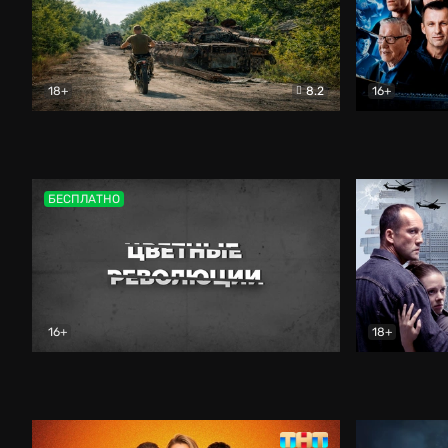
18+
8.2
16+
Дороги небесные
Документальный
Зенит навс
БЕСПЛАТНО
16+
18+
Цветные революции
Документальный
Возмездие