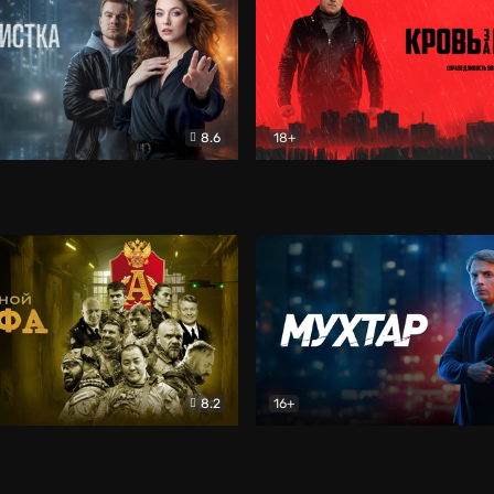
8.6
18+
ка
Детектив
Кровь за кровь (2026)
Бое
8.2
16+
«Альфа»
Боевик
Мухтар. Он вернулся
Дет