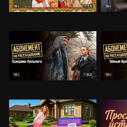
18+
7.3
18+
Очень древняя Русь
Комедия
Поколение 
18+
8.2
18+
Абонемент на расследование. Призраки прошлого
Абонемент 