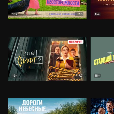
18+
7.5
16+
Свободна по неосторожности
Комедия
Простые и
16+
7.7
18+
Где лифт?
Комедия
Старший т