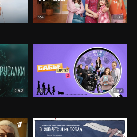
16+
8.1
льный
Папины дочки. Новые
Комедия
8.3
18+
8.6
Бабье царство
Детектив