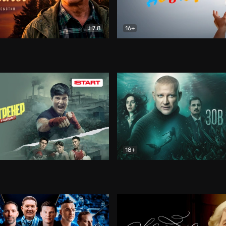
7.8
16+
стины
Драма
В круге добра
Документа
18+
ренер
Драма
Зов русалки
Детектив