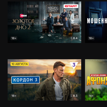
18+
8.4
18+
Золотое дно
Драма
Мошенник
10 АВГУСТА
18+
8.3
16+