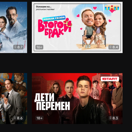
8.7
16+
8.4
ама
Второй брак
Комедия
8.6
18+
8.3