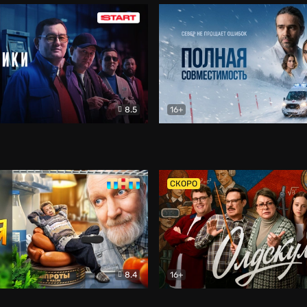
8.5
16+
и
Детектив
Полная совместимость
Др
СКОРО
8.4
16+