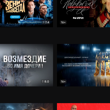
7.4
16+
егда. Сериал
Документальный
Новороссия. Потёмкин
Др
8.0
16+
Боевик
Жёсткий лёд
Документал