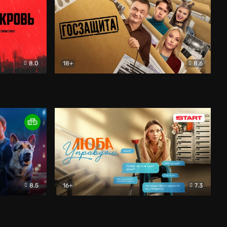
8.0
18+
8.6
вик
Госзащита
Комедия
8.5
16+
7.3
ектив
Люба Управдом
Комедия