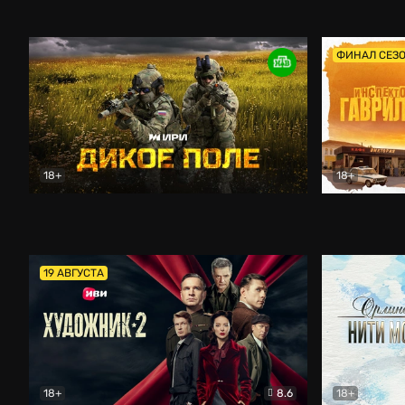
Кордон
Боевик
Афоня (202
ФИНАЛ СЕЗ
18+
18+
Дикое поле
Документальный
Инспектор 
19 АВГУСТА
18+
8.6
18+