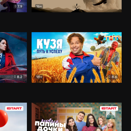
7.9
16+
ия
Птички
Документальный
8.2
18+
8.6
Детектив
Кузя. Путь к успеху
Комедия