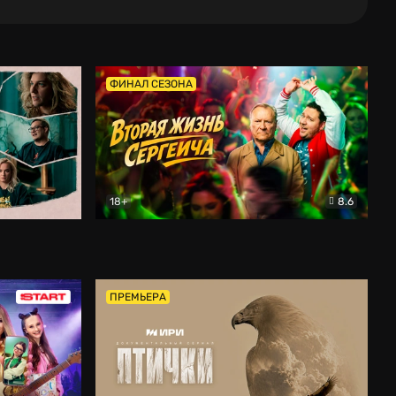
ФИНАЛ СЕЗОНА
18+
8.6
тальный
Вторая жизнь Сергеича
Комедия
ПРЕМЬЕРА