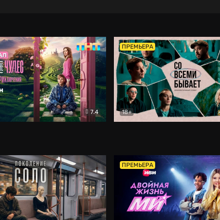
ПРЕМЬЕРА
7.4
18+
ране Чудес. Безумные приключения
Со всеми бывает
Фэнтези
Докумен
ПРЕМЬЕРА