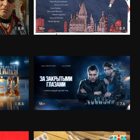
8.8
18+
8.9
ама
В «Хогвартс» я не попал
Документальный
8.5
18+
7.6
ьный
За закрытыми глазами
Детектив