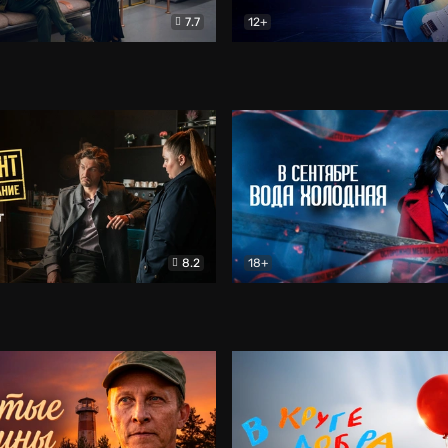
7.7
12+
Соло
Документальный
Двойная жизнь Ми
Комед
8.2
18+
на расследование. Тайный враг
Детектив
В сентябре вода холодная
Детектив