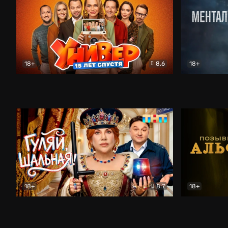
18+
8.6
18+
Универ. 15 лет спустя
Комедия
Менталист
18+
8.7
18+
Гуляй, шальная!
Комедия
Позывной 