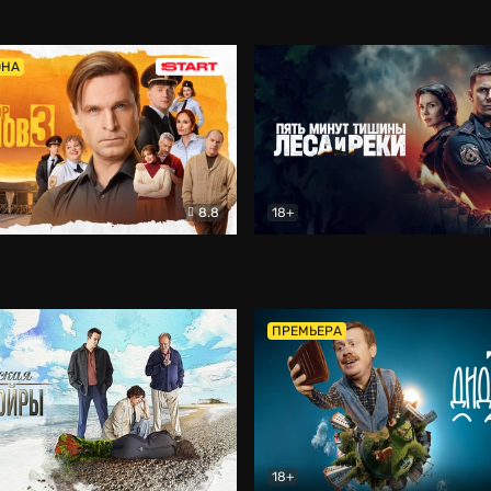
5)
Комедия
Олдскул
Комедия
ОНА
8.8
18+
Гаврилов
Комедия
Пять минут тишины
Детек
ПРЕМЬЕРА
18+