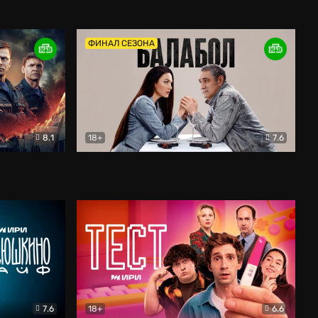
Дети перемен
Драма
ФИНАЛ СЕЗОНА
8.1
18+
7.6
тив
Балабол
Детектив
7.6
18+
6.6