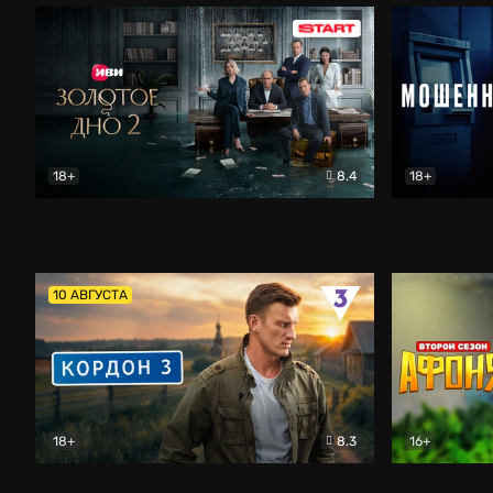
18+
8.4
18+
Золотое дно
Драма
Мошенник
10 АВГУСТА
18+
8.3
16+