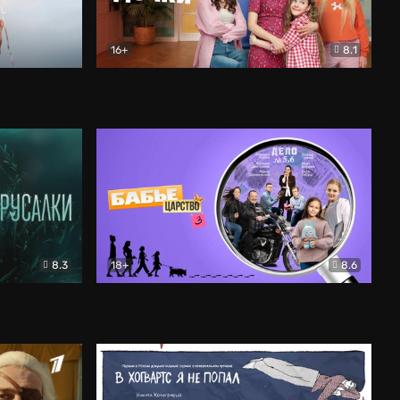
16+
8.1
льный
Папины дочки. Новые
Комедия
8.3
18+
8.6
Бабье царство
Детектив