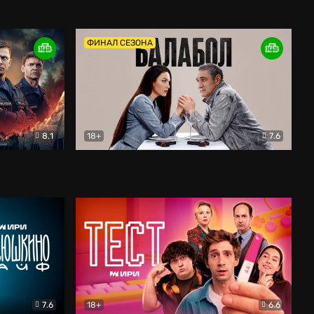
Дети перемен
Драма
ФИНАЛ СЕЗОНА
8.1
18+
7.6
тив
Балабол
Детектив
7.6
18+
6.6