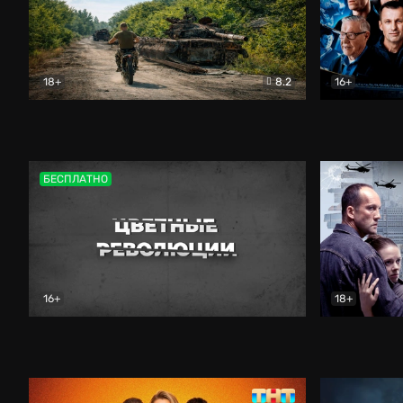
18+
8.2
16+
Дороги небесные
Документальный
Зенит навс
БЕСПЛАТНО
16+
18+
Цветные революции
Документальный
Возмездие