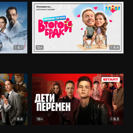
8.7
16+
8.4
ама
Второй брак
Комедия
8.6
18+
8.3