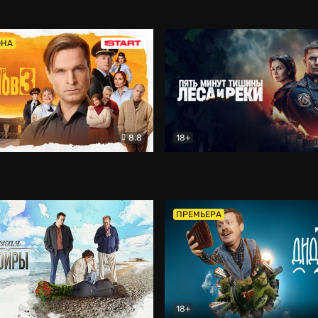
5)
Комедия
Олдскул
Комедия
ОНА
8.8
18+
Гаврилов
Комедия
Пять минут тишины
Детек
ПРЕМЬЕРА
18+