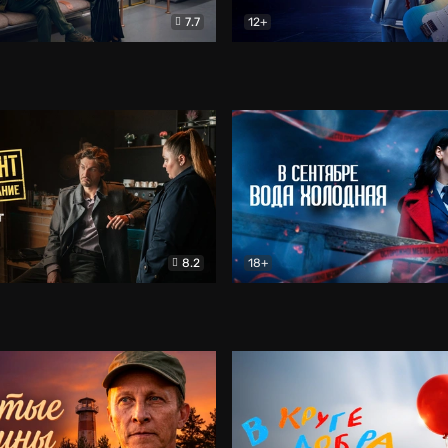
7.7
12+
Соло
Документальный
Двойная жизнь Ми
Комед
8.2
18+
на расследование. Тайный враг
Детектив
В сентябре вода холодная
Детектив