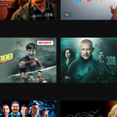
7.8
16+
стины
Драма
В круге добра
Документа
18+
ренер
Драма
Зов русалки
Детектив