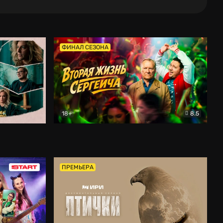
ФИНАЛ СЕЗОНА
18+
8.5
тальный
Вторая жизнь Сергеича
Комедия
ПРЕМЬЕРА