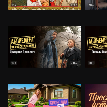
18+
7.3
18+
Очень древняя Русь
Комедия
Поколение 
18+
8.2
18+
Абонемент на расследование. Призраки прошлого
Абонемент 