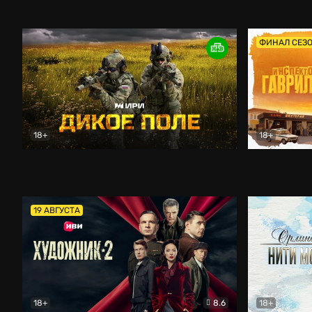
Кордон
Боевик
Афоня (202
ФИНАЛ СЕЗ
18+
18+
Дикое поле
Документальный
Инспектор 
19 АВГУСТА
18+
8.6
18+