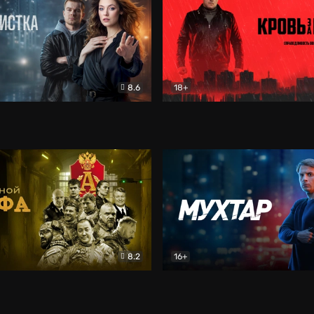
8.6
18+
ка
Детектив
Кровь за кровь (2026)
Бое
8.2
16+
«Альфа»
Боевик
Мухтар. Он вернулся
Дет