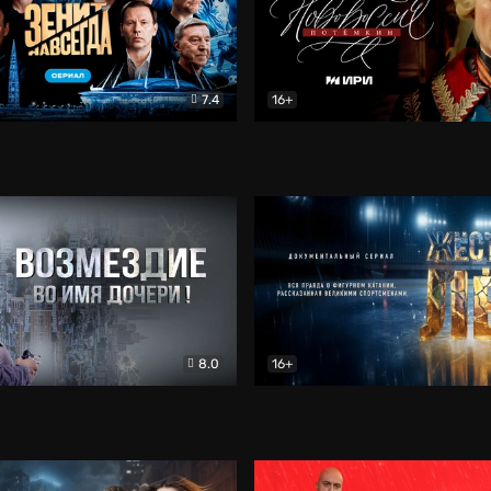
7.4
16+
егда. Сериал
Документальный
Новороссия. Потёмкин
Др
8.0
16+
Боевик
Жёсткий лёд
Документал