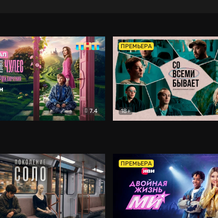
ПРЕМЬЕРА
7.4
18+
ране Чудес. Безумные приключения
Со всеми бывает
Фэнтези
Докумен
ПРЕМЬЕРА