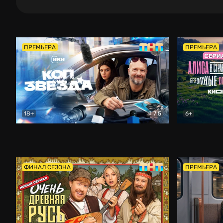
ПРЕМЬЕРА
ПРЕМЬЕРА
18+
7.5
6+
Коп-звезда
Комедия
Алиса в Ст
ФИНАЛ СЕЗОНА
ПРЕМЬЕРА