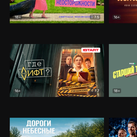
18+
7.5
16+
Свободна по неосторожности
Комедия
Простые и
16+
7.7
18+
Где лифт?
Комедия
Старший т