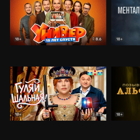
18+
8.6
18+
Универ. 15 лет спустя
Комедия
Менталист
18+
8.7
18+
Гуляй, шальная!
Комедия
Позывной 