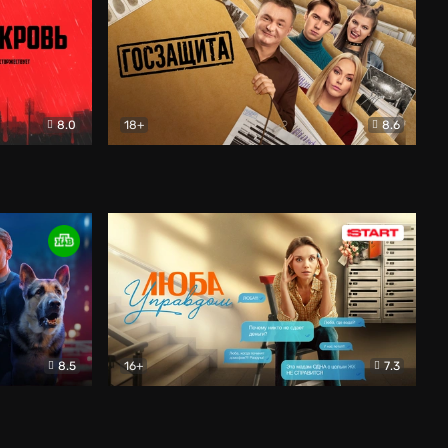
8.0
18+
8.6
вик
Госзащита
Комедия
8.5
16+
7.3
ектив
Люба Управдом
Комедия