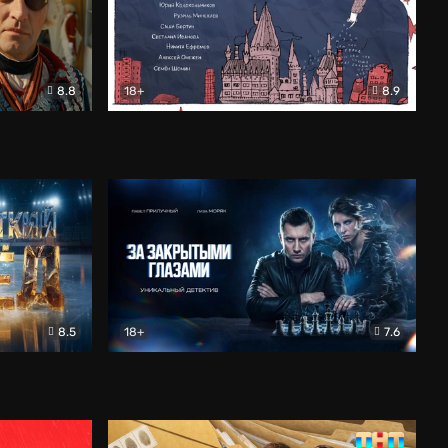
8.8
18+
8.9
ама
В «Хогвартс» я не попал
Документальный
8.5
18+
7.6
ьный
За закрытыми глазами
Детектив