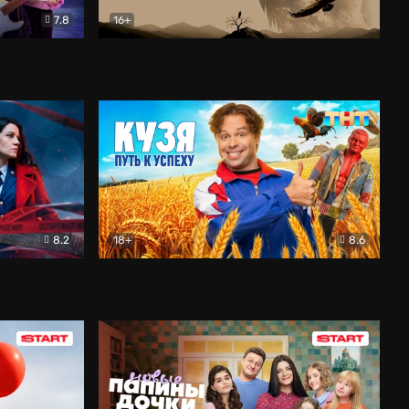
7.8
16+
ия
Птички
Документальный
8.2
18+
8.6
Детектив
Кузя. Путь к успеху
Комедия