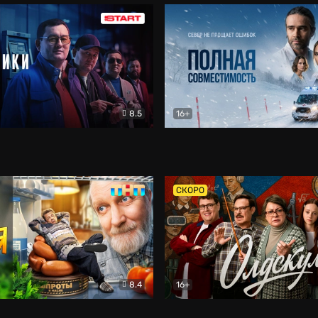
8.5
16+
и
Детектив
Полная совместимость
Др
СКОРО
8.4
16+