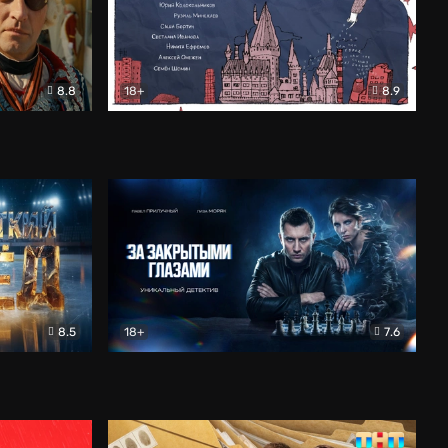
8.8
18+
8.9
ама
В «Хогвартс» я не попал
Документальный
8.5
18+
7.6
ьный
За закрытыми глазами
Детектив