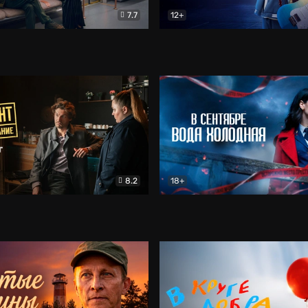
7.7
12+
Соло
Документальный
Двойная жизнь Ми
Комед
8.2
18+
на расследование. Тайный враг
Детектив
В сентябре вода холодная
Детектив