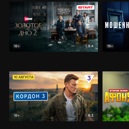
18+
8.4
18+
Золотое дно
Драма
Мошенник
10 АВГУСТА
18+
8.3
16+