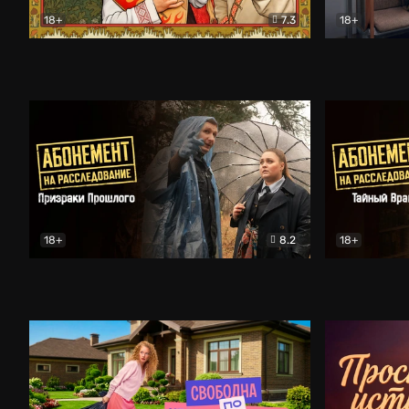
18+
7.3
18+
Очень древняя Русь
Комедия
Поколение 
18+
8.2
18+
Абонемент на расследование. Призраки прошлого
Абонемент 