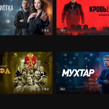
8.6
18+
ка
Детектив
Кровь за кровь (2026)
Бое
8.2
16+
«Альфа»
Боевик
Мухтар. Он вернулся
Дет