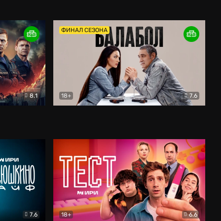
Дети перемен
Драма
ФИНАЛ СЕЗОНА
8.1
18+
7.6
тив
Балабол
Детектив
7.6
18+
6.6