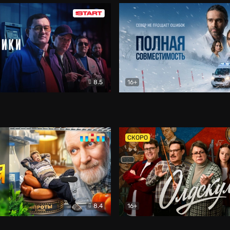
8.5
16+
и
Детектив
Полная совместимость
Др
СКОРО
8.4
16+