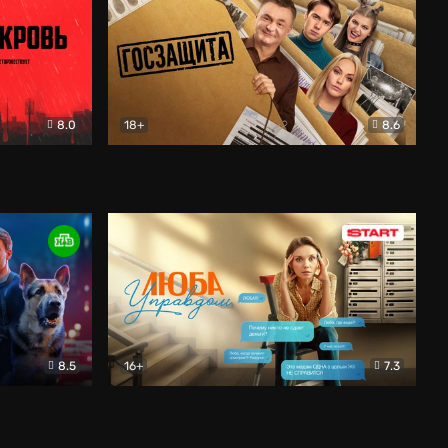
8.0
18+
8.6
вик
Госзащита
Комедия
8.5
16+
7.3
ектив
Люба Управдом
Комедия