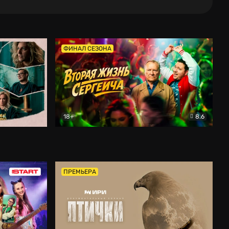
ФИНАЛ СЕЗОНА
18+
8.6
тальный
Вторая жизнь Сергеича
Комедия
ПРЕМЬЕРА