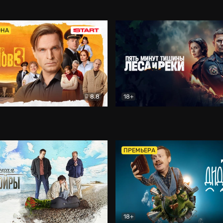
5)
Комедия
Олдскул
Комедия
ОНА
8.8
18+
Гаврилов
Комедия
Пять минут тишины
Детек
ПРЕМЬЕРА
18+