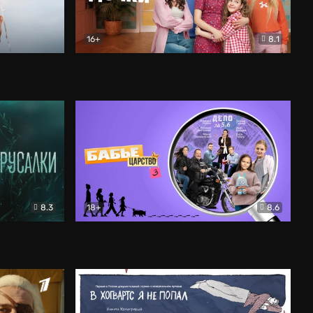
16+
8.1
льный
Папины дочки. Новые
Комедия
8.3
18+
8.6
Бабье царство
Детектив