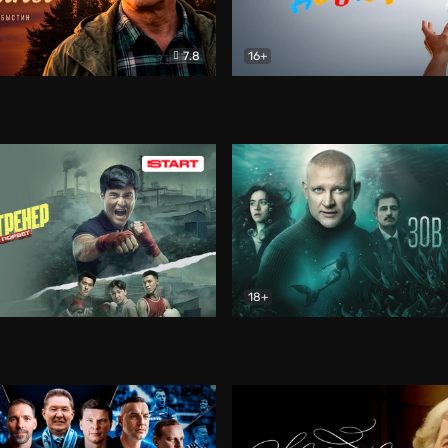
7.8
16+
стины
Драма
В круге добра
Документа
18+
ренер
Драма
Зов русалки
Детектив