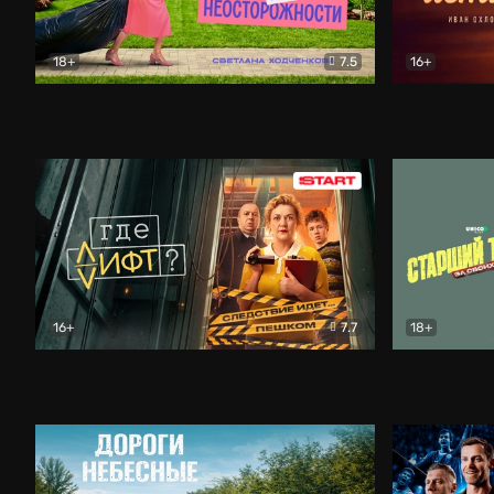
18+
7.5
16+
Свободна по неосторожности
Комедия
Простые и
16+
7.7
18+
Где лифт?
Комедия
Старший т