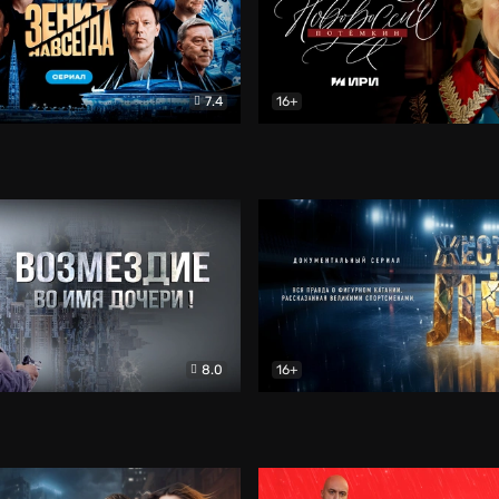
7.4
16+
егда. Сериал
Документальный
Новороссия. Потёмкин
Др
8.0
16+
Боевик
Жёсткий лёд
Документал