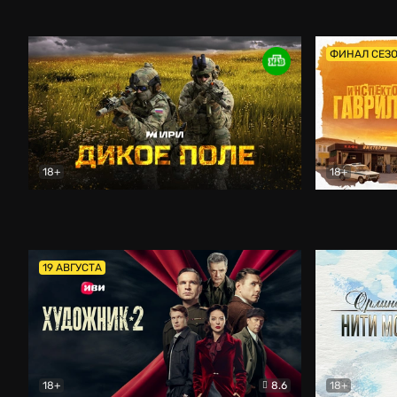
Кордон
Боевик
Афоня (202
ФИНАЛ СЕЗ
18+
18+
Дикое поле
Документальный
Инспектор 
19 АВГУСТА
18+
8.6
18+