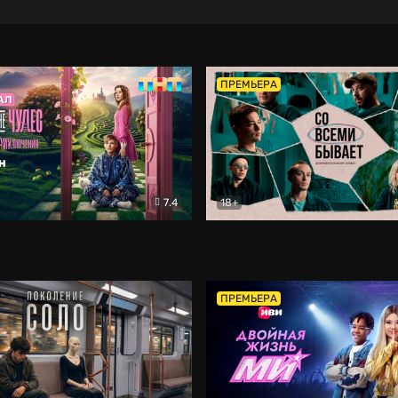
ПРЕМЬЕРА
7.4
18+
ране Чудес. Безумные приключения
Со всеми бывает
Фэнтези
Докумен
ПРЕМЬЕРА