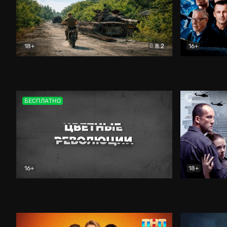
18+
8.2
16+
Дороги небесные
Документальный
Зенит навс
БЕСПЛАТНО
16+
18+
Цветные революции
Документальный
Возмездие