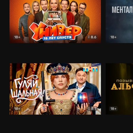
18+
8.6
18+
Универ. 15 лет спустя
Комедия
Менталист
18+
8.7
18+
Гуляй, шальная!
Комедия
Позывной 