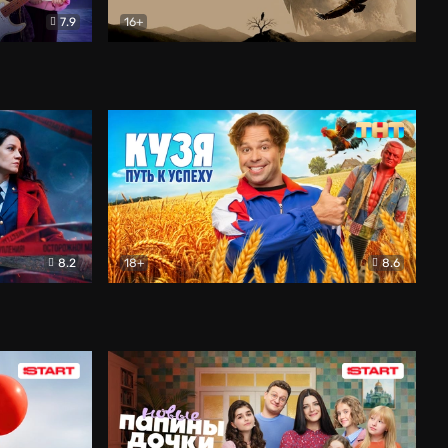
7.9
16+
ия
Птички
Документальный
8.2
18+
8.6
Детектив
Кузя. Путь к успеху
Комедия