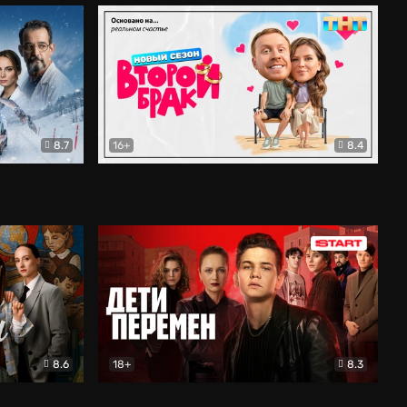
8.7
16+
8.4
ама
Второй брак
Комедия
8.6
18+
8.3