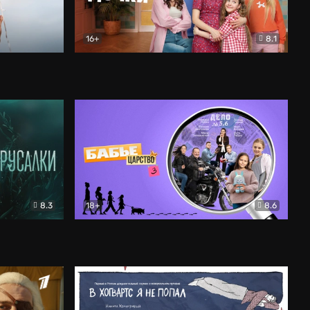
16+
8.1
льный
Папины дочки. Новые
Комедия
8.3
18+
8.6
Бабье царство
Детектив