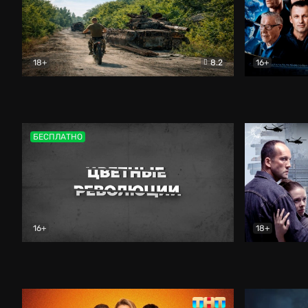
18+
8.2
16+
Дороги небесные
Документальный
Зенит навс
БЕСПЛАТНО
16+
18+
Цветные революции
Документальный
Возмездие