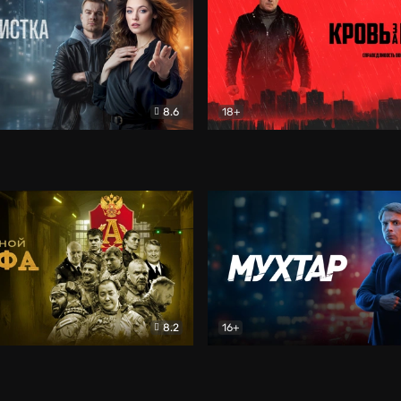
8.6
18+
ка
Детектив
Кровь за кровь (2026)
Бое
8.2
16+
«Альфа»
Боевик
Мухтар. Он вернулся
Дет