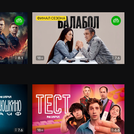
Дети перемен
Драма
ФИНАЛ СЕЗОНА
8.1
18+
7.6
тив
Балабол
Детектив
7.6
18+
6.6