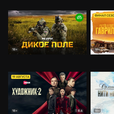
Кордон
Боевик
Афоня (202
ФИНАЛ СЕЗ
18+
18+
Дикое поле
Документальный
Инспектор 
19 АВГУСТА
18+
8.6
18+