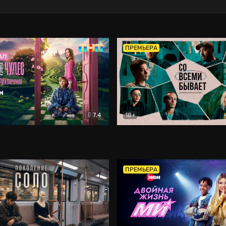
ПРЕМЬЕРА
7.4
18+
ране Чудес. Безумные приключения
Со всеми бывает
Фэнтези
Докумен
ПРЕМЬЕРА