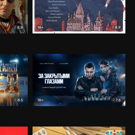
8.8
18+
8.9
ама
В «Хогвартс» я не попал
Документальный
8.5
18+
7.6
ьный
За закрытыми глазами
Детектив