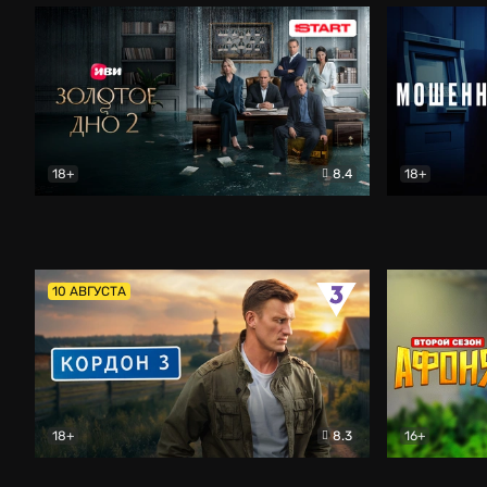
18+
8.4
18+
Золотое дно
Драма
Мошенник
10 АВГУСТА
18+
8.3
16+