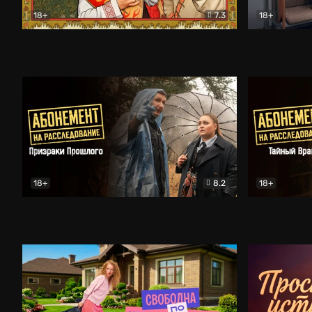
18+
7.3
18+
Очень древняя Русь
Комедия
Поколение 
18+
8.2
18+
Абонемент на расследование. Призраки прошлого
Абонемент 