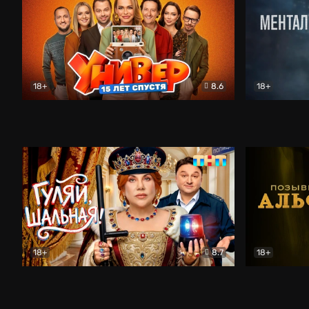
18+
8.6
18+
Универ. 15 лет спустя
Комедия
Менталист
18+
8.7
18+
Гуляй, шальная!
Комедия
Позывной 