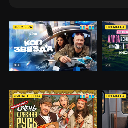
ПРЕМЬЕРА
ПРЕМЬЕРА
18+
7.5
6+
Коп-звезда
Комедия
Алиса в Ст
ФИНАЛ СЕЗОНА
ПРЕМЬЕРА