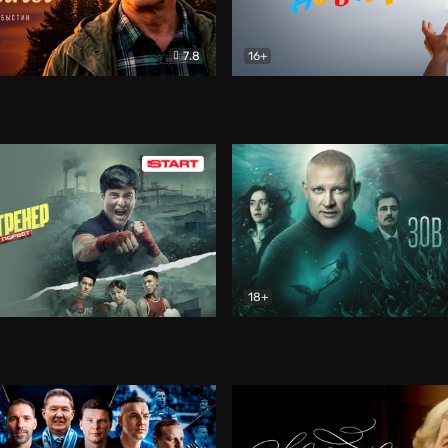
7.8
16+
стины
Драма
В круге добра
Документа
18+
ренер
Драма
Зов русалки
Детектив