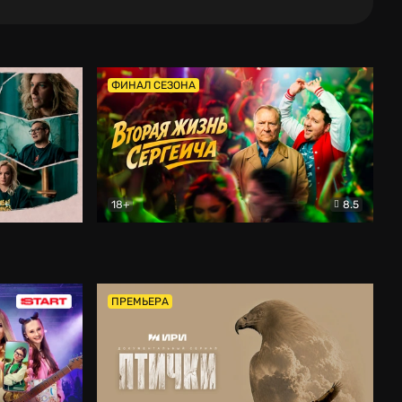
ФИНАЛ СЕЗОНА
18+
8.5
тальный
Вторая жизнь Сергеича
Комедия
ПРЕМЬЕРА