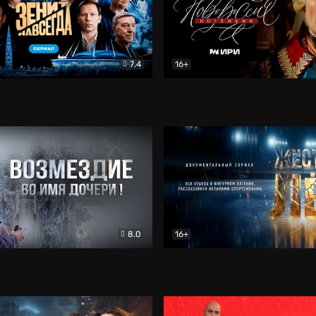
7.4
16+
егда. Сериал
Документальный
Новороссия. Потёмкин
Др
8.0
16+
Боевик
Жёсткий лёд
Документал