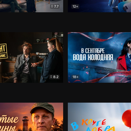
7.7
12+
Соло
Документальный
Двойная жизнь Ми
Комед
8.2
18+
на расследование. Тайный враг
Детектив
В сентябре вода холодная
Детектив