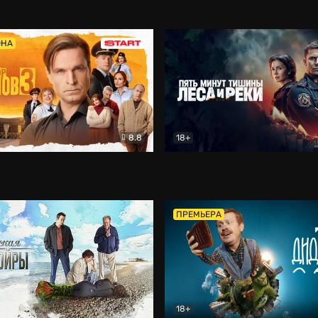
5)
Комедия
Олдскул
Комедия
ОНА
8.8
18+
Гаврилов
Комедия
Пять минут тишины
Детек
ПРЕМЬЕРА
18+