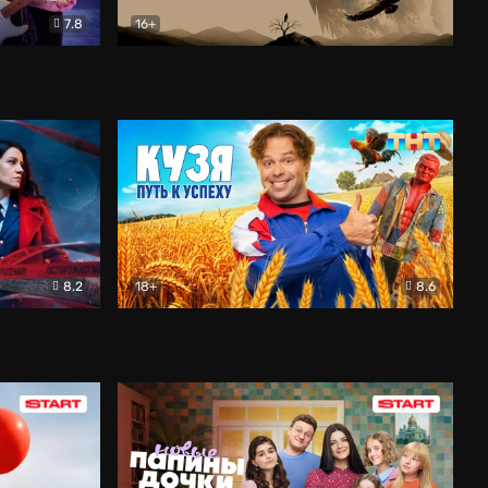
7.8
16+
ия
Птички
Документальный
8.2
18+
8.6
Детектив
Кузя. Путь к успеху
Комедия