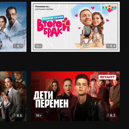
8.7
16+
8.4
ама
Второй брак
Комедия
8.6
18+
8.3