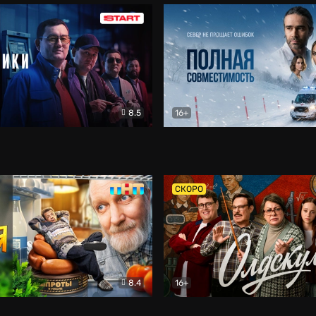
8.5
16+
и
Детектив
Полная совместимость
Др
СКОРО
8.4
16+