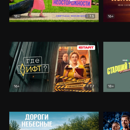
18+
7.5
16+
Свободна по неосторожности
Комедия
Простые и
16+
7.7
18+
Где лифт?
Комедия
Старший т