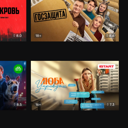
8.0
18+
8.6
вик
Госзащита
Комедия
8.5
16+
7.3
ектив
Люба Управдом
Комедия