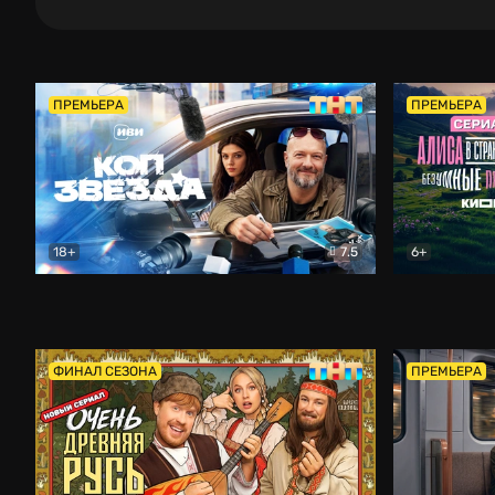
ПРЕМЬЕРА
ПРЕМЬЕРА
18+
7.5
6+
Коп-звезда
Комедия
Алиса в Ст
ФИНАЛ СЕЗОНА
ПРЕМЬЕРА