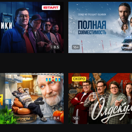
8.5
16+
и
Детектив
Полная совместимость
Др
СКОРО
8.4
16+