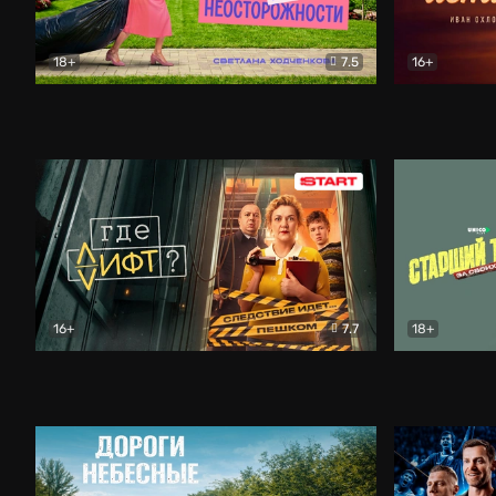
18+
7.5
16+
Свободна по неосторожности
Комедия
Простые и
16+
7.7
18+
Где лифт?
Комедия
Старший т