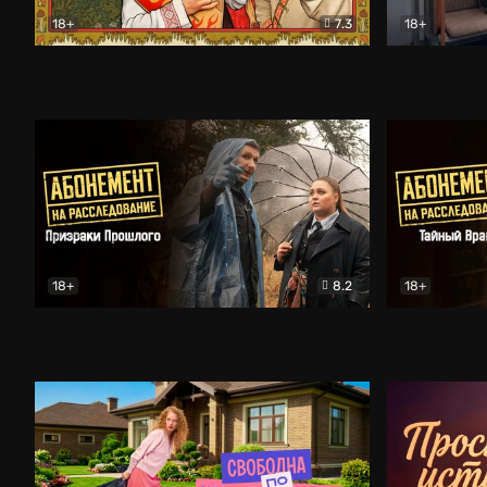
18+
7.3
18+
Очень древняя Русь
Комедия
Поколение 
18+
8.2
18+
Абонемент на расследование. Призраки прошлого
Абонемент 