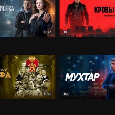
8.6
18+
ка
Детектив
Кровь за кровь (2026)
Бое
8.2
16+
«Альфа»
Боевик
Мухтар. Он вернулся
Дет