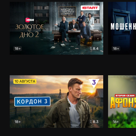
18+
8.4
18+
Золотое дно
Драма
Мошенник
10 АВГУСТА
18+
8.3
16+