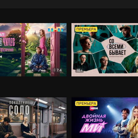
ПРЕМЬЕРА
7.4
18+
ране Чудес. Безумные приключения
Со всеми бывает
Фэнтези
Докумен
ПРЕМЬЕРА