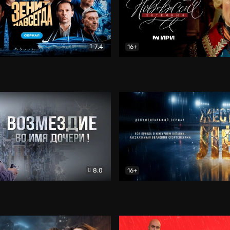
7.4
16+
егда. Сериал
Документальный
Новороссия. Потёмкин
Др
8.0
16+
Боевик
Жёсткий лёд
Документал