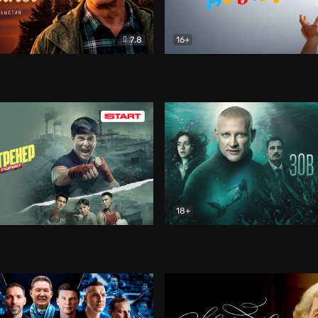
7.8
16+
стины
Драма
В круге добра
Документа
18+
ренер
Драма
Зов русалки
Детектив