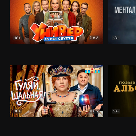
18+
8.6
18+
Универ. 15 лет спустя
Комедия
Менталист
18+
8.7
18+
Гуляй, шальная!
Комедия
Позывной 