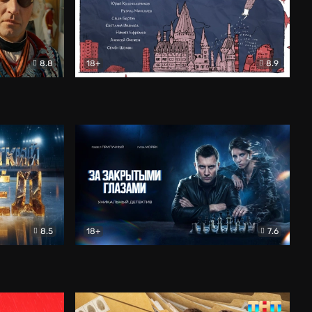
8.8
18+
8.9
ама
В «Хогвартс» я не попал
Документальный
8.5
18+
7.6
ьный
За закрытыми глазами
Детектив