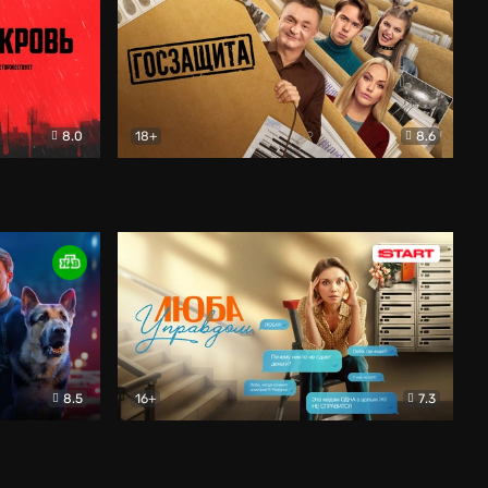
8.0
18+
8.6
вик
Госзащита
Комедия
8.5
16+
7.3
ектив
Люба Управдом
Комедия