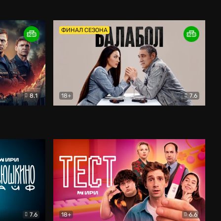
Дети перемен
Драма
ФИНАЛ СЕЗОНА
8.1
18+
7.6
тив
Балабол
Детектив
7.6
18+
6.6