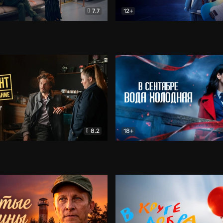
7.7
12+
Соло
Документальный
Двойная жизнь Ми
Комед
8.2
18+
на расследование. Тайный враг
Детектив
В сентябре вода холодная
Детектив