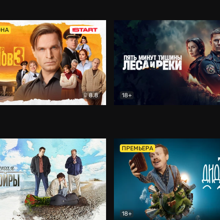
5)
Комедия
Олдскул
Комедия
ОНА
8.8
18+
Гаврилов
Комедия
Пять минут тишины
Детек
ПРЕМЬЕРА
18+