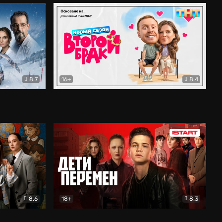
8.7
16+
8.4
ама
Второй брак
Комедия
8.6
18+
8.3