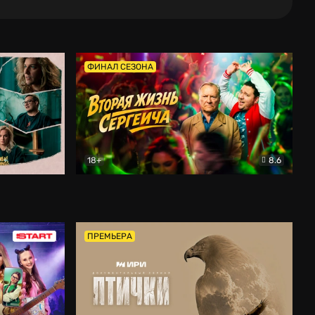
ФИНАЛ СЕЗОНА
18+
8.6
тальный
Вторая жизнь Сергеича
Комедия
ПРЕМЬЕРА