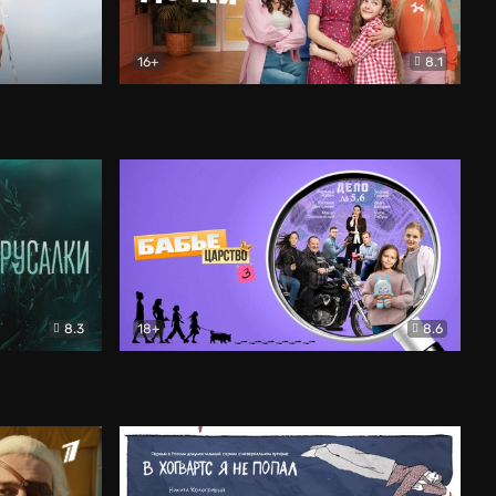
16+
8.1
льный
Папины дочки. Новые
Комедия
8.3
18+
8.6
Бабье царство
Детектив