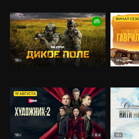
Кордон
Боевик
Афоня (202
ФИНАЛ СЕЗ
18+
18+
Дикое поле
Документальный
Инспектор 
19 АВГУСТА
18+
8.6
18+