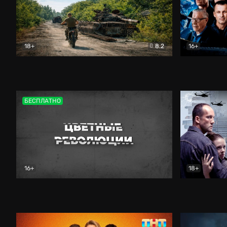
18+
8.2
16+
Дороги небесные
Документальный
Зенит навс
БЕСПЛАТНО
16+
18+
Цветные революции
Документальный
Возмездие