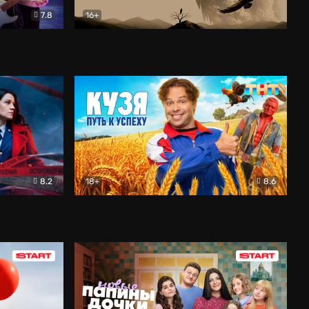
7.8
16+
ия
Птички
Документальный
8.2
18+
8.6
Детектив
Кузя. Путь к успеху
Комедия