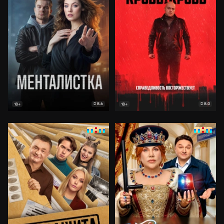
8.6
8.0
18+
18+