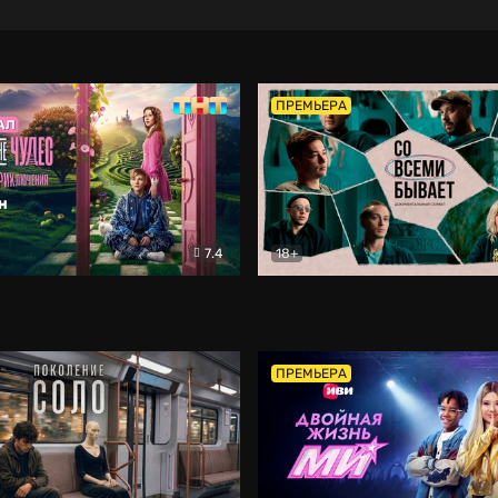
ПРЕМЬЕРА
7.4
18+
ране Чудес. Безумные приключения
Со всеми бывает
Фэнтези
Докумен
ПРЕМЬЕРА