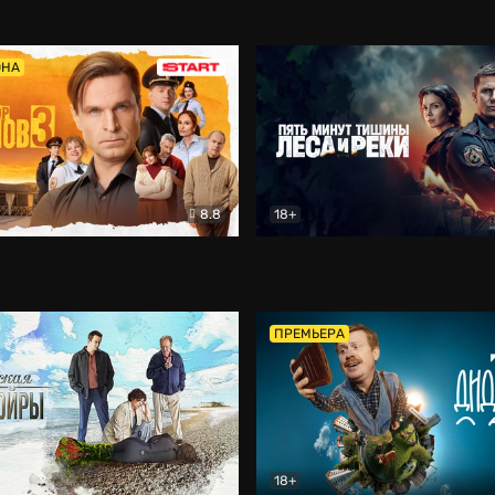
5)
Комедия
Олдскул
Комедия
ОНА
8.8
18+
Гаврилов
Комедия
Пять минут тишины
Детек
ПРЕМЬЕРА
18+