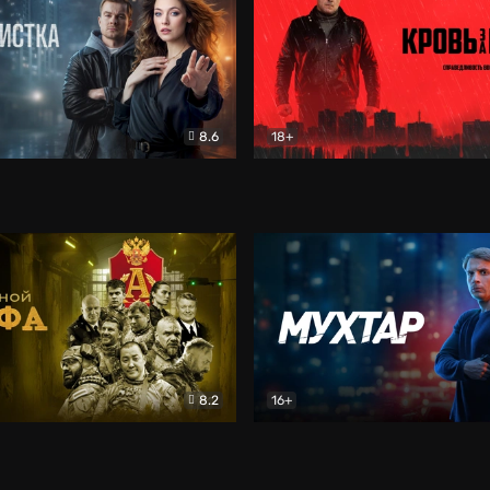
8.6
18+
ка
Детектив
Кровь за кровь (2026)
Бое
8.2
16+
«Альфа»
Боевик
Мухтар. Он вернулся
Дет