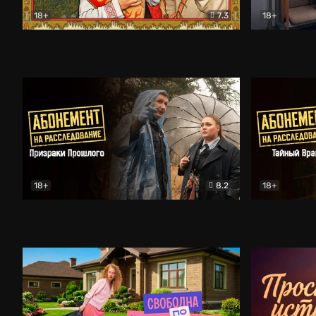
18+
7.3
18+
Очень древняя Русь
Комедия
Поколение 
18+
8.2
18+
Абонемент на расследование. Призраки прошлого
Абонемент 