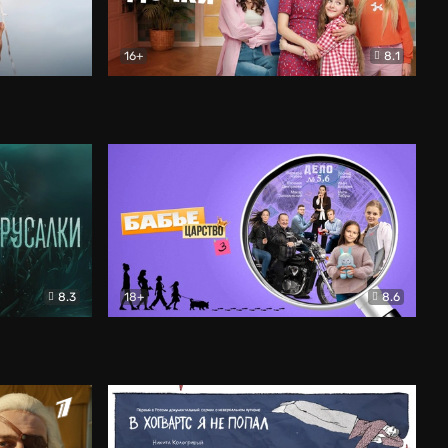
16+
8.1
льный
Папины дочки. Новые
Комедия
8.3
18+
8.6
Бабье царство
Детектив