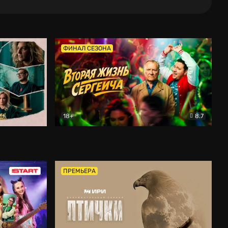
ФИНАЛ СЕЗОНА
18+
8.7
тальный
Вторая жизнь Сергеича
Комедия
ПРЕМЬЕРА