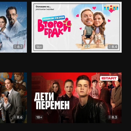
8.7
16+
8.4
ама
Второй брак
Комедия
8.6
18+
8.3