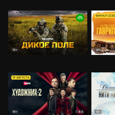
Кордон
Боевик
Афоня (202
ФИНАЛ СЕЗ
18+
18+
Дикое поле
Документальный
Инспектор 
19 АВГУСТА
18+
8.6
18+