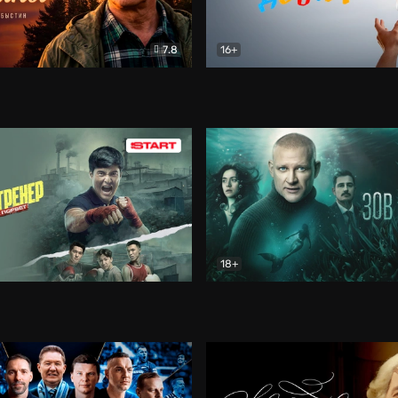
7.8
16+
стины
Драма
В круге добра
Документа
18+
ренер
Драма
Зов русалки
Детектив