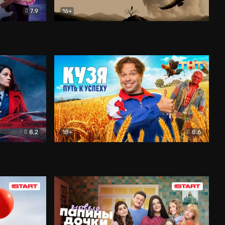
7.9
16+
ия
Птички
Документальный
8.2
18+
8.6
Детектив
Кузя. Путь к успеху
Комедия