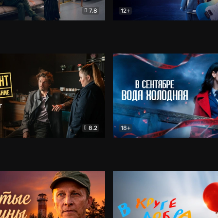
7.8
12+
Соло
Документальный
Двойная жизнь Ми
Комед
8.2
18+
на расследование. Тайный враг
Детектив
В сентябре вода холодная
Детектив