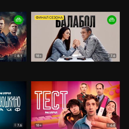
Дети перемен
Драма
ФИНАЛ СЕЗОНА
8.1
18+
7.6
тив
Балабол
Детектив
7.6
18+
6.6