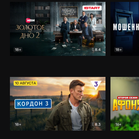
18+
8.4
18+
Золотое дно
Драма
Мошенник
10 АВГУСТА
18+
8.3
16+