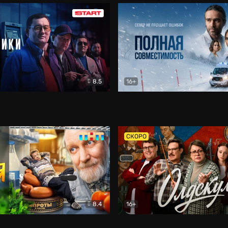
8.5
16+
и
Детектив
Полная совместимость
Др
СКОРО
8.4
16+