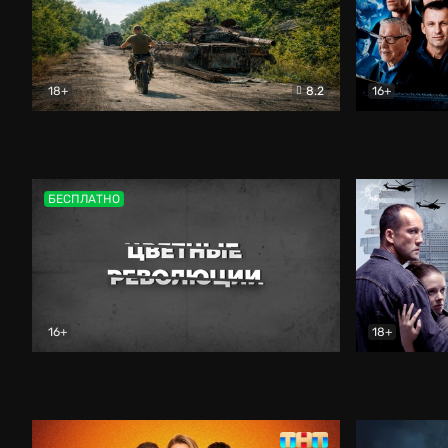
18+
8.2
16+
Дороги небесные
Документальный
Зенит навс
БЕСПЛАТНО
16+
18+
Цветные революции
Документальный
Возмездие