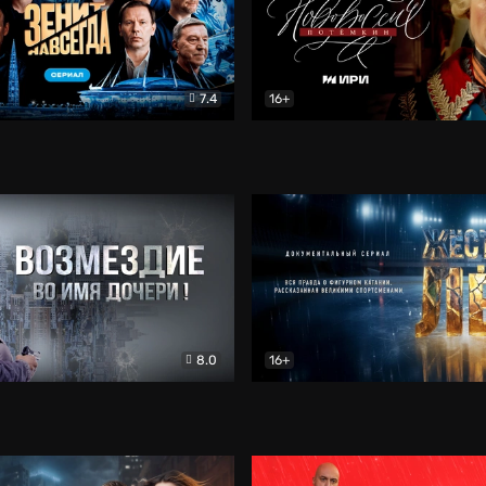
7.4
16+
егда. Сериал
Документальный
Новороссия. Потёмкин
Др
8.0
16+
Боевик
Жёсткий лёд
Документал