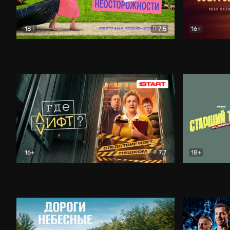
18+
7.5
16+
Свободна по неосторожности
Комедия
Простые и
16+
7.7
18+
Где лифт?
Комедия
Старший т