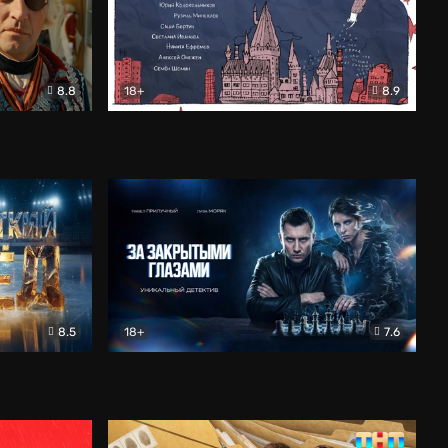
8.8
18+
8.9
ама
В «Хогвартс» я не попал
Документальный
8.5
18+
7.6
ьный
За закрытыми глазами
Детектив