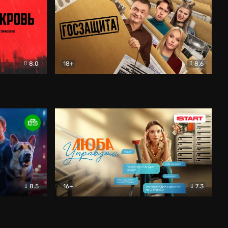
8.0
18+
8.6
вик
Госзащита
Комедия
8.5
16+
7.3
ектив
Люба Управдом
Комедия