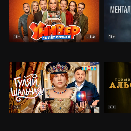
18+
8.6
18+
Универ. 15 лет спустя
Комедия
Менталист
18+
8.7
18+
Гуляй, шальная!
Комедия
Позывной 