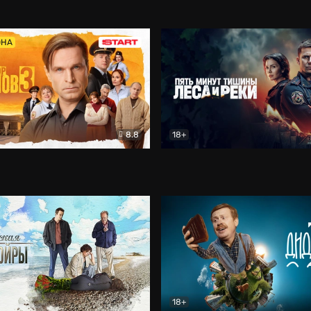
5)
Комедия
Олдскул
Комедия
ОНА
8.8
18+
Гаврилов
Комедия
Пять минут тишины
Детек
18+