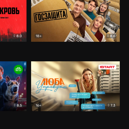
8.0
18+
8.6
вик
Госзащита
Комедия
8.5
16+
7.3
ектив
Люба Управдом
Комедия