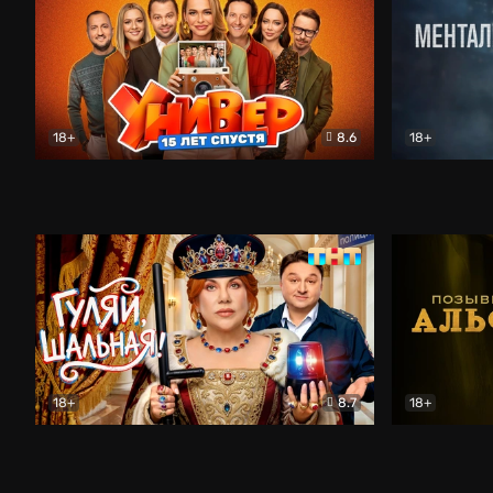
18+
8.6
18+
Универ. 15 лет спустя
Комедия
Менталист
18+
8.7
18+
Гуляй, шальная!
Комедия
Позывной 