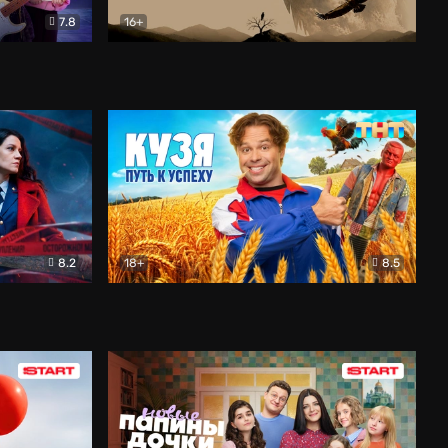
7.8
16+
ия
Птички
Документальный
8.2
18+
8.5
Детектив
Кузя. Путь к успеху
Комедия