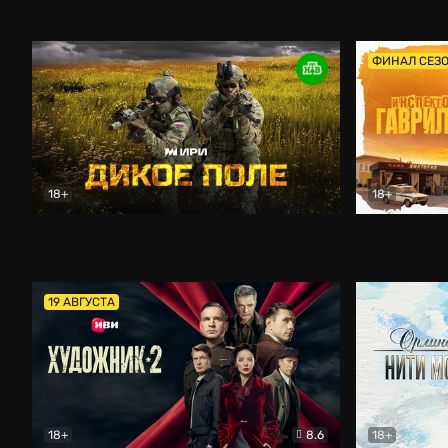
Кордон
Боевик
Афоня (202
ФИНАЛ СЕЗ
18+
18+
Дикое поле
Документальный
Инспектор 
19 АВГУСТА
18+
8.6
18+