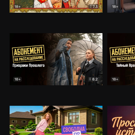
18+
7.3
18+
Очень древняя Русь
Комедия
Поколение 
18+
8.2
18+
Абонемент на расследование. Призраки прошлого
Абонемент 