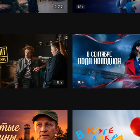
7.7
12+
Соло
Документальный
Двойная жизнь Ми
Комед
8.2
18+
на расследование. Тайный враг
Детектив
В сентябре вода холодная
Детектив