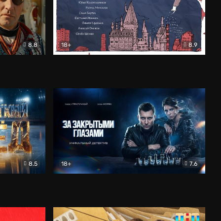
8.8
18+
8.9
ама
В «Хогвартс» я не попал
Документальный
8.5
18+
7.6
ьный
За закрытыми глазами
Детектив