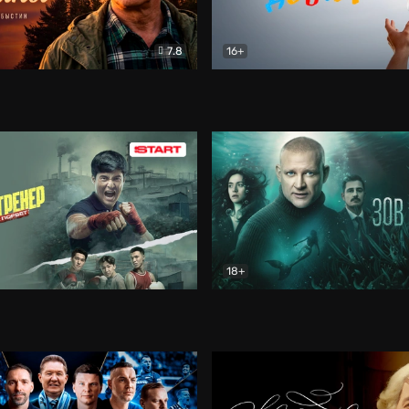
7.8
16+
стины
Драма
В круге добра
Документа
18+
ренер
Драма
Зов русалки
Детектив