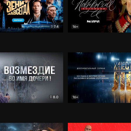
7.4
16+
егда. Сериал
Документальный
Новороссия. Потёмкин
Др
8.0
16+
Боевик
Жёсткий лёд
Документал