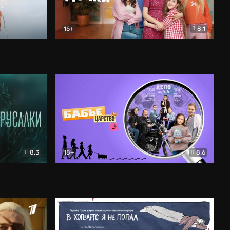
16+
8.1
льный
Папины дочки. Новые
Комедия
8.3
18+
8.6
Бабье царство
Детектив