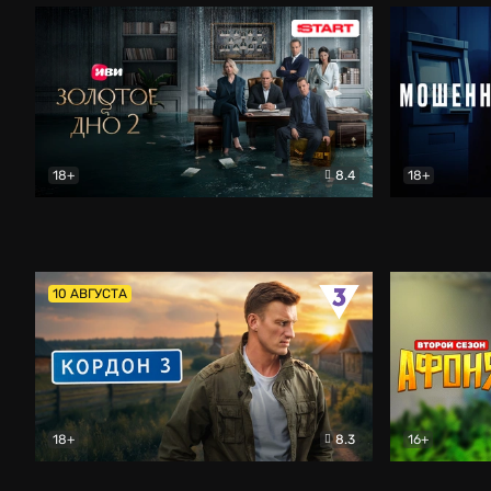
18+
8.4
18+
Золотое дно
Драма
Мошенник
10 АВГУСТА
18+
8.3
16+