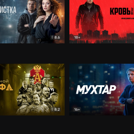
8.6
18+
ка
Детектив
Кровь за кровь (2026)
Бое
8.2
16+
«Альфа»
Боевик
Мухтар. Он вернулся
Дет