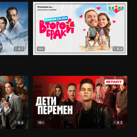
8.7
16+
8.4
ама
Второй брак
Комедия
8.6
18+
8.3