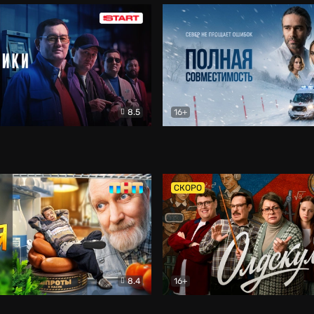
8.5
16+
и
Детектив
Полная совместимость
Др
СКОРО
8.4
16+