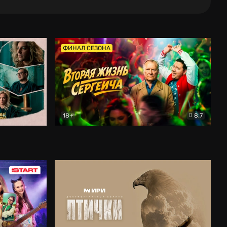
ФИНАЛ СЕЗОНА
18+
8.7
тальный
Вторая жизнь Сергеича
Комедия