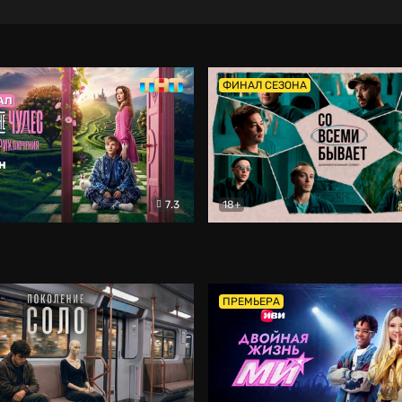
ФИНАЛ СЕЗОНА
7.3
18+
ране Чудес. Безумные приключения
Со всеми бывает
Фэнтези
Докумен
ПРЕМЬЕРА