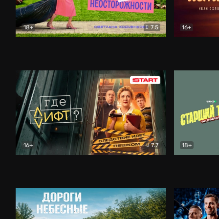
18+
7.5
16+
Свободна по неосторожности
Комедия
Простые и
16+
7.7
18+
Где лифт?
Комедия
Старший т