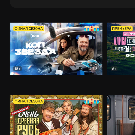
ФИНАЛ СЕЗОНА
ПРЕМЬЕРА
18+
7.8
6+
Коп-звезда
Комедия
Алиса в Ст
ФИНАЛ СЕЗОНА