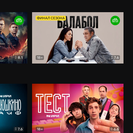
Дети перемен
Драма
ФИНАЛ СЕЗОНА
8.1
18+
7.6
тив
Балабол
Детектив
7.6
18+
6.6