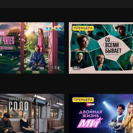
ПРЕМЬЕРА
7.4
18+
ране Чудес. Безумные приключения
Со всеми бывает
Фэнтези
Докумен
ПРЕМЬЕРА