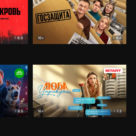
8.0
18+
8.6
вик
Госзащита
Комедия
8.5
16+
7.3
ектив
Люба Управдом
Комедия