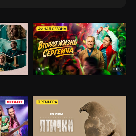
ФИНАЛ СЕЗОНА
18+
8.5
тальный
Вторая жизнь Сергеича
Комедия
ПРЕМЬЕРА