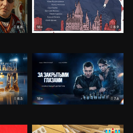
8.8
18+
8.9
ама
В «Хогвартс» я не попал
Документальный
8.5
18+
7.6
ьный
За закрытыми глазами
Детектив