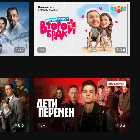
8.7
16+
8.4
ама
Второй брак
Комедия
8.6
18+
8.3