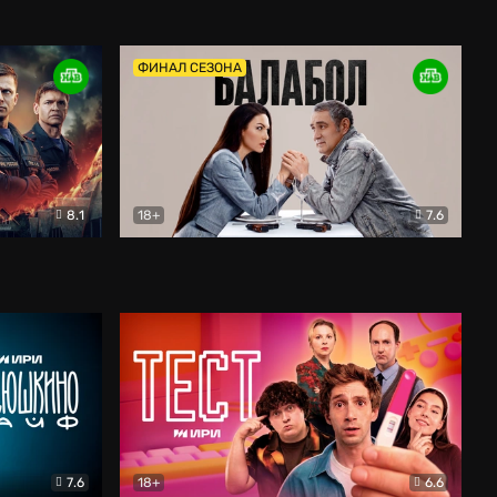
Дети перемен
Драма
ФИНАЛ СЕЗОНА
8.1
18+
7.6
тив
Балабол
Детектив
7.6
18+
6.6