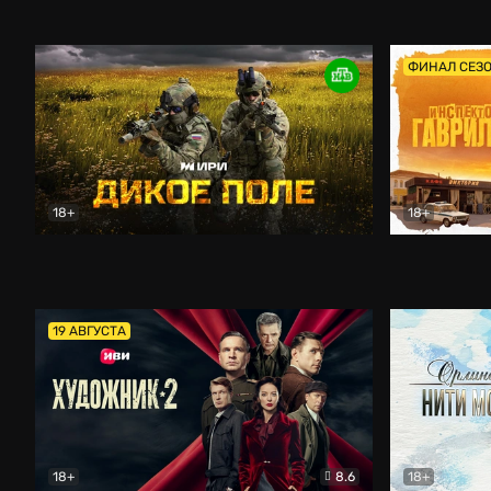
Кордон
Боевик
Афоня (202
ФИНАЛ СЕЗ
18+
18+
Дикое поле
Документальный
Инспектор 
19 АВГУСТА
18+
8.6
18+