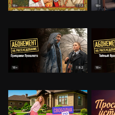
18+
7.3
18+
Очень древняя Русь
Комедия
Поколение 
18+
8.2
18+
Абонемент на расследование. Призраки прошлого
Абонемент 