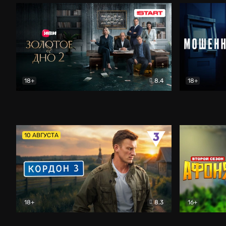
18+
8.4
18+
Золотое дно
Драма
Мошенник
10 АВГУСТА
18+
8.3
16+