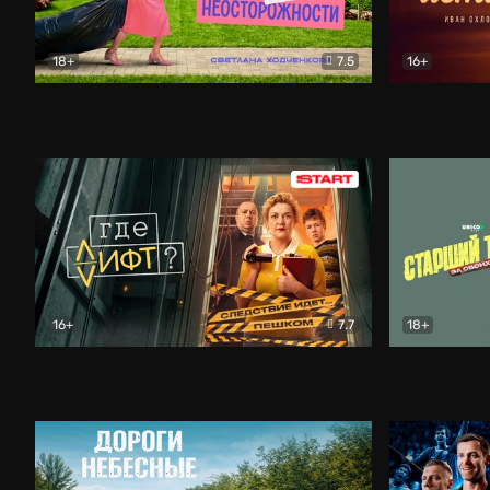
18+
7.5
16+
Свободна по неосторожности
Комедия
Простые и
16+
7.7
18+
Где лифт?
Комедия
Старший т