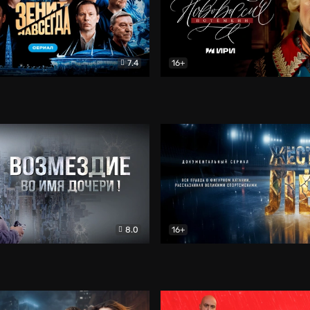
7.4
16+
егда. Сериал
Документальный
Новороссия. Потёмкин
Др
8.0
16+
Боевик
Жёсткий лёд
Документал