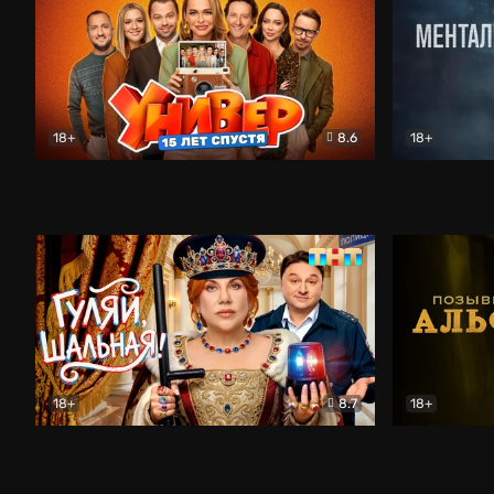
18+
8.6
18+
Универ. 15 лет спустя
Комедия
Менталист
18+
8.7
18+
Гуляй, шальная!
Комедия
Позывной 