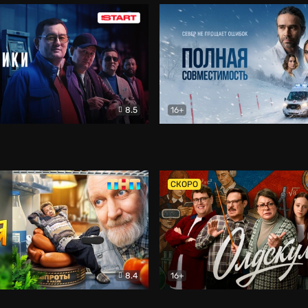
8.5
16+
и
Детектив
Полная совместимость
Др
СКОРО
8.4
16+