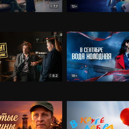
7.7
12+
Соло
Документальный
Двойная жизнь Ми
Комед
8.2
18+
на расследование. Тайный враг
Детектив
В сентябре вода холодная
Детектив