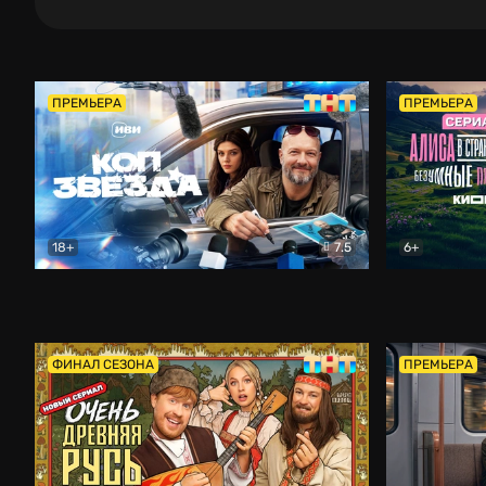
ПРЕМЬЕРА
ПРЕМЬЕРА
18+
7.5
6+
Коп-звезда
Комедия
Алиса в Ст
ФИНАЛ СЕЗОНА
ПРЕМЬЕРА