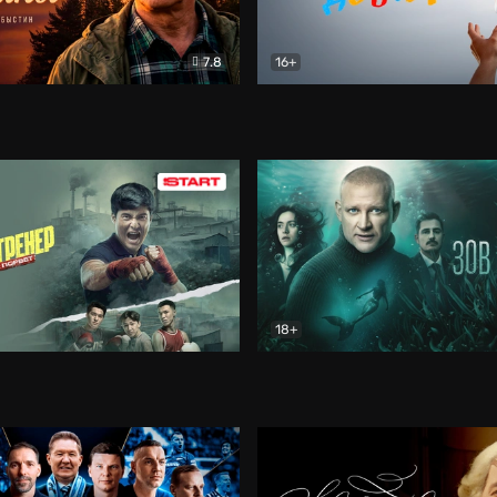
7.8
16+
стины
Драма
В круге добра
Документа
18+
ренер
Драма
Зов русалки
Детектив