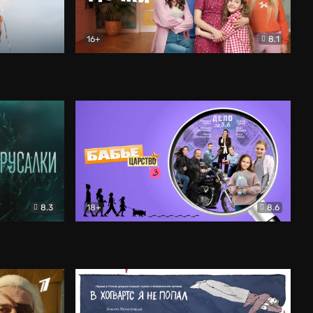
16+
8.1
льный
Папины дочки. Новые
Комедия
8.3
18+
8.6
Бабье царство
Детектив