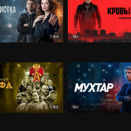
8.6
18+
ка
Детектив
Кровь за кровь (2026)
Бое
8.2
16+
«Альфа»
Боевик
Мухтар. Он вернулся
Дет