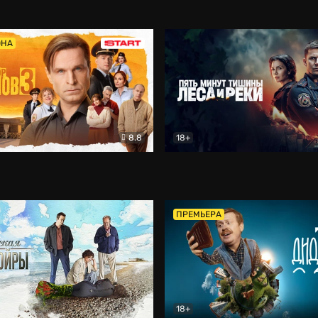
5)
Комедия
Олдскул
Комедия
ОНА
8.8
18+
Гаврилов
Комедия
Пять минут тишины
Детек
ПРЕМЬЕРА
18+