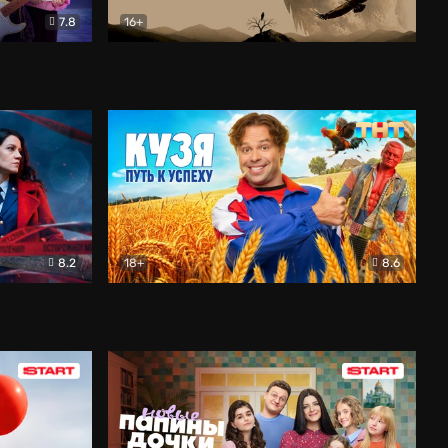
7.8
16+
ия
Птички
Документальный
8.2
18+
8.6
Детектив
Кузя. Путь к успеху
Комедия