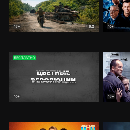
18+
8.2
16+
Дороги небесные
Документальный
Зенит навс
БЕСПЛАТНО
16+
18+
Цветные революции
Документальный
Возмездие