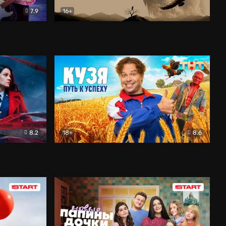
7.9
16+
ия
Птички
Документальный
8.2
18+
8.6
Детектив
Кузя. Путь к успеху
Комедия