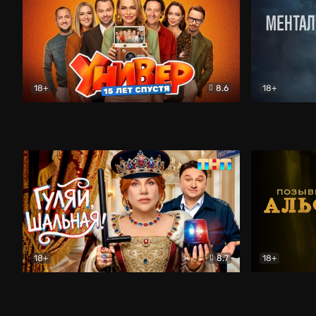
18+
8.6
18+
Универ. 15 лет спустя
Комедия
Менталист
18+
8.7
18+
Гуляй, шальная!
Комедия
Позывной 