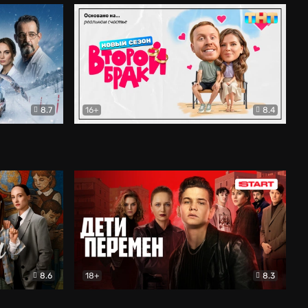
8.7
16+
8.4
ама
Второй брак
Комедия
8.6
18+
8.3