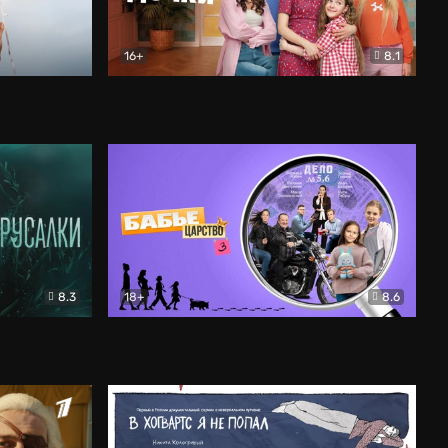
16+
8.1
льный
Папины дочки. Новые
Комедия
8.3
18+
8.6
Бабье царство
Детектив