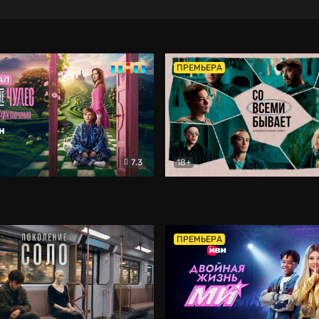
ПРЕМЬЕРА
7.3
18+
ране Чудес. Безумные приключения
Со всеми бывает
Фэнтези
Докумен
ПРЕМЬЕРА