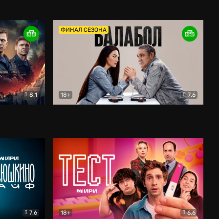
Дети перемен
Драма
ФИНАЛ СЕЗОНА
8.1
18+
7.6
тив
Балабол
Детектив
7.6
18+
6.6