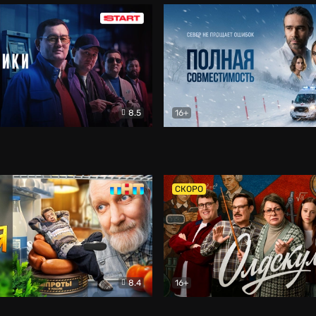
8.5
16+
и
Детектив
Полная совместимость
Др
СКОРО
8.4
16+