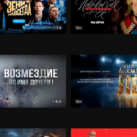
7.4
16+
егда. Сериал
Документальный
Новороссия. Потёмкин
Др
8.0
16+
Боевик
Жёсткий лёд
Документал