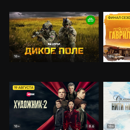
Кордон
Боевик
Афоня (202
ФИНАЛ СЕЗ
18+
18+
Дикое поле
Документальный
Инспектор 
19 АВГУСТА
18+
8.6
18+