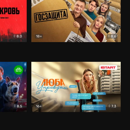
8.0
18+
8.6
вик
Госзащита
Комедия
8.5
16+
7.3
ектив
Люба Управдом
Комедия