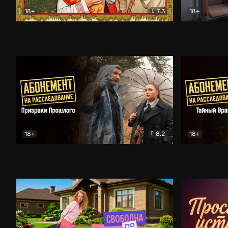
18+
7.3
18+
Очень древняя Русь
Комедия
Поколение 
18+
8.2
18+
Абонемент на расследование. Призраки прошлого
Абонемент 