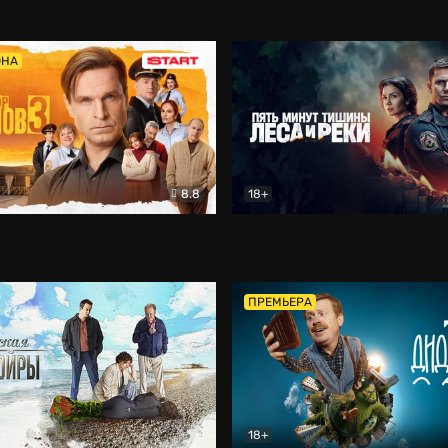
5)
Комедия
Олдскул
Комедия
ОНА
8.8
18+
Гаврилов
Комедия
Пять минут тишины
Детек
ПРЕМЬЕРА
18+