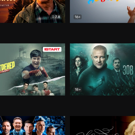
7.8
16+
стины
Драма
В круге добра
Документа
18+
ренер
Драма
Зов русалки
Детектив