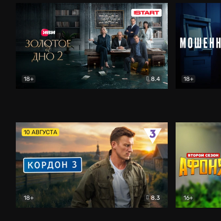
18+
8.4
18+
Золотое дно
Драма
Мошенник
10 АВГУСТА
18+
8.3
16+