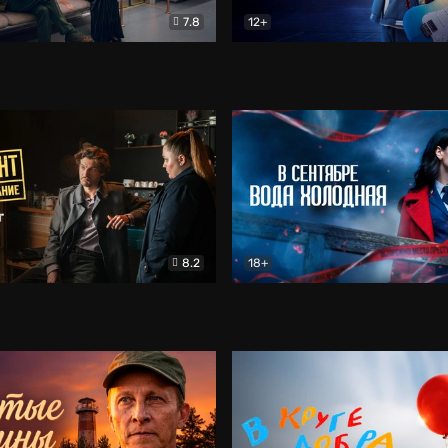
7.8
12+
Соло
Документальный
Двойная жизнь Ми
Комед
8.2
18+
на расследование. Тайный враг
Детектив
В сентябре вода холодная
Детектив