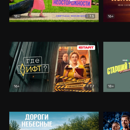
18+
7.5
16+
Свободна по неосторожности
Комедия
Простые и
16+
7.7
18+
Где лифт?
Комедия
Старший т