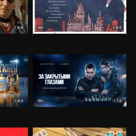
8.8
18+
8.9
ама
В «Хогвартс» я не попал
Документальный
8.5
18+
7.6
ьный
За закрытыми глазами
Детектив