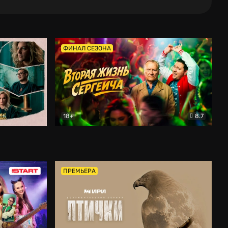
ФИНАЛ СЕЗОНА
18+
8.7
тальный
Вторая жизнь Сергеича
Комедия
ПРЕМЬЕРА