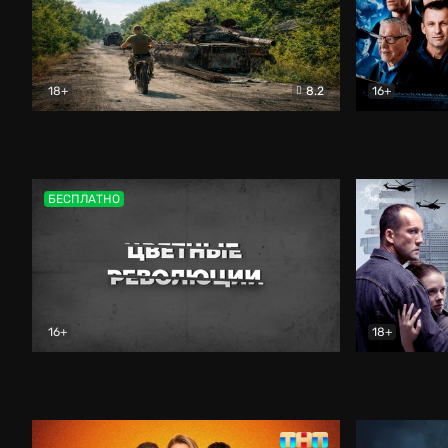
18+
8.2
16+
Дороги небесные
Документальный
Зенит навс
БЕСПЛАТНО
16+
18+
Цветные революции
Документальный
Возмездие