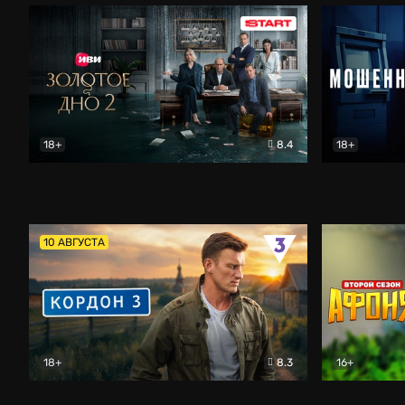
18+
8.4
18+
Золотое дно
Драма
Мошенник
10 АВГУСТА
18+
8.3
16+