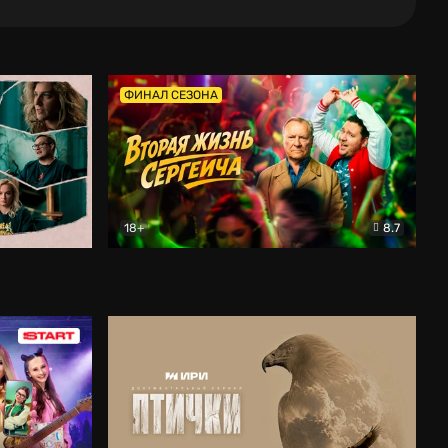
ФИНАЛ СЕЗОНА
18+
8.7
тальный
Вторая жизнь Сергеича
Комедия