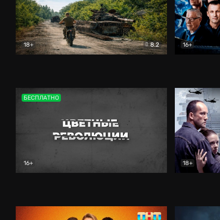
18+
8.2
16+
Дороги небесные
Документальный
Зенит навс
БЕСПЛАТНО
16+
18+
Цветные революции
Документальный
Возмездие