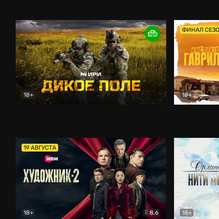
Кордон
Боевик
Афоня (202
ФИНАЛ СЕЗ
18+
18+
Дикое поле
Документальный
Инспектор 
19 АВГУСТА
18+
8.6
18+