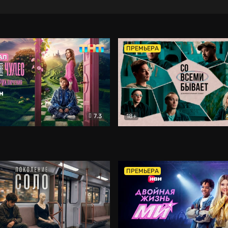
ПРЕМЬЕРА
7.3
18+
ране Чудес. Безумные приключения
Со всеми бывает
Фэнтези
Докумен
ПРЕМЬЕРА