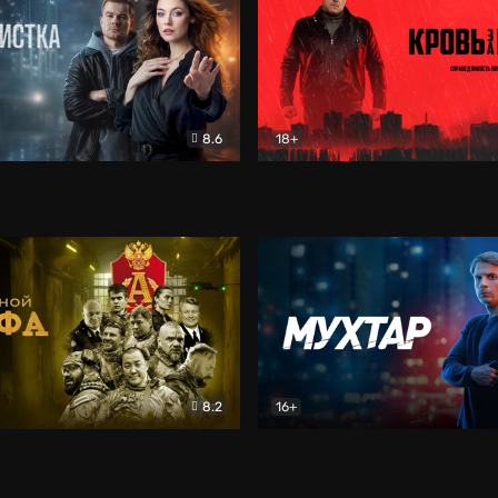
8.6
18+
ка
Детектив
Кровь за кровь (2026)
Бое
8.2
16+
«Альфа»
Боевик
Мухтар. Он вернулся
Дет