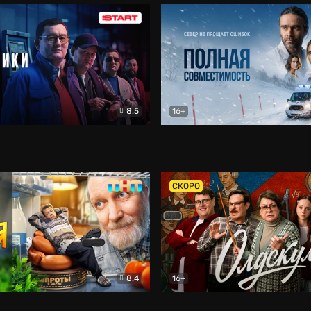
8.5
16+
и
Детектив
Полная совместимость
Др
СКОРО
8.4
16+