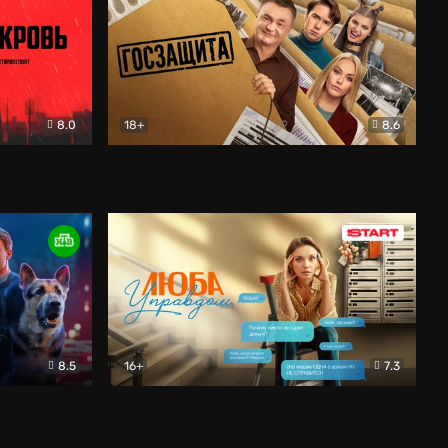
8.0
18+
8.6
вик
Госзащита
Комедия
8.5
16+
7.3
ектив
Люба Управдом
Комедия