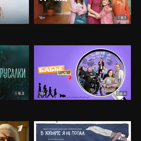
16+
8.1
льный
Папины дочки. Новые
Комедия
8.3
18+
8.6
Бабье царство
Детектив