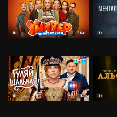
18+
8.6
18+
Универ. 15 лет спустя
Комедия
Менталист
18+
8.7
18+
Гуляй, шальная!
Комедия
Позывной 