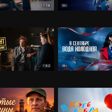
7.8
12+
Соло
Документальный
Двойная жизнь Ми
Комед
8.2
18+
на расследование. Тайный враг
Детектив
В сентябре вода холодная
Детектив