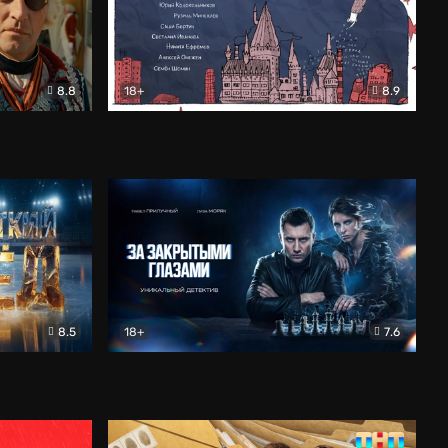
8.8
18+
8.9
ама
В «Хогвартс» я не попал
Документальный
8.5
18+
7.6
ьный
За закрытыми глазами
Детектив