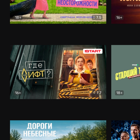
18+
7.5
16+
Свободна по неосторожности
Комедия
Простые и
16+
7.7
18+
Где лифт?
Комедия
Старший т