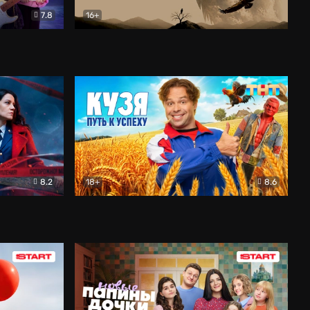
7.8
16+
ия
Птички
Документальный
8.2
18+
8.6
Детектив
Кузя. Путь к успеху
Комедия