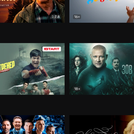
7.8
16+
стины
Драма
В круге добра
Документа
18+
ренер
Драма
Зов русалки
Детектив