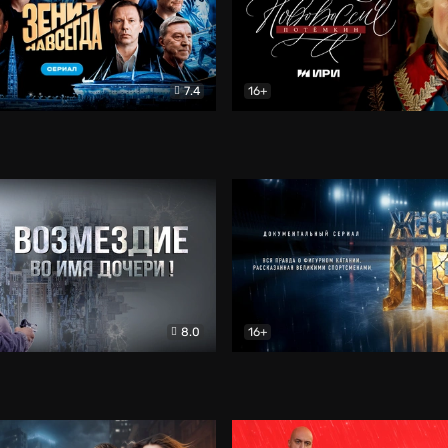
7.4
16+
егда. Сериал
Документальный
Новороссия. Потёмкин
Др
8.0
16+
Боевик
Жёсткий лёд
Документал