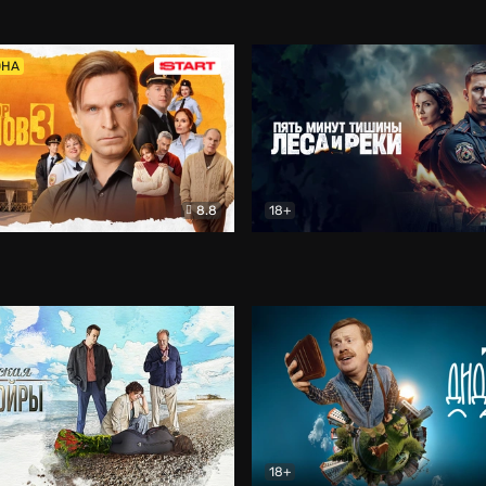
5)
Комедия
Олдскул
Комедия
ОНА
8.8
18+
Гаврилов
Комедия
Пять минут тишины
Детек
18+