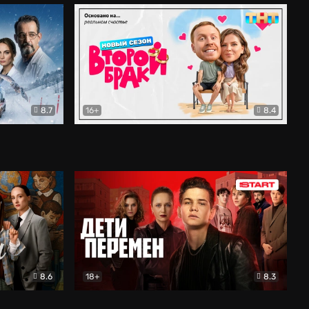
8.7
16+
8.4
ама
Второй брак
Комедия
8.6
18+
8.3