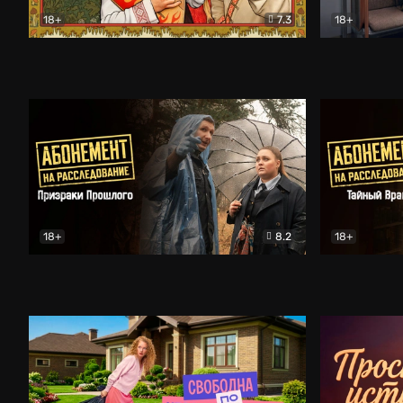
18+
7.3
18+
Очень древняя Русь
Комедия
Поколение 
18+
8.2
18+
Абонемент на расследование. Призраки прошлого
Абонемент 