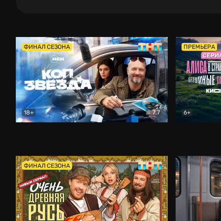
ФИНАЛ СЕЗОНА
ПРЕМЬЕРА
18+
7.7
6+
Коп-звезда
Комедия
Алиса в Ст
ФИНАЛ СЕЗОНА