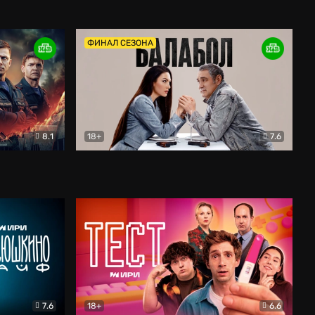
Дети перемен
Драма
ФИНАЛ СЕЗОНА
8.1
18+
7.6
тив
Балабол
Детектив
7.6
18+
6.6