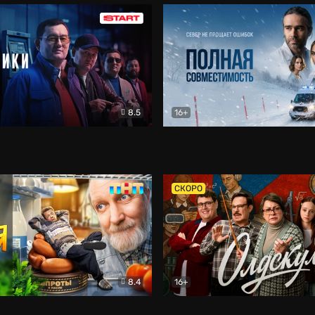
8.5
16+
и
Детектив
Полная совместимость
Др
СКОРО
8.4
16+