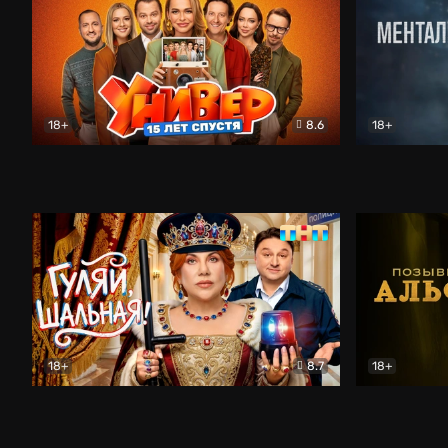
18+
8.6
18+
Универ. 15 лет спустя
Комедия
Менталист
18+
8.7
18+
Гуляй, шальная!
Комедия
Позывной 