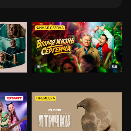
ФИНАЛ СЕЗОНА
18+
8.5
тальный
Вторая жизнь Сергеича
Комедия
ПРЕМЬЕРА