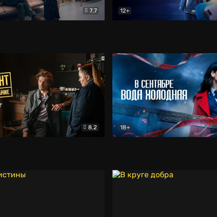
7.7
12+
Соло
Документальный
Двойная жизнь Ми
Комед
8.2
18+
на расследование. Тайный враг
Детектив
В сентябре вода холодная
Детектив