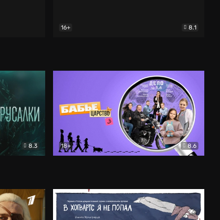
16+
8.1
льный
Папины дочки. Новые
Комедия
8.3
18+
8.6
Бабье царство
Детектив