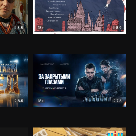
8.8
18+
8.9
ама
В «Хогвартс» я не попал
Документальный
8.5
18+
7.6
ьный
За закрытыми глазами
Детектив