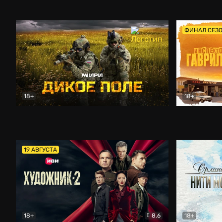
Кордон
Боевик
Афоня (202
ФИНАЛ СЕЗ
18+
18+
Дикое поле
Документальный
Инспектор 
19 АВГУСТА
18+
8.6
18+