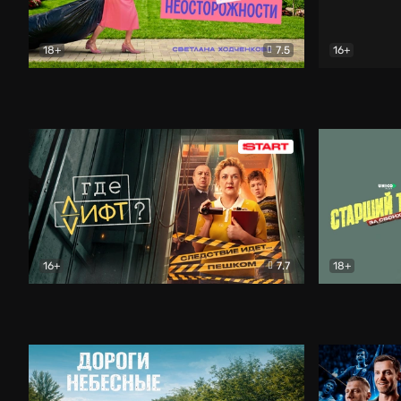
18+
7.5
16+
Свободна по неосторожности
Комедия
Простые и
16+
7.7
18+
Где лифт?
Комедия
Старший т