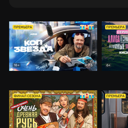
ПРЕМЬЕРА
ПРЕМЬЕРА
18+
7.5
6+
Коп-звезда
Комедия
Алиса в Ст
ФИНАЛ СЕЗОНА
ПРЕМЬЕРА