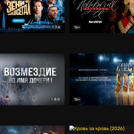
7.4
16+
егда. Сериал
Документальный
Новороссия. Потёмкин
Др
8.0
16+
Боевик
Жёсткий лёд
Документал