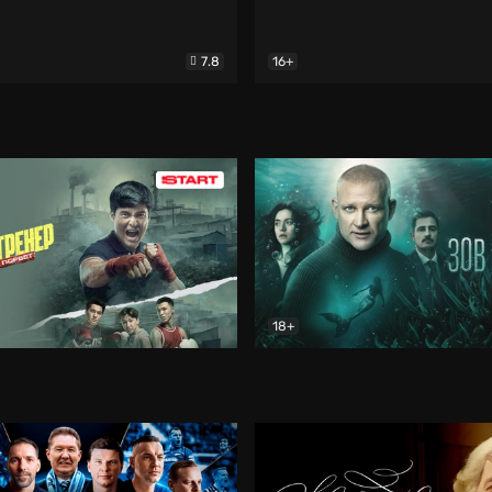
7.8
16+
стины
Драма
В круге добра
Документа
18+
ренер
Драма
Зов русалки
Детектив