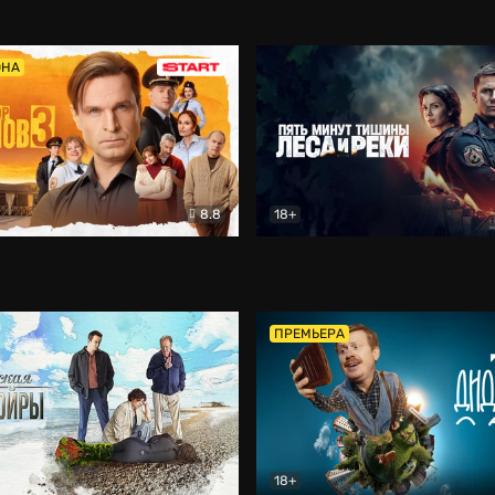
5)
Комедия
Олдскул
Комедия
ОНА
8.8
18+
Гаврилов
Комедия
Пять минут тишины
Детек
ПРЕМЬЕРА
18+