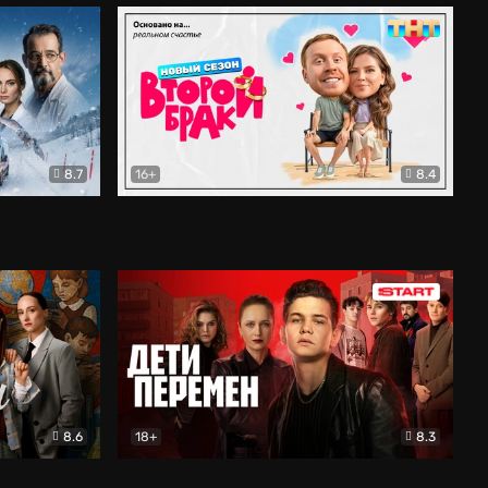
8.7
16+
8.4
ама
Второй брак
Комедия
8.6
18+
8.3