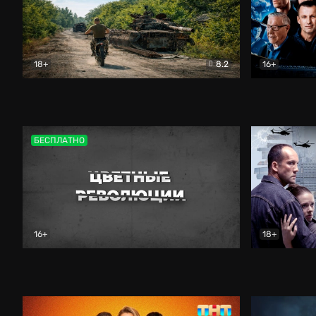
18+
8.2
16+
Дороги небесные
Документальный
Зенит навс
БЕСПЛАТНО
16+
18+
Цветные революции
Документальный
Возмездие