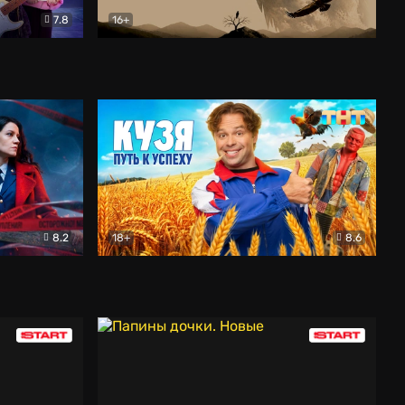
7.8
16+
ия
Птички
Документальный
8.2
18+
8.6
Детектив
Кузя. Путь к успеху
Комедия