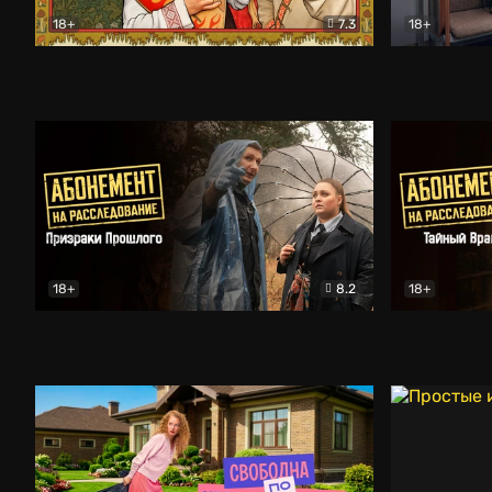
18+
7.3
18+
Очень древняя Русь
Комедия
Поколение 
18+
8.2
18+
Абонемент на расследование. Призраки прошлого
Абонемент 