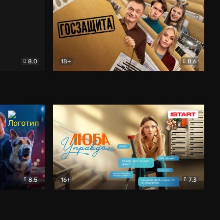
8.0
18+
8.6
вик
Госзащита
Комедия
8.5
16+
7.3
ектив
Люба Управдом
Комедия