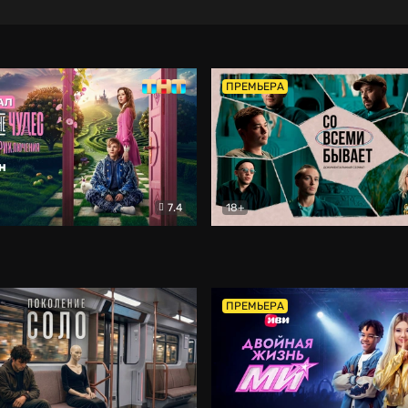
ПРЕМЬЕРА
7.4
18+
ране Чудес. Безумные приключения
Со всеми бывает
Фэнтези
Докумен
ПРЕМЬЕРА