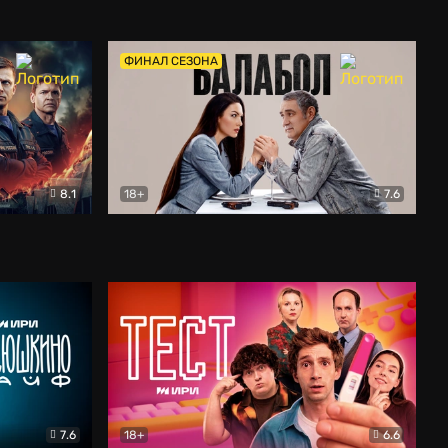
Дети перемен
Драма
ФИНАЛ СЕЗОНА
8.1
18+
7.6
тив
Балабол
Детектив
7.6
18+
6.6