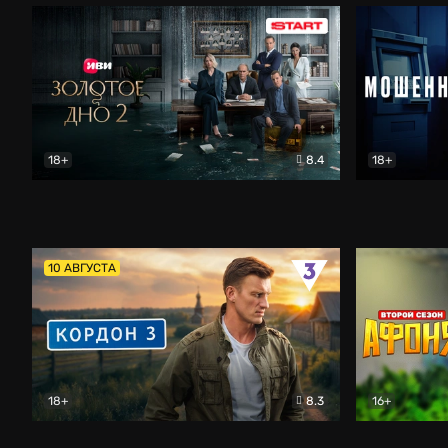
18+
8.4
18+
Золотое дно
Драма
Мошенник
10 АВГУСТА
18+
8.3
16+