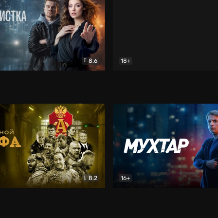
8.6
18+
ка
Детектив
Кровь за кровь (2026)
Бое
8.2
16+
«Альфа»
Боевик
Мухтар. Он вернулся
Дет