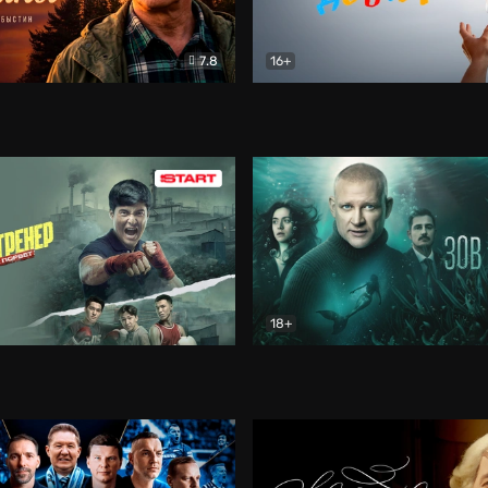
7.8
16+
стины
Драма
В круге добра
Документа
18+
ренер
Драма
Зов русалки
Детектив