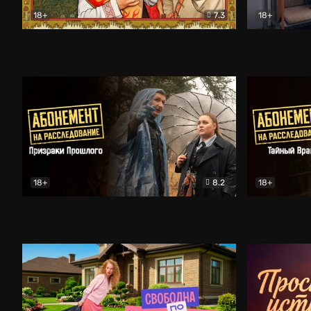
18+
7.3
18+
Очень древняя Русь
Комедия
Поколение 
18+
8.2
18+
Абонемент на расследование. Призраки прошлого
Абонемент 