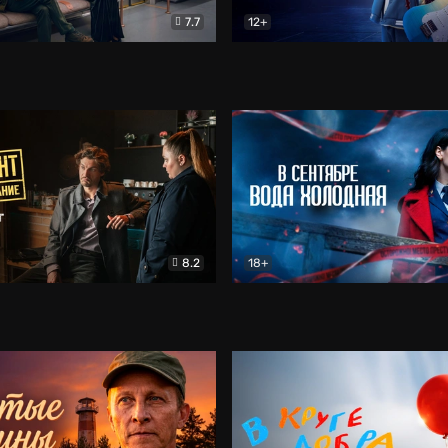
7.7
12+
Соло
Документальный
Двойная жизнь Ми
Комед
8.2
18+
на расследование. Тайный враг
Детектив
В сентябре вода холодная
Детектив