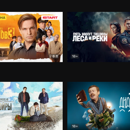
5)
Комедия
Олдскул
Комедия
ОНА
8.8
18+
Гаврилов
Комедия
Пять минут тишины
Детек
18+