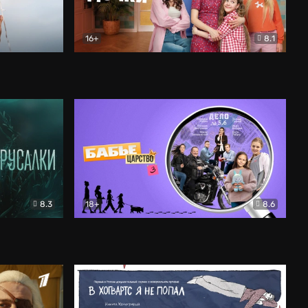
16+
8.1
льный
Папины дочки. Новые
Комедия
8.3
18+
8.6
Бабье царство
Детектив