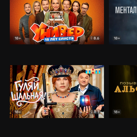
18+
8.6
18+
Универ. 15 лет спустя
Комедия
Менталист
18+
8.7
18+
Гуляй, шальная!
Комедия
Позывной 