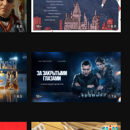
8.8
18+
8.9
ама
В «Хогвартс» я не попал
Документальный
8.5
18+
7.6
ьный
За закрытыми глазами
Детектив