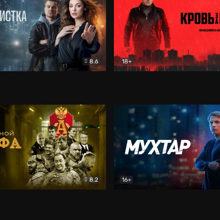
8.6
18+
ка
Детектив
Кровь за кровь (2026)
Бое
8.2
16+
«Альфа»
Боевик
Мухтар. Он вернулся
Дет