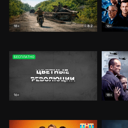
18+
8.2
16+
Дороги небесные
Документальный
Зенит навс
БЕСПЛАТНО
16+
18+
Цветные революции
Документальный
Возмездие