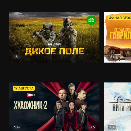
Кордон
Боевик
Афоня (202
ФИНАЛ СЕЗ
18+
18+
Дикое поле
Документальный
Инспектор 
19 АВГУСТА
18+
8.6
18+