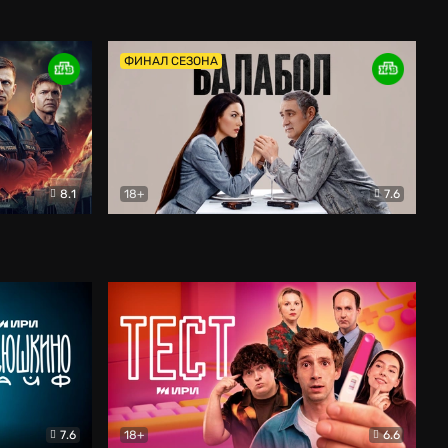
Дети перемен
Драма
ФИНАЛ СЕЗОНА
8.1
18+
7.6
тив
Балабол
Детектив
7.6
18+
6.6