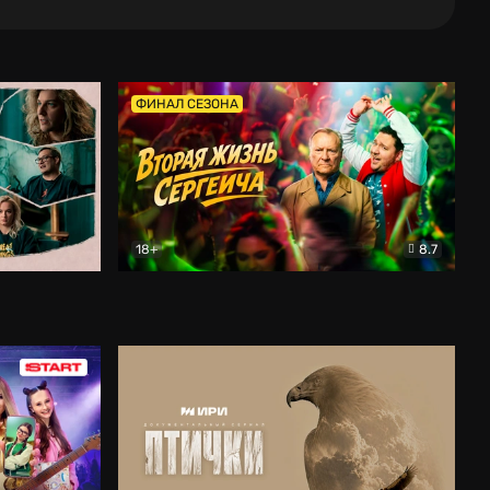
ФИНАЛ СЕЗОНА
18+
8.7
тальный
Вторая жизнь Сергеича
Комедия