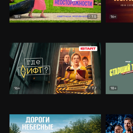
18+
7.5
16+
Свободна по неосторожности
Комедия
Простые и
16+
7.7
18+
Где лифт?
Комедия
Старший т