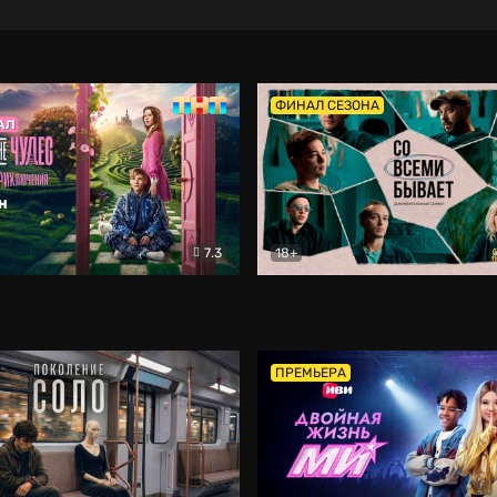
ФИНАЛ СЕЗОНА
7.3
18+
ране Чудес. Безумные приключения
Со всеми бывает
Фэнтези
Докумен
ПРЕМЬЕРА