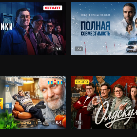
8.5
16+
и
Детектив
Полная совместимость
Др
СКОРО
8.4
16+