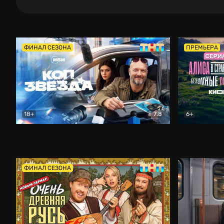
ФИНАЛ СЕЗОНА
ПРЕМЬЕРА
18+
7.8
6+
Коп-звезда
Комедия
Алиса в Ст
ФИНАЛ СЕЗОНА