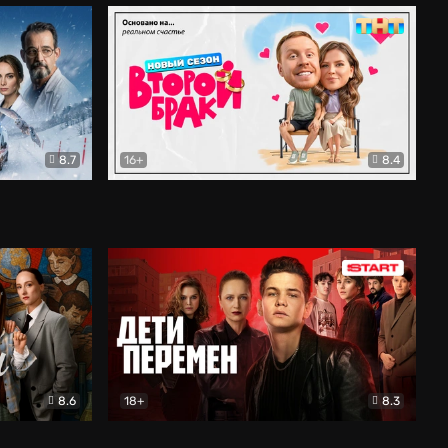
8.7
16+
8.4
ама
Второй брак
Комедия
8.6
18+
8.3