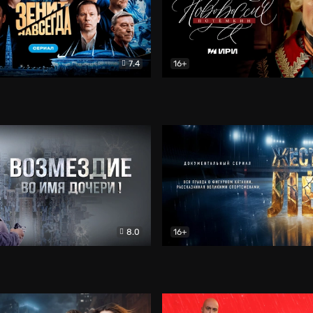
7.4
16+
егда. Сериал
Документальный
Новороссия. Потёмкин
Др
8.0
16+
Боевик
Жёсткий лёд
Документал