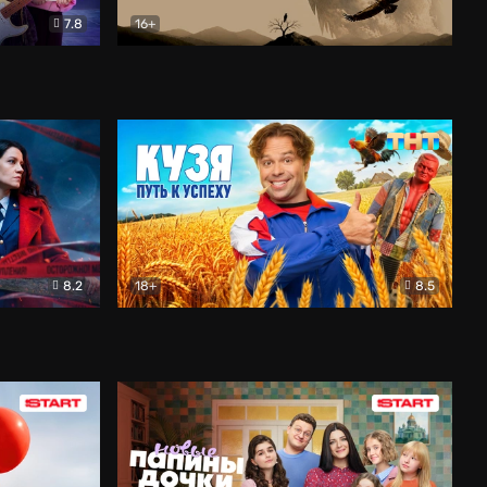
7.8
16+
ия
Птички
Документальный
8.2
18+
8.5
Детектив
Кузя. Путь к успеху
Комедия