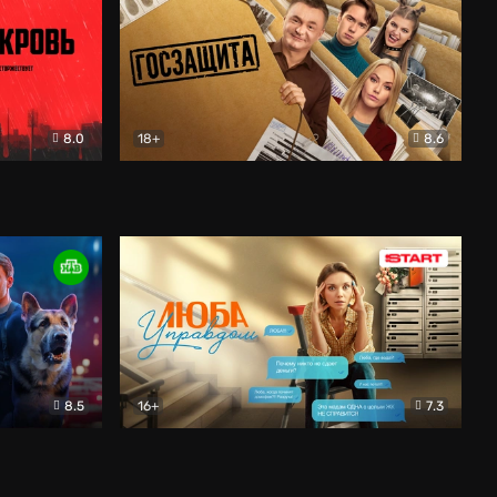
8.0
18+
8.6
вик
Госзащита
Комедия
8.5
16+
7.3
ектив
Люба Управдом
Комедия