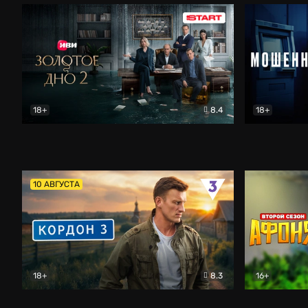
18+
8.4
18+
Золотое дно
Драма
Мошенник
10 АВГУСТА
18+
8.3
16+