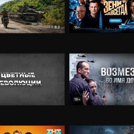
8.2
16+
есные
Документальный
Зенит навсегда. Сериал
Д
18+
еволюции
Документальный
Возмездие
Боевик