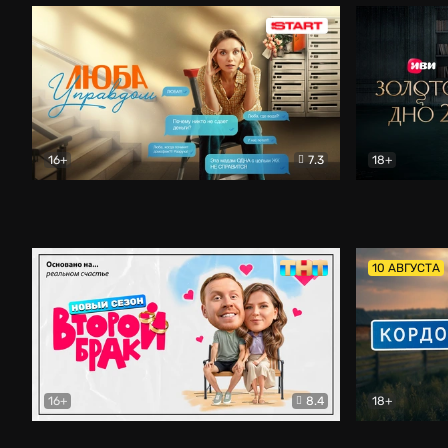
16+
7.3
18+
Люба Управдом
Комедия
Золотое дн
10 АВГУСТА
16+
8.4
18+