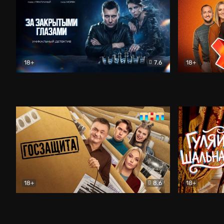
18+
7.6
18+
За закрытыми глазами
Детектив
Универ. 15 
18+
8.6
18+
Госзащита
Комедия
Гуляй, шаль