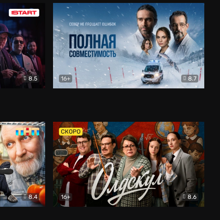
8.5
16+
8.7
Полная совместимость
Драма
СКОРО
8.4
16+
8.6