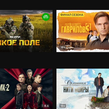
оевик
Афоня (2025)
Комедия
ФИНАЛ СЕЗОНА
18+
Документальный
Инспектор Гаврилов
Ком
8.6
18+