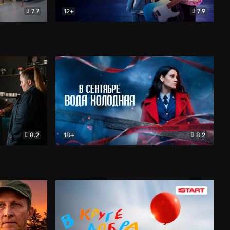
7.7
12+
7.9
тальный
Двойная жизнь Ми
Комедия
8.2
18+
8.2
ие. Тайный враг
В сентябре вода холодная
Детектив
Детектив