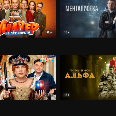
8.6
18+
лет спустя
Комедия
Менталистка
Детектив
8.7
18+
ная!
Комедия
Позывной «Альфа»
Боеви