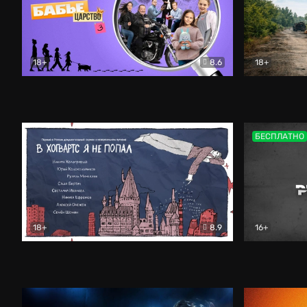
18+
8.6
18+
Бабье царство
Детектив
Дороги неб
БЕСПЛАТНО
18+
8.9
16+
В «Хогвартс» я не попал
Документальный
Цветные р