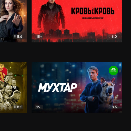
8.6
18+
8.0
Кровь за кровь (2026)
Боевик
8.2
16+
8.5
к
Мухтар. Он вернулся
Детектив