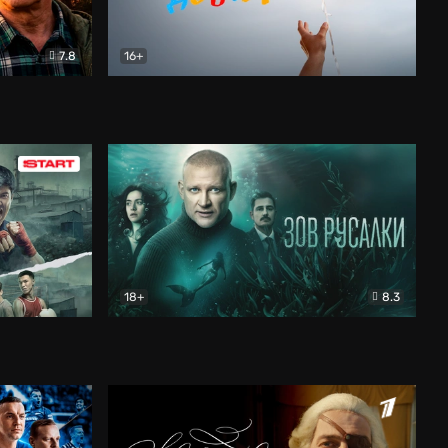
7.8
16+
В круге добра
Документальный
18+
8.3
Зов русалки
Детектив