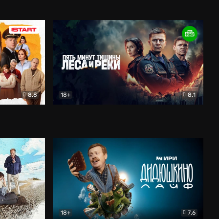
Олдскул
Комедия
8.8
18+
8.1
едия
Пять минут тишины
Детектив
18+
7.6