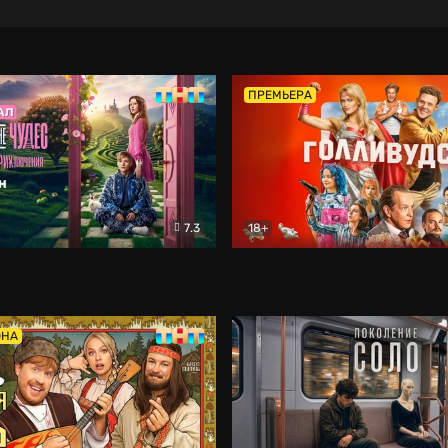
ПРЕМЬЕРА
7.3
18+
ране Чудес. Безумные приключения
Голливудск
Фэнтези
Комедия
ОНА