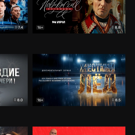
7.4
16+
8.8
окументальный
Новороссия. Потёмкин
Драма
8.0
16+
8.5
Жёсткий лёд
Документальный