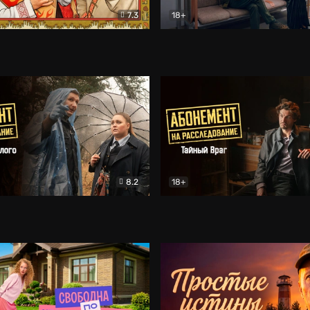
7.3
18+
няя Русь
Комедия
Поколение Соло
Докумен
8.2
18+
на расследование. Призраки прошлого
Абонемент на расследован
Детектив