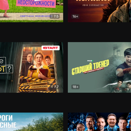
7.5
16+
о неосторожности
Комедия
Простые истины
Драма
7.7
18+
Комедия
Старший тренер
Драма