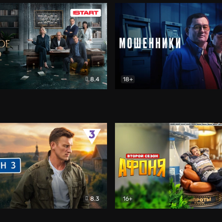
8.4
18+
о
Драма
Мошенники
Детектив
8.3
16+