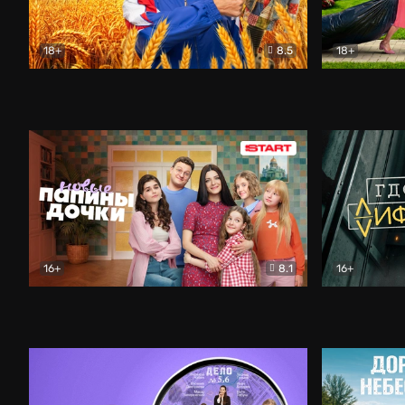
18+
8.5
18+
Кузя. Путь к успеху
Комедия
Свободна п
16+
8.1
16+
Папины дочки. Новые
Комедия
Где лифт?