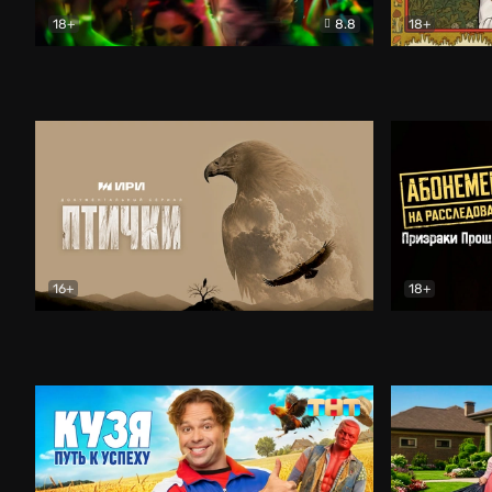
18+
8.8
18+
Вторая жизнь Сергеича
Комедия
Очень древ
16+
18+
Птички
Документальный
Абонемент 