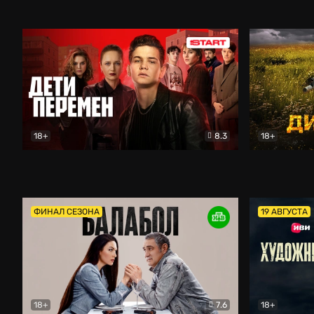
Второй брак
Комедия
Кордон
Б
18+
8.3
18+
Дети перемен
Драма
Дикое поле
ФИНАЛ СЕЗОНА
19 АВГУСТА
18+
7.6
18+