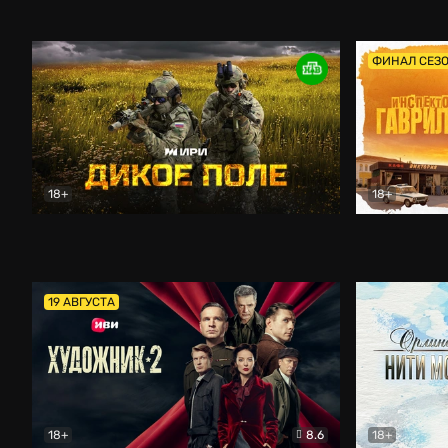
Кордон
Боевик
Афоня (202
ФИНАЛ СЕЗ
18+
18+
Дикое поле
Документальный
Инспектор 
19 АВГУСТА
18+
8.6
18+