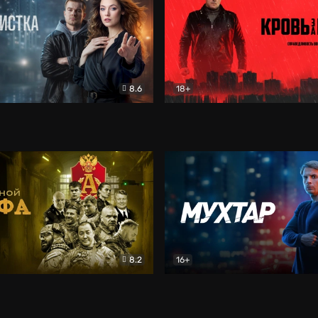
8.6
18+
ка
Детектив
Кровь за кровь (2026)
Бое
8.2
16+
«Альфа»
Боевик
Мухтар. Он вернулся
Дет