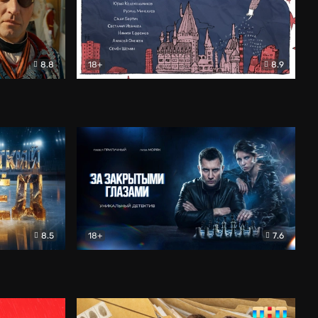
8.8
18+
8.9
ама
В «Хогвартс» я не попал
Документальный
8.5
18+
7.6
ьный
За закрытыми глазами
Детектив