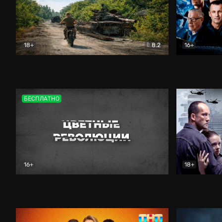
18+
8.2
16+
Дороги небесные
Документальный
Зенит навс
БЕСПЛАТНО
16+
18+
Цветные революции
Документальный
Возмездие