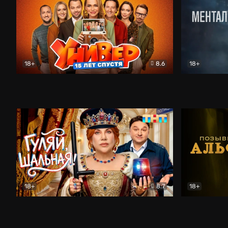
18+
8.6
18+
Универ. 15 лет спустя
Комедия
Менталист
18+
8.7
18+
Гуляй, шальная!
Комедия
Позывной 