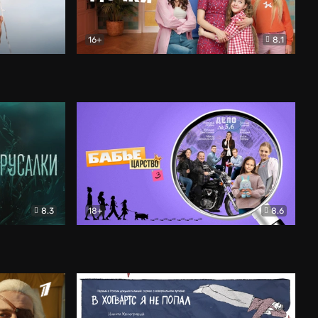
16+
8.1
льный
Папины дочки. Новые
Комедия
8.3
18+
8.6
Бабье царство
Детектив