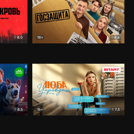
8.0
18+
8.6
вик
Госзащита
Комедия
8.5
16+
7.3
ектив
Люба Управдом
Комедия