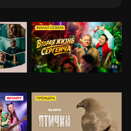
ФИНАЛ СЕЗОНА
18+
8.6
тальный
Вторая жизнь Сергеича
Комедия
ПРЕМЬЕРА