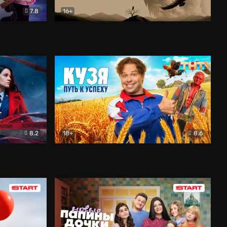
7.8
16+
ия
Птички
Документальный
8.2
18+
8.6
Детектив
Кузя. Путь к успеху
Комедия