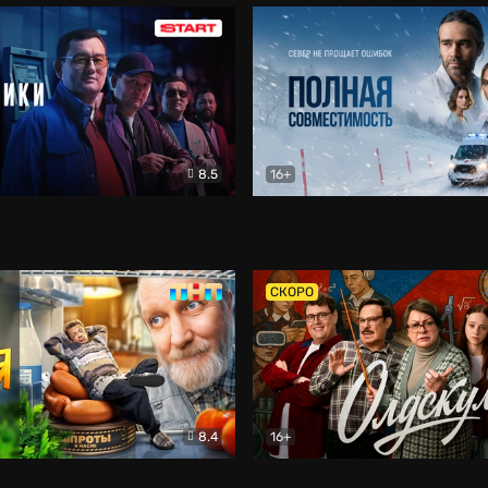
8.5
16+
и
Детектив
Полная совместимость
Др
СКОРО
8.4
16+