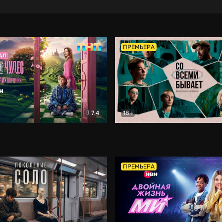
ПРЕМЬЕРА
7.4
18+
ране Чудес. Безумные приключения
Со всеми бывает
Фэнтези
Докумен
ПРЕМЬЕРА