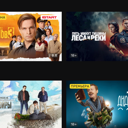
5)
Комедия
Олдскул
Комедия
ОНА
8.8
18+
Гаврилов
Комедия
Пять минут тишины
Детек
ПРЕМЬЕРА
18+