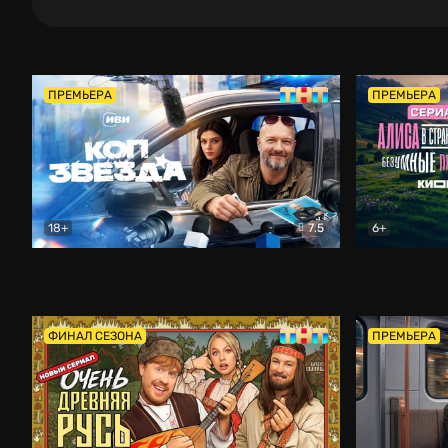
ПРЕМЬЕРА
ПРЕМЬЕРА
18+
7.5
6+
Коп-звезда
Комедия
Алиса в Ст
ФИНАЛ СЕЗОНА
ПРЕМЬЕРА