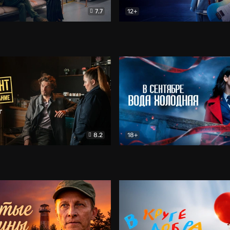
7.7
12+
Соло
Документальный
Двойная жизнь Ми
Комед
8.2
18+
на расследование. Тайный враг
Детектив
В сентябре вода холодная
Детектив