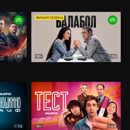
Дети перемен
Драма
ФИНАЛ СЕЗОНА
8.1
18+
7.6
тив
Балабол
Детектив
7.6
18+
6.6