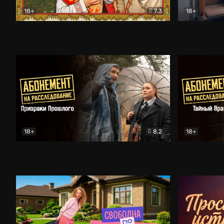
18+
7.3
18+
Очень древняя Русь
Комедия
Поколение 
18+
8.2
18+
Абонемент на расследование. Призраки прошлого
Абонемент 