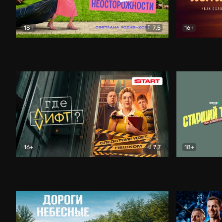
18+
7.5
16+
Свободна по неосторожности
Комедия
Простые и
16+
7.7
18+
Где лифт?
Комедия
Старший т