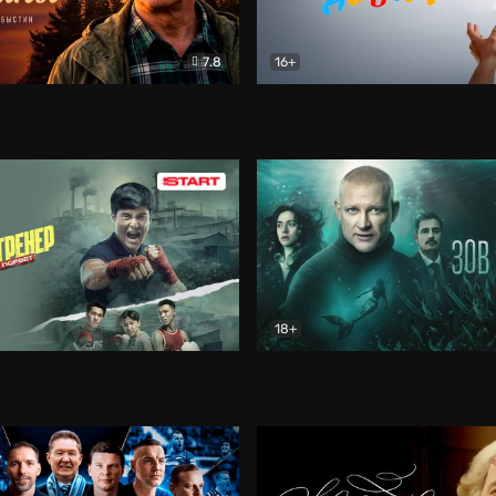
7.8
16+
стины
Драма
В круге добра
Документа
18+
ренер
Драма
Зов русалки
Детектив