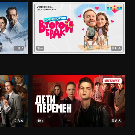
8.7
16+
8.4
ама
Второй брак
Комедия
8.6
18+
8.3