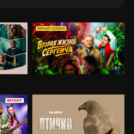
ФИНАЛ СЕЗОНА
18+
8.7
тальный
Вторая жизнь Сергеича
Комедия