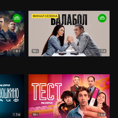
Дети перемен
Драма
ФИНАЛ СЕЗОНА
8.1
18+
7.6
тив
Балабол
Детектив
7.6
18+
6.6