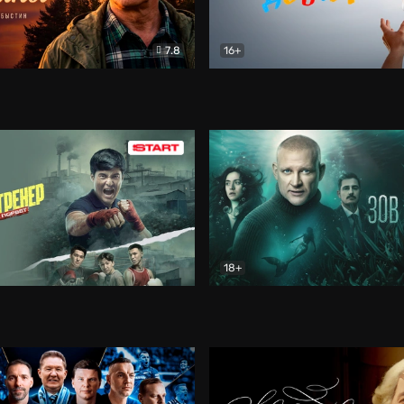
7.8
16+
стины
Драма
В круге добра
Документа
18+
ренер
Драма
Зов русалки
Детектив