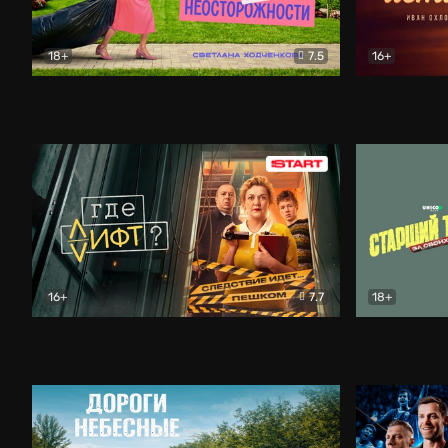
18+
7.5
16+
Свободна по неосторожности
Комедия
Простые и
16+
7.7
18+
Где лифт?
Комедия
Старший т