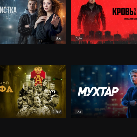
8.6
18+
ка
Детектив
Кровь за кровь (2026)
Бое
8.2
16+
«Альфа»
Боевик
Мухтар. Он вернулся
Дет