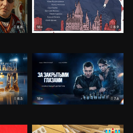
8.8
18+
8.9
ама
В «Хогвартс» я не попал
Документальный
8.5
18+
7.6
ьный
За закрытыми глазами
Детектив