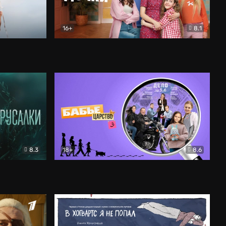
16+
8.1
льный
Папины дочки. Новые
Комедия
8.3
18+
8.6
Бабье царство
Детектив