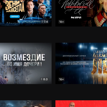
7.4
16+
егда. Сериал
Документальный
Новороссия. Потёмкин
Др
8.0
16+
Боевик
Жёсткий лёд
Документал