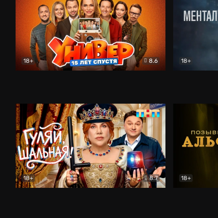
18+
8.6
18+
Универ. 15 лет спустя
Комедия
Менталист
18+
8.7
18+
Гуляй, шальная!
Комедия
Позывной 