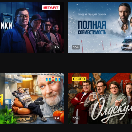
8.5
16+
и
Детектив
Полная совместимость
Др
СКОРО
8.4
16+