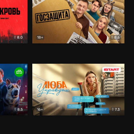
8.0
18+
8.6
вик
Госзащита
Комедия
8.5
16+
7.3
ектив
Люба Управдом
Комедия