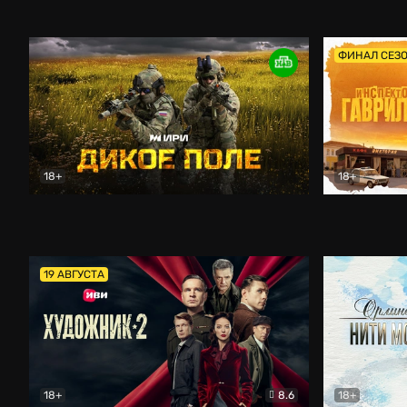
Кордон
Боевик
Афоня (202
ФИНАЛ СЕЗ
18+
18+
Дикое поле
Документальный
Инспектор 
19 АВГУСТА
18+
8.6
18+