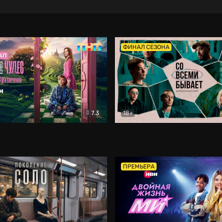
ФИНАЛ СЕЗОНА
7.3
18+
ране Чудес. Безумные приключения
Со всеми бывает
Фэнтези
Докумен
ПРЕМЬЕРА