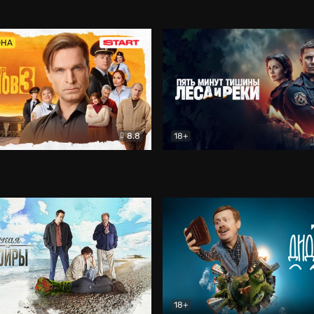
5)
Комедия
Олдскул
Комедия
ОНА
8.8
18+
Гаврилов
Комедия
Пять минут тишины
Детек
18+