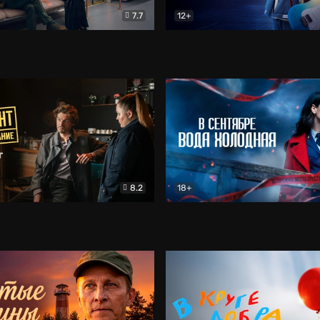
7.7
12+
Соло
Документальный
Двойная жизнь Ми
Комед
8.2
18+
на расследование. Тайный враг
Детектив
В сентябре вода холодная
Детектив