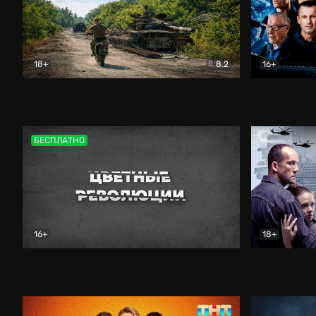
18+
8.2
16+
Дороги небесные
Документальный
Зенит навс
БЕСПЛАТНО
16+
18+
Цветные революции
Документальный
Возмездие