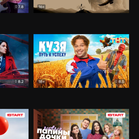
7.8
16+
ия
Птички
Документальный
8.2
18+
8.5
Детектив
Кузя. Путь к успеху
Комедия