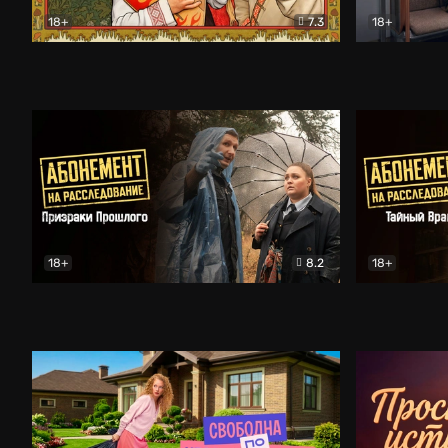
18+
7.3
18+
Очень древняя Русь
Комедия
Поколение 
18+
8.2
18+
Абонемент на расследование. Призраки прошлого
Абонемент 