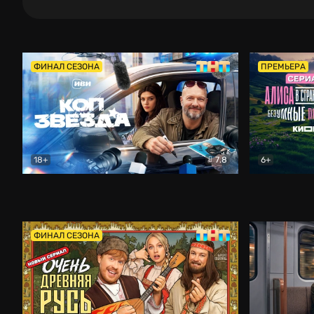
ФИНАЛ СЕЗОНА
ПРЕМЬЕРА
18+
7.8
6+
Коп-звезда
Комедия
Алиса в Ст
ФИНАЛ СЕЗОНА