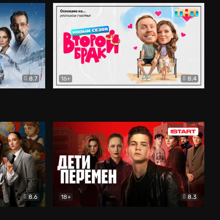
8.7
16+
8.4
ама
Второй брак
Комедия
8.6
18+
8.3