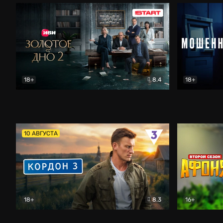
18+
8.4
18+
Золотое дно
Драма
Мошенник
10 АВГУСТА
18+
8.3
16+