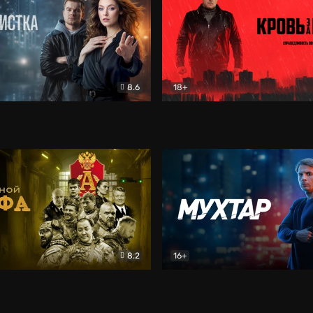
8.6
18+
ка
Детектив
Кровь за кровь (2026)
Бое
8.2
16+
«Альфа»
Боевик
Мухтар. Он вернулся
Дет