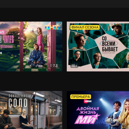
ФИНАЛ СЕЗОНА
7.3
18+
ране Чудес. Безумные приключения
Со всеми бывает
Фэнтези
Докумен
ПРЕМЬЕРА