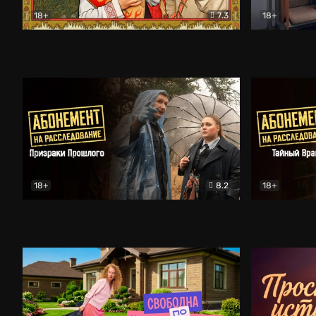
18+
7.3
18+
Очень древняя Русь
Комедия
Поколение 
18+
8.2
18+
Абонемент на расследование. Призраки прошлого
Абонемент 