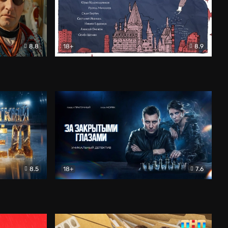
8.8
18+
8.9
ама
В «Хогвартс» я не попал
Документальный
8.5
18+
7.6
ьный
За закрытыми глазами
Детектив