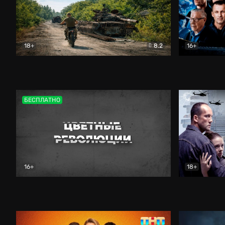
18+
8.2
16+
Дороги небесные
Документальный
Зенит навс
БЕСПЛАТНО
16+
18+
Цветные революции
Документальный
Возмездие