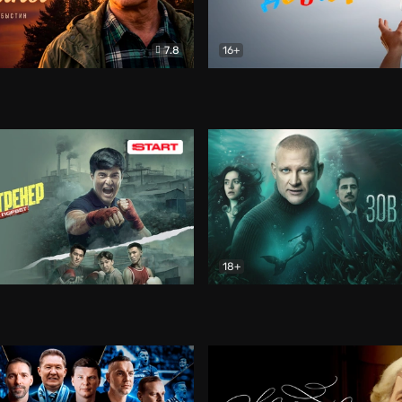
7.8
16+
стины
Драма
В круге добра
Документа
18+
ренер
Драма
Зов русалки
Детектив