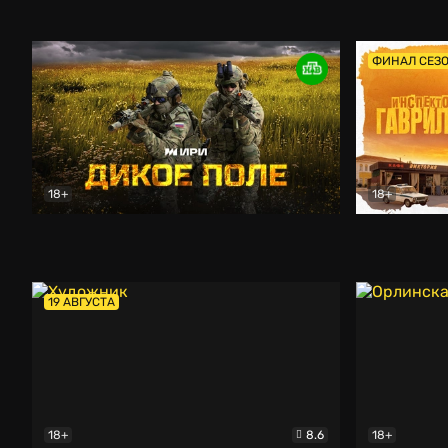
Кордон
Боевик
Афоня (202
ФИНАЛ СЕЗ
18+
18+
Дикое поле
Документальный
Инспектор 
19 АВГУСТА
18+
8.6
18+