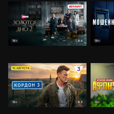
18+
8.4
18+
Золотое дно
Драма
Мошенник
10 АВГУСТА
18+
8.3
16+