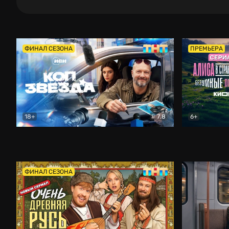
ФИНАЛ СЕЗОНА
ПРЕМЬЕРА
18+
7.8
6+
Коп-звезда
Комедия
Алиса в Ст
ФИНАЛ СЕЗОНА