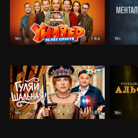
18+
8.6
18+
Универ. 15 лет спустя
Комедия
Менталист
18+
8.7
18+
Гуляй, шальная!
Комедия
Позывной 