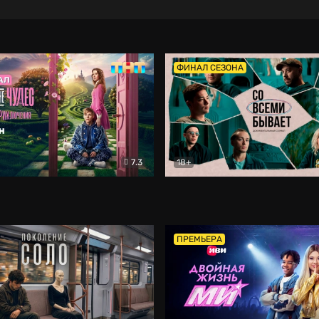
ФИНАЛ СЕЗОНА
7.3
18+
ране Чудес. Безумные приключения
Со всеми бывает
Фэнтези
Докумен
ПРЕМЬЕРА