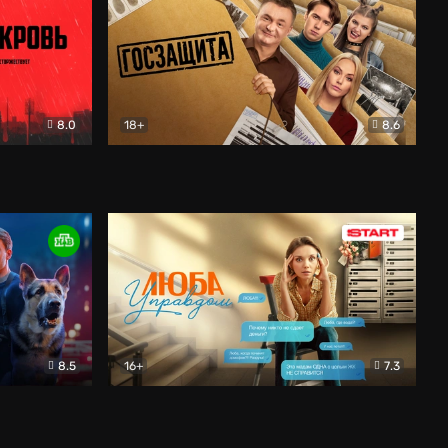
8.0
18+
8.6
вик
Госзащита
Комедия
8.5
16+
7.3
ектив
Люба Управдом
Комедия