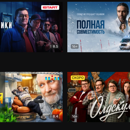
8.5
16+
и
Детектив
Полная совместимость
Др
СКОРО
8.4
16+