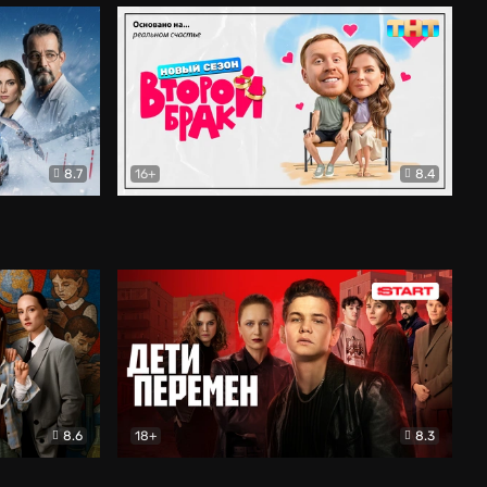
8.7
16+
8.4
ама
Второй брак
Комедия
8.6
18+
8.3