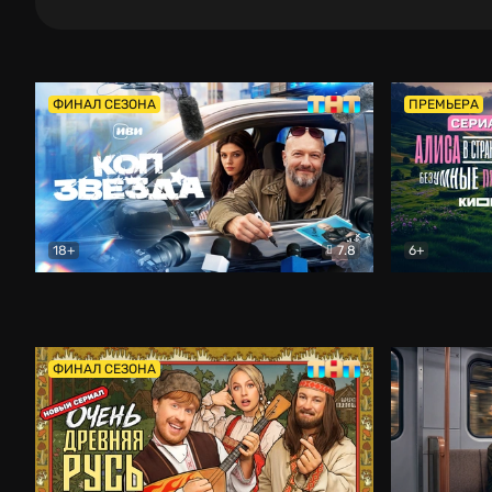
ФИНАЛ СЕЗОНА
ПРЕМЬЕРА
18+
7.8
6+
Коп-звезда
Комедия
Алиса в Ст
ФИНАЛ СЕЗОНА