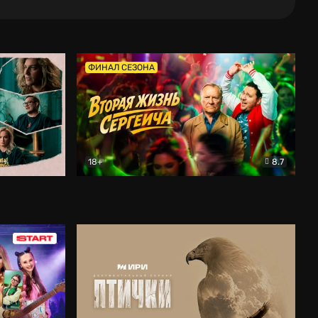
ФИНАЛ СЕЗОНА
18+
8.7
тальный
Вторая жизнь Сергеича
Комедия