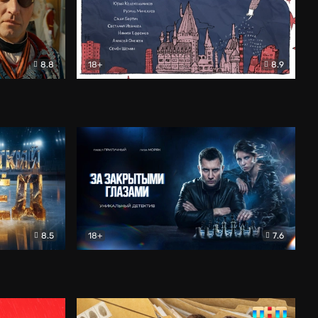
8.8
18+
8.9
ама
В «Хогвартс» я не попал
Документальный
8.5
18+
7.6
ьный
За закрытыми глазами
Детектив