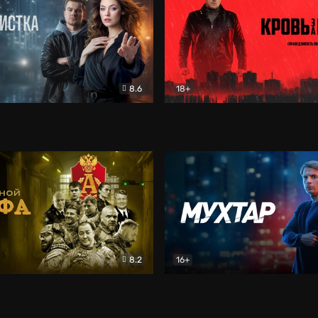
8.6
18+
ка
Детектив
Кровь за кровь (2026)
Бое
8.2
16+
«Альфа»
Боевик
Мухтар. Он вернулся
Дет