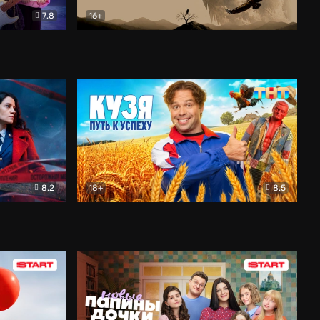
7.8
16+
ия
Птички
Документальный
8.2
18+
8.5
Детектив
Кузя. Путь к успеху
Комедия