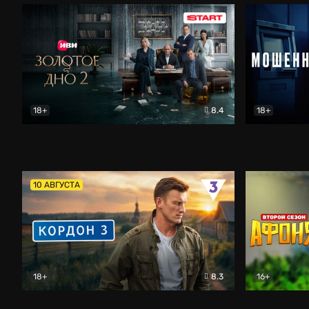
18+
8.4
18+
Золотое дно
Драма
Мошенник
10 АВГУСТА
18+
8.3
16+