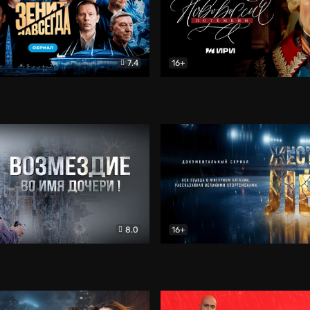
7.4
16+
егда. Сериал
Документальный
Новороссия. Потёмкин
Др
8.0
16+
Боевик
Жёсткий лёд
Документал