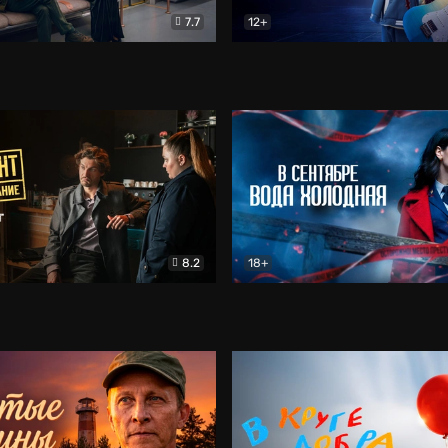
7.7
12+
Соло
Документальный
Двойная жизнь Ми
Комед
8.2
18+
на расследование. Тайный враг
Детектив
В сентябре вода холодная
Детектив