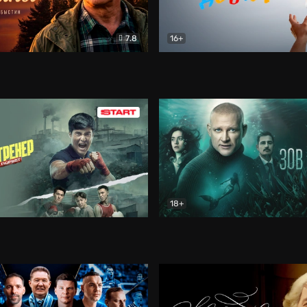
7.8
16+
стины
Драма
В круге добра
Документа
18+
ренер
Драма
Зов русалки
Детектив