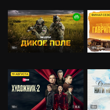
Кордон
Боевик
Афоня (202
ФИНАЛ СЕЗ
18+
18+
Дикое поле
Документальный
Инспектор 
19 АВГУСТА
18+
8.6
18+