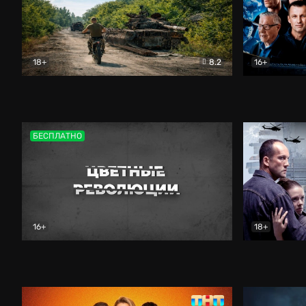
18+
8.2
16+
Дороги небесные
Документальный
Зенит навс
БЕСПЛАТНО
16+
18+
Цветные революции
Документальный
Возмездие