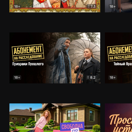
18+
7.3
18+
Очень древняя Русь
Комедия
Поколение 
18+
8.2
18+
Абонемент на расследование. Призраки прошлого
Абонемент 