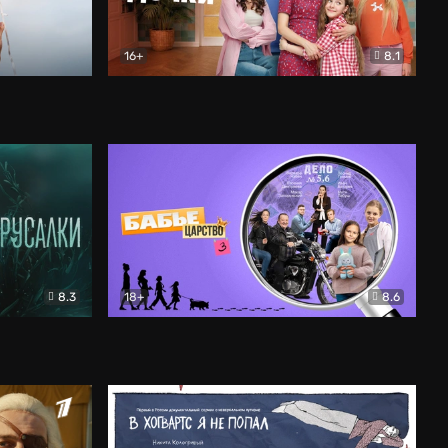
16+
8.1
льный
Папины дочки. Новые
Комедия
8.3
18+
8.6
Бабье царство
Детектив