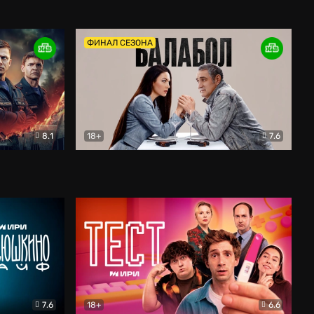
Дети перемен
Драма
ФИНАЛ СЕЗОНА
8.1
18+
7.6
тив
Балабол
Детектив
7.6
18+
6.6