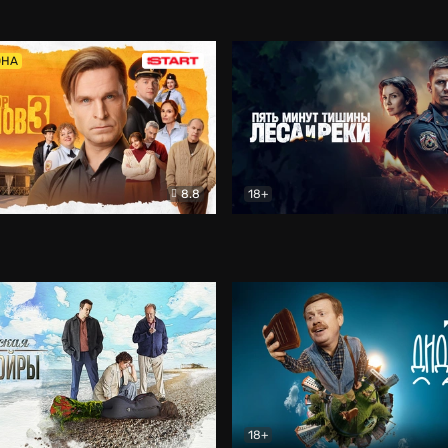
5)
Комедия
Олдскул
Комедия
ОНА
8.8
18+
Гаврилов
Комедия
Пять минут тишины
Детек
18+