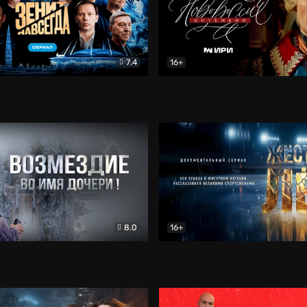
7.4
16+
егда. Сериал
Документальный
Новороссия. Потёмкин
Др
8.0
16+
Боевик
Жёсткий лёд
Документал