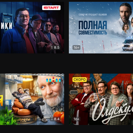
8.5
16+
и
Детектив
Полная совместимость
Др
СКОРО
8.4
16+