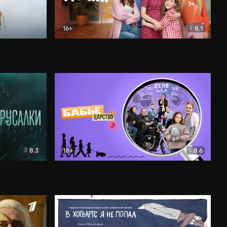
16+
8.1
льный
Папины дочки. Новые
Комедия
8.3
18+
8.6
Бабье царство
Детектив