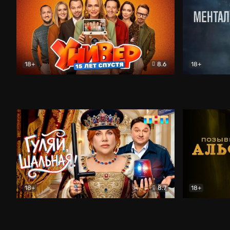
18+
8.6
18+
Универ. 15 лет спустя
Комедия
Менталист
18+
8.7
18+
Гуляй, шальная!
Комедия
Позывной 