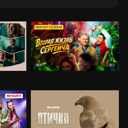
ФИНАЛ СЕЗОНА
18+
8.7
тальный
Вторая жизнь Сергеича
Комедия