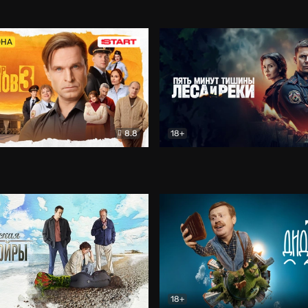
5)
Комедия
Олдскул
Комедия
ОНА
8.8
18+
Гаврилов
Комедия
Пять минут тишины
Детек
18+