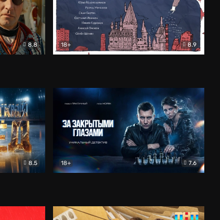
8.8
18+
8.9
ама
В «Хогвартс» я не попал
Документальный
8.5
18+
7.6
ьный
За закрытыми глазами
Детектив