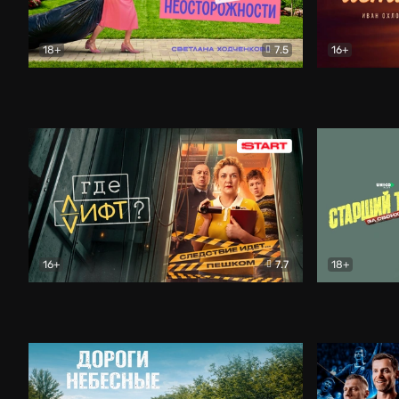
18+
7.5
16+
Свободна по неосторожности
Комедия
Простые и
16+
7.7
18+
Где лифт?
Комедия
Старший т