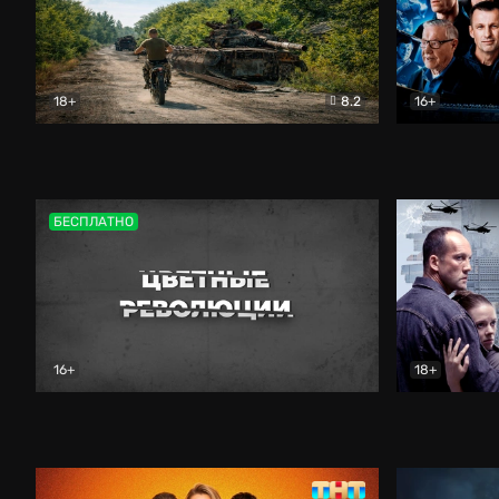
18+
8.2
16+
Дороги небесные
Документальный
Зенит навс
БЕСПЛАТНО
16+
18+
Цветные революции
Документальный
Возмездие