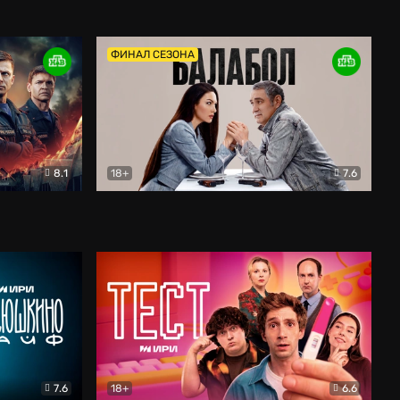
Дети перемен
Драма
ФИНАЛ СЕЗОНА
8.1
18+
7.6
тив
Балабол
Детектив
7.6
18+
6.6