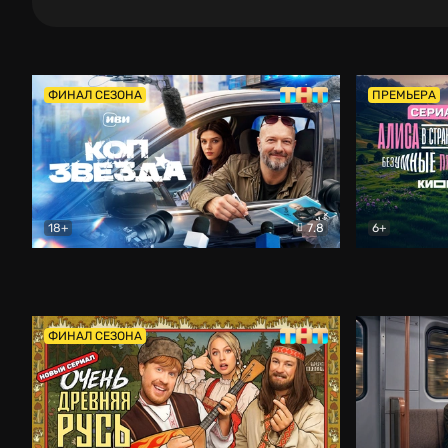
ФИНАЛ СЕЗОНА
ПРЕМЬЕРА
18+
7.8
6+
Коп-звезда
Комедия
Алиса в Ст
ФИНАЛ СЕЗОНА