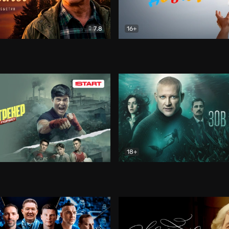
7.8
16+
стины
Драма
В круге добра
Документа
18+
ренер
Драма
Зов русалки
Детектив