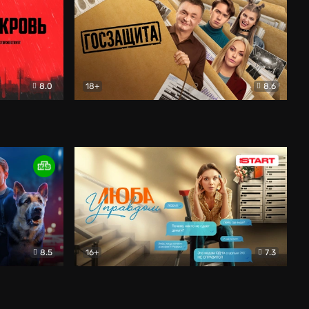
8.0
18+
8.6
вик
Госзащита
Комедия
8.5
16+
7.3
ектив
Люба Управдом
Комедия