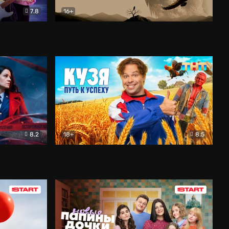
7.8
16+
ия
Птички
Документальный
8.2
18+
8.5
Детектив
Кузя. Путь к успеху
Комедия