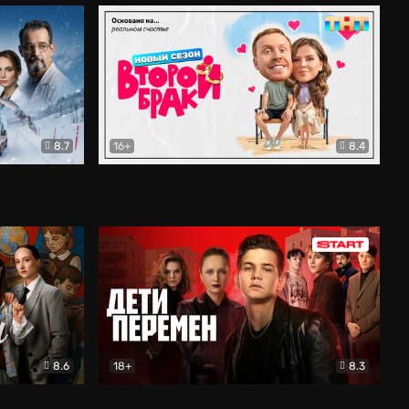
8.7
16+
8.4
ама
Второй брак
Комедия
8.6
18+
8.3