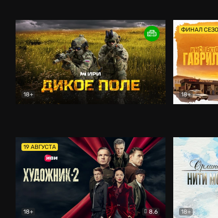
Кордон
Боевик
Афоня (202
ФИНАЛ СЕЗ
18+
18+
Дикое поле
Документальный
Инспектор 
19 АВГУСТА
18+
8.6
18+