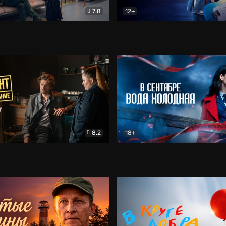
7.8
12+
Соло
Документальный
Двойная жизнь Ми
Комед
8.2
18+
на расследование. Тайный враг
Детектив
В сентябре вода холодная
Детектив