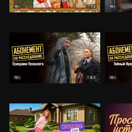
18+
7.3
18+
Очень древняя Русь
Комедия
Поколение 
18+
8.2
18+
Абонемент на расследование. Призраки прошлого
Абонемент 