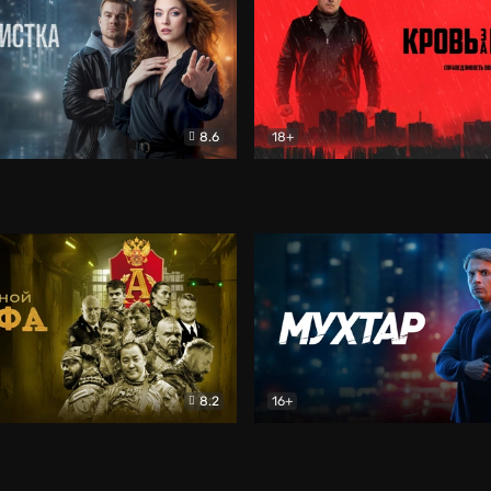
8.6
18+
ка
Детектив
Кровь за кровь (2026)
Бое
8.2
16+
«Альфа»
Боевик
Мухтар. Он вернулся
Дет