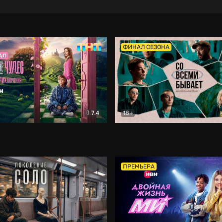
ФИНАЛ СЕЗОНА
7.4
18+
ране Чудес. Безумные приключения
Со всеми бывает
Фэнтези
Докумен
ПРЕМЬЕРА