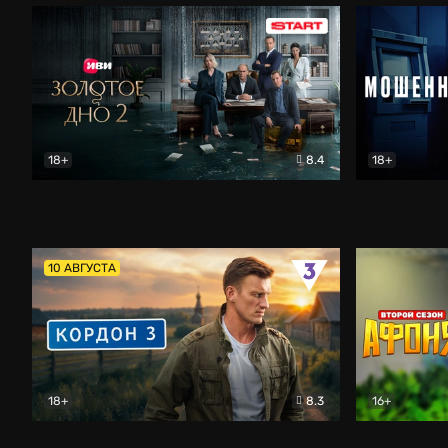
18+
8.4
18+
Золотое дно
Драма
Мошенник
10 АВГУСТА
18+
8.3
16+