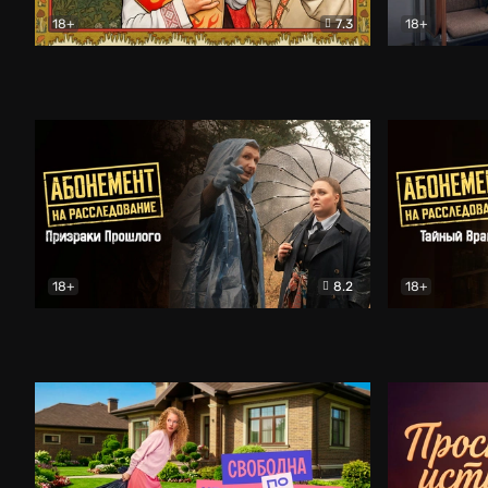
18+
7.3
18+
Очень древняя Русь
Комедия
Поколение 
18+
8.2
18+
Абонемент на расследование. Призраки прошлого
Абонемент 