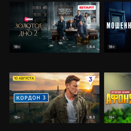
18+
8.4
18+
Золотое дно
Драма
Мошенник
10 АВГУСТА
18+
8.3
16+