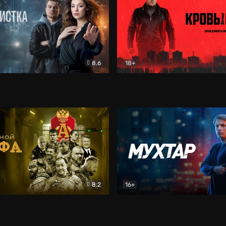
8.6
18+
ка
Детектив
Кровь за кровь (2026)
Бое
8.2
16+
«Альфа»
Боевик
Мухтар. Он вернулся
Дет