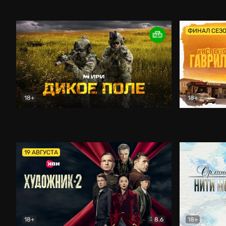
Кордон
Боевик
Афоня (202
ФИНАЛ СЕЗ
18+
18+
Дикое поле
Документальный
Инспектор 
19 АВГУСТА
18+
8.6
18+