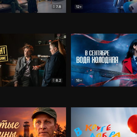
7.8
12+
Соло
Документальный
Двойная жизнь Ми
Комед
8.2
18+
на расследование. Тайный враг
Детектив
В сентябре вода холодная
Детектив