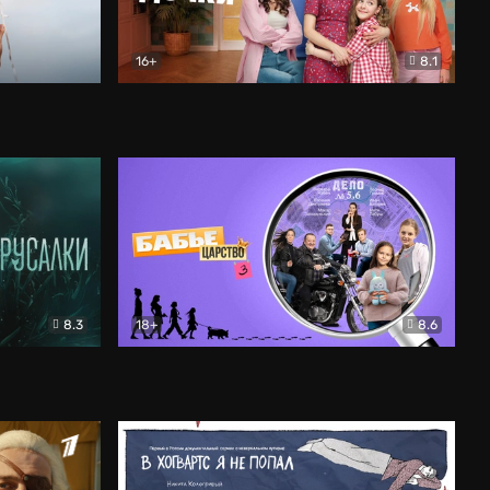
16+
8.1
льный
Папины дочки. Новые
Комедия
8.3
18+
8.6
Бабье царство
Детектив