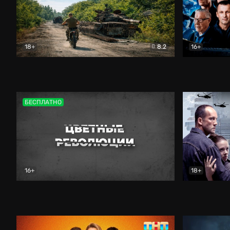
18+
8.2
16+
Дороги небесные
Документальный
Зенит навс
БЕСПЛАТНО
16+
18+
Цветные революции
Документальный
Возмездие