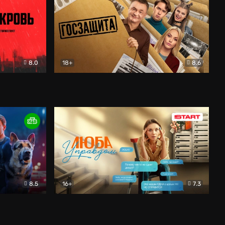
8.0
18+
8.6
вик
Госзащита
Комедия
8.5
16+
7.3
ектив
Люба Управдом
Комедия