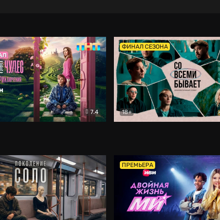
ФИНАЛ СЕЗОНА
7.4
18+
ране Чудес. Безумные приключения
Со всеми бывает
Фэнтези
Докумен
ПРЕМЬЕРА