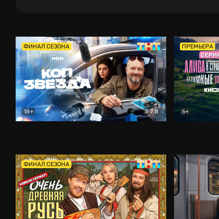
ФИНАЛ СЕЗОНА
ПРЕМЬЕРА
18+
7.8
6+
Коп-звезда
Комедия
Алиса в Ст
ФИНАЛ СЕЗОНА