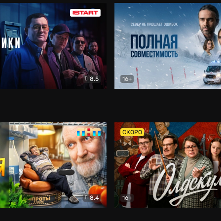
8.5
16+
и
Детектив
Полная совместимость
Др
СКОРО
8.4
16+