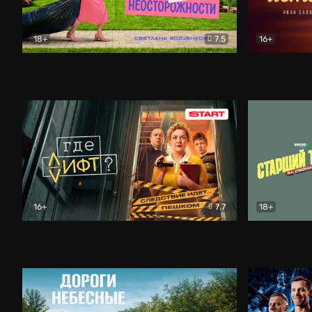
18+
7.5
16+
Свободна по неосторожности
Комедия
Простые и
16+
7.7
18+
Где лифт?
Комедия
Старший т