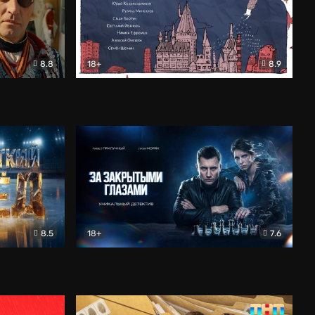
8.8
18+
8.9
ама
В «Хогвартс» я не попал
Документальный
8.5
18+
7.6
ьный
За закрытыми глазами
Детектив