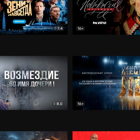
7.4
16+
егда. Сериал
Документальный
Новороссия. Потёмкин
Др
8.0
16+
Боевик
Жёсткий лёд
Документал