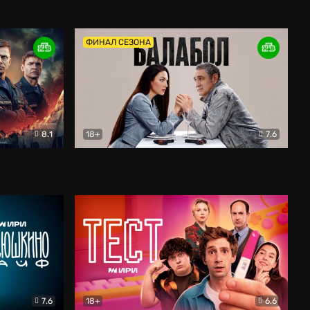
Дети перемен
Драма
ФИНАЛ СЕЗОНА
8.1
18+
7.6
тив
Балабол
Детектив
7.6
18+
6.6