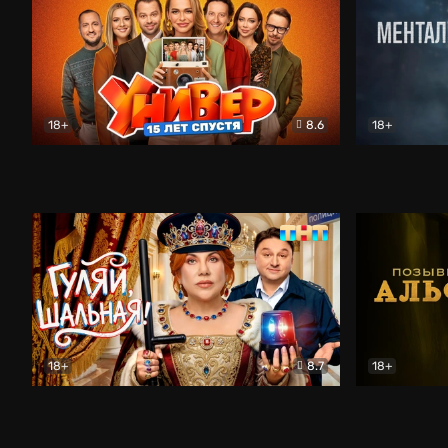
18+
8.6
18+
Универ. 15 лет спустя
Комедия
Менталист
18+
8.7
18+
Гуляй, шальная!
Комедия
Позывной 