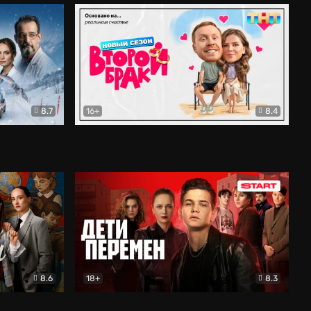
8.7
16+
8.4
ама
Второй брак
Комедия
8.6
18+
8.3