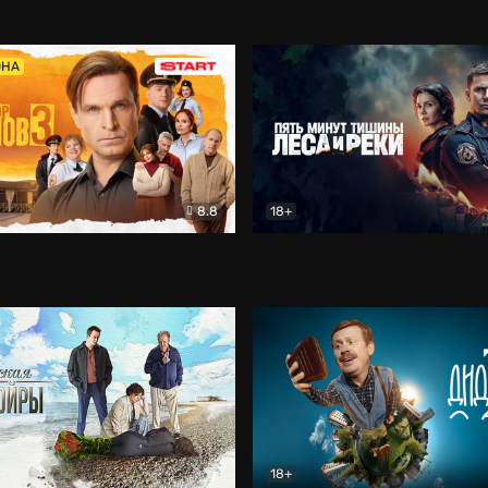
5)
Комедия
Олдскул
Комедия
ОНА
8.8
18+
Гаврилов
Комедия
Пять минут тишины
Детек
18+