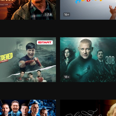
7.8
16+
стины
Драма
В круге добра
Документа
18+
ренер
Драма
Зов русалки
Детектив