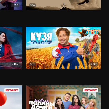
7.8
16+
ия
Птички
Документальный
8.2
18+
8.5
Детектив
Кузя. Путь к успеху
Комедия