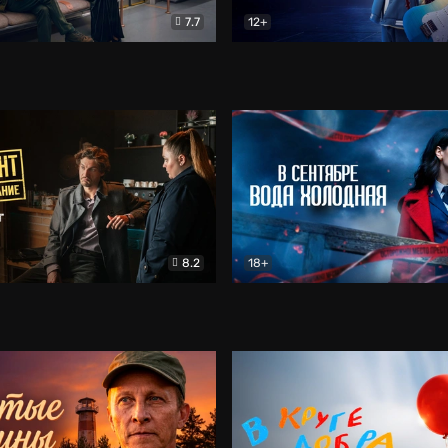
7.7
12+
Соло
Документальный
Двойная жизнь Ми
Комед
8.2
18+
на расследование. Тайный враг
Детектив
В сентябре вода холодная
Детектив