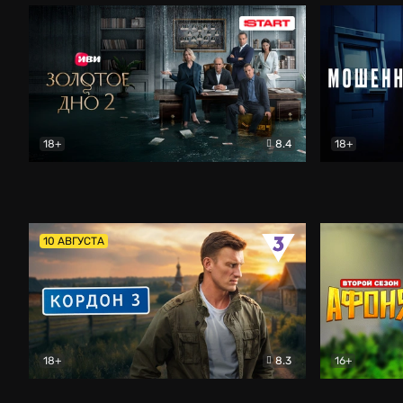
18+
8.4
18+
Золотое дно
Драма
Мошенник
10 АВГУСТА
18+
8.3
16+