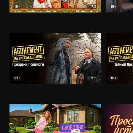
18+
7.3
18+
Очень древняя Русь
Комедия
Поколение 
18+
8.2
18+
Абонемент на расследование. Призраки прошлого
Абонемент 