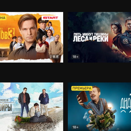
5)
Комедия
Олдскул
Комедия
ОНА
8.8
18+
Гаврилов
Комедия
Пять минут тишины
Детек
ПРЕМЬЕРА
18+