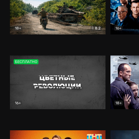
18+
8.2
16+
Дороги небесные
Документальный
Зенит навс
БЕСПЛАТНО
16+
18+
Цветные революции
Документальный
Возмездие