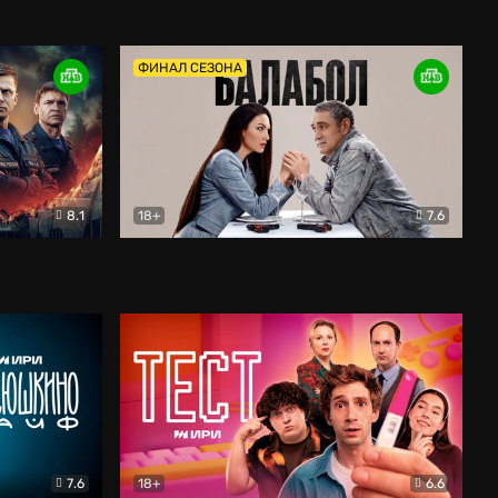
Дети перемен
Драма
ФИНАЛ СЕЗОНА
8.1
18+
7.6
тив
Балабол
Детектив
7.6
18+
6.6