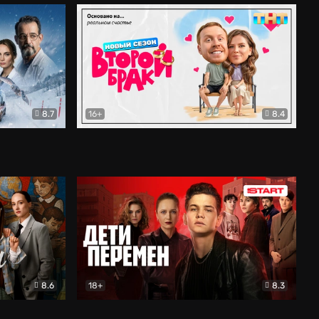
8.7
16+
8.4
ама
Второй брак
Комедия
8.6
18+
8.3