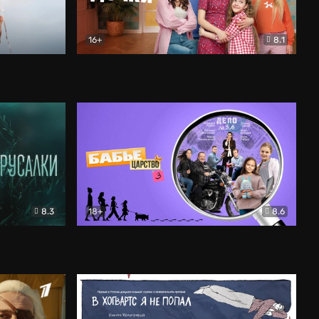
16+
8.1
льный
Папины дочки. Новые
Комедия
8.3
18+
8.6
Бабье царство
Детектив