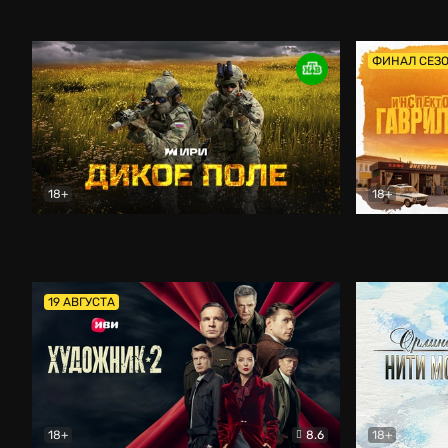
Кордон
Боевик
Афоня (202
ФИНАЛ СЕЗ
18+
18+
Дикое поле
Документальный
Инспектор 
19 АВГУСТА
18+
8.6
18+