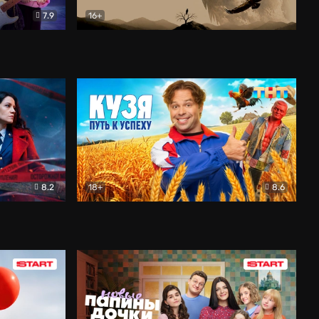
7.9
16+
ия
Птички
Документальный
8.2
18+
8.6
Детектив
Кузя. Путь к успеху
Комедия