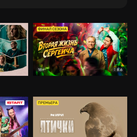
ФИНАЛ СЕЗОНА
18+
8.6
тальный
Вторая жизнь Сергеича
Комедия
ПРЕМЬЕРА