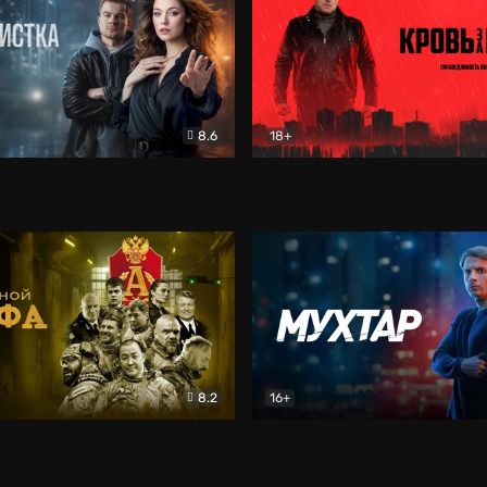
8.6
18+
ка
Детектив
Кровь за кровь (2026)
Бое
8.2
16+
«Альфа»
Боевик
Мухтар. Он вернулся
Дет