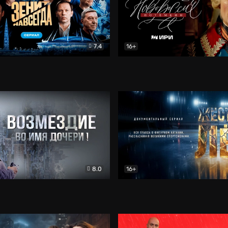
7.4
16+
егда. Сериал
Документальный
Новороссия. Потёмкин
Др
8.0
16+
Боевик
Жёсткий лёд
Документал