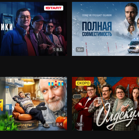
8.5
16+
и
Детектив
Полная совместимость
Др
СКОРО
8.4
16+