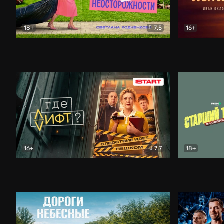
18+
7.5
16+
Свободна по неосторожности
Комедия
Простые и
16+
7.7
18+
Где лифт?
Комедия
Старший т