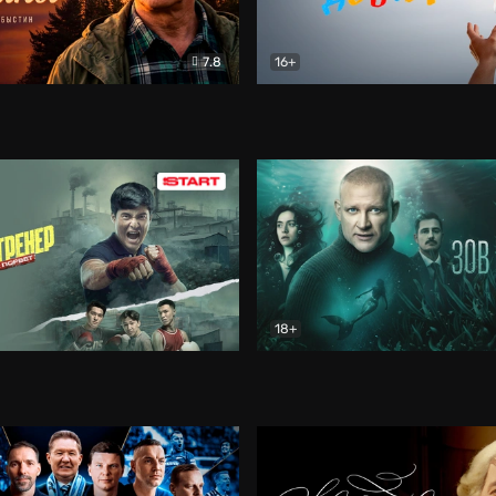
7.8
16+
стины
Драма
В круге добра
Документа
18+
ренер
Драма
Зов русалки
Детектив