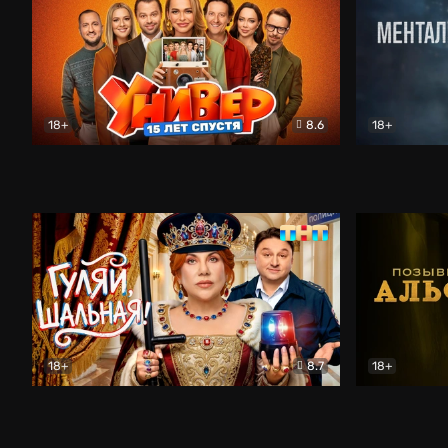
18+
8.6
18+
Универ. 15 лет спустя
Комедия
Менталист
18+
8.7
18+
Гуляй, шальная!
Комедия
Позывной 