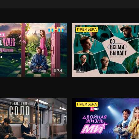
ПРЕМЬЕРА
7.4
18+
ране Чудес. Безумные приключения
Со всеми бывает
Фэнтези
Докумен
ПРЕМЬЕРА