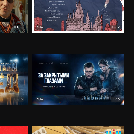
8.8
18+
8.9
ама
В «Хогвартс» я не попал
Документальный
8.5
18+
7.6
ьный
За закрытыми глазами
Детектив