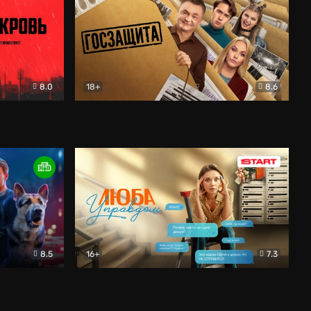
8.0
18+
8.6
вик
Госзащита
Комедия
8.5
16+
7.3
ектив
Люба Управдом
Комедия