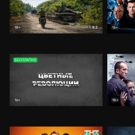
18+
8.2
16+
Дороги небесные
Документальный
Зенит навс
БЕСПЛАТНО
16+
18+
Цветные революции
Документальный
Возмездие