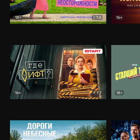
18+
7.5
16+
Свободна по неосторожности
Комедия
Простые и
16+
7.7
18+
Где лифт?
Комедия
Старший т