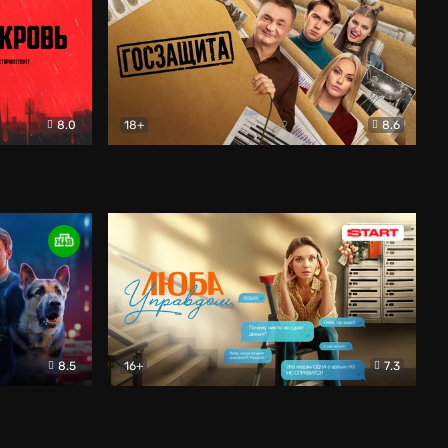
8.0
18+
8.6
вик
Госзащита
Комедия
8.5
16+
7.3
ектив
Люба Управдом
Комедия