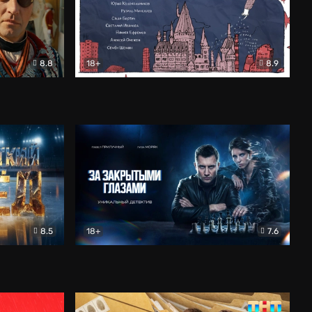
8.8
18+
8.9
ама
В «Хогвартс» я не попал
Документальный
8.5
18+
7.6
ьный
За закрытыми глазами
Детектив