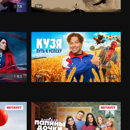
7.8
16+
ия
Птички
Документальный
8.2
18+
8.5
Детектив
Кузя. Путь к успеху
Комедия