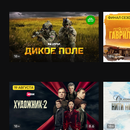
Кордон
Боевик
Афоня (202
ФИНАЛ СЕЗ
18+
18+
Дикое поле
Документальный
Инспектор 
19 АВГУСТА
18+
8.6
18+