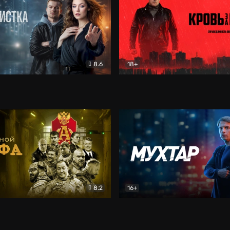
8.6
18+
ка
Детектив
Кровь за кровь (2026)
Бое
8.2
16+
«Альфа»
Боевик
Мухтар. Он вернулся
Дет