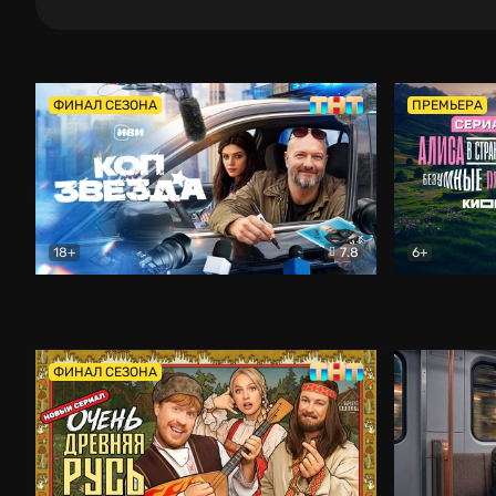
ФИНАЛ СЕЗОНА
ПРЕМЬЕРА
18+
7.8
6+
Коп-звезда
Комедия
Алиса в Ст
ФИНАЛ СЕЗОНА