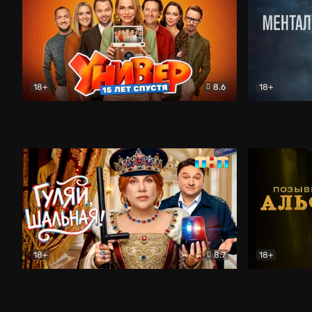
18+
8.6
18+
Универ. 15 лет спустя
Комедия
Менталист
18+
8.7
18+
Гуляй, шальная!
Комедия
Позывной 