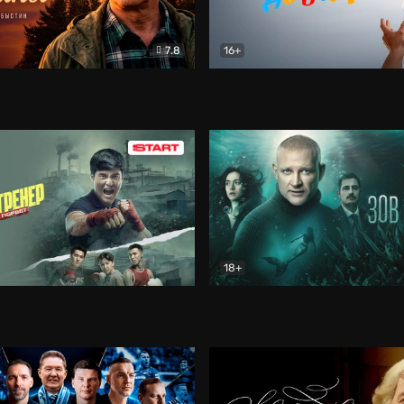
7.8
16+
стины
Драма
В круге добра
Документа
18+
ренер
Драма
Зов русалки
Детектив