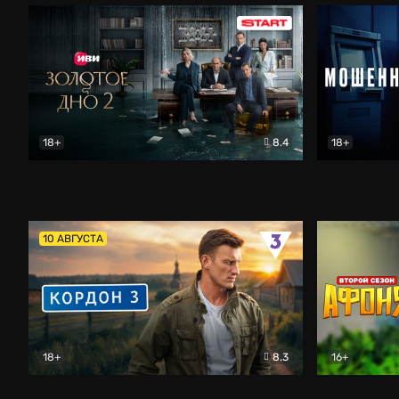
18+
8.4
18+
Золотое дно
Драма
Мошенник
10 АВГУСТА
18+
8.3
16+