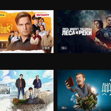
5)
Комедия
Олдскул
Комедия
ОНА
8.8
18+
Гаврилов
Комедия
Пять минут тишины
Детек
18+