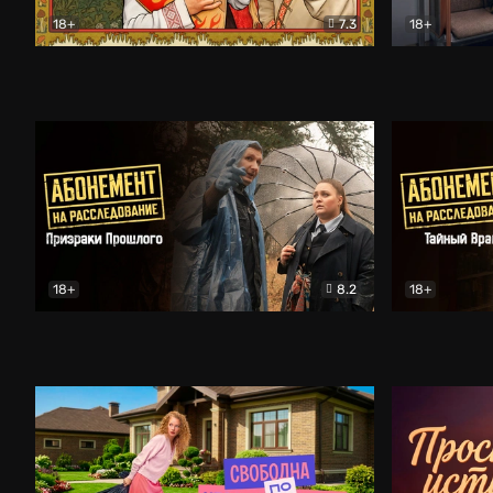
18+
7.3
18+
Очень древняя Русь
Комедия
Поколение 
18+
8.2
18+
Абонемент на расследование. Призраки прошлого
Абонемент 