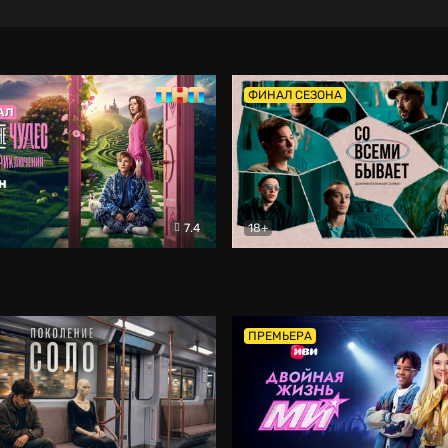
ФИНАЛ СЕЗОНА
7.4
18+
ране Чудес. Безумные приключения
Со всеми бывает
Фэнтези
Докумен
ПРЕМЬЕРА