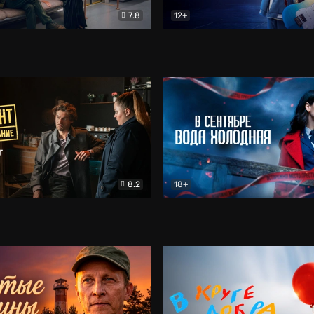
7.8
12+
Соло
Документальный
Двойная жизнь Ми
Комед
8.2
18+
на расследование. Тайный враг
Детектив
В сентябре вода холодная
Детектив