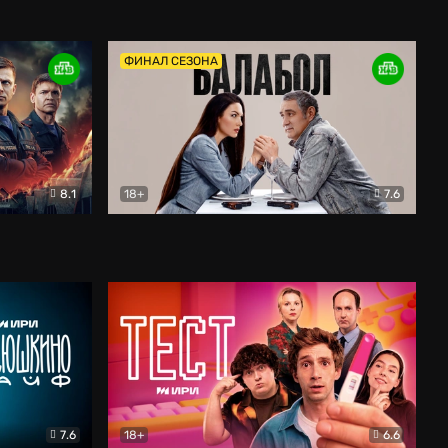
Дети перемен
Драма
ФИНАЛ СЕЗОНА
8.1
18+
7.6
тив
Балабол
Детектив
7.6
18+
6.6