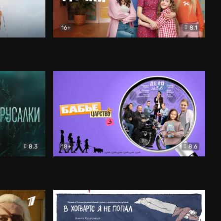
16+
8.1
льный
Папины дочки. Новые
Комедия
8.3
18+
8.6
Бабье царство
Детектив