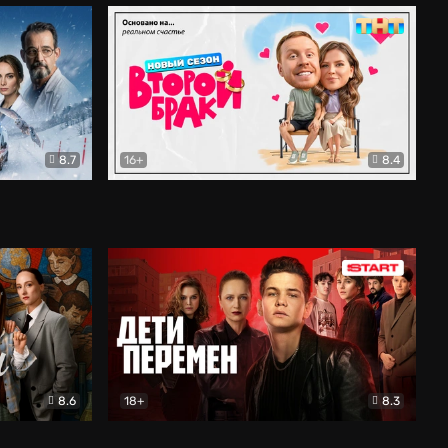
8.7
16+
8.4
ама
Второй брак
Комедия
8.6
18+
8.3