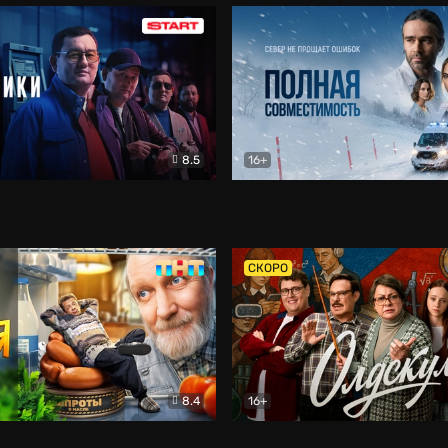
8.5
16+
и
Детектив
Полная совместимость
Др
СКОРО
8.4
16+