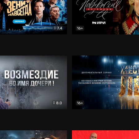
7.4
16+
егда. Сериал
Документальный
Новороссия. Потёмкин
Др
8.0
16+
Боевик
Жёсткий лёд
Документал