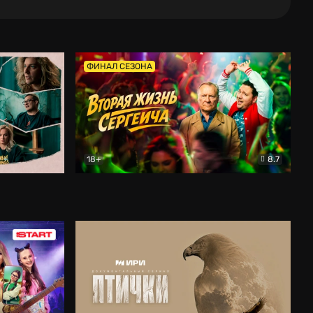
ФИНАЛ СЕЗОНА
18+
8.7
тальный
Вторая жизнь Сергеича
Комедия