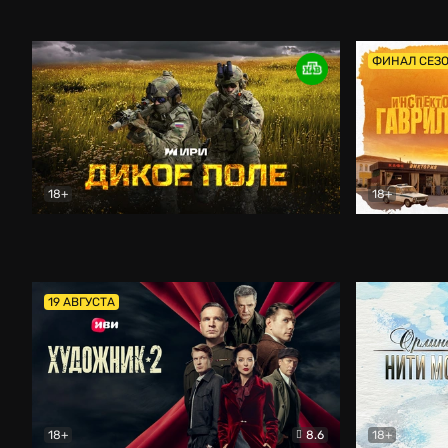
Кордон
Боевик
Афоня (202
ФИНАЛ СЕЗ
18+
18+
Дикое поле
Документальный
Инспектор 
19 АВГУСТА
18+
8.6
18+