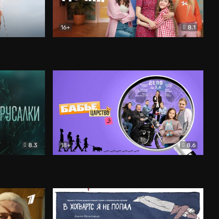
16+
8.1
льный
Папины дочки. Новые
Комедия
8.3
18+
8.6
Бабье царство
Детектив