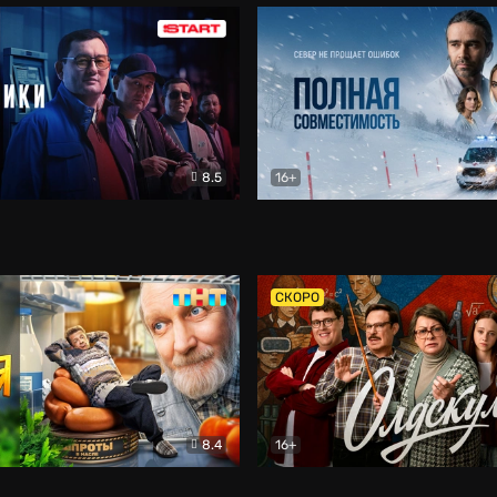
8.5
16+
и
Детектив
Полная совместимость
Др
СКОРО
8.4
16+