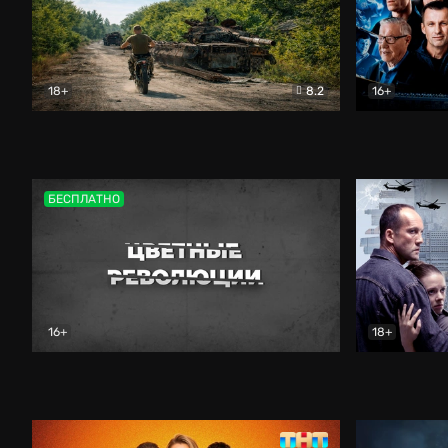
18+
8.2
16+
Дороги небесные
Документальный
Зенит навс
БЕСПЛАТНО
16+
18+
Цветные революции
Документальный
Возмездие