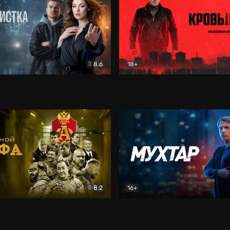
8.6
18+
ка
Детектив
Кровь за кровь (2026)
Бое
8.2
16+
«Альфа»
Боевик
Мухтар. Он вернулся
Дет