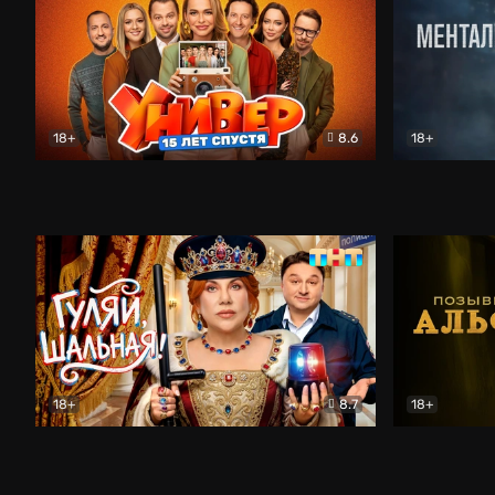
18+
8.6
18+
Универ. 15 лет спустя
Комедия
Менталист
18+
8.7
18+
Гуляй, шальная!
Комедия
Позывной 