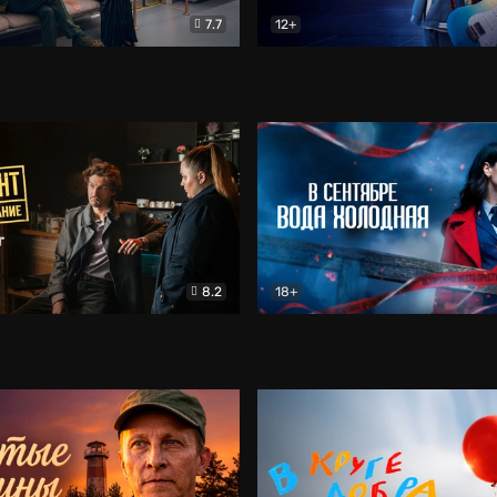
7.7
12+
Соло
Документальный
Двойная жизнь Ми
Комед
8.2
18+
на расследование. Тайный враг
Детектив
В сентябре вода холодная
Детектив