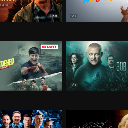
7.8
16+
стины
Драма
В круге добра
Документа
18+
ренер
Драма
Зов русалки
Детектив