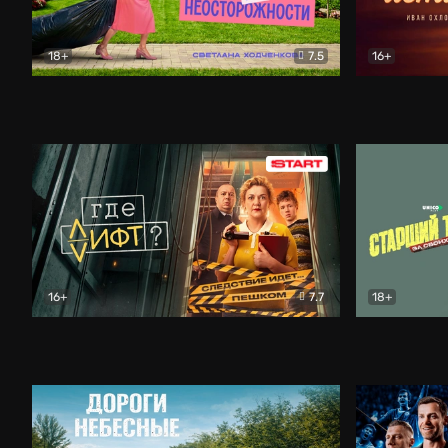
18+
7.5
16+
Свободна по неосторожности
Комедия
Простые и
16+
7.7
18+
Где лифт?
Комедия
Старший т