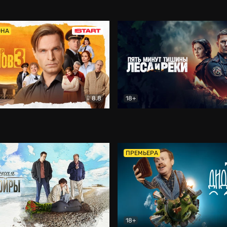
5)
Комедия
Олдскул
Комедия
ОНА
8.8
18+
Гаврилов
Комедия
Пять минут тишины
Детек
ПРЕМЬЕРА
18+