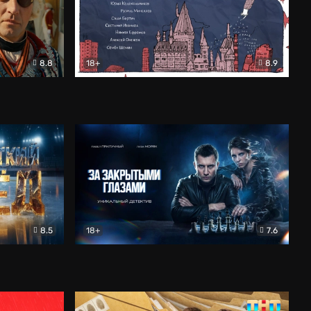
8.8
18+
8.9
ама
В «Хогвартс» я не попал
Документальный
8.5
18+
7.6
ьный
За закрытыми глазами
Детектив