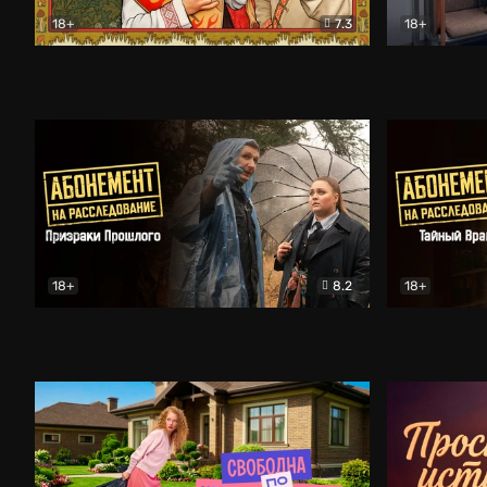
18+
7.3
18+
Очень древняя Русь
Комедия
Поколение 
18+
8.2
18+
Абонемент на расследование. Призраки прошлого
Абонемент 