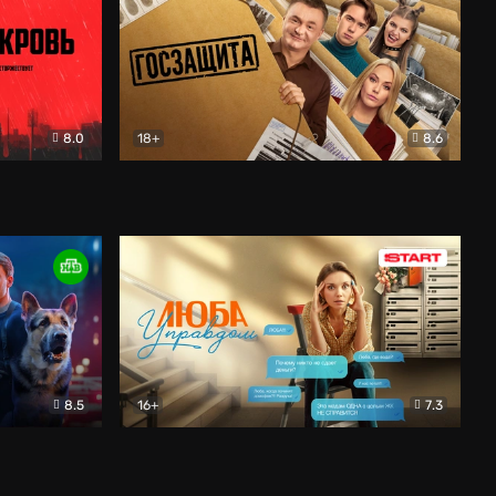
8.0
18+
8.6
вик
Госзащита
Комедия
8.5
16+
7.3
ектив
Люба Управдом
Комедия