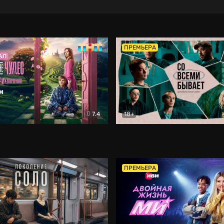
ПРЕМЬЕРА
7.4
18+
ране Чудес. Безумные приключения
Со всеми бывает
Фэнтези
Докумен
ПРЕМЬЕРА