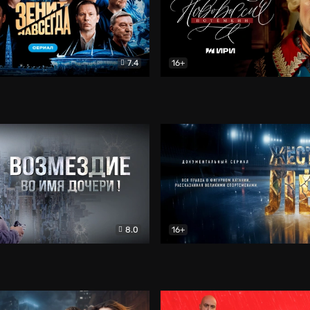
7.4
16+
егда. Сериал
Документальный
Новороссия. Потёмкин
Др
8.0
16+
Боевик
Жёсткий лёд
Документал