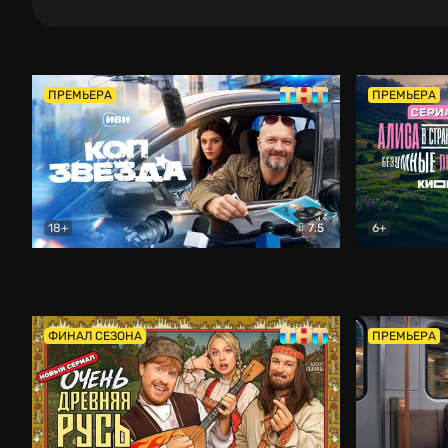
ПРЕМЬЕРА
ПРЕМЬЕРА
18+
7.5
6+
Коп-звезда
Комедия
Алиса в Ст
ФИНАЛ СЕЗОНА
ПРЕМЬЕРА