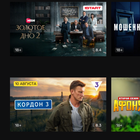
18+
8.4
18+
Золотое дно
Драма
Мошенник
10 АВГУСТА
18+
8.3
16+