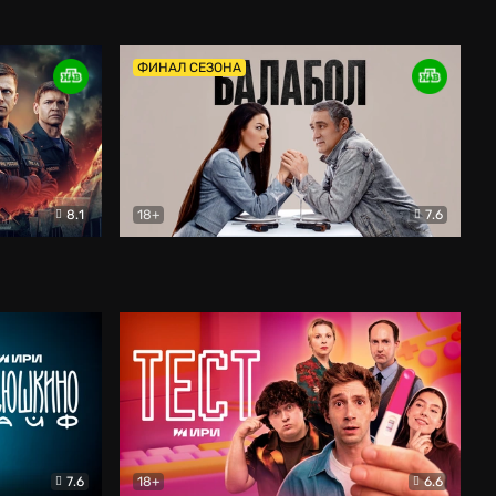
Дети перемен
Драма
ФИНАЛ СЕЗОНА
8.1
18+
7.6
тив
Балабол
Детектив
7.6
18+
6.6