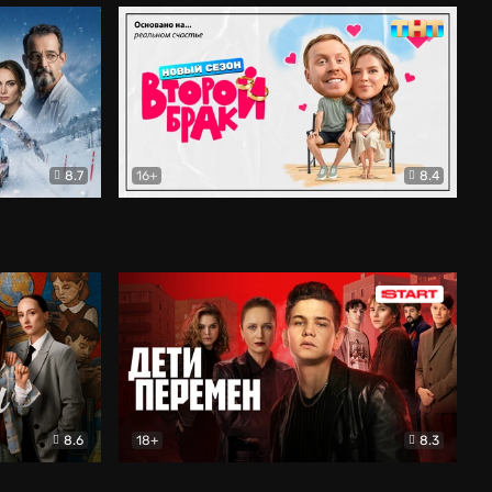
8.7
16+
8.4
ама
Второй брак
Комедия
8.6
18+
8.3