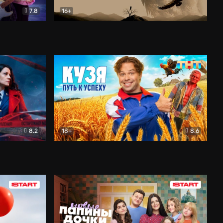
7.8
16+
ия
Птички
Документальный
8.2
18+
8.6
Детектив
Кузя. Путь к успеху
Комедия