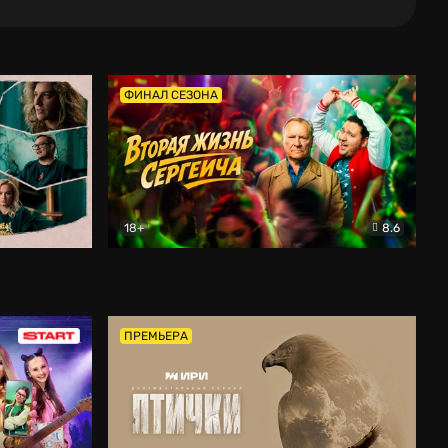
ФИНАЛ СЕЗОНА
18+
8.6
тальный
Вторая жизнь Сергеича
Комедия
ПРЕМЬЕРА