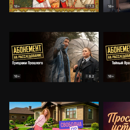
18+
7.3
18+
Очень древняя Русь
Комедия
Поколение 
18+
8.2
18+
Абонемент на расследование. Призраки прошлого
Абонемент 