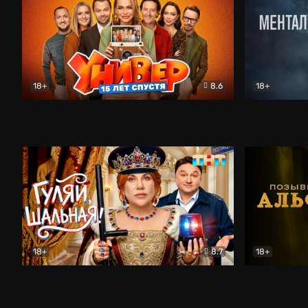
18+
8.6
18+
Универ. 15 лет спустя
Комедия
Менталист
18+
8.7
18+
Гуляй, шальная!
Комедия
Позывной 