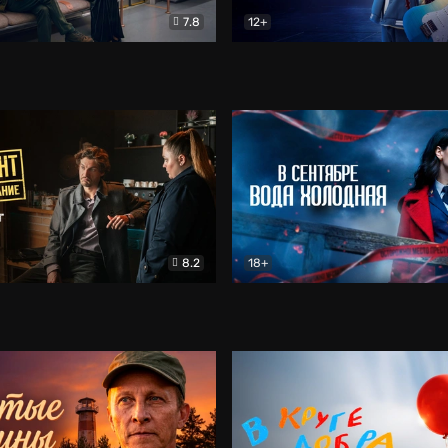
7.8
12+
Соло
Документальный
Двойная жизнь Ми
Комед
8.2
18+
на расследование. Тайный враг
Детектив
В сентябре вода холодная
Детектив