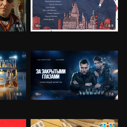
8.8
18+
8.9
ама
В «Хогвартс» я не попал
Документальный
8.5
18+
7.6
ьный
За закрытыми глазами
Детектив