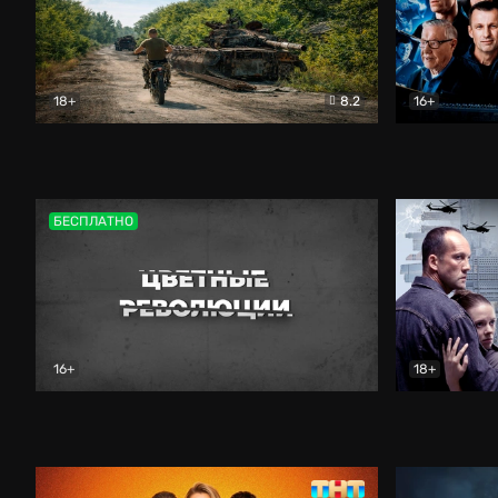
18+
8.2
16+
Дороги небесные
Документальный
Зенит навс
БЕСПЛАТНО
16+
18+
Цветные революции
Документальный
Возмездие