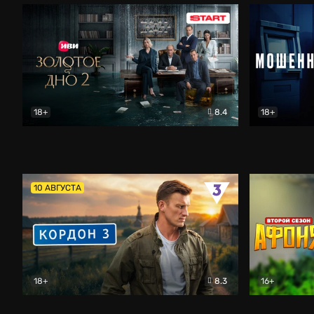
18+
8.4
18+
Золотое дно
Драма
Мошенник
10 АВГУСТА
18+
8.3
16+