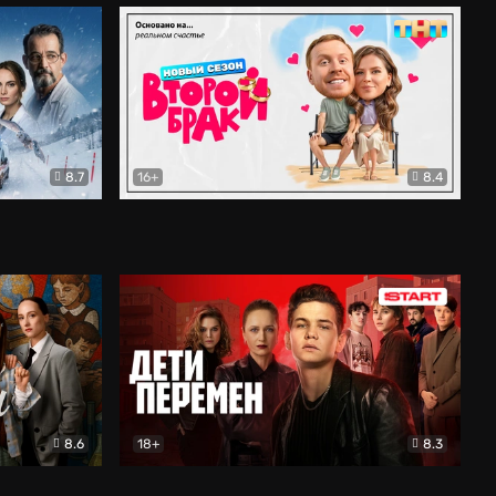
8.7
16+
8.4
ама
Второй брак
Комедия
8.6
18+
8.3