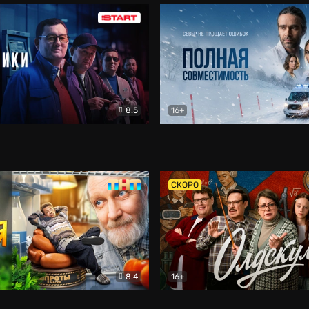
8.5
16+
и
Детектив
Полная совместимость
Др
СКОРО
8.4
16+