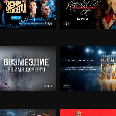
7.4
16+
егда. Сериал
Документальный
Новороссия. Потёмкин
Др
8.0
16+
Боевик
Жёсткий лёд
Документал