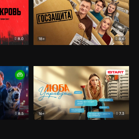
8.0
18+
8.6
вик
Госзащита
Комедия
8.5
16+
7.3
ектив
Люба Управдом
Комедия