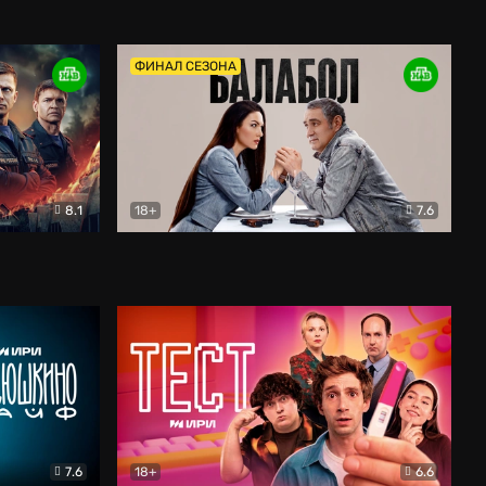
Дети перемен
Драма
ФИНАЛ СЕЗОНА
8.1
18+
7.6
тив
Балабол
Детектив
7.6
18+
6.6