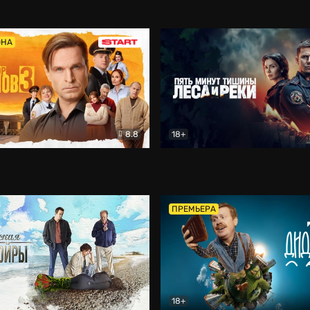
5)
Комедия
Олдскул
Комедия
ОНА
8.8
18+
Гаврилов
Комедия
Пять минут тишины
Детек
ПРЕМЬЕРА
18+