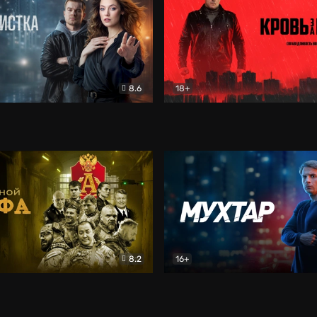
8.6
18+
ка
Детектив
Кровь за кровь (2026)
Бое
8.2
16+
«Альфа»
Боевик
Мухтар. Он вернулся
Дет