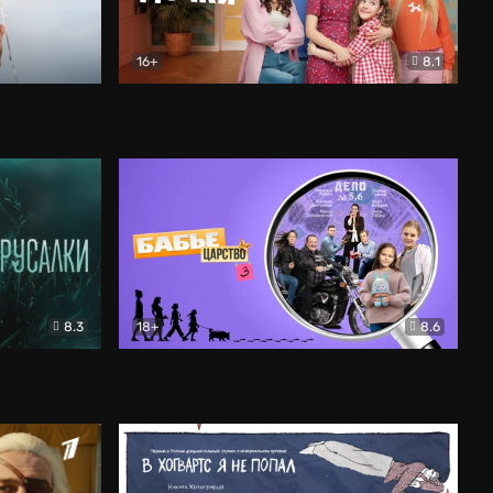
16+
8.1
льный
Папины дочки. Новые
Комедия
8.3
18+
8.6
Бабье царство
Детектив