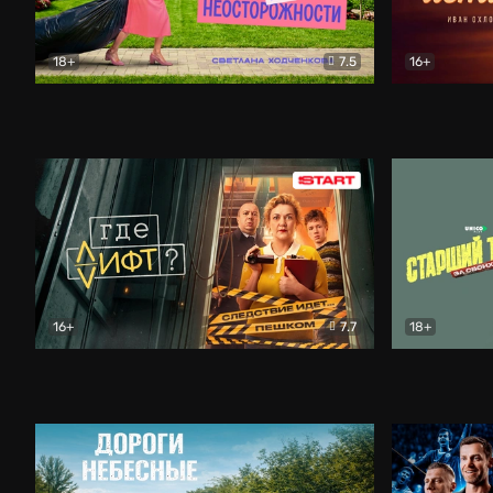
18+
7.5
16+
Свободна по неосторожности
Комедия
Простые и
16+
7.7
18+
Где лифт?
Комедия
Старший т