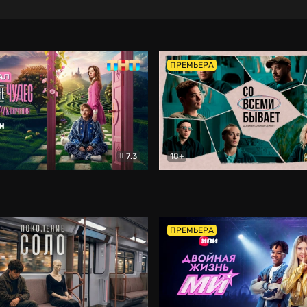
ПРЕМЬЕРА
7.3
18+
ране Чудес. Безумные приключения
Со всеми бывает
Фэнтези
Докумен
ПРЕМЬЕРА