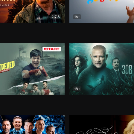
7.8
16+
стины
Драма
В круге добра
Документа
18+
ренер
Драма
Зов русалки
Детектив