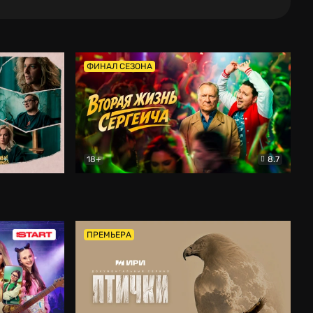
ФИНАЛ СЕЗОНА
18+
8.7
тальный
Вторая жизнь Сергеича
Комедия
ПРЕМЬЕРА