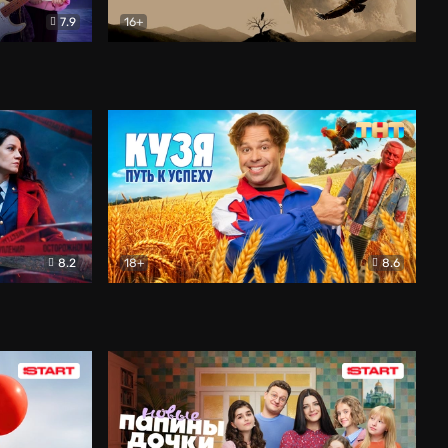
7.9
16+
ия
Птички
Документальный
8.2
18+
8.6
Детектив
Кузя. Путь к успеху
Комедия