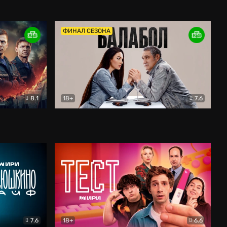
Дети перемен
Драма
ФИНАЛ СЕЗОНА
8.1
18+
7.6
тив
Балабол
Детектив
7.6
18+
6.6