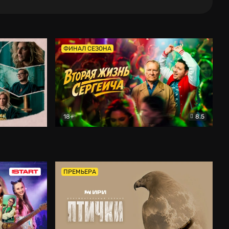
ФИНАЛ СЕЗОНА
18+
8.5
тальный
Вторая жизнь Сергеича
Комедия
ПРЕМЬЕРА