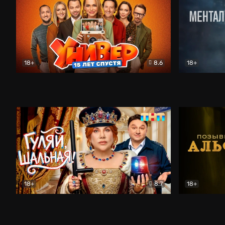
18+
8.6
18+
Универ. 15 лет спустя
Комедия
Менталист
18+
8.7
18+
Гуляй, шальная!
Комедия
Позывной 