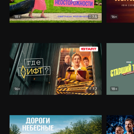
18+
7.5
16+
Свободна по неосторожности
Комедия
Простые и
16+
7.7
18+
Где лифт?
Комедия
Старший т