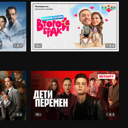
8.7
16+
8.4
ама
Второй брак
Комедия
8.6
18+
8.3