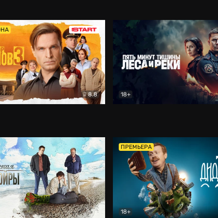
5)
Комедия
Олдскул
Комедия
ОНА
8.8
18+
Гаврилов
Комедия
Пять минут тишины
Детек
ПРЕМЬЕРА
18+