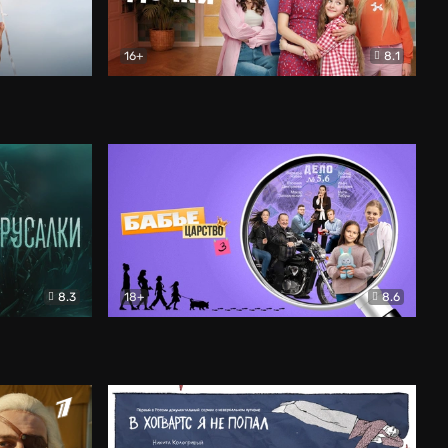
16+
8.1
льный
Папины дочки. Новые
Комедия
8.3
18+
8.6
Бабье царство
Детектив