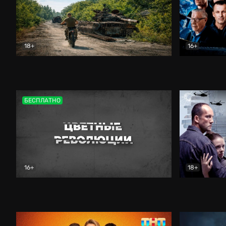
18+
16+
Дороги небесные
Документальный
Зенит навс
БЕСПЛАТНО
16+
18+
Цветные революции
Документальный
Возмездие