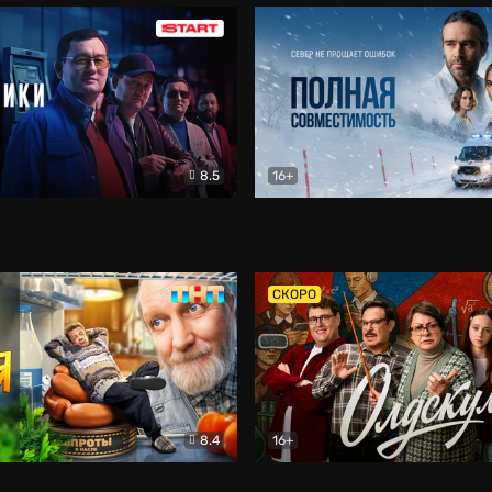
8.5
16+
и
Детектив
Полная совместимость
Др
СКОРО
8.4
16+