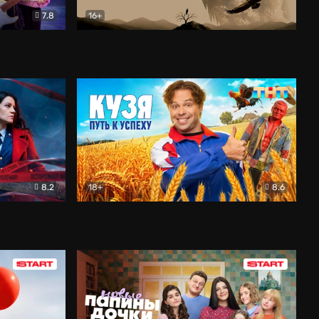
7.8
16+
ия
Птички
Документальный
8.2
18+
8.6
Детектив
Кузя. Путь к успеху
Комедия