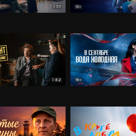
7.7
12+
Соло
Документальный
Двойная жизнь Ми
Комед
8.2
18+
на расследование. Тайный враг
Детектив
В сентябре вода холодная
Детектив