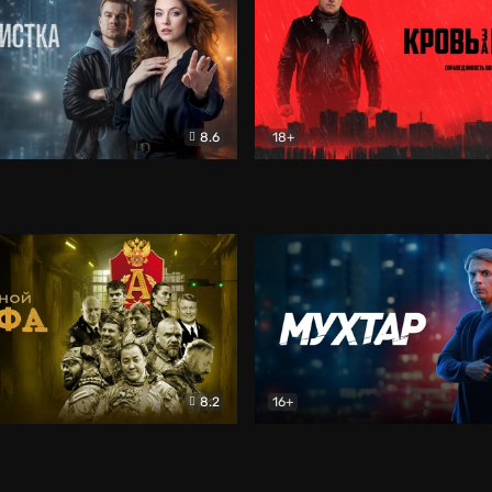
8.6
18+
ка
Детектив
Кровь за кровь (2026)
Бое
8.2
16+
«Альфа»
Боевик
Мухтар. Он вернулся
Дет