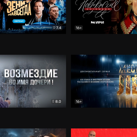
7.4
16+
егда. Сериал
Документальный
Новороссия. Потёмкин
Др
8.0
16+
Боевик
Жёсткий лёд
Документал