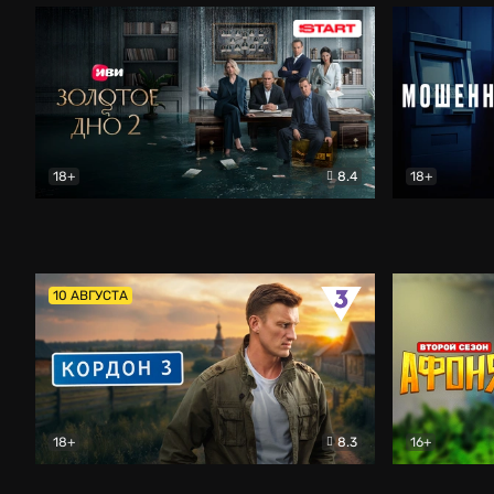
18+
8.4
18+
Золотое дно
Драма
Мошенник
10 АВГУСТА
18+
8.3
16+