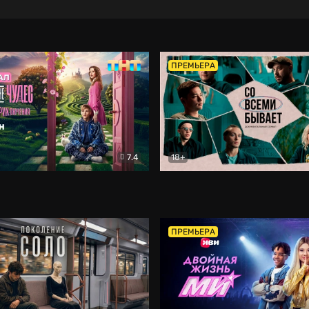
ПРЕМЬЕРА
7.4
18+
ране Чудес. Безумные приключения
Со всеми бывает
Фэнтези
Докумен
ПРЕМЬЕРА