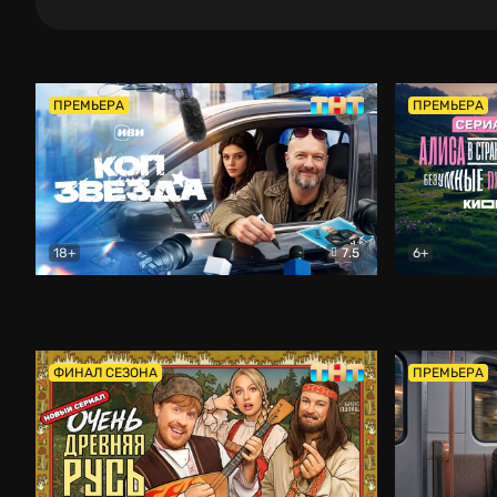
ПРЕМЬЕРА
ПРЕМЬЕРА
18+
7.5
6+
Коп-звезда
Комедия
Алиса в Ст
ФИНАЛ СЕЗОНА
ПРЕМЬЕРА