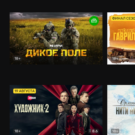
Кордон
Боевик
Афоня (202
ФИНАЛ СЕЗ
18+
18+
Дикое поле
Документальный
Инспектор 
19 АВГУСТА
18+
8.6
18+