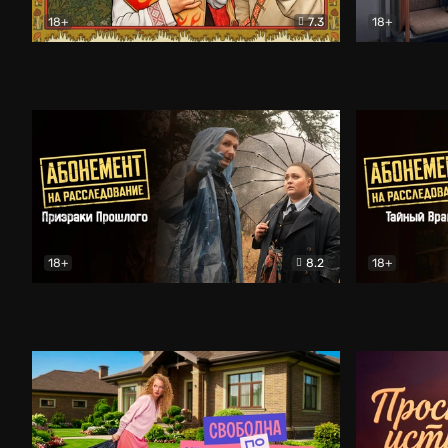
18+
7.3
18+
Очень древняя Русь
Комедия
Поколение 
18+
8.2
18+
Абонемент на расследование. Призраки прошлого
Абонемент 