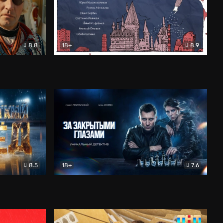
8.8
18+
8.9
ама
В «Хогвартс» я не попал
Документальный
8.5
18+
7.6
ьный
За закрытыми глазами
Детектив