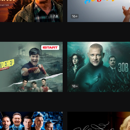
7.8
16+
стины
Драма
В круге добра
Документа
18+
ренер
Драма
Зов русалки
Детектив