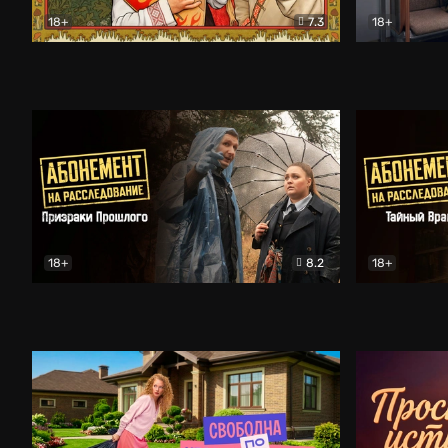
18+
7.3
18+
Очень древняя Русь
Комедия
Поколение 
18+
8.2
18+
Абонемент на расследование. Призраки прошлого
Абонемент 