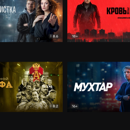
8.6
18+
ка
Детектив
Кровь за кровь (2026)
Бое
8.2
16+
«Альфа»
Боевик
Мухтар. Он вернулся
Дет