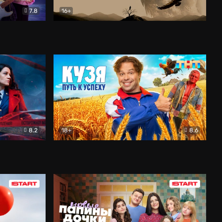
7.8
16+
ия
Птички
Документальный
8.2
18+
8.6
Детектив
Кузя. Путь к успеху
Комедия