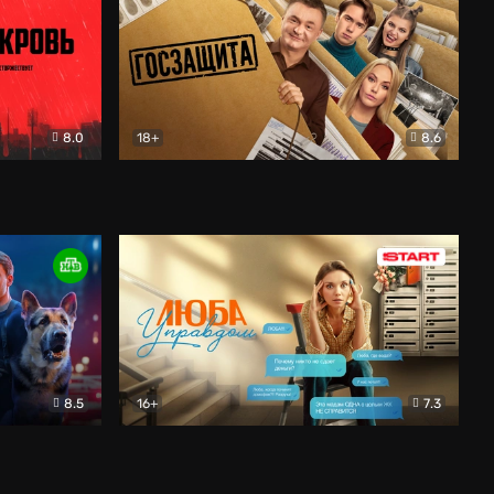
8.0
18+
8.6
вик
Госзащита
Комедия
8.5
16+
7.3
ектив
Люба Управдом
Комедия