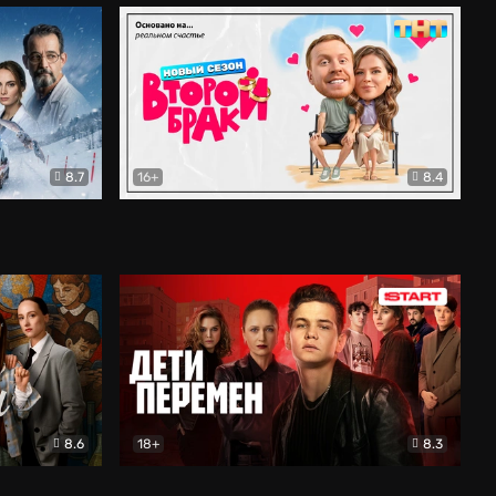
8.7
16+
8.4
ама
Второй брак
Комедия
8.6
18+
8.3