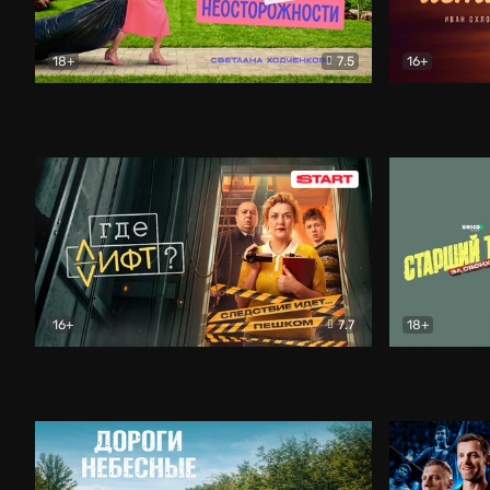
18+
7.5
16+
Свободна по неосторожности
Комедия
Простые и
16+
7.7
18+
Где лифт?
Комедия
Старший т