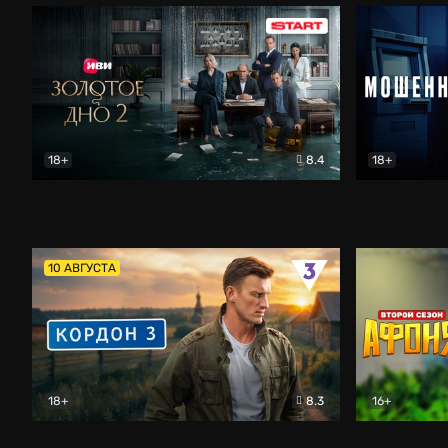
18+
8.4
18+
Золотое дно
Драма
Мошенник
10 АВГУСТА
18+
8.3
16+