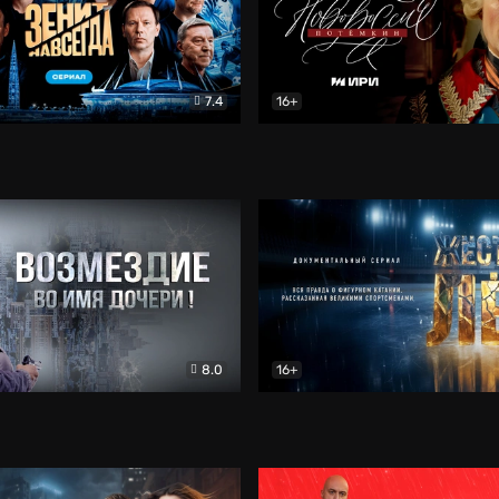
7.4
16+
егда. Сериал
Документальный
Новороссия. Потёмкин
Др
8.0
16+
Боевик
Жёсткий лёд
Документал