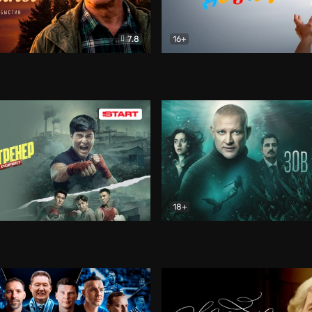
7.8
16+
стины
Драма
В круге добра
Документа
18+
ренер
Драма
Зов русалки
Детектив