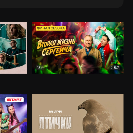
ФИНАЛ СЕЗОНА
18+
8.7
тальный
Вторая жизнь Сергеича
Комедия