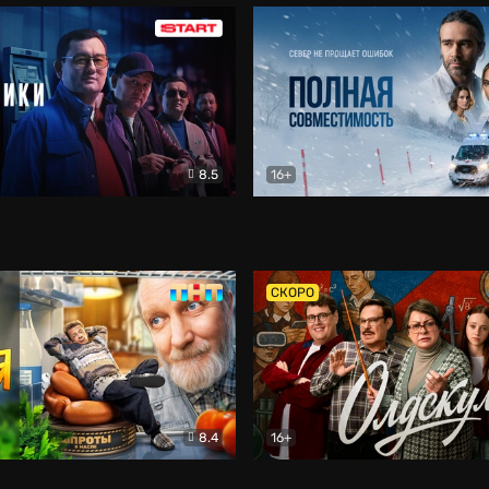
8.5
16+
и
Детектив
Полная совместимость
Др
СКОРО
8.4
16+