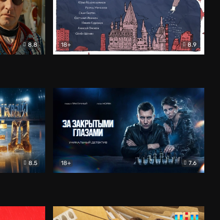
8.8
18+
8.9
ама
В «Хогвартс» я не попал
Документальный
8.5
18+
7.6
ьный
За закрытыми глазами
Детектив