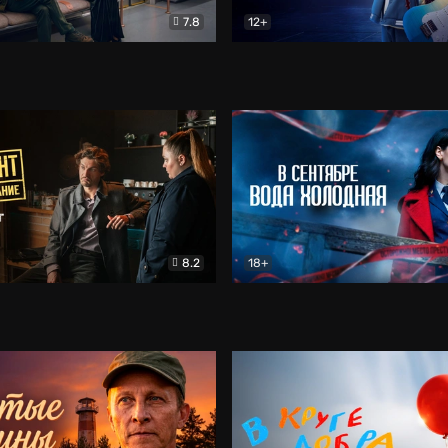
7.8
12+
Соло
Документальный
Двойная жизнь Ми
Комед
8.2
18+
на расследование. Тайный враг
Детектив
В сентябре вода холодная
Детектив