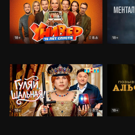
18+
8.6
18+
Универ. 15 лет спустя
Комедия
Менталист
18+
8.7
18+
Гуляй, шальная!
Комедия
Позывной 