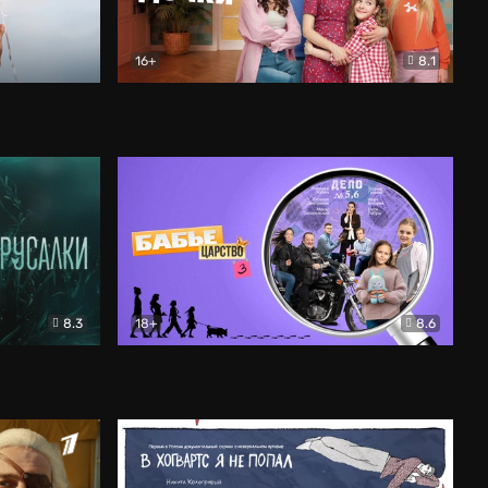
16+
8.1
льный
Папины дочки. Новые
Комедия
8.3
18+
8.6
Бабье царство
Детектив