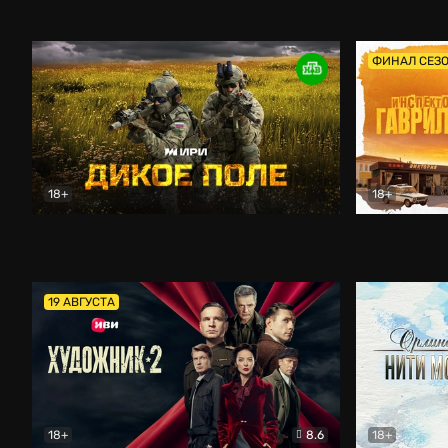
Кордон
Боевик
Афоня (202
ФИНАЛ СЕЗ
18+
18+
Дикое поле
Документальный
Инспектор 
19 АВГУСТА
18+
8.6
18+