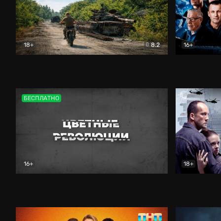
18+
8.2
16+
Дороги небесные
Документальный
Зенит навс
БЕСПЛАТНО
16+
18+
Цветные революции
Документальный
Возмездие