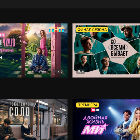
ФИНАЛ СЕЗОНА
7.3
18+
ране Чудес. Безумные приключения
Со всеми бывает
Фэнтези
Докумен
ПРЕМЬЕРА