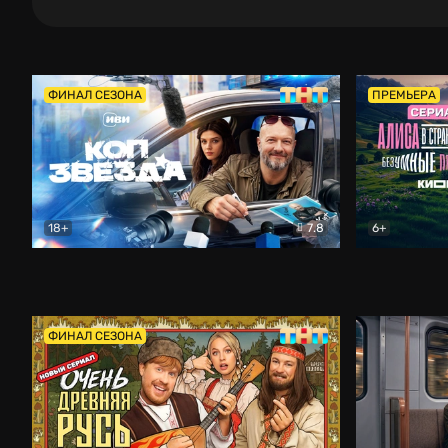
ФИНАЛ СЕЗОНА
ПРЕМЬЕРА
18+
7.8
6+
Коп-звезда
Комедия
Алиса в Ст
ФИНАЛ СЕЗОНА