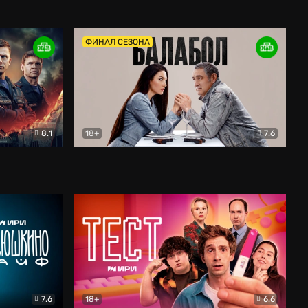
Дети перемен
Драма
ФИНАЛ СЕЗОНА
8.1
18+
7.6
тив
Балабол
Детектив
7.6
18+
6.6