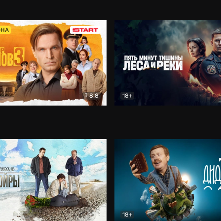
5)
Комедия
Олдскул
Комедия
ОНА
8.8
18+
Гаврилов
Комедия
Пять минут тишины
Детек
18+