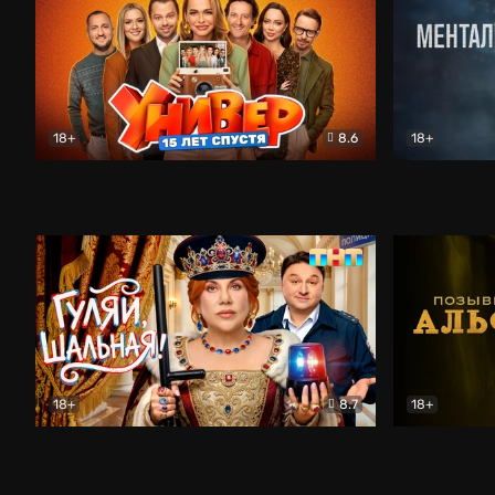
18+
8.6
18+
Универ. 15 лет спустя
Комедия
Менталист
18+
8.7
18+
Гуляй, шальная!
Комедия
Позывной 