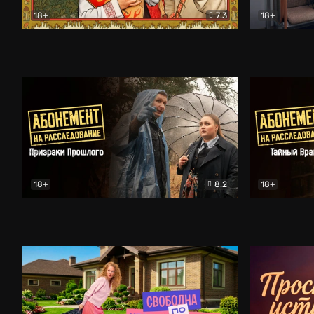
18+
7.3
18+
Очень древняя Русь
Комедия
Поколение 
18+
8.2
18+
Абонемент на расследование. Призраки прошлого
Абонемент 