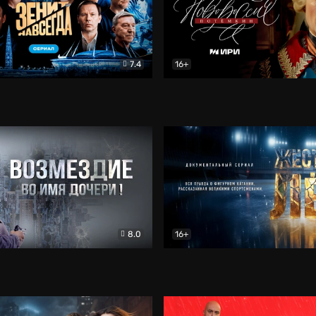
7.4
16+
егда. Сериал
Документальный
Новороссия. Потёмкин
Др
8.0
16+
Боевик
Жёсткий лёд
Документал