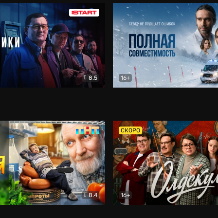
8.5
16+
и
Детектив
Полная совместимость
Др
СКОРО
8.4
16+