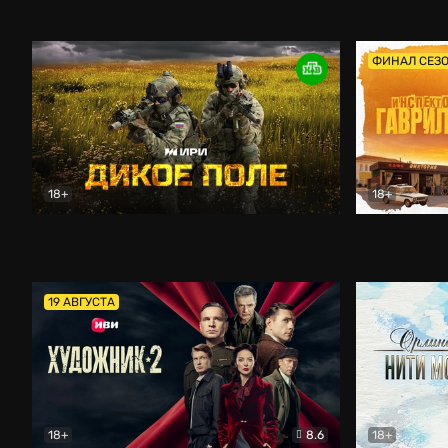
Кордон
Боевик
Афоня (202
ФИНАЛ СЕЗ
18+
18+
Дикое поле
Документальный
Инспектор 
19 АВГУСТА
18+
8.6
18+