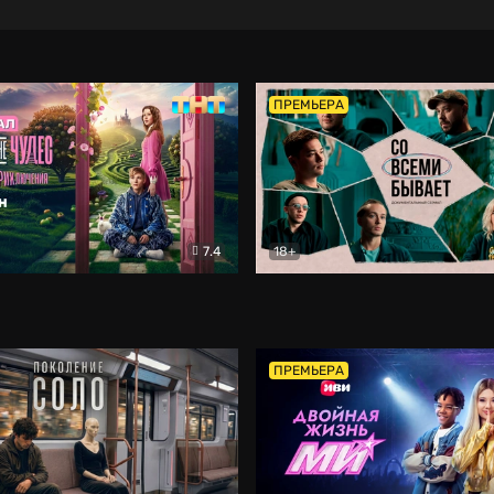
ПРЕМЬЕРА
7.4
18+
ране Чудес. Безумные приключения
Со всеми бывает
Фэнтези
Докумен
ПРЕМЬЕРА