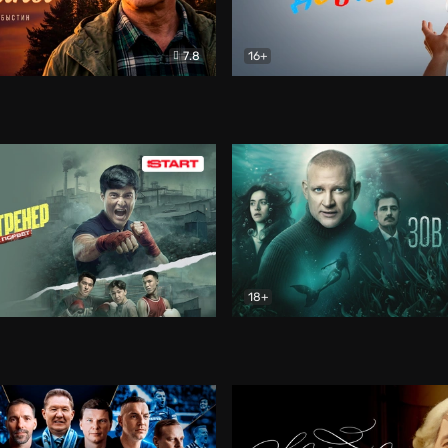
7.8
16+
стины
Драма
В круге добра
Документа
18+
ренер
Драма
Зов русалки
Детектив