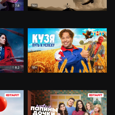
7.8
16+
ия
Птички
Документальный
8.2
18+
8.6
Детектив
Кузя. Путь к успеху
Комедия