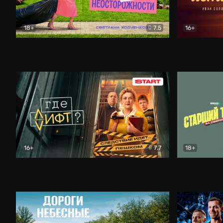
18+
7.5
16+
Свободна по неосторожности
Комедия
Простые и
16+
7.7
18+
Где лифт?
Комедия
Старший т