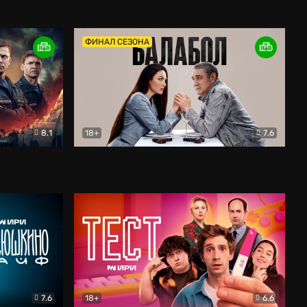
Дети перемен
Драма
ФИНАЛ СЕЗОНА
8.1
18+
7.6
тив
Балабол
Детектив
7.6
18+
6.6