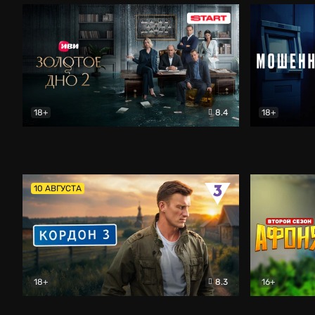
18+
8.4
18+
Золотое дно
Драма
Мошенник
10 АВГУСТА
18+
8.3
16+