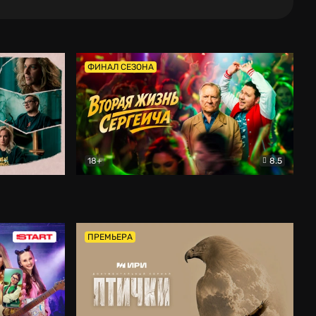
ФИНАЛ СЕЗОНА
18+
8.5
тальный
Вторая жизнь Сергеича
Комедия
ПРЕМЬЕРА