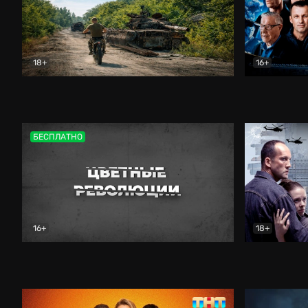
18+
16+
Дороги небесные
Документальный
Зенит навс
БЕСПЛАТНО
16+
18+
Цветные революции
Документальный
Возмездие