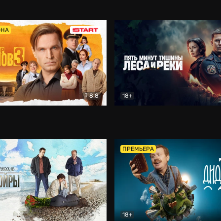
5)
Комедия
Олдскул
Комедия
ОНА
8.8
18+
Гаврилов
Комедия
Пять минут тишины
Детек
ПРЕМЬЕРА
18+