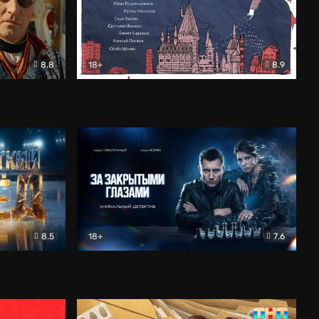
8.8
18+
8.9
ама
В «Хогвартс» я не попал
Документальный
8.5
18+
7.6
ьный
За закрытыми глазами
Детектив