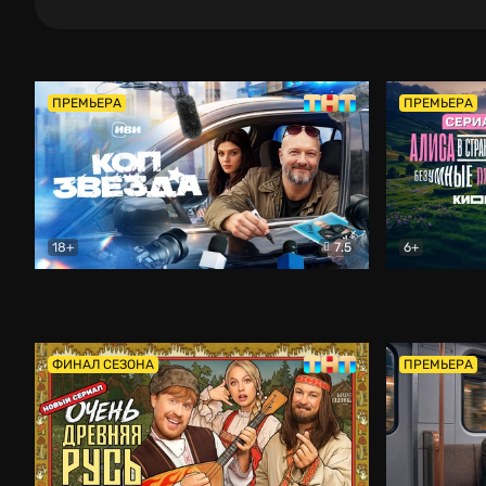
ПРЕМЬЕРА
ПРЕМЬЕРА
18+
7.5
6+
Коп-звезда
Комедия
Алиса в Ст
ФИНАЛ СЕЗОНА
ПРЕМЬЕРА