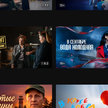
7.7
12+
Соло
Документальный
Двойная жизнь Ми
Комед
8.2
18+
на расследование. Тайный враг
Детектив
В сентябре вода холодная
Детектив