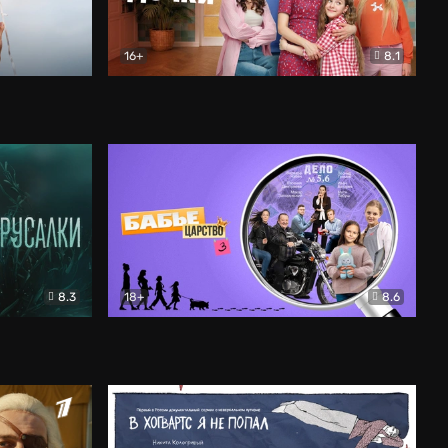
16+
8.1
льный
Папины дочки. Новые
Комедия
8.3
18+
8.6
Бабье царство
Детектив