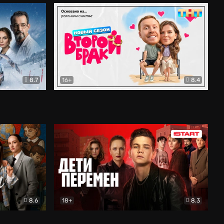
8.7
16+
8.4
ама
Второй брак
Комедия
8.6
18+
8.3