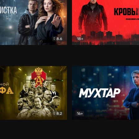
8.6
18+
ка
Детектив
Кровь за кровь (2026)
Бое
8.2
16+
«Альфа»
Боевик
Мухтар. Он вернулся
Дет