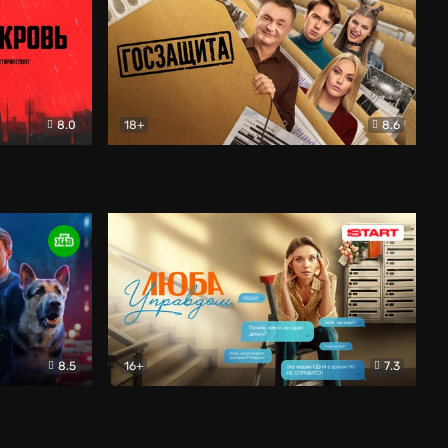
8.0
18+
8.6
вик
Госзащита
Комедия
8.5
16+
7.3
ектив
Люба Управдом
Комедия