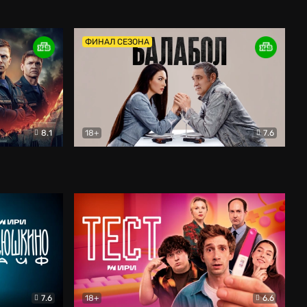
Дети перемен
Драма
ФИНАЛ СЕЗОНА
8.1
18+
7.6
тив
Балабол
Детектив
7.6
18+
6.6