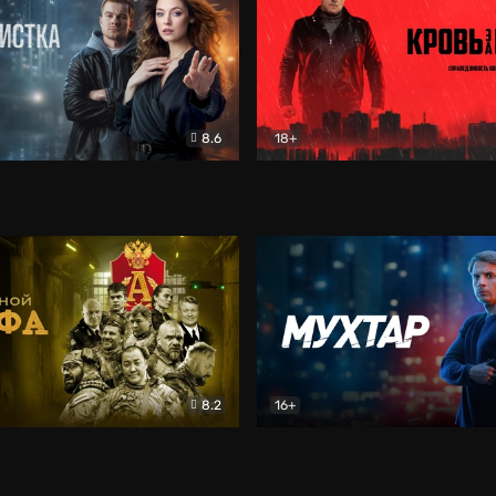
8.6
18+
ка
Детектив
Кровь за кровь (2026)
Бое
8.2
16+
«Альфа»
Боевик
Мухтар. Он вернулся
Дет