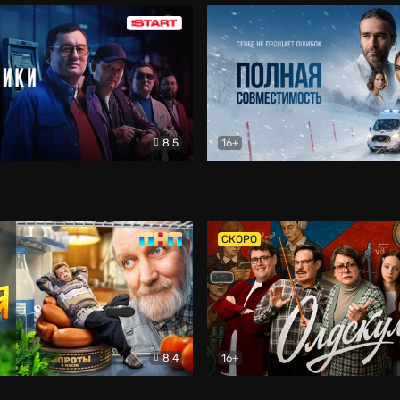
8.5
16+
и
Детектив
Полная совместимость
Др
СКОРО
8.4
16+