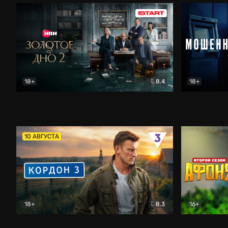
18+
8.4
18+
Золотое дно
Драма
Мошенник
10 АВГУСТА
18+
8.3
16+