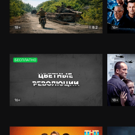
18+
8.2
16+
Дороги небесные
Документальный
Зенит навс
БЕСПЛАТНО
16+
18+
Цветные революции
Документальный
Возмездие