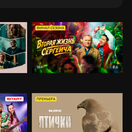
ФИНАЛ СЕЗОНА
18+
8.6
тальный
Вторая жизнь Сергеича
Комедия
ПРЕМЬЕРА