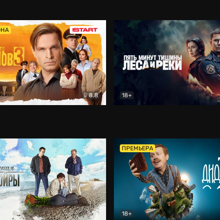
5)
Комедия
Олдскул
Комедия
ОНА
8.8
18+
Гаврилов
Комедия
Пять минут тишины
Детек
ПРЕМЬЕРА
18+