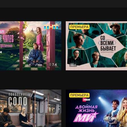
ПРЕМЬЕРА
7.4
18+
ране Чудес. Безумные приключения
Со всеми бывает
Фэнтези
Докумен
ПРЕМЬЕРА