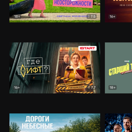
18+
7.5
16+
Свободна по неосторожности
Комедия
Простые и
16+
7.7
18+
Где лифт?
Комедия
Старший т