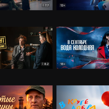
7.7
12+
Соло
Документальный
Двойная жизнь Ми
Комед
8.2
18+
на расследование. Тайный враг
Детектив
В сентябре вода холодная
Детектив