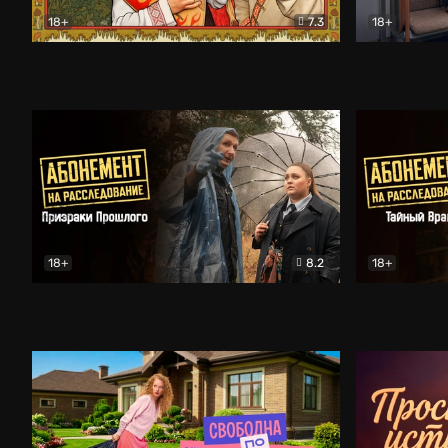
18+
7.3
18+
Очень древняя Русь
Комедия
Поколение 
18+
8.2
18+
Абонемент на расследование. Призраки прошлого
Абонемент 