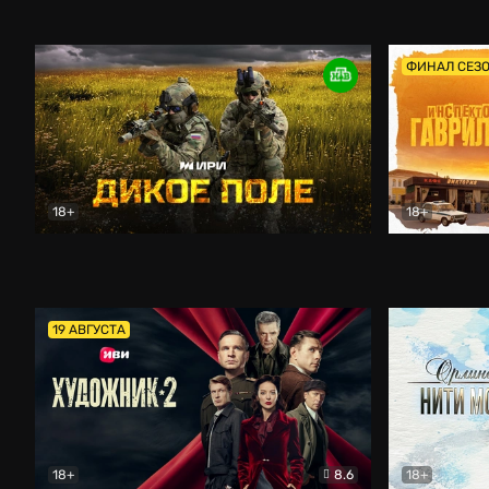
Кордон
Боевик
Афоня (202
ФИНАЛ СЕЗ
18+
18+
Дикое поле
Документальный
Инспектор 
19 АВГУСТА
18+
8.6
18+