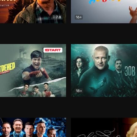
7.8
16+
стины
Драма
В круге добра
Документа
18+
ренер
Драма
Зов русалки
Детектив