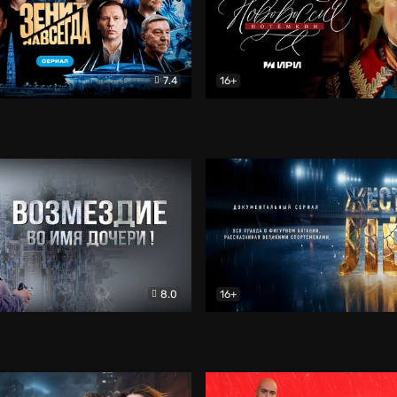
7.4
16+
егда. Сериал
Документальный
Новороссия. Потёмкин
Др
8.0
16+
Боевик
Жёсткий лёд
Документал