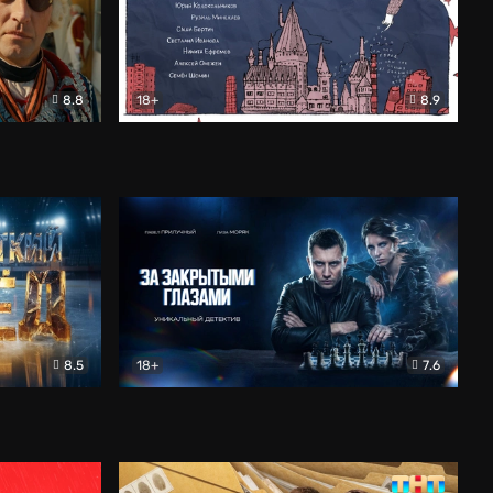
8.8
18+
8.9
ама
В «Хогвартс» я не попал
Документальный
8.5
18+
7.6
ьный
За закрытыми глазами
Детектив