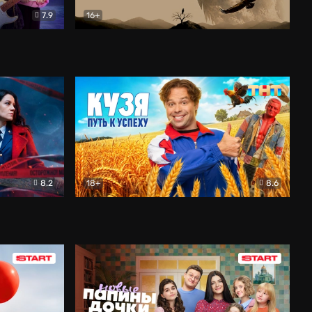
7.9
16+
ия
Птички
Документальный
8.2
18+
8.6
Детектив
Кузя. Путь к успеху
Комедия