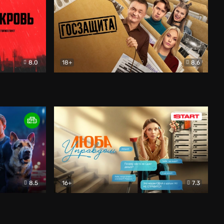
8.0
18+
8.6
вик
Госзащита
Комедия
8.5
16+
7.3
ектив
Люба Управдом
Комедия