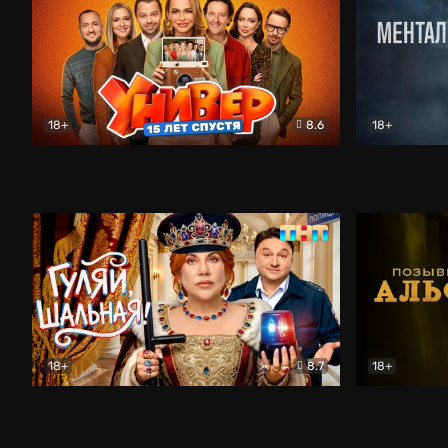
18+
8.6
18+
Универ. 15 лет спустя
Комедия
Менталист
18+
8.7
18+
Гуляй, шальная!
Комедия
Позывной 