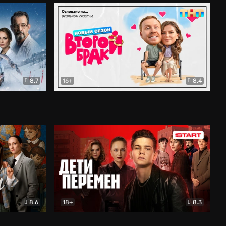
8.7
16+
8.4
ама
Второй брак
Комедия
8.6
18+
8.3