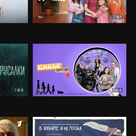
16+
8.1
льный
Папины дочки. Новые
Комедия
8.3
18+
8.6
Бабье царство
Детектив