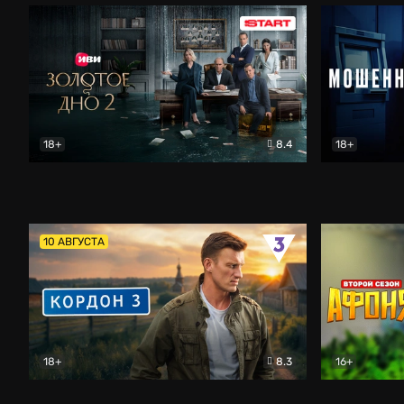
18+
8.4
18+
Золотое дно
Драма
Мошенник
10 АВГУСТА
18+
8.3
16+