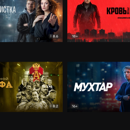
8.6
18+
ка
Детектив
Кровь за кровь (2026)
Бое
8.2
16+
«Альфа»
Боевик
Мухтар. Он вернулся
Дет