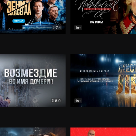
7.4
16+
егда. Сериал
Документальный
Новороссия. Потёмкин
Др
8.0
16+
Боевик
Жёсткий лёд
Документал