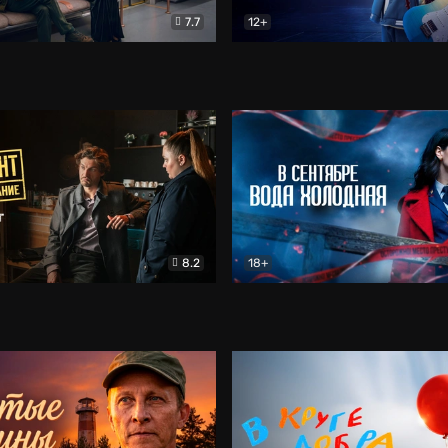
7.7
12+
Соло
Документальный
Двойная жизнь Ми
Комед
8.2
18+
на расследование. Тайный враг
Детектив
В сентябре вода холодная
Детектив