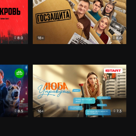
8.0
18+
8.6
вик
Госзащита
Комедия
8.5
16+
7.3
ектив
Люба Управдом
Комедия