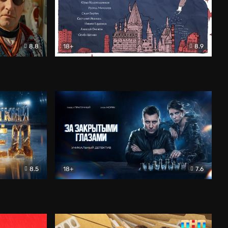
8.8
18+
8.9
ама
В «Хогвартс» я не попал
Документальный
8.5
18+
7.6
ьный
За закрытыми глазами
Детектив