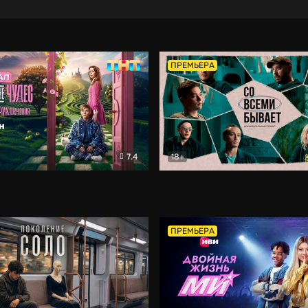
ПРЕМЬЕРА
7.4
18+
ране Чудес. Безумные приключения
Со всеми бывает
Фэнтези
Докумен
ПРЕМЬЕРА