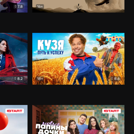
7.8
16+
ия
Птички
Документальный
8.2
18+
8.6
Детектив
Кузя. Путь к успеху
Комедия