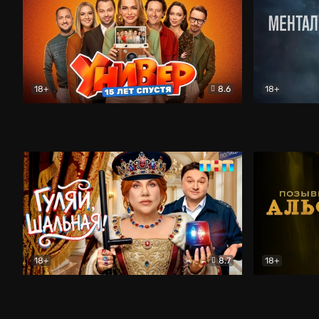
18+
8.6
18+
Универ. 15 лет спустя
Комедия
Менталист
18+
8.7
18+
Гуляй, шальная!
Комедия
Позывной 