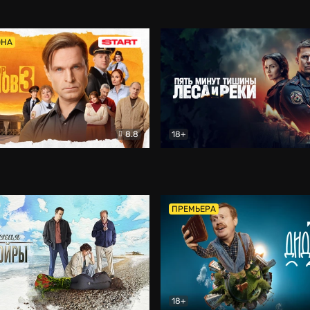
5)
Комедия
Олдскул
Комедия
ОНА
8.8
18+
Гаврилов
Комедия
Пять минут тишины
Детек
ПРЕМЬЕРА
18+