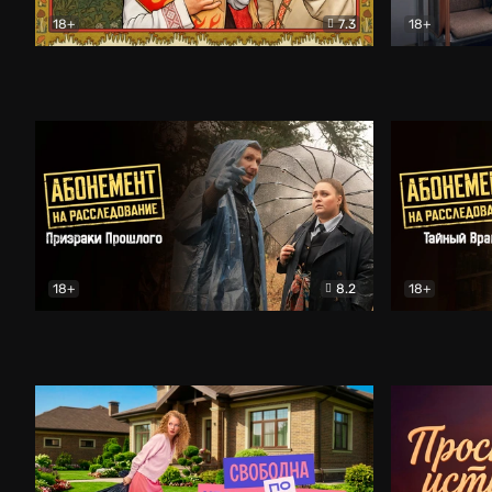
18+
7.3
18+
Очень древняя Русь
Комедия
Поколение 
18+
8.2
18+
Абонемент на расследование. Призраки прошлого
Абонемент 