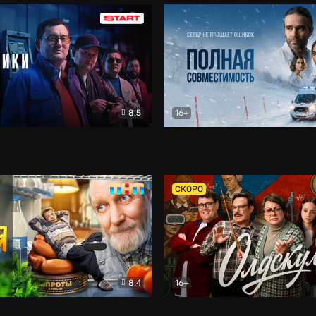
8.5
16+
и
Детектив
Полная совместимость
Др
СКОРО
8.4
16+