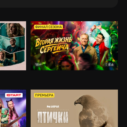
ФИНАЛ СЕЗОНА
18+
8.6
тальный
Вторая жизнь Сергеича
Комедия
ПРЕМЬЕРА