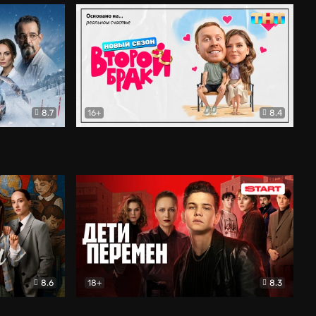
8.7
16+
8.4
ама
Второй брак
Комедия
8.6
18+
8.3