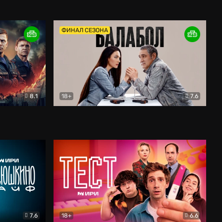
Дети перемен
Драма
ФИНАЛ СЕЗОНА
8.1
18+
7.6
тив
Балабол
Детектив
7.6
18+
6.6