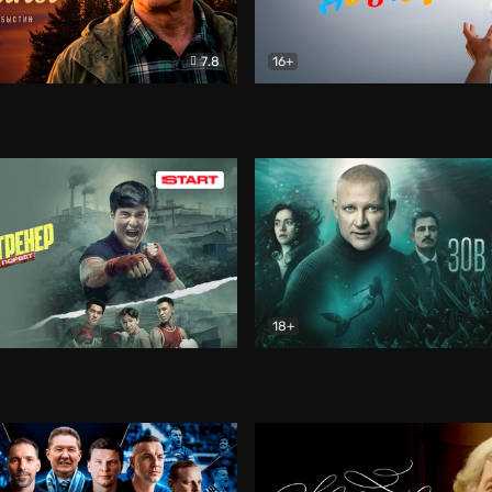
7.8
16+
стины
Драма
В круге добра
Документа
18+
ренер
Драма
Зов русалки
Детектив