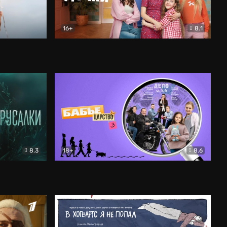
16+
8.1
льный
Папины дочки. Новые
Комедия
8.3
18+
8.6
Бабье царство
Детектив