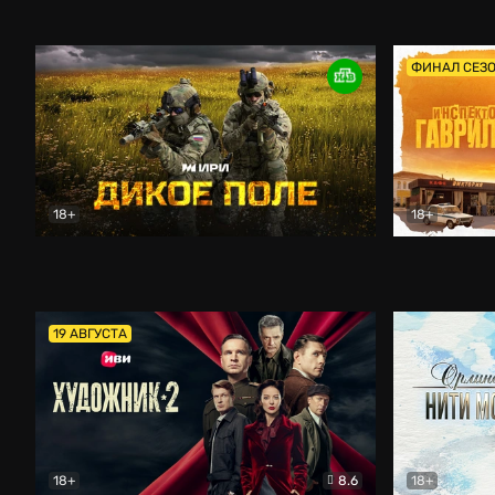
Кордон
Боевик
Афоня (202
ФИНАЛ СЕЗ
18+
18+
Дикое поле
Документальный
Инспектор 
19 АВГУСТА
18+
8.6
18+