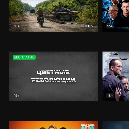
18+
8.2
16+
Дороги небесные
Документальный
Зенит навс
БЕСПЛАТНО
16+
18+
Цветные революции
Документальный
Возмездие