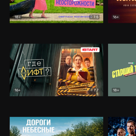
18+
7.5
16+
Свободна по неосторожности
Комедия
Простые и
16+
7.7
18+
Где лифт?
Комедия
Старший т