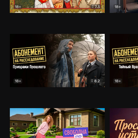
18+
7.3
18+
Очень древняя Русь
Комедия
Поколение 
18+
8.2
18+
Абонемент на расследование. Призраки прошлого
Абонемент 