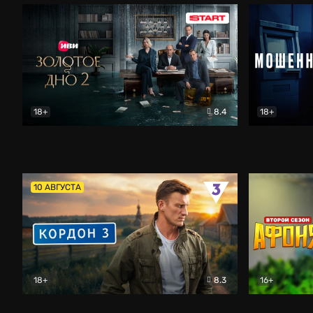
18+
8.4
18+
Золотое дно
Драма
Мошенник
10 АВГУСТА
18+
8.3
16+