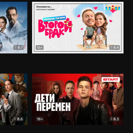
8.7
16+
8.4
ама
Второй брак
Комедия
8.6
18+
8.3