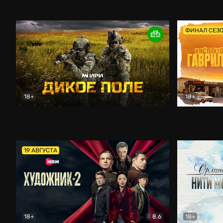
Кордон
Боевик
Афоня (202
ФИНАЛ СЕЗ
18+
18+
Дикое поле
Документальный
Инспектор 
19 АВГУСТА
18+
8.6
18+