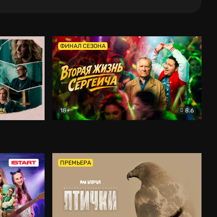
ФИНАЛ СЕЗОНА
18+
8.6
тальный
Вторая жизнь Сергеича
Комедия
ПРЕМЬЕРА