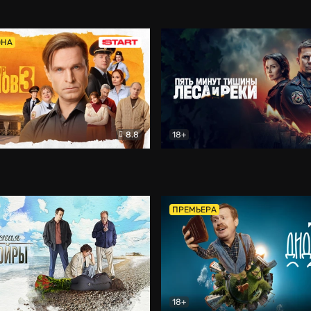
5)
Комедия
Олдскул
Комедия
ОНА
8.8
18+
Гаврилов
Комедия
Пять минут тишины
Детек
ПРЕМЬЕРА
18+