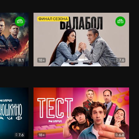
Дети перемен
Драма
ФИНАЛ СЕЗОНА
8.1
18+
7.6
тив
Балабол
Детектив
7.6
18+
6.6