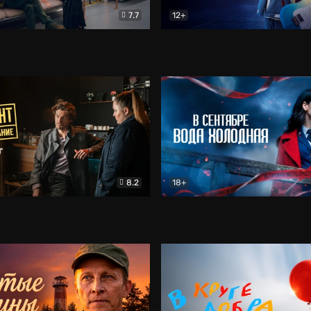
7.7
12+
Соло
Документальный
Двойная жизнь Ми
Комед
8.2
18+
на расследование. Тайный враг
Детектив
В сентябре вода холодная
Детектив