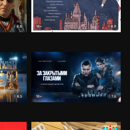
8.8
18+
8.9
ама
В «Хогвартс» я не попал
Документальный
8.5
18+
7.6
ьный
За закрытыми глазами
Детектив