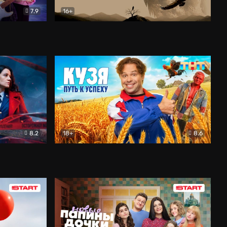
7.9
16+
ия
Птички
Документальный
8.2
18+
8.6
Детектив
Кузя. Путь к успеху
Комедия