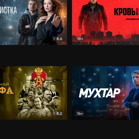
8.6
18+
ка
Детектив
Кровь за кровь (2026)
Бое
8.2
16+
«Альфа»
Боевик
Мухтар. Он вернулся
Дет