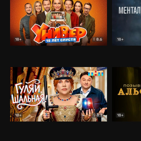
18+
8.6
18+
Универ. 15 лет спустя
Комедия
Менталист
18+
8.7
18+
Гуляй, шальная!
Комедия
Позывной 