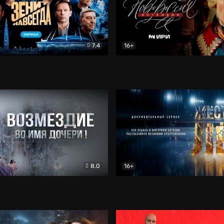
7.4
16+
егда. Сериал
Документальный
Новороссия. Потёмкин
Др
8.0
16+
Боевик
Жёсткий лёд
Документал