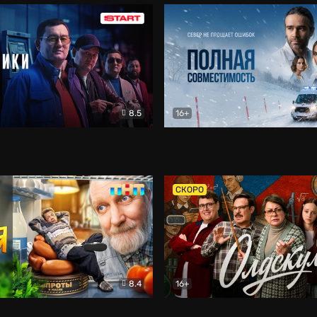
8.5
16+
и
Детектив
Полная совместимость
Др
СКОРО
8.4
16+