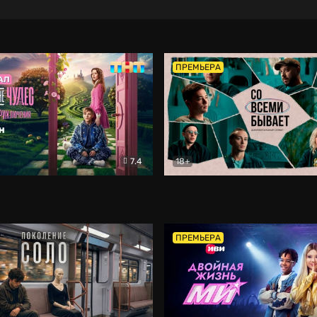
ПРЕМЬЕРА
7.4
18+
ране Чудес. Безумные приключения
Со всеми бывает
Фэнтези
Докумен
ПРЕМЬЕРА