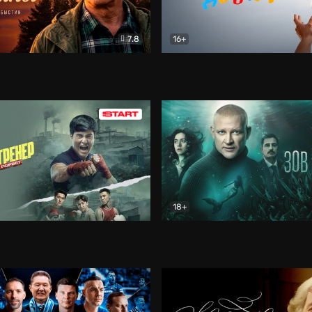
7.8
16+
стины
Драма
В круге добра
Документа
18+
ренер
Драма
Зов русалки
Детектив