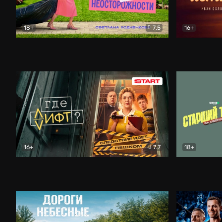
18+
7.5
16+
Свободна по неосторожности
Комедия
Простые и
16+
7.7
18+
Где лифт?
Комедия
Старший т