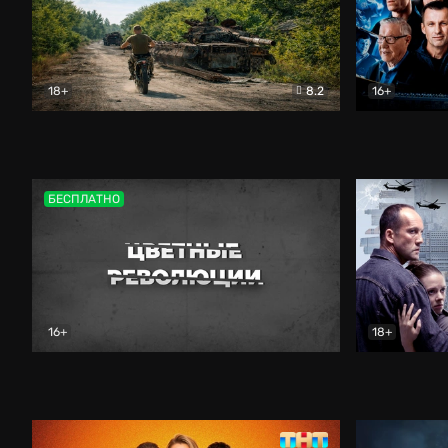
18+
8.2
16+
Дороги небесные
Документальный
Зенит навс
БЕСПЛАТНО
16+
18+
Цветные революции
Документальный
Возмездие