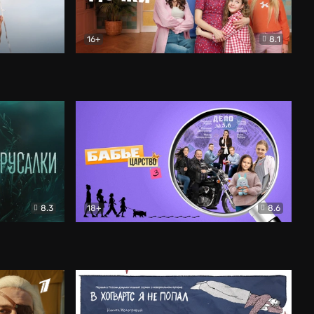
16+
8.1
льный
Папины дочки. Новые
Комедия
8.3
18+
8.6
Бабье царство
Детектив