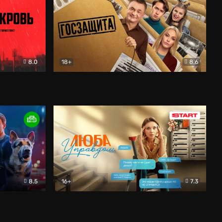
8.0
18+
8.6
вик
Госзащита
Комедия
8.5
16+
7.3
ектив
Люба Управдом
Комедия