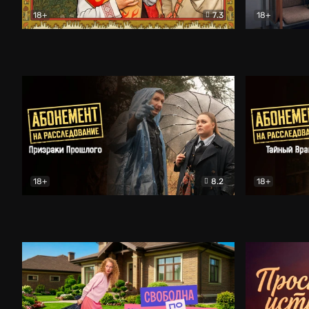
18+
7.3
18+
Очень древняя Русь
Комедия
Поколение 
18+
8.2
18+
Абонемент на расследование. Призраки прошлого
Абонемент 