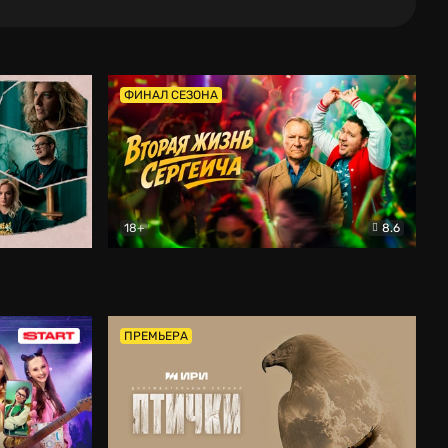
ФИНАЛ СЕЗОНА
18+
8.6
тальный
Вторая жизнь Сергеича
Комедия
ПРЕМЬЕРА