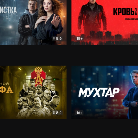
8.6
18+
ка
Детектив
Кровь за кровь (2026)
Бое
8.2
16+
«Альфа»
Боевик
Мухтар. Он вернулся
Дет