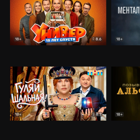
18+
8.6
18+
Универ. 15 лет спустя
Комедия
Менталист
18+
8.7
18+
Гуляй, шальная!
Комедия
Позывной 