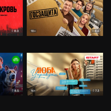
8.0
18+
8.6
вик
Госзащита
Комедия
8.5
16+
7.3
ектив
Люба Управдом
Комедия