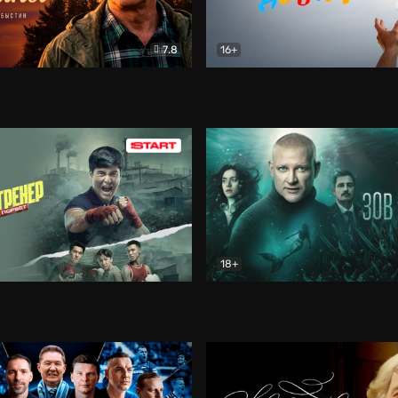
7.8
16+
стины
Драма
В круге добра
Документа
18+
ренер
Драма
Зов русалки
Детектив