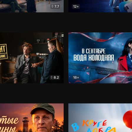
7.7
12+
Соло
Документальный
Двойная жизнь Ми
Комед
8.2
18+
на расследование. Тайный враг
Детектив
В сентябре вода холодная
Детектив