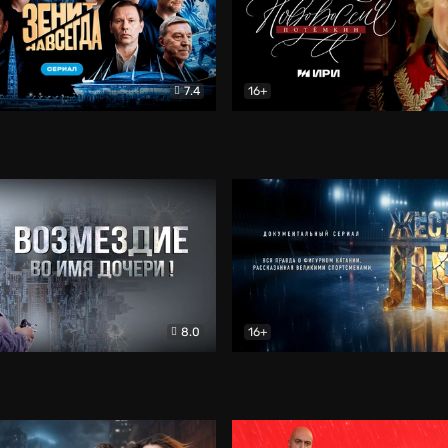
7.4
16+
егда. Сериал
Документальный
Новороссия. Потёмкин
Др
8.0
16+
Боевик
Жёсткий лёд
Документал