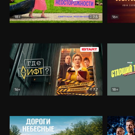
18+
7.5
16+
Свободна по неосторожности
Комедия
Простые и
16+
7.7
18+
Где лифт?
Комедия
Старший т