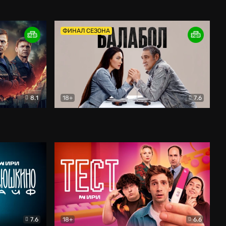
Дети перемен
Драма
ФИНАЛ СЕЗОНА
8.1
18+
7.6
тив
Балабол
Детектив
7.6
18+
6.6