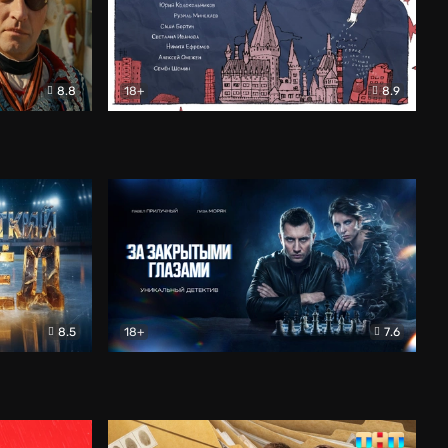
8.8
18+
8.9
ама
В «Хогвартс» я не попал
Документальный
8.5
18+
7.6
ьный
За закрытыми глазами
Детектив