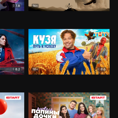
7.8
16+
ия
Птички
Документальный
8.2
18+
8.6
Детектив
Кузя. Путь к успеху
Комедия