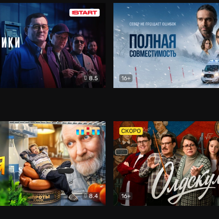
8.5
16+
и
Детектив
Полная совместимость
Др
СКОРО
8.4
16+