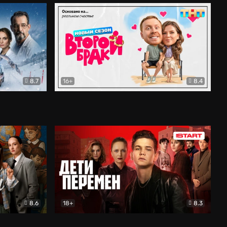
8.7
16+
8.4
ама
Второй брак
Комедия
8.6
18+
8.3