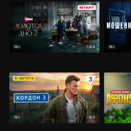
18+
8.4
18+
Золотое дно
Драма
Мошенник
10 АВГУСТА
18+
8.3
16+