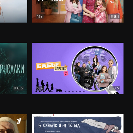
16+
8.1
льный
Папины дочки. Новые
Комедия
8.3
18+
8.6
Бабье царство
Детектив