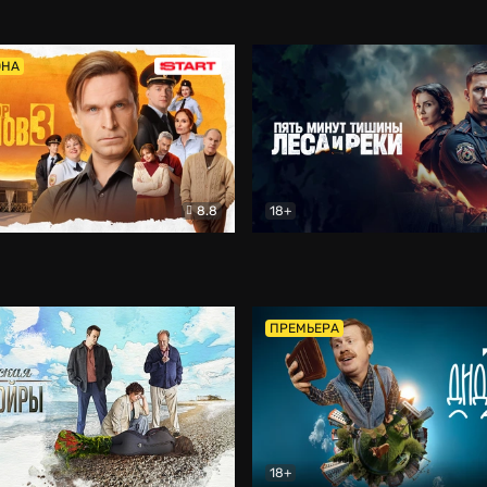
5)
Комедия
Олдскул
Комедия
ОНА
8.8
18+
Гаврилов
Комедия
Пять минут тишины
Детек
ПРЕМЬЕРА
18+