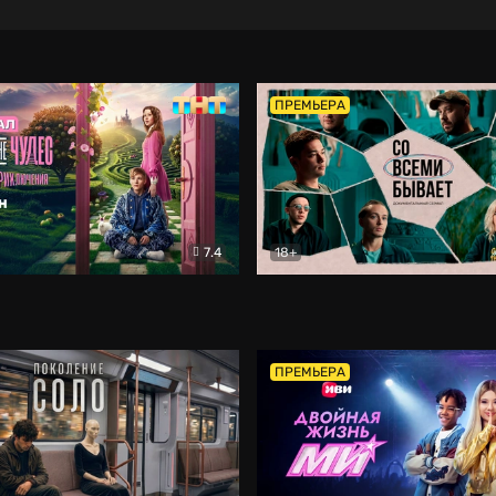
ПРЕМЬЕРА
7.4
18+
ране Чудес. Безумные приключения
Со всеми бывает
Фэнтези
Докумен
ПРЕМЬЕРА