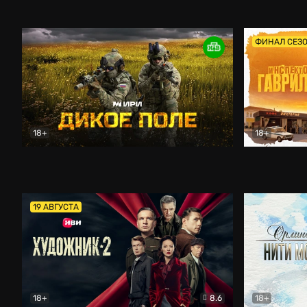
Кордон
Боевик
Афоня (202
ФИНАЛ СЕЗ
18+
18+
Дикое поле
Документальный
Инспектор 
19 АВГУСТА
18+
8.6
18+