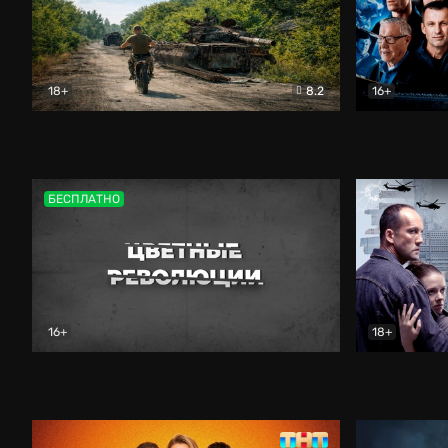
18+
8.2
16+
Дороги небесные
Документальный
Зенит навс
БЕСПЛАТНО
16+
18+
Цветные революции
Документальный
Возмездие