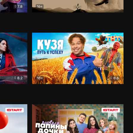
7.8
16+
ия
Птички
Документальный
8.2
18+
8.6
Детектив
Кузя. Путь к успеху
Комедия