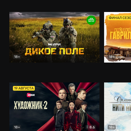
Кордон
Боевик
Афоня (202
ФИНАЛ СЕЗ
18+
18+
Дикое поле
Документальный
Инспектор 
19 АВГУСТА
18+
8.6
18+