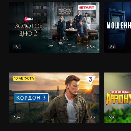
18+
8.4
18+
Золотое дно
Драма
Мошенник
10 АВГУСТА
18+
8.3
16+