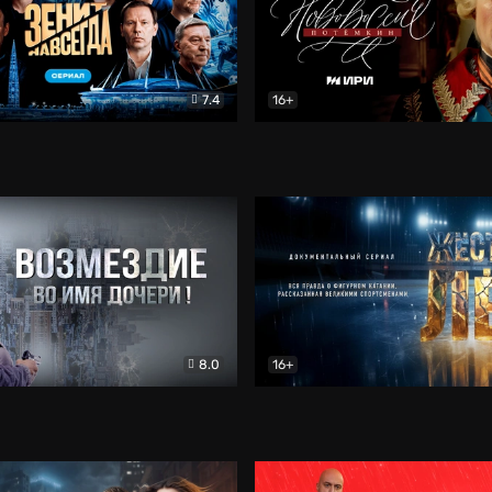
7.4
16+
егда. Сериал
Документальный
Новороссия. Потёмкин
Др
8.0
16+
Боевик
Жёсткий лёд
Документал