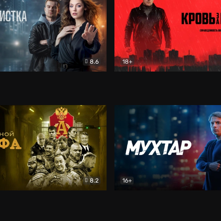
8.6
18+
ка
Детектив
Кровь за кровь (2026)
Бое
8.2
16+
«Альфа»
Боевик
Мухтар. Он вернулся
Дет