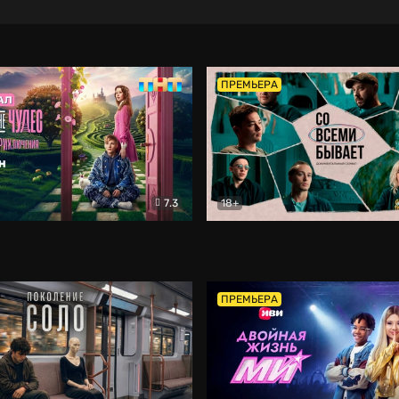
ПРЕМЬЕРА
7.3
18+
ране Чудес. Безумные приключения
Со всеми бывает
Фэнтези
Докумен
ПРЕМЬЕРА