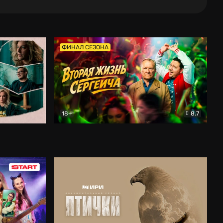
ФИНАЛ СЕЗОНА
18+
8.7
тальный
Вторая жизнь Сергеича
Комедия