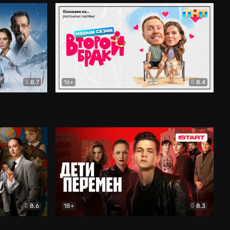
8.7
16+
8.4
ама
Второй брак
Комедия
8.6
18+
8.3