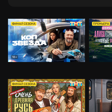
ФИНАЛ СЕЗОНА
ПРЕМЬЕРА
18+
7.7
6+
Коп-звезда
Комедия
Алиса в Ст
ФИНАЛ СЕЗОНА