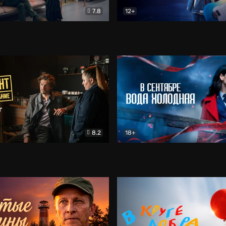
7.8
12+
Соло
Документальный
Двойная жизнь Ми
Комед
8.2
18+
на расследование. Тайный враг
Детектив
В сентябре вода холодная
Детектив