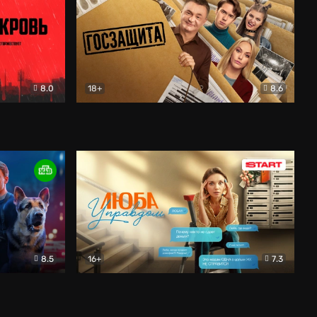
8.0
18+
8.6
вик
Госзащита
Комедия
8.5
16+
7.3
ектив
Люба Управдом
Комедия