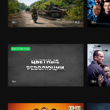
18+
8.2
16+
Дороги небесные
Документальный
Зенит навс
БЕСПЛАТНО
16+
18+
Цветные революции
Документальный
Возмездие