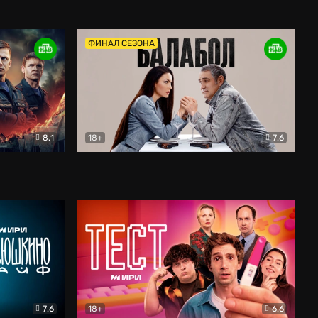
Дети перемен
Драма
ФИНАЛ СЕЗОНА
8.1
18+
7.6
тив
Балабол
Детектив
7.6
18+
6.6