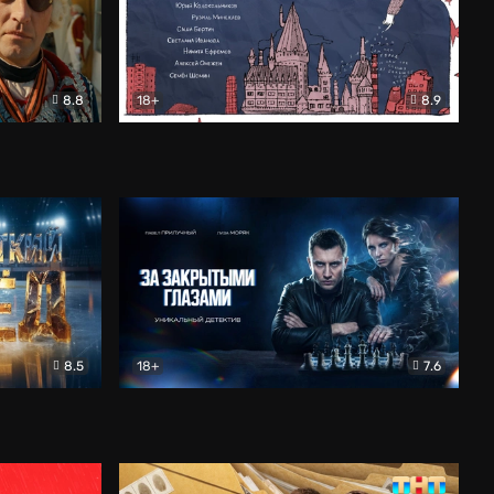
8.8
18+
8.9
ама
В «Хогвартс» я не попал
Документальный
8.5
18+
7.6
ьный
За закрытыми глазами
Детектив