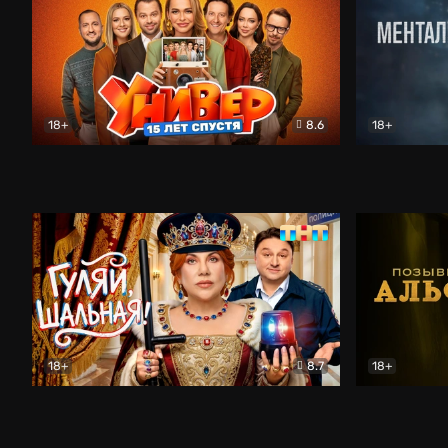
18+
8.6
18+
Универ. 15 лет спустя
Комедия
Менталист
18+
8.7
18+
Гуляй, шальная!
Комедия
Позывной 