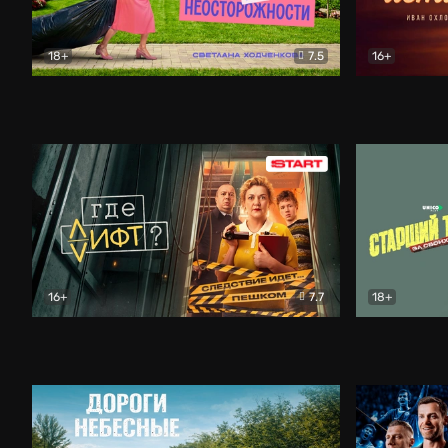
18+
7.5
16+
Свободна по неосторожности
Комедия
Простые и
16+
7.7
18+
Где лифт?
Комедия
Старший т