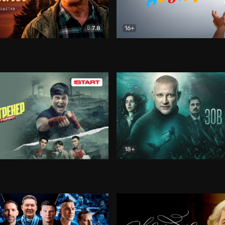
7.8
16+
стины
Драма
В круге добра
Документа
18+
ренер
Драма
Зов русалки
Детектив