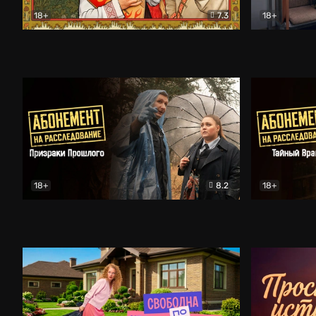
18+
7.3
18+
Очень древняя Русь
Комедия
Поколение 
18+
8.2
18+
Абонемент на расследование. Призраки прошлого
Абонемент 