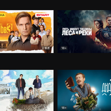
5)
Комедия
Олдскул
Комедия
ОНА
8.8
18+
Гаврилов
Комедия
Пять минут тишины
Детек
18+