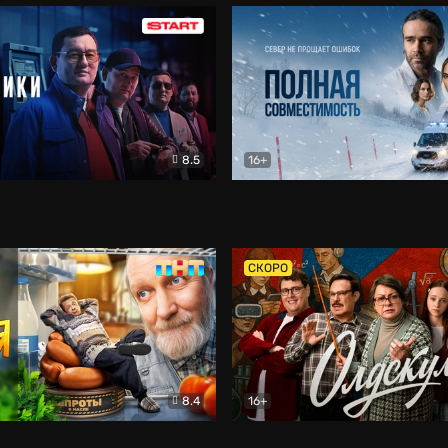
8.5
16+
и
Детектив
Полная совместимость
Др
СКОРО
8.4
16+