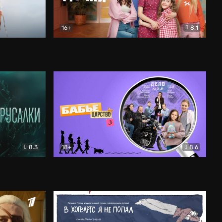
16+
8.1
льный
Папины дочки. Новые
Комедия
8.3
18+
8.6
Бабье царство
Детектив