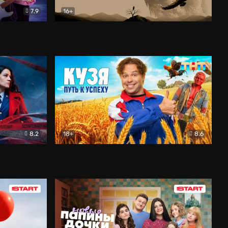
7.9
16+
ия
Птички
Документальный
8.2
18+
8.6
Детектив
Кузя. Путь к успеху
Комедия