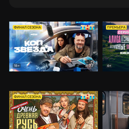
ФИНАЛ СЕЗОНА
ПРЕМЬЕРА
18+
7.7
6+
Коп-звезда
Комедия
Алиса в Ст
ФИНАЛ СЕЗОНА