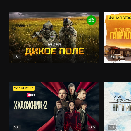
Кордон
Боевик
Афоня (202
ФИНАЛ СЕЗ
18+
18+
Дикое поле
Документальный
Инспектор 
19 АВГУСТА
18+
8.6
18+