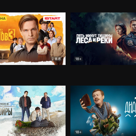
5)
Комедия
Олдскул
Комедия
ОНА
8.8
18+
Гаврилов
Комедия
Пять минут тишины
Детек
18+