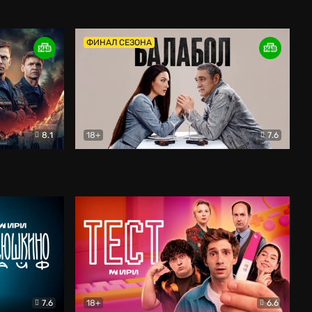
Дети перемен
Драма
ФИНАЛ СЕЗОНА
8.1
18+
7.6
тив
Балабол
Детектив
7.6
18+
6.6