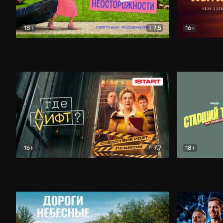
18+
7.5
16+
Свободна по неосторожности
Комедия
Простые и
16+
7.7
18+
Где лифт?
Комедия
Старший т