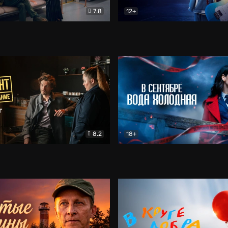
7.8
12+
Соло
Документальный
Двойная жизнь Ми
Комед
8.2
18+
на расследование. Тайный враг
Детектив
В сентябре вода холодная
Детектив