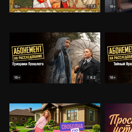
18+
7.3
18+
Очень древняя Русь
Комедия
Поколение 
18+
8.2
18+
Абонемент на расследование. Призраки прошлого
Абонемент 