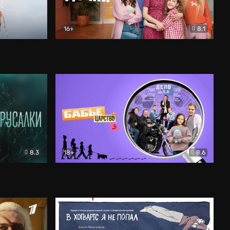
16+
8.1
льный
Папины дочки. Новые
Комедия
8.3
18+
8.6
Бабье царство
Детектив