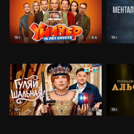
18+
8.6
18+
Универ. 15 лет спустя
Комедия
Менталист
18+
8.7
18+
Гуляй, шальная!
Комедия
Позывной 