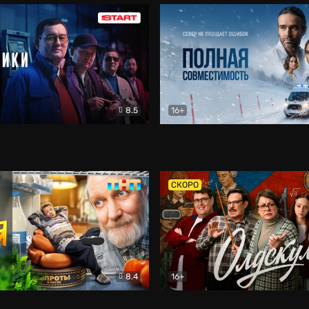
8.5
16+
и
Детектив
Полная совместимость
Др
СКОРО
8.4
16+