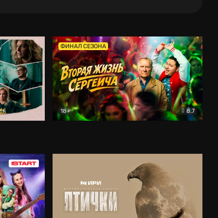
ФИНАЛ СЕЗОНА
18+
8.7
тальный
Вторая жизнь Сергеича
Комедия