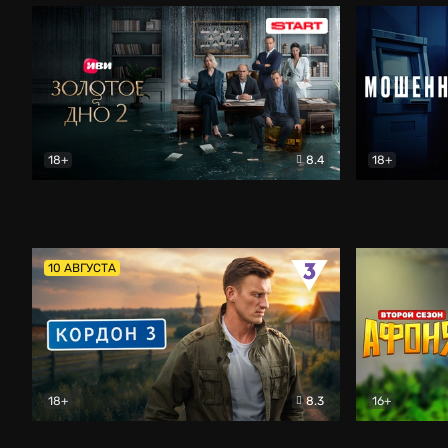
18+
8.4
18+
Золотое дно
Драма
Мошенник
10 АВГУСТА
18+
8.3
16+