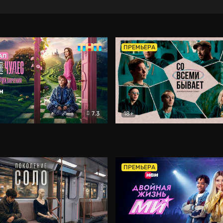
ПРЕМЬЕРА
7.3
18+
ране Чудес. Безумные приключения
Со всеми бывает
Фэнтези
Докумен
ПРЕМЬЕРА