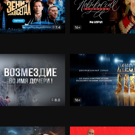
7.4
16+
егда. Сериал
Документальный
Новороссия. Потёмкин
Др
8.0
16+
Боевик
Жёсткий лёд
Документал