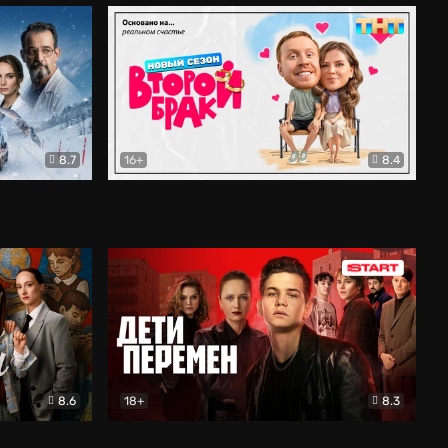
8.7
16+
8.4
ама
Второй брак
Комедия
8.6
18+
8.3