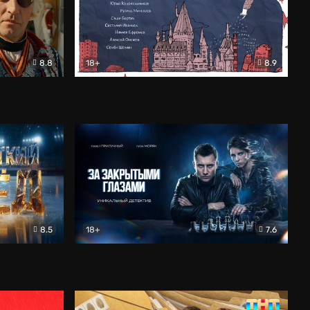
8.8
18+
8.9
ама
В «Хогвартс» я не попал
Документальный
8.5
18+
7.6
ьный
За закрытыми глазами
Детектив