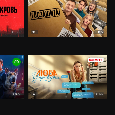
8.0
18+
8.6
вик
Госзащита
Комедия
8.5
16+
7.3
ектив
Люба Управдом
Комедия