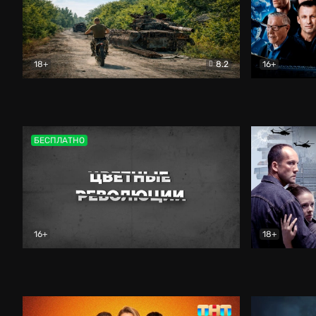
18+
8.2
16+
Дороги небесные
Документальный
Зенит навс
БЕСПЛАТНО
16+
18+
Цветные революции
Документальный
Возмездие