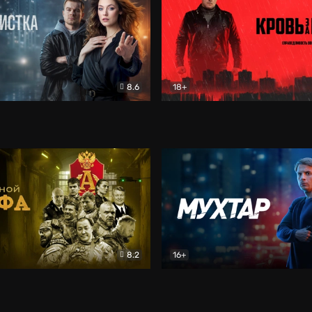
8.6
18+
ка
Детектив
Кровь за кровь (2026)
Бое
8.2
16+
«Альфа»
Боевик
Мухтар. Он вернулся
Дет