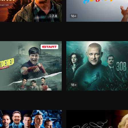
7.8
16+
стины
Драма
В круге добра
Документа
18+
ренер
Драма
Зов русалки
Детектив