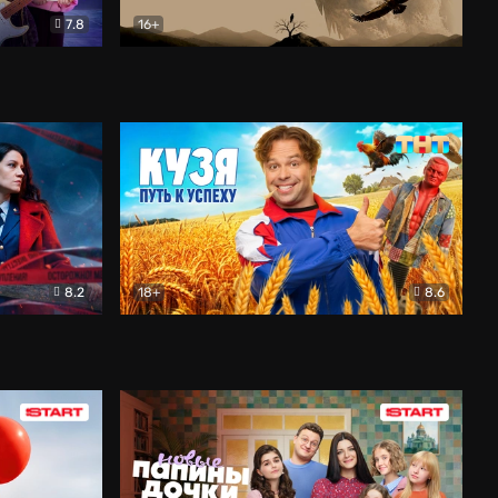
7.8
16+
ия
Птички
Документальный
8.2
18+
8.6
Детектив
Кузя. Путь к успеху
Комедия