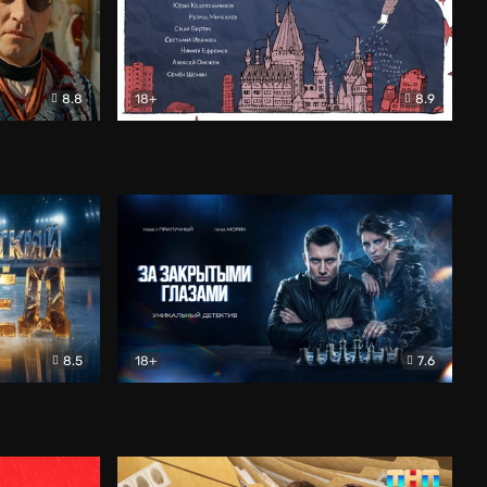
8.8
18+
8.9
ама
В «Хогвартс» я не попал
Документальный
8.5
18+
7.6
ьный
За закрытыми глазами
Детектив