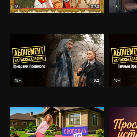
18+
7.3
18+
Очень древняя Русь
Комедия
Поколение 
18+
8.2
18+
Абонемент на расследование. Призраки прошлого
Абонемент 