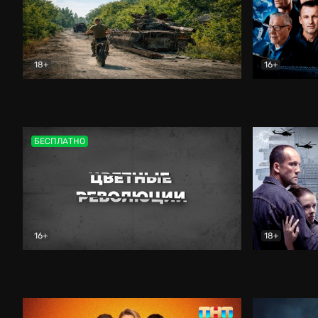
18+
16+
Дороги небесные
Документальный
Зенит навс
БЕСПЛАТНО
16+
18+
Цветные революции
Документальный
Возмездие