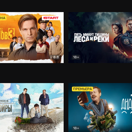
5)
Комедия
Олдскул
Комедия
ОНА
8.8
18+
Гаврилов
Комедия
Пять минут тишины
Детек
ПРЕМЬЕРА
18+