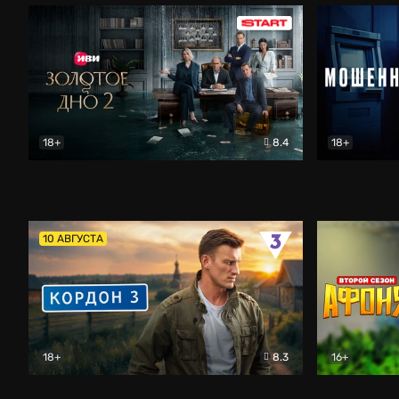
18+
8.4
18+
Золотое дно
Драма
Мошенник
10 АВГУСТА
18+
8.3
16+