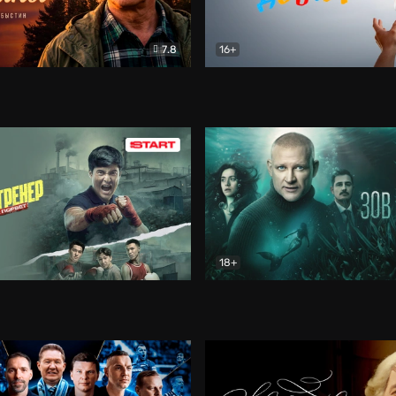
7.8
16+
стины
Драма
В круге добра
Документа
18+
ренер
Драма
Зов русалки
Детектив