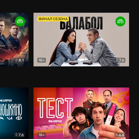
Дети перемен
Драма
ФИНАЛ СЕЗОНА
8.1
18+
7.6
тив
Балабол
Детектив
7.6
18+
6.6