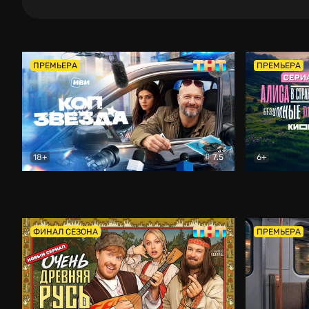
ПРЕМЬЕРА
ПРЕМЬЕРА
18+
7.5
6+
Коп-звезда
Комедия
Алиса в Ст
ФИНАЛ СЕЗОНА
ПРЕМЬЕРА