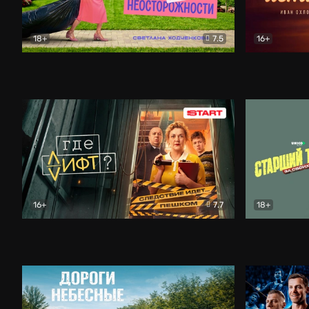
18+
7.5
16+
Свободна по неосторожности
Комедия
Простые и
16+
7.7
18+
Где лифт?
Комедия
Старший т