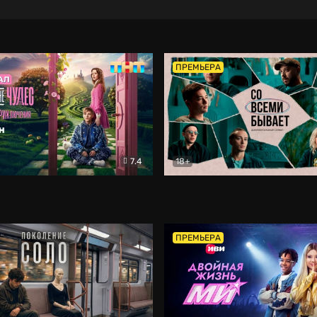
ПРЕМЬЕРА
7.4
18+
ране Чудес. Безумные приключения
Со всеми бывает
Фэнтези
Докумен
ПРЕМЬЕРА