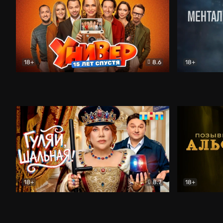
18+
8.6
18+
Универ. 15 лет спустя
Комедия
Менталист
18+
8.7
18+
Гуляй, шальная!
Комедия
Позывной 