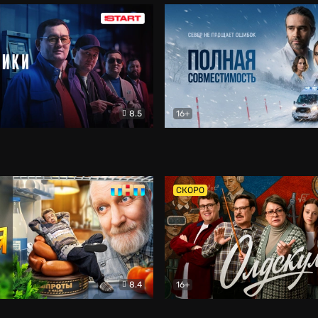
8.5
16+
и
Детектив
Полная совместимость
Др
СКОРО
8.4
16+