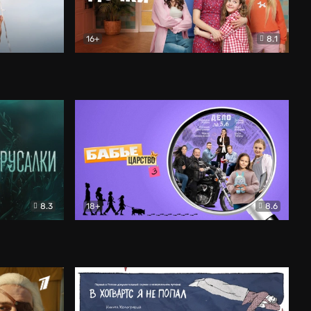
16+
8.1
льный
Папины дочки. Новые
Комедия
8.3
18+
8.6
Бабье царство
Детектив