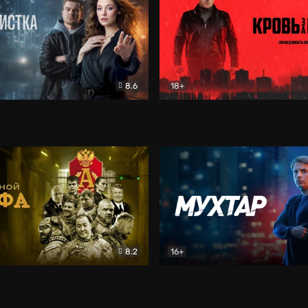
8.6
18+
ка
Детектив
Кровь за кровь (2026)
Бое
8.2
16+
«Альфа»
Боевик
Мухтар. Он вернулся
Дет