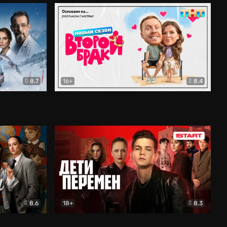
8.7
16+
8.4
ама
Второй брак
Комедия
8.6
18+
8.3