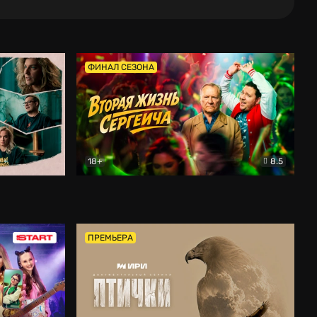
ФИНАЛ СЕЗОНА
18+
8.5
тальный
Вторая жизнь Сергеича
Комедия
ПРЕМЬЕРА