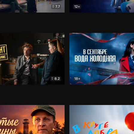
7.7
12+
Соло
Документальный
Двойная жизнь Ми
Комед
8.2
18+
на расследование. Тайный враг
Детектив
В сентябре вода холодная
Детектив