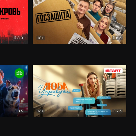
8.0
18+
8.6
вик
Госзащита
Комедия
8.5
16+
7.3
ектив
Люба Управдом
Комедия