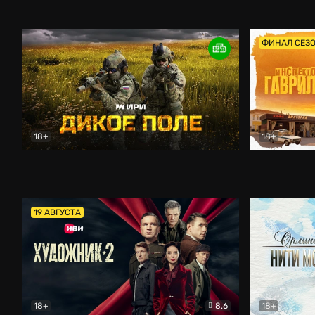
Кордон
Боевик
Афоня (202
ФИНАЛ СЕЗ
18+
18+
Дикое поле
Документальный
Инспектор 
19 АВГУСТА
18+
8.6
18+