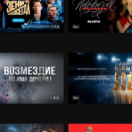
7.4
16+
егда. Сериал
Документальный
Новороссия. Потёмкин
Др
8.0
16+
Боевик
Жёсткий лёд
Документал