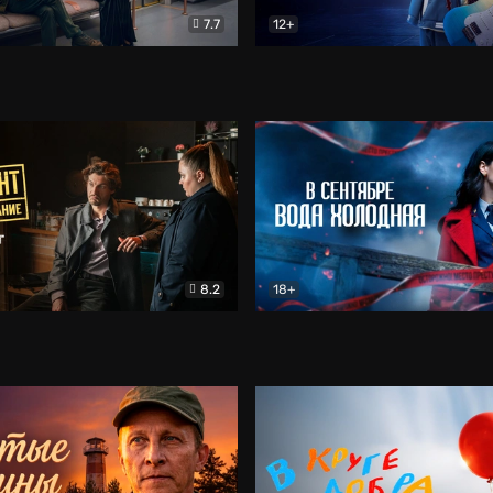
7.7
12+
Соло
Документальный
Двойная жизнь Ми
Комед
8.2
18+
на расследование. Тайный враг
Детектив
В сентябре вода холодная
Детектив