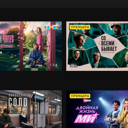
ПРЕМЬЕРА
7.4
18+
ране Чудес. Безумные приключения
Со всеми бывает
Фэнтези
Докумен
ПРЕМЬЕРА