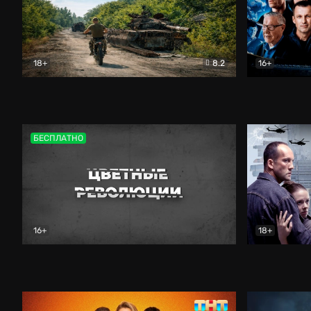
18+
8.2
16+
Дороги небесные
Документальный
Зенит навс
БЕСПЛАТНО
16+
18+
Цветные революции
Документальный
Возмездие