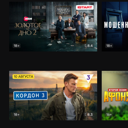
18+
8.4
18+
Золотое дно
Драма
Мошенник
10 АВГУСТА
18+
8.3
16+