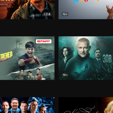
7.8
16+
стины
Драма
В круге добра
Документа
18+
ренер
Драма
Зов русалки
Детектив