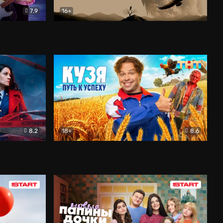
7.9
16+
ия
Птички
Документальный
8.2
18+
8.6
Детектив
Кузя. Путь к успеху
Комедия