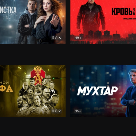
8.6
18+
ка
Детектив
Кровь за кровь (2026)
Бое
8.2
16+
«Альфа»
Боевик
Мухтар. Он вернулся
Дет