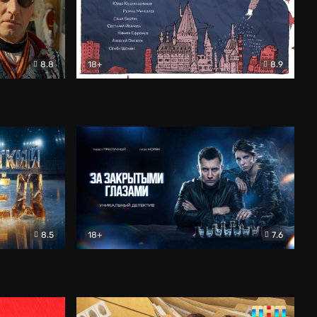
8.8
18+
8.9
ама
В «Хогвартс» я не попал
Документальный
8.5
18+
7.6
ьный
За закрытыми глазами
Детектив