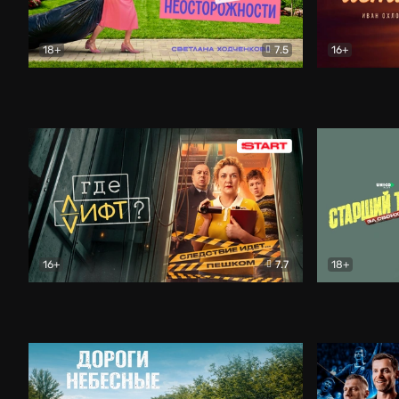
18+
7.5
16+
Свободна по неосторожности
Комедия
Простые и
16+
7.7
18+
Где лифт?
Комедия
Старший т