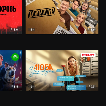
8.0
18+
8.6
вик
Госзащита
Комедия
8.5
16+
7.3
ектив
Люба Управдом
Комедия