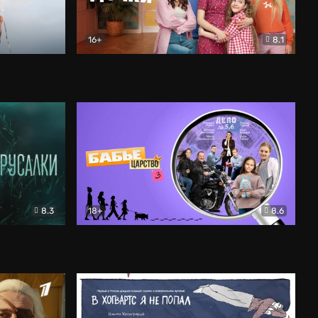
16+
8.1
льный
Папины дочки. Новые
Комедия
8.3
18+
8.6
Бабье царство
Детектив