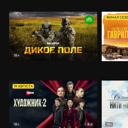
Кордон
Боевик
Афоня (202
ФИНАЛ СЕЗ
18+
18+
Дикое поле
Документальный
Инспектор 
19 АВГУСТА
18+
8.6
18+