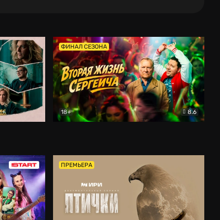
ФИНАЛ СЕЗОНА
18+
8.6
тальный
Вторая жизнь Сергеича
Комедия
ПРЕМЬЕРА