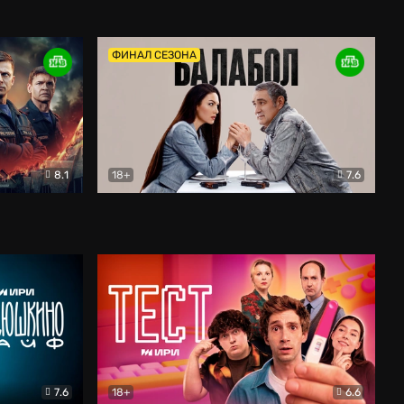
Дети перемен
Драма
ФИНАЛ СЕЗОНА
8.1
18+
7.6
тив
Балабол
Детектив
7.6
18+
6.6