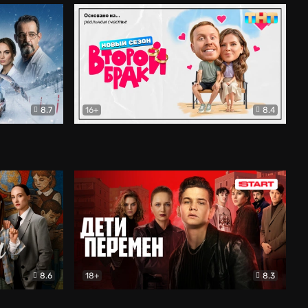
8.7
16+
8.4
ама
Второй брак
Комедия
8.6
18+
8.3