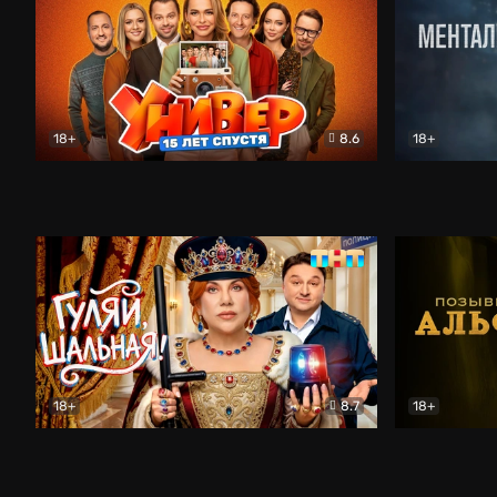
18+
8.6
18+
Универ. 15 лет спустя
Комедия
Менталист
18+
8.7
18+
Гуляй, шальная!
Комедия
Позывной 