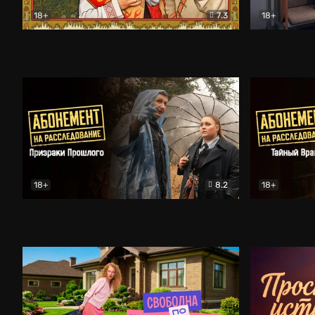
18+
7.3
18+
Очень древняя Русь
Комедия
Поколение 
18+
8.2
18+
Абонемент на расследование. Призраки прошлого
Абонемент 