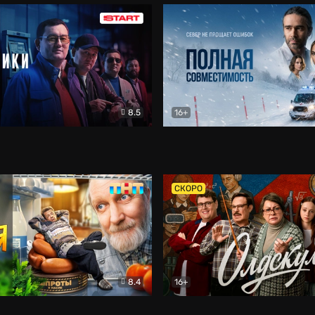
8.5
16+
и
Детектив
Полная совместимость
Др
СКОРО
8.4
16+