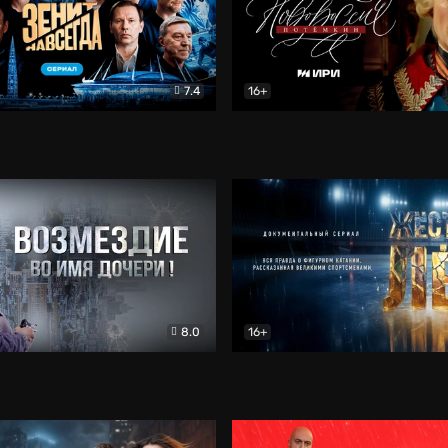
7.4
16+
егда. Сериал
Документальный
Новороссия. Потёмкин
Др
8.0
16+
Боевик
Жёсткий лёд
Документал