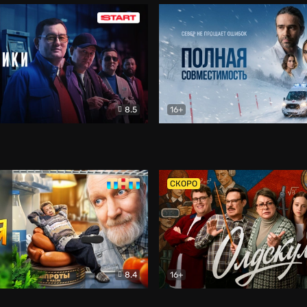
8.5
16+
и
Детектив
Полная совместимость
Др
СКОРО
8.4
16+