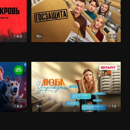
8.0
18+
8.6
вик
Госзащита
Комедия
8.5
16+
7.3
ектив
Люба Управдом
Комедия