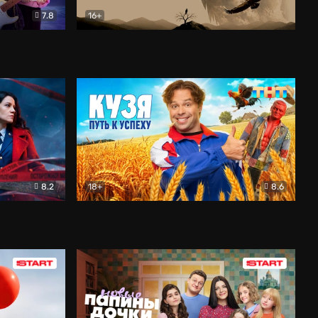
7.8
16+
ия
Птички
Документальный
8.2
18+
8.6
Детектив
Кузя. Путь к успеху
Комедия