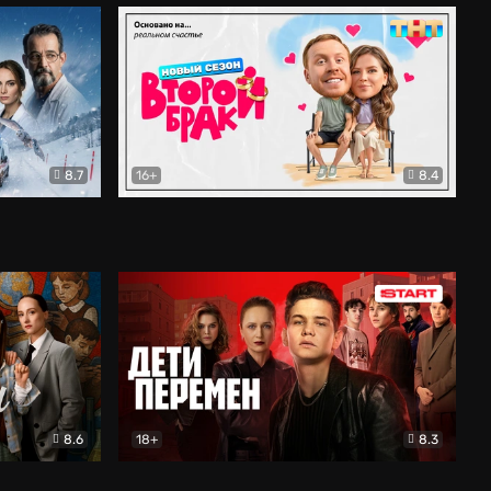
8.7
16+
8.4
ама
Второй брак
Комедия
8.6
18+
8.3