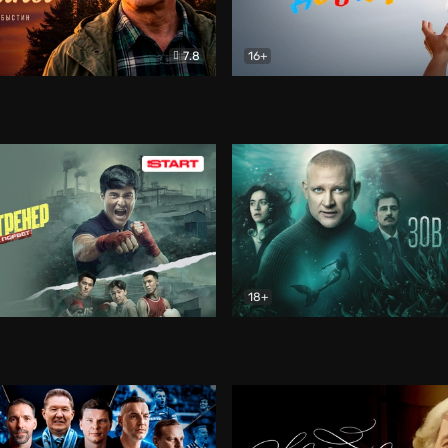
7.8
16+
стины
Драма
В круге добра
Документа
18+
ренер
Драма
Зов русалки
Детектив