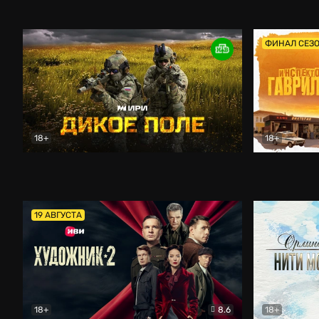
Кордон
Боевик
Афоня (202
ФИНАЛ СЕЗ
18+
18+
Дикое поле
Документальный
Инспектор 
19 АВГУСТА
18+
8.6
18+