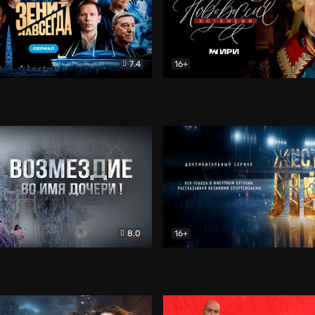
7.4
16+
егда. Сериал
Документальный
Новороссия. Потёмкин
Др
8.0
16+
Боевик
Жёсткий лёд
Документал