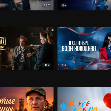
7.7
12+
Соло
Документальный
Двойная жизнь Ми
Комед
8.2
18+
на расследование. Тайный враг
Детектив
В сентябре вода холодная
Детектив