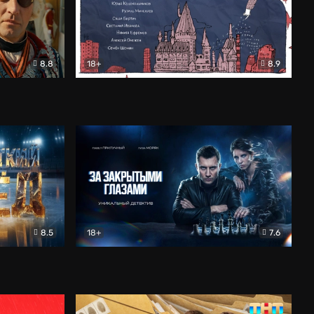
8.8
18+
8.9
ама
В «Хогвартс» я не попал
Документальный
8.5
18+
7.6
ьный
За закрытыми глазами
Детектив