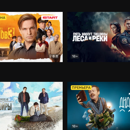
5)
Комедия
Олдскул
Комедия
ОНА
8.8
18+
Гаврилов
Комедия
Пять минут тишины
Детек
ПРЕМЬЕРА
18+