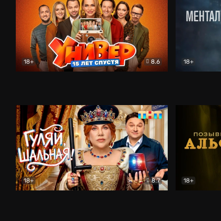
18+
8.6
18+
Универ. 15 лет спустя
Комедия
Менталист
18+
8.7
18+
Гуляй, шальная!
Комедия
Позывной 