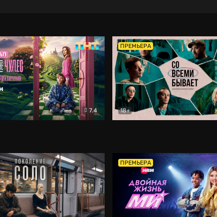
ПРЕМЬЕРА
7.4
18+
ране Чудес. Безумные приключения
Со всеми бывает
Фэнтези
Докумен
ПРЕМЬЕРА