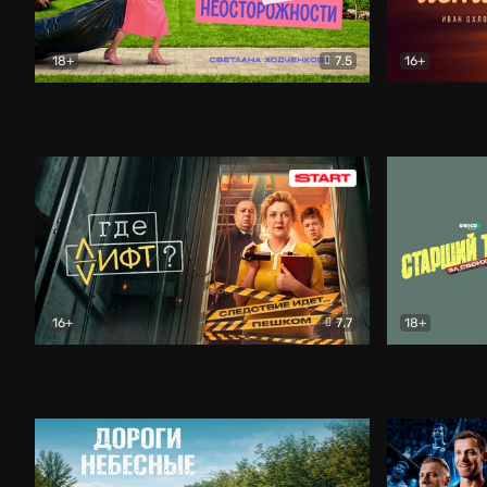
18+
7.5
16+
Свободна по неосторожности
Комедия
Простые и
16+
7.7
18+
Где лифт?
Комедия
Старший т