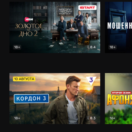
18+
8.4
18+
Золотое дно
Драма
Мошенник
10 АВГУСТА
18+
8.3
16+