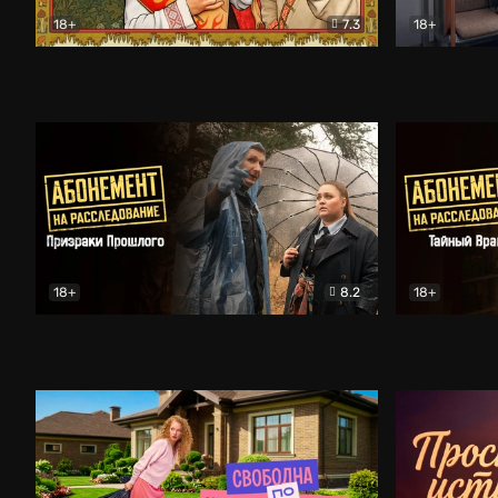
18+
7.3
18+
Очень древняя Русь
Комедия
Поколение 
18+
8.2
18+
Абонемент на расследование. Призраки прошлого
Абонемент 