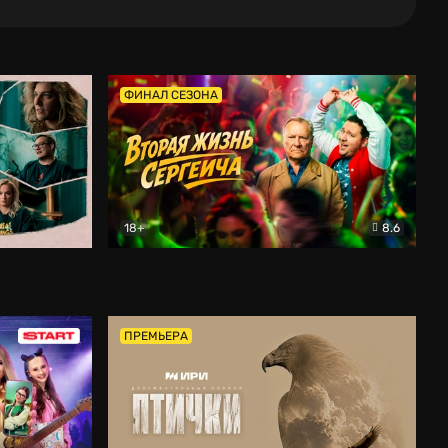
ФИНАЛ СЕЗОНА
18+
8.6
тальный
Вторая жизнь Сергеича
Комедия
ПРЕМЬЕРА