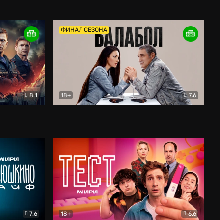
Дети перемен
Драма
ФИНАЛ СЕЗОНА
8.1
18+
7.6
тив
Балабол
Детектив
7.6
18+
6.6