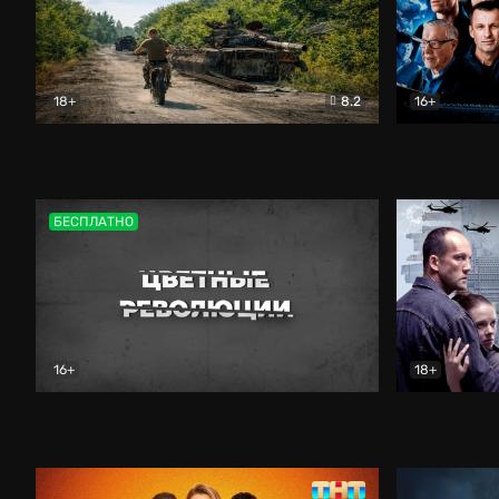
18+
8.2
16+
Дороги небесные
Документальный
Зенит навс
БЕСПЛАТНО
16+
18+
Цветные революции
Документальный
Возмездие