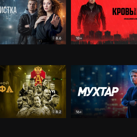
8.6
18+
ка
Детектив
Кровь за кровь (2026)
Бое
8.2
16+
«Альфа»
Боевик
Мухтар. Он вернулся
Дет