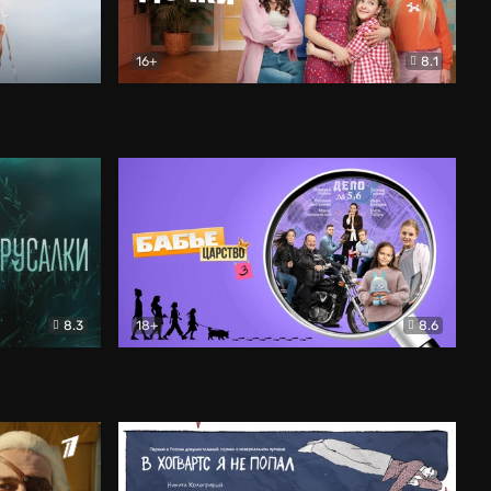
16+
8.1
льный
Папины дочки. Новые
Комедия
8.3
18+
8.6
Бабье царство
Детектив