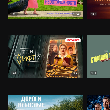
18+
7.5
16+
Свободна по неосторожности
Комедия
Простые и
16+
7.7
18+
Где лифт?
Комедия
Старший т