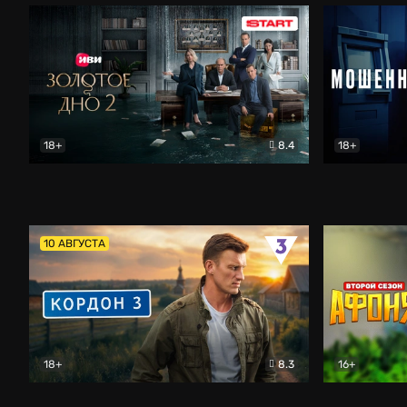
18+
8.4
18+
Золотое дно
Драма
Мошенник
10 АВГУСТА
18+
8.3
16+