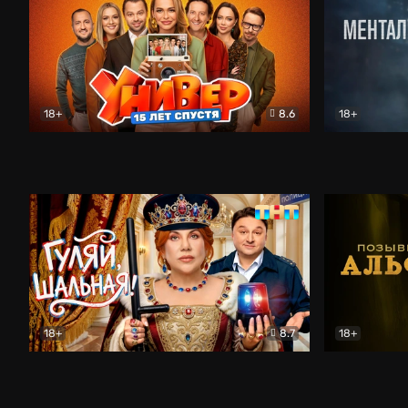
18+
8.6
18+
Универ. 15 лет спустя
Комедия
Менталист
18+
8.7
18+
Гуляй, шальная!
Комедия
Позывной 