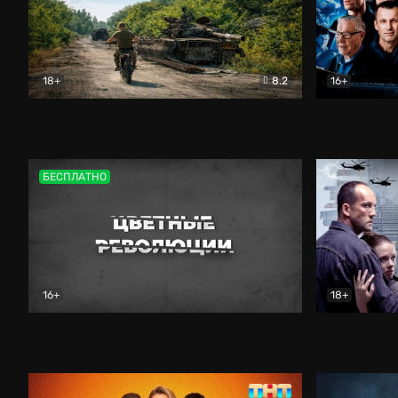
18+
8.2
16+
Дороги небесные
Документальный
Зенит навс
БЕСПЛАТНО
16+
18+
Цветные революции
Документальный
Возмездие