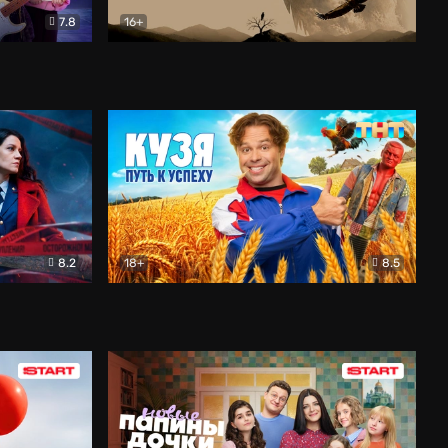
7.8
16+
ия
Птички
Документальный
8.2
18+
8.5
Детектив
Кузя. Путь к успеху
Комедия