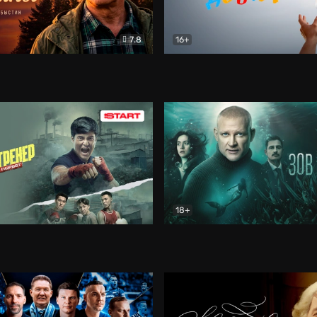
7.8
16+
стины
Драма
В круге добра
Документа
18+
ренер
Драма
Зов русалки
Детектив