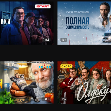
8.5
16+
и
Детектив
Полная совместимость
Др
СКОРО
8.4
16+