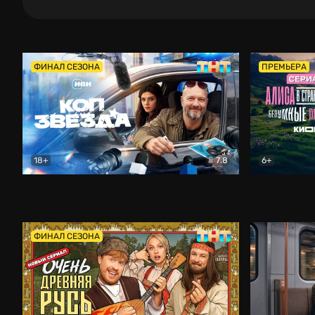
ФИНАЛ СЕЗОНА
ПРЕМЬЕРА
18+
7.8
6+
Коп-звезда
Комедия
Алиса в Ст
ФИНАЛ СЕЗОНА