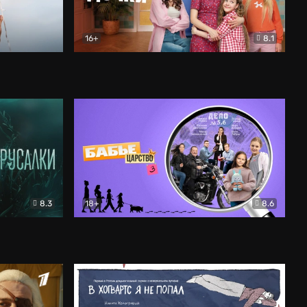
16+
8.1
льный
Папины дочки. Новые
Комедия
8.3
18+
8.6
Бабье царство
Детектив