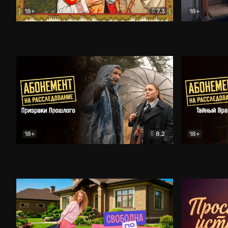
18+
7.3
18+
Очень древняя Русь
Комедия
Поколение 
18+
8.2
18+
Абонемент на расследование. Призраки прошлого
Абонемент 