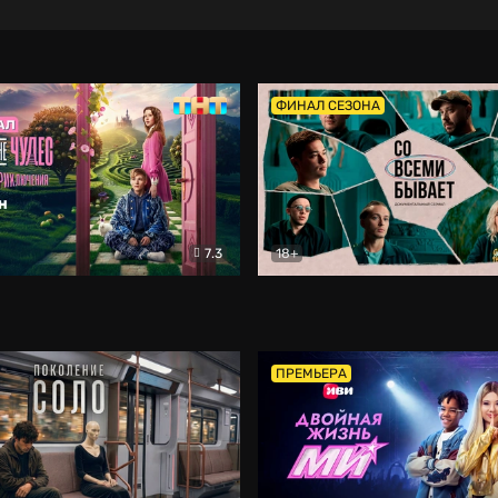
ФИНАЛ СЕЗОНА
7.3
18+
ране Чудес. Безумные приключения
Со всеми бывает
Фэнтези
Докумен
ПРЕМЬЕРА