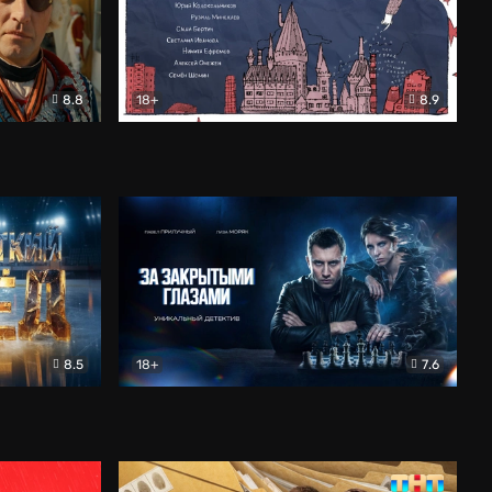
8.8
18+
8.9
ама
В «Хогвартс» я не попал
Документальный
8.5
18+
7.6
ьный
За закрытыми глазами
Детектив