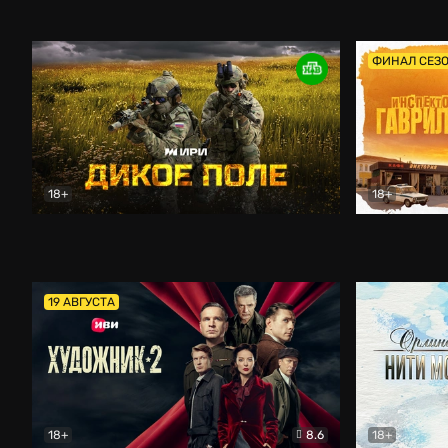
Кордон
Боевик
Афоня (202
ФИНАЛ СЕЗ
18+
18+
Дикое поле
Документальный
Инспектор 
19 АВГУСТА
18+
8.6
18+