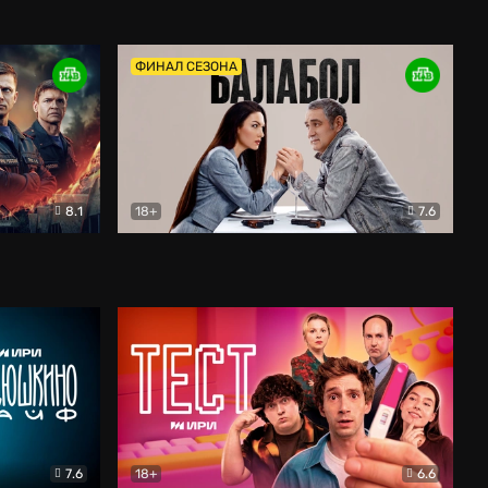
Дети перемен
Драма
ФИНАЛ СЕЗОНА
8.1
18+
7.6
тив
Балабол
Детектив
7.6
18+
6.6