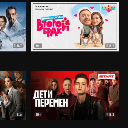
8.7
16+
8.4
ама
Второй брак
Комедия
8.6
18+
8.3