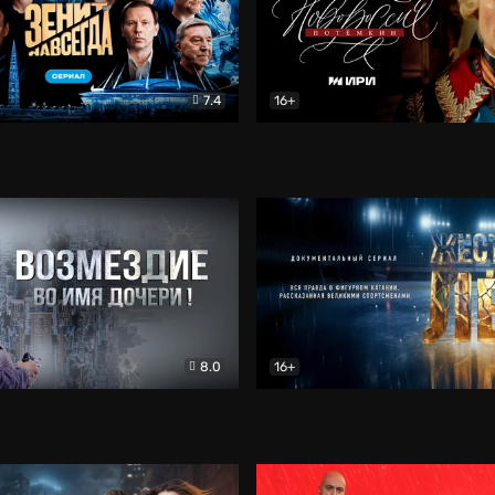
7.4
16+
егда. Сериал
Документальный
Новороссия. Потёмкин
Др
8.0
16+
Боевик
Жёсткий лёд
Документал