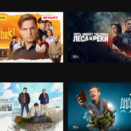
5)
Комедия
Олдскул
Комедия
ОНА
8.8
18+
Гаврилов
Комедия
Пять минут тишины
Детек
18+