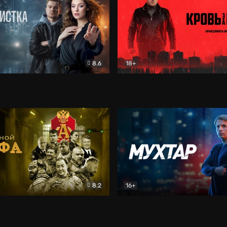
8.6
18+
ка
Детектив
Кровь за кровь (2026)
Бое
8.2
16+
«Альфа»
Боевик
Мухтар. Он вернулся
Дет