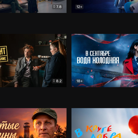
7.8
12+
Соло
Документальный
Двойная жизнь Ми
Комед
8.2
18+
на расследование. Тайный враг
Детектив
В сентябре вода холодная
Детектив