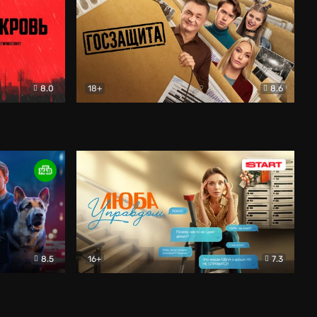
8.0
18+
8.6
вик
Госзащита
Комедия
8.5
16+
7.3
ектив
Люба Управдом
Комедия