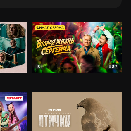
ФИНАЛ СЕЗОНА
18+
8.7
тальный
Вторая жизнь Сергеича
Комедия