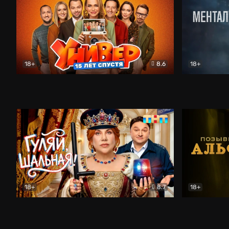
18+
8.6
18+
Универ. 15 лет спустя
Комедия
Менталист
18+
8.7
18+
Гуляй, шальная!
Комедия
Позывной 