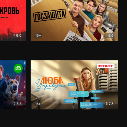
8.0
18+
8.6
вик
Госзащита
Комедия
8.5
16+
7.3
ектив
Люба Управдом
Комедия