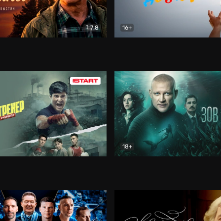
7.8
16+
стины
Драма
В круге добра
Документа
18+
ренер
Драма
Зов русалки
Детектив