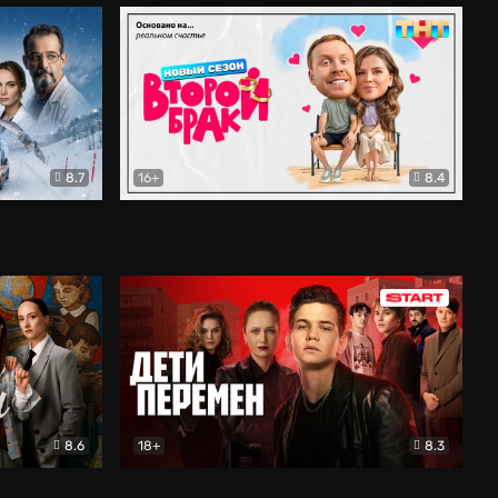
8.7
16+
8.4
ама
Второй брак
Комедия
8.6
18+
8.3