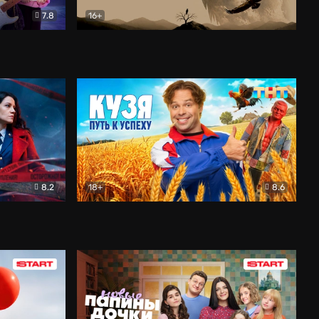
7.8
16+
ия
Птички
Документальный
8.2
18+
8.6
Детектив
Кузя. Путь к успеху
Комедия