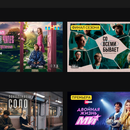
ФИНАЛ СЕЗОНА
7.3
18+
ране Чудес. Безумные приключения
Со всеми бывает
Фэнтези
Докумен
ПРЕМЬЕРА