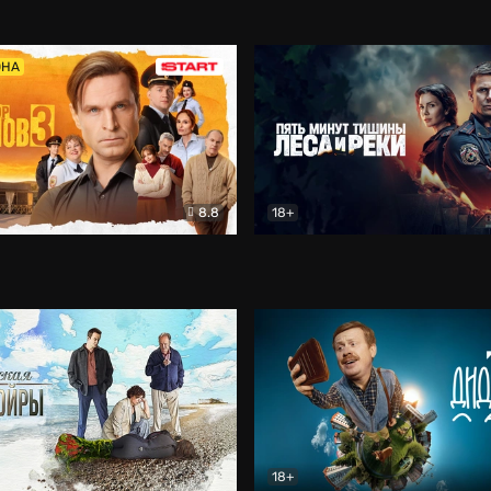
5)
Комедия
Олдскул
Комедия
ОНА
8.8
18+
Гаврилов
Комедия
Пять минут тишины
Детек
18+