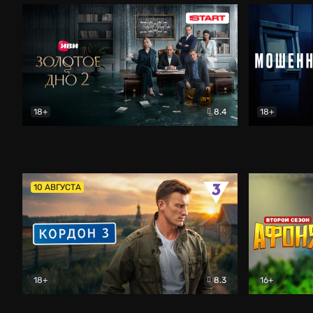
18+
8.4
18+
Золотое дно
Драма
Мошенник
10 АВГУСТА
18+
8.3
16+