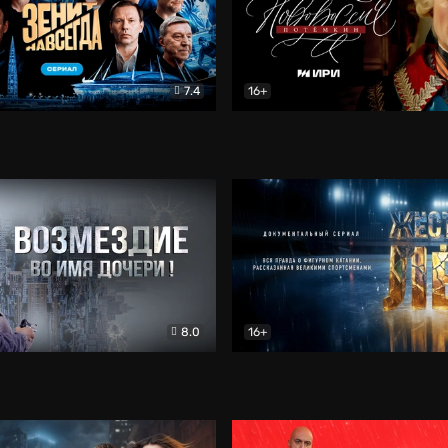
7.4
16+
егда. Сериал
Документальный
Новороссия. Потёмкин
Др
8.0
16+
Боевик
Жёсткий лёд
Документал