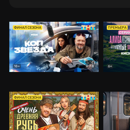
ФИНАЛ СЕЗОНА
ПРЕМЬЕРА
18+
7.8
6+
Коп-звезда
Комедия
Алиса в Ст
ФИНАЛ СЕЗОНА