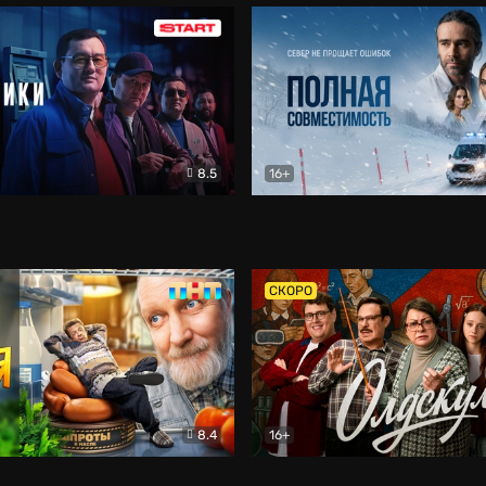
8.5
16+
и
Детектив
Полная совместимость
Др
СКОРО
8.4
16+