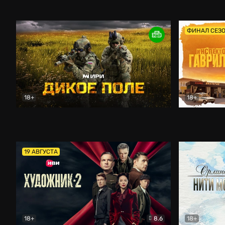
Кордон
Боевик
Афоня (202
ФИНАЛ СЕЗ
18+
18+
Дикое поле
Документальный
Инспектор 
19 АВГУСТА
18+
8.6
18+