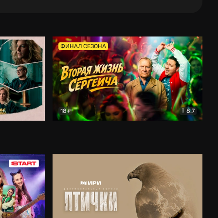
ФИНАЛ СЕЗОНА
18+
8.7
тальный
Вторая жизнь Сергеича
Комедия