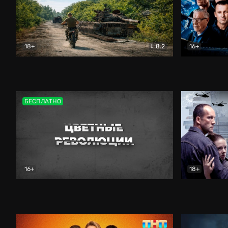
18+
8.2
16+
Дороги небесные
Документальный
Зенит навс
БЕСПЛАТНО
16+
18+
Цветные революции
Документальный
Возмездие