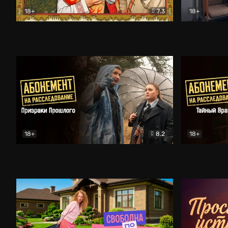
18+
7.3
18+
Очень древняя Русь
Комедия
Поколение 
18+
8.2
18+
Абонемент на расследование. Призраки прошлого
Абонемент 