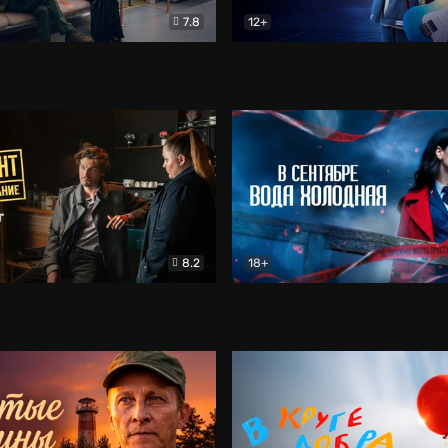
7.8
12+
Соло
Документальный
Двойная жизнь Ми
Комед
8.2
18+
на расследование. Тайный враг
Детектив
В сентябре вода холодная
Детектив