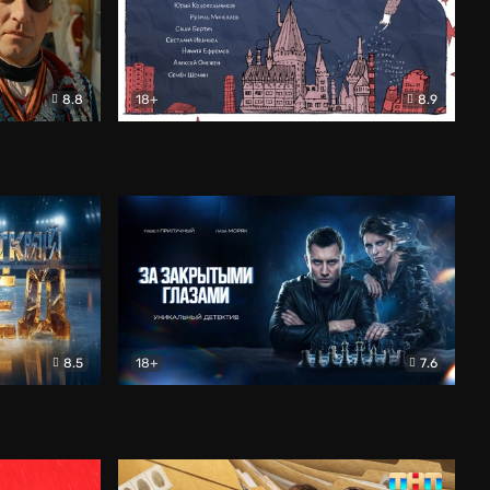
8.8
18+
8.9
ама
В «Хогвартс» я не попал
Документальный
8.5
18+
7.6
ьный
За закрытыми глазами
Детектив