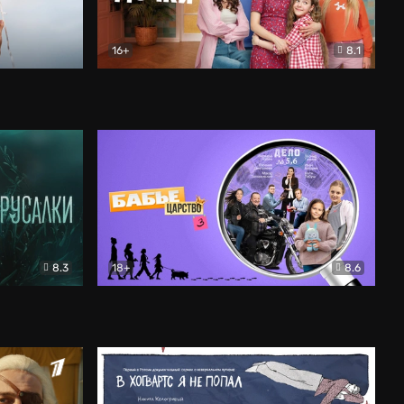
16+
8.1
льный
Папины дочки. Новые
Комедия
8.3
18+
8.6
Бабье царство
Детектив