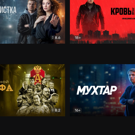
8.6
18+
ка
Детектив
Кровь за кровь (2026)
Бое
8.2
16+
«Альфа»
Боевик
Мухтар. Он вернулся
Дет