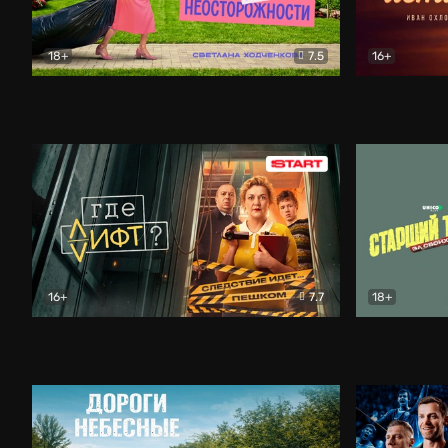
18+
7.5
16+
Свободна по неосторожности
Комедия
Простые и
16+
7.7
18+
Где лифт?
Комедия
Старший т