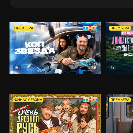
ПРЕМЬЕРА
ПРЕМЬЕРА
18+
7.5
6+
Коп-звезда
Комедия
Алиса в Ст
ФИНАЛ СЕЗОНА
ПРЕМЬЕРА