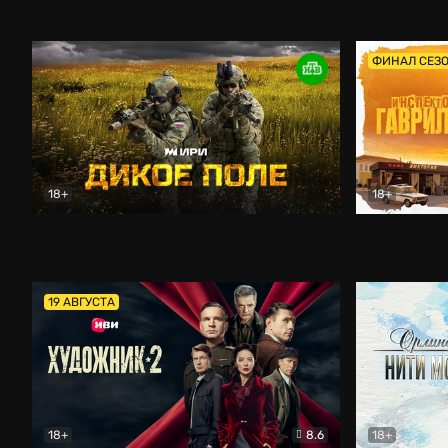
Кордон
Боевик
Афоня (202
ФИНАЛ СЕЗ
18+
18+
Дикое поле
Документальный
Инспектор 
19 АВГУСТА
18+
8.6
18+