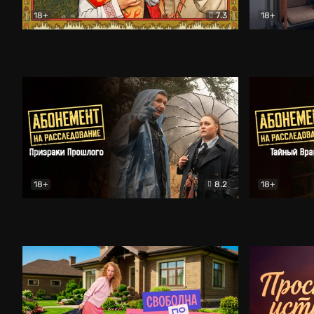
18+
7.3
18+
Очень древняя Русь
Комедия
Поколение 
18+
8.2
18+
Абонемент на расследование. Призраки прошлого
Абонемент 