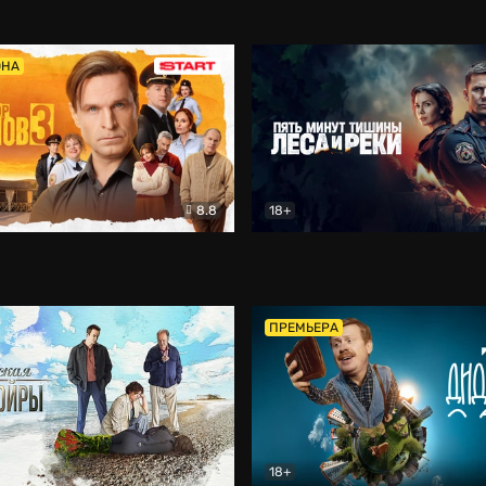
5)
Комедия
Олдскул
Комедия
ОНА
8.8
18+
Гаврилов
Комедия
Пять минут тишины
Детек
ПРЕМЬЕРА
18+