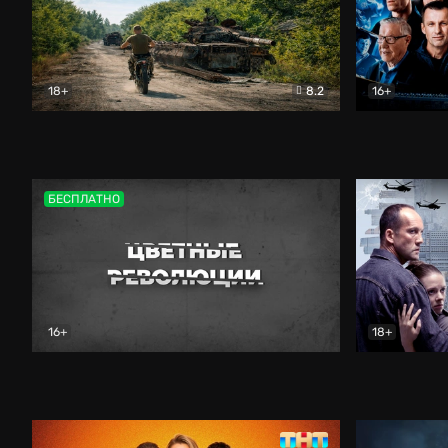
18+
8.2
16+
Дороги небесные
Документальный
Зенит навс
БЕСПЛАТНО
16+
18+
Цветные революции
Документальный
Возмездие