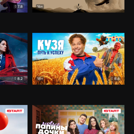
7.8
16+
ия
Птички
Документальный
8.2
18+
8.6
Детектив
Кузя. Путь к успеху
Комедия