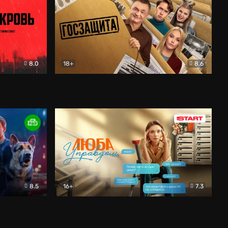
8.0
18+
8.6
вик
Госзащита
Комедия
8.5
16+
7.3
ектив
Люба Управдом
Комедия