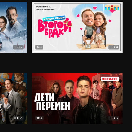
8.7
16+
8.4
ама
Второй брак
Комедия
8.6
18+
8.3