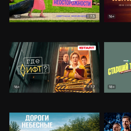
18+
7.5
16+
Свободна по неосторожности
Комедия
Простые и
16+
7.7
18+
Где лифт?
Комедия
Старший т