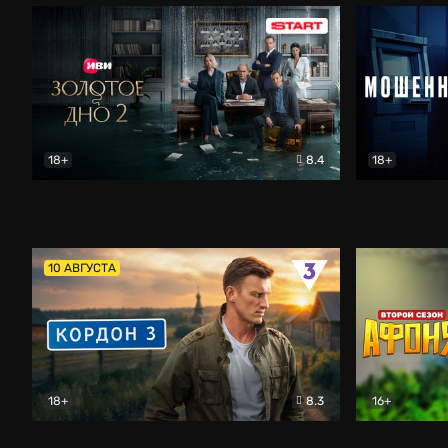
18+
8.4
18+
Золотое дно
Драма
Мошенник
10 АВГУСТА
18+
8.3
16+