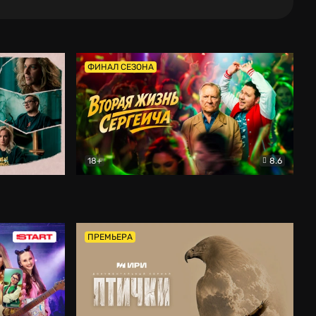
ФИНАЛ СЕЗОНА
18+
8.6
тальный
Вторая жизнь Сергеича
Комедия
ПРЕМЬЕРА