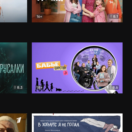
16+
8.1
льный
Папины дочки. Новые
Комедия
8.3
18+
8.6
Бабье царство
Детектив