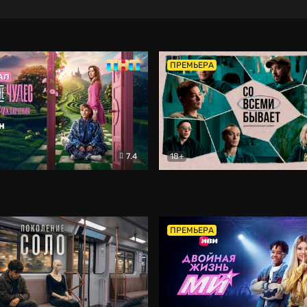
ПРЕМЬЕРА
7.4
18+
ране Чудес. Безумные приключения
Со всеми бывает
Фэнтези
Докумен
ПРЕМЬЕРА