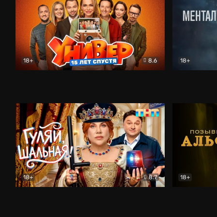
18+
8.6
18+
Универ. 15 лет спустя
Комедия
Менталист
18+
8.7
18+
Гуляй, шальная!
Комедия
Позывной 