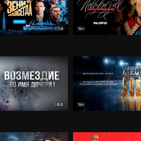
7.4
16+
егда. Сериал
Документальный
Новороссия. Потёмкин
Др
8.0
16+
Боевик
Жёсткий лёд
Документал