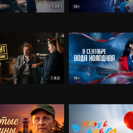
7.7
12+
Соло
Документальный
Двойная жизнь Ми
Комед
8.2
18+
на расследование. Тайный враг
Детектив
В сентябре вода холодная
Детектив