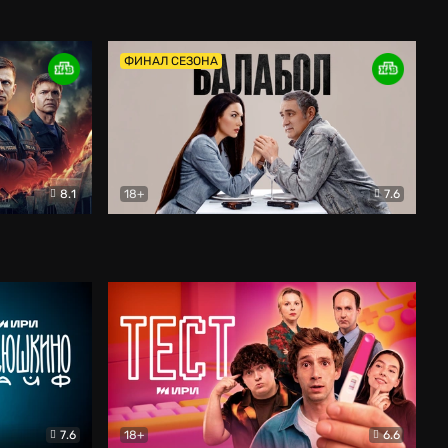
Дети перемен
Драма
ФИНАЛ СЕЗОНА
8.1
18+
7.6
тив
Балабол
Детектив
7.6
18+
6.6