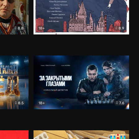
8.8
18+
8.9
ама
В «Хогвартс» я не попал
Документальный
8.5
18+
7.6
ьный
За закрытыми глазами
Детектив