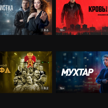
8.6
18+
ка
Детектив
Кровь за кровь (2026)
Бое
8.2
16+
«Альфа»
Боевик
Мухтар. Он вернулся
Дет