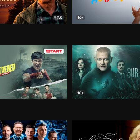
7.8
16+
стины
Драма
В круге добра
Документа
18+
ренер
Драма
Зов русалки
Детектив