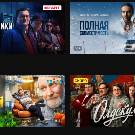
8.5
16+
и
Детектив
Полная совместимость
Др
СКОРО
8.4
16+