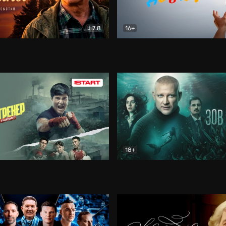
7.8
16+
стины
Драма
В круге добра
Документа
18+
ренер
Драма
Зов русалки
Детектив