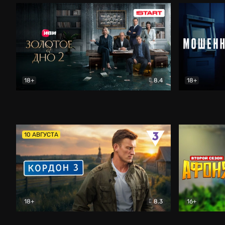
18+
8.4
18+
Золотое дно
Драма
Мошенник
10 АВГУСТА
18+
8.3
16+