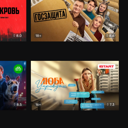
8.0
18+
8.6
вик
Госзащита
Комедия
8.5
16+
7.3
ектив
Люба Управдом
Комедия