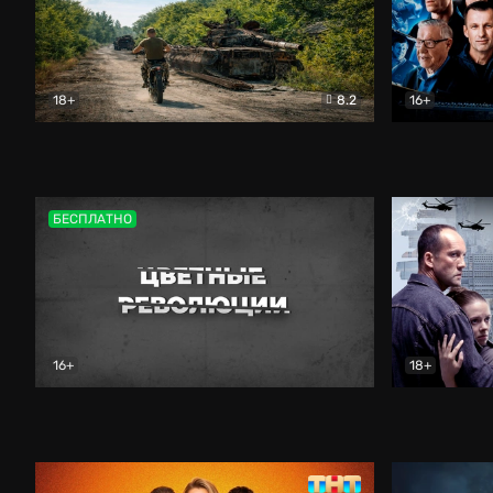
18+
8.2
16+
Дороги небесные
Документальный
Зенит навс
БЕСПЛАТНО
16+
18+
Цветные революции
Документальный
Возмездие