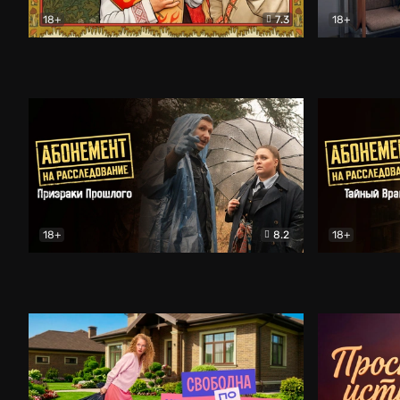
18+
7.3
18+
Очень древняя Русь
Комедия
Поколение 
18+
8.2
18+
Абонемент на расследование. Призраки прошлого
Абонемент 