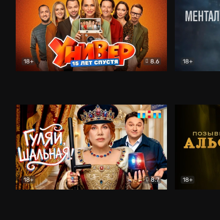
18+
8.6
18+
Универ. 15 лет спустя
Комедия
Менталист
18+
8.7
18+
Гуляй, шальная!
Комедия
Позывной 