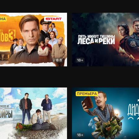
5)
Комедия
Олдскул
Комедия
ОНА
8.8
18+
Гаврилов
Комедия
Пять минут тишины
Детек
ПРЕМЬЕРА
18+