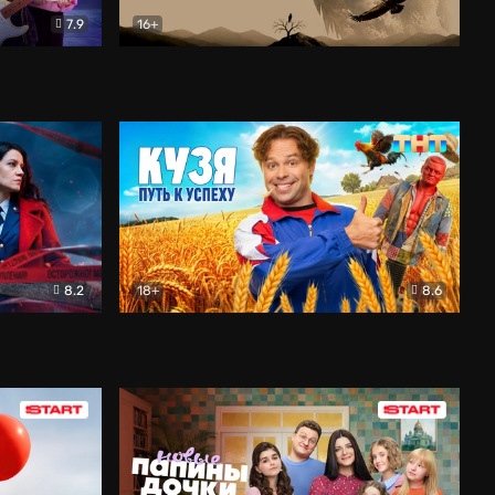
7.9
16+
ия
Птички
Документальный
8.2
18+
8.6
Детектив
Кузя. Путь к успеху
Комедия