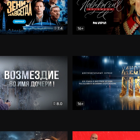
7.4
16+
егда. Сериал
Документальный
Новороссия. Потёмкин
Др
8.0
16+
Боевик
Жёсткий лёд
Документал