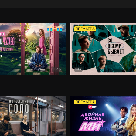
ПРЕМЬЕРА
7.3
18+
ране Чудес. Безумные приключения
Со всеми бывает
Фэнтези
Докумен
ПРЕМЬЕРА