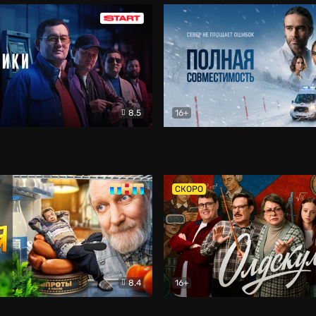
8.5
16+
и
Детектив
Полная совместимость
Др
СКОРО
8.4
16+