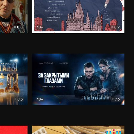
8.8
18+
8.9
ама
В «Хогвартс» я не попал
Документальный
8.5
18+
7.6
ьный
За закрытыми глазами
Детектив