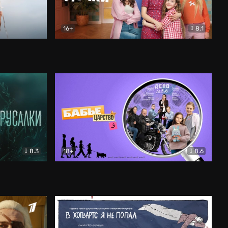
16+
8.1
льный
Папины дочки. Новые
Комедия
8.3
18+
8.6
Бабье царство
Детектив