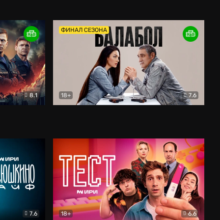
Дети перемен
Драма
ФИНАЛ СЕЗОНА
8.1
18+
7.6
тив
Балабол
Детектив
7.6
18+
6.6