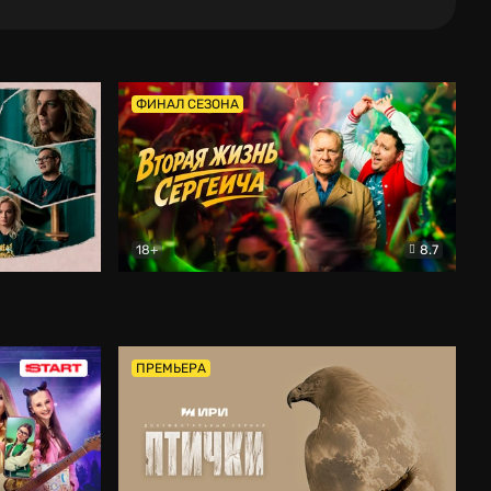
ФИНАЛ СЕЗОНА
18+
8.7
тальный
Вторая жизнь Сергеича
Комедия
ПРЕМЬЕРА