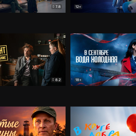
7.8
12+
Соло
Документальный
Двойная жизнь Ми
Комед
8.2
18+
на расследование. Тайный враг
Детектив
В сентябре вода холодная
Детектив