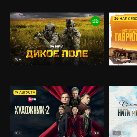
Кордон
Боевик
Афоня (202
ФИНАЛ СЕЗ
18+
18+
Дикое поле
Документальный
Инспектор 
19 АВГУСТА
18+
8.6
18+