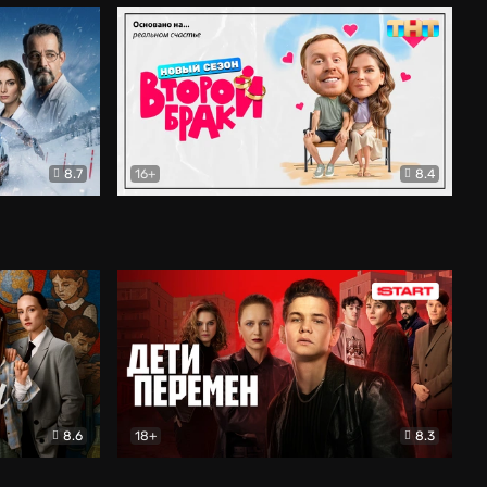
8.7
16+
8.4
ама
Второй брак
Комедия
8.6
18+
8.3