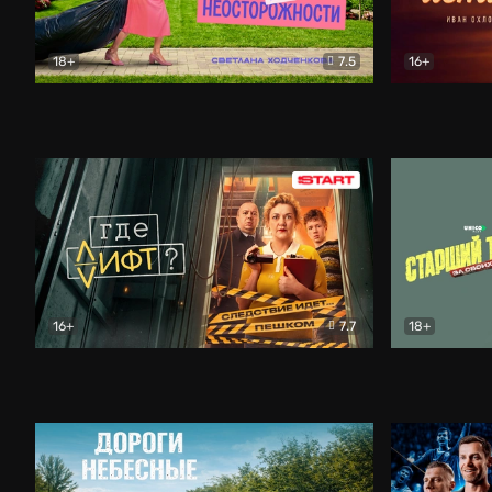
18+
7.5
16+
Свободна по неосторожности
Комедия
Простые и
16+
7.7
18+
Где лифт?
Комедия
Старший т