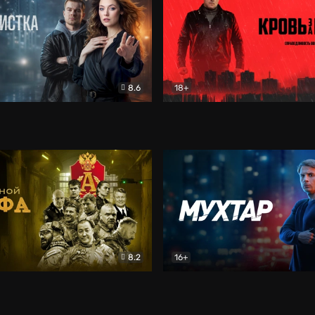
8.6
18+
ка
Детектив
Кровь за кровь (2026)
Бое
8.2
16+
«Альфа»
Боевик
Мухтар. Он вернулся
Дет