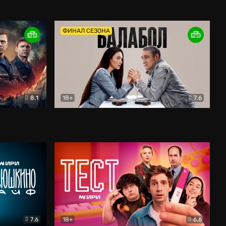
Дети перемен
Драма
ФИНАЛ СЕЗОНА
8.1
18+
7.6
тив
Балабол
Детектив
7.6
18+
6.6