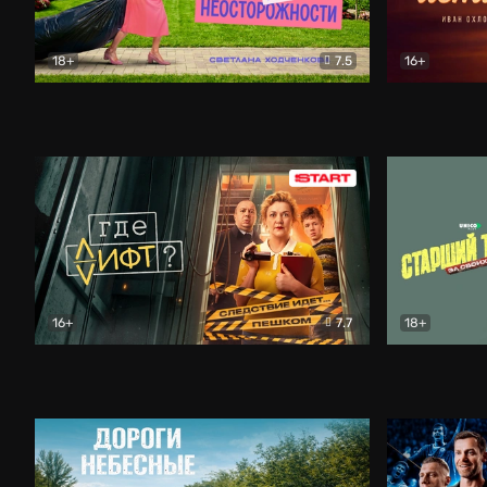
18+
7.5
16+
Свободна по неосторожности
Комедия
Простые и
16+
7.7
18+
Где лифт?
Комедия
Старший т