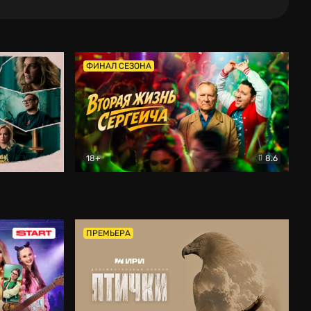
ФИНАЛ СЕЗОНА
18+
8.6
тальный
Вторая жизнь Сергеича
Комедия
ПРЕМЬЕРА