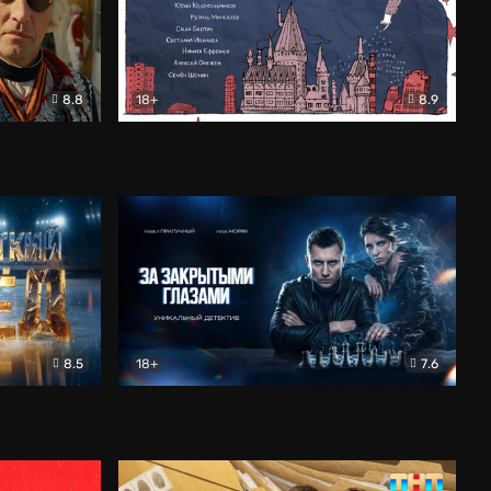
8.8
18+
8.9
ама
В «Хогвартс» я не попал
Документальный
8.5
18+
7.6
ьный
За закрытыми глазами
Детектив