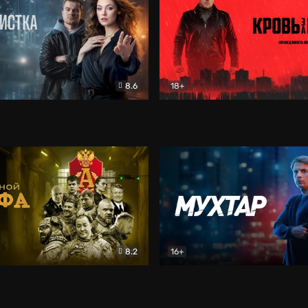
8.6
18+
ка
Детектив
Кровь за кровь (2026)
Бое
8.2
16+
«Альфа»
Боевик
Мухтар. Он вернулся
Дет