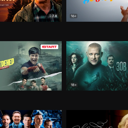
7.8
16+
стины
Драма
В круге добра
Документа
18+
ренер
Драма
Зов русалки
Детектив