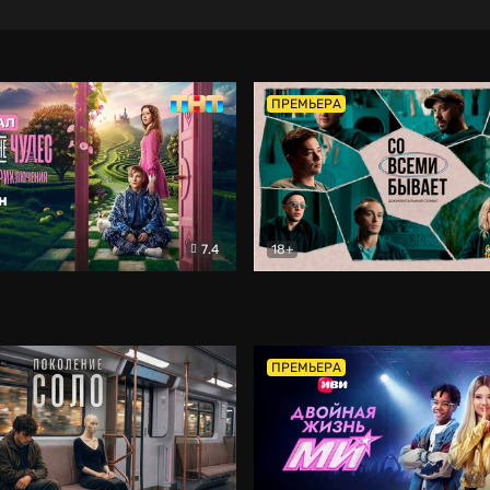
ПРЕМЬЕРА
7.4
18+
ране Чудес. Безумные приключения
Со всеми бывает
Фэнтези
Докумен
ПРЕМЬЕРА