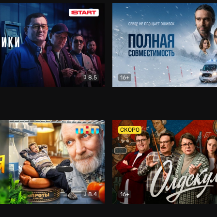
8.5
16+
и
Детектив
Полная совместимость
Др
СКОРО
8.4
16+