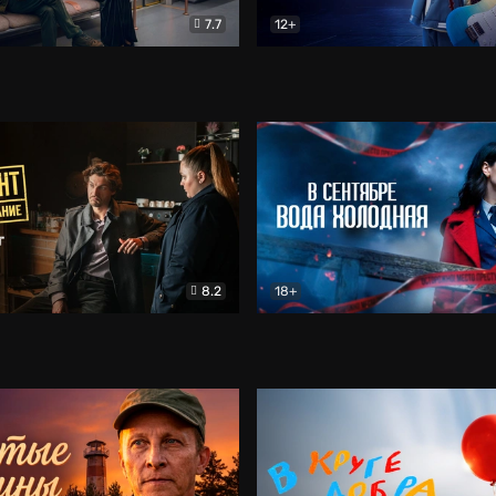
7.7
12+
Соло
Документальный
Двойная жизнь Ми
Комед
8.2
18+
на расследование. Тайный враг
Детектив
В сентябре вода холодная
Детектив