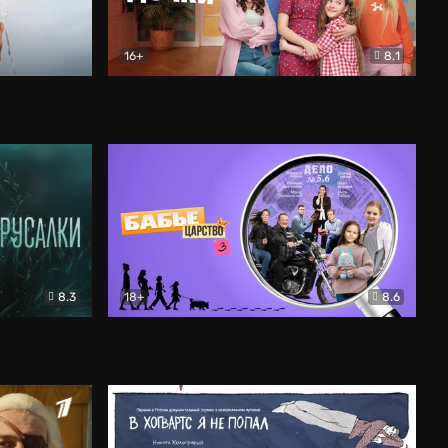
16+
8.1
льный
Папины дочки. Новые
Комедия
8.3
18+
8.6
Бабье царство
Детектив