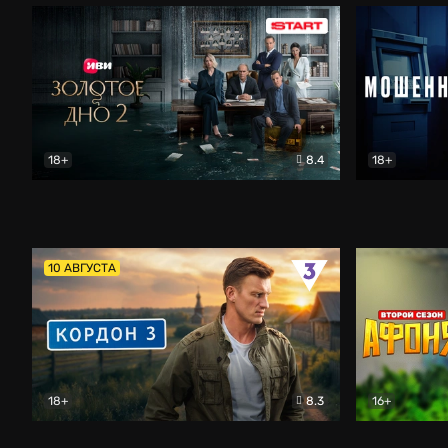
18+
8.4
18+
Золотое дно
Драма
Мошенник
10 АВГУСТА
18+
8.3
16+