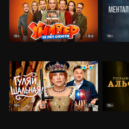
18+
8.6
18+
Универ. 15 лет спустя
Комедия
Менталист
18+
8.7
18+
Гуляй, шальная!
Комедия
Позывной 