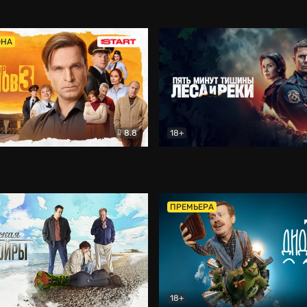
5)
Комедия
Олдскул
Комедия
ОНА
8.8
18+
Гаврилов
Комедия
Пять минут тишины
Детек
ПРЕМЬЕРА
18+