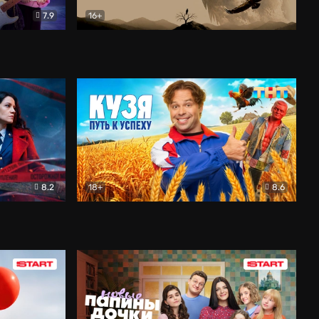
7.9
16+
ия
Птички
Документальный
8.2
18+
8.6
Детектив
Кузя. Путь к успеху
Комедия