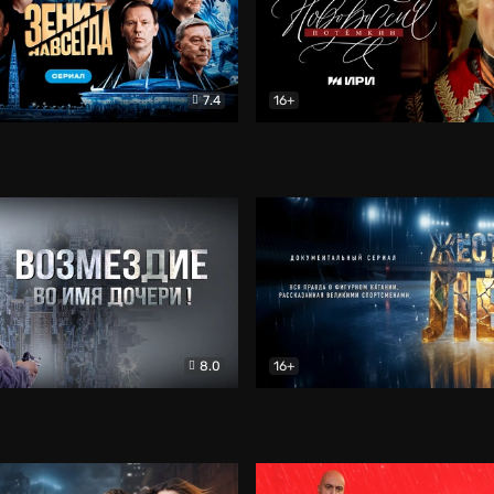
7.4
16+
егда. Сериал
Документальный
Новороссия. Потёмкин
Др
8.0
16+
Боевик
Жёсткий лёд
Документал