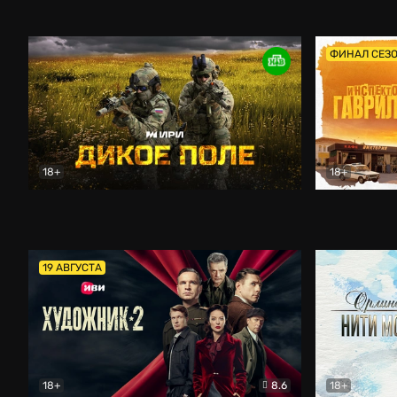
Кордон
Боевик
Афоня (202
ФИНАЛ СЕЗ
18+
18+
Дикое поле
Документальный
Инспектор 
19 АВГУСТА
18+
8.6
18+