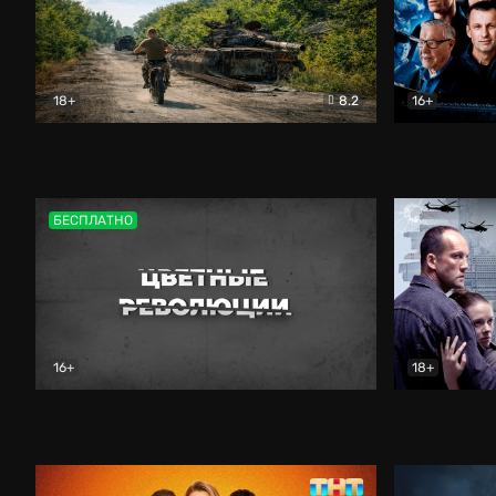
18+
8.2
16+
Дороги небесные
Документальный
Зенит навс
БЕСПЛАТНО
16+
18+
Цветные революции
Документальный
Возмездие