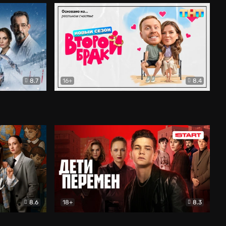
8.7
16+
8.4
ама
Второй брак
Комедия
8.6
18+
8.3