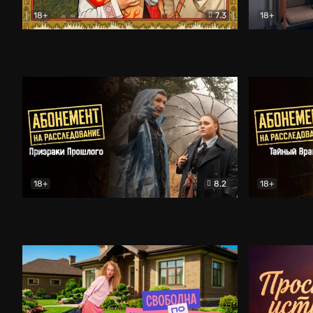
18+
7.3
18+
Очень древняя Русь
Комедия
Поколение 
18+
8.2
18+
Абонемент на расследование. Призраки прошлого
Абонемент 