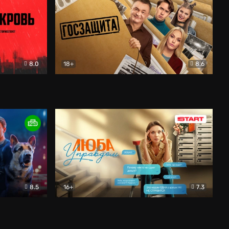
8.0
18+
8.6
вик
Госзащита
Комедия
8.5
16+
7.3
ектив
Люба Управдом
Комедия