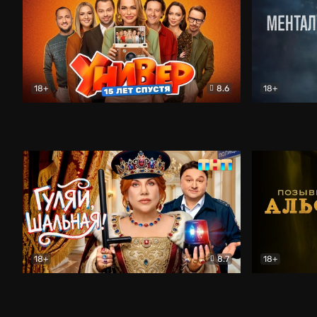
18+
8.6
18+
Универ. 15 лет спустя
Комедия
Менталист
18+
8.7
18+
Гуляй, шальная!
Комедия
Позывной 