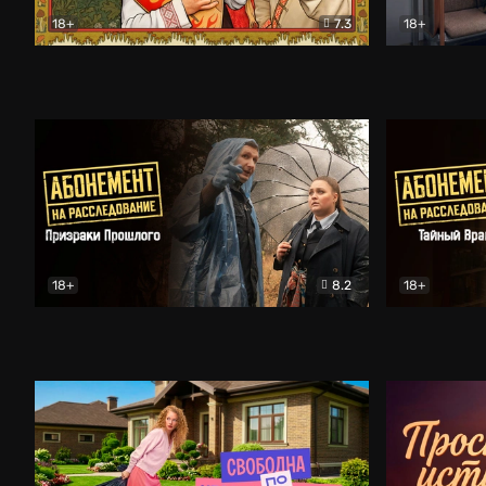
18+
7.3
18+
Очень древняя Русь
Комедия
Поколение 
18+
8.2
18+
Абонемент на расследование. Призраки прошлого
Абонемент 