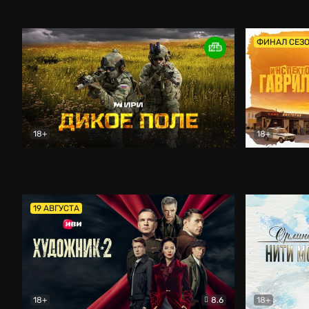
Кордон
Боевик
Афоня (202
ФИНАЛ СЕЗ
18+
18+
Дикое поле
Документальный
Инспектор 
19 АВГУСТА
18+
8.6
18+