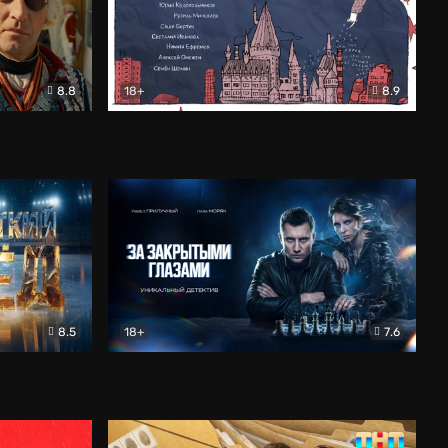
8.8
18+
8.9
ама
В «Хогвартс» я не попал
Документальный
8.5
18+
7.6
ьный
За закрытыми глазами
Детектив