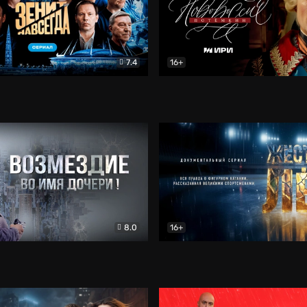
7.4
16+
егда. Сериал
Документальный
Новороссия. Потёмкин
Др
8.0
16+
Боевик
Жёсткий лёд
Документал