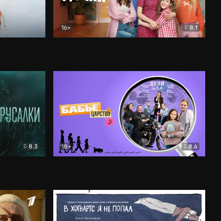
16+
8.1
льный
Папины дочки. Новые
Комедия
8.3
18+
8.6
Бабье царство
Детектив