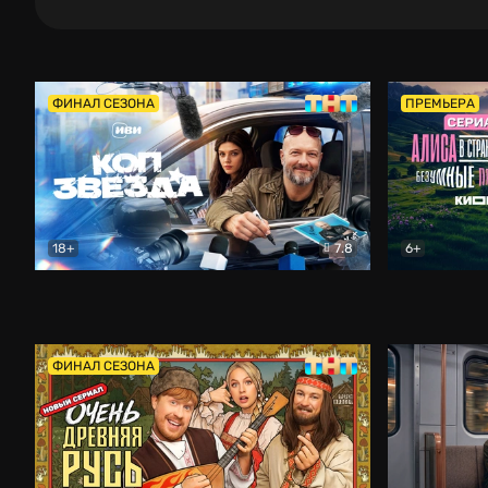
ФИНАЛ СЕЗОНА
ПРЕМЬЕРА
18+
7.8
6+
Коп-звезда
Комедия
Алиса в Ст
ФИНАЛ СЕЗОНА