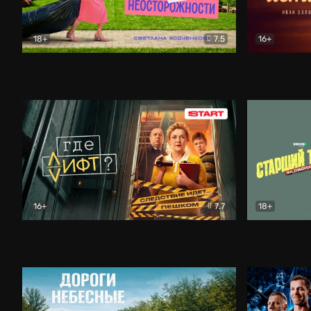
18+
7.5
16+
Свободна по неосторожности
Комедия
Простые и
16+
7.7
18+
Где лифт?
Комедия
Старший т