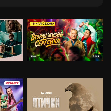
ФИНАЛ СЕЗОНА
18+
8.7
тальный
Вторая жизнь Сергеича
Комедия