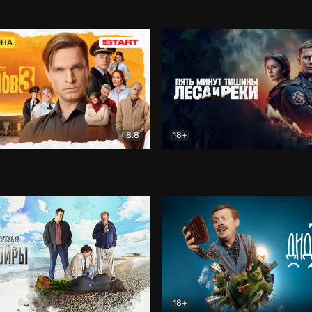
5)
Комедия
Олдскул
Комедия
ОНА
8.8
18+
Гаврилов
Комедия
Пять минут тишины
Детек
18+