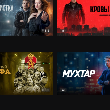
8.6
18+
ка
Детектив
Кровь за кровь (2026)
Бое
8.2
16+
«Альфа»
Боевик
Мухтар. Он вернулся
Дет