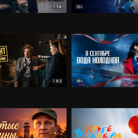
7.8
12+
Соло
Документальный
Двойная жизнь Ми
Комед
8.2
18+
на расследование. Тайный враг
Детектив
В сентябре вода холодная
Детектив