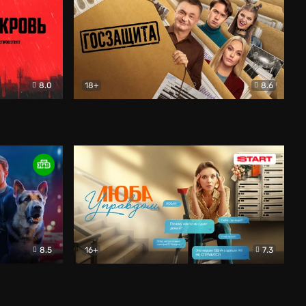
8.0
18+
8.6
вик
Госзащита
Комедия
8.5
16+
7.3
ектив
Люба Управдом
Комедия