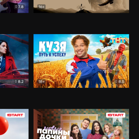
7.8
16+
ия
Птички
Документальный
8.2
18+
8.5
Детектив
Кузя. Путь к успеху
Комедия