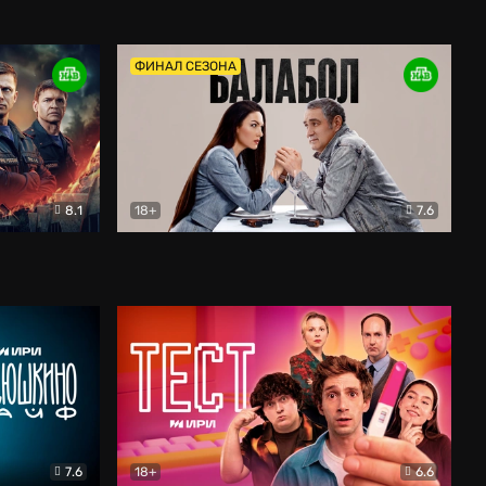
Дети перемен
Драма
ФИНАЛ СЕЗОНА
8.1
18+
7.6
тив
Балабол
Детектив
7.6
18+
6.6