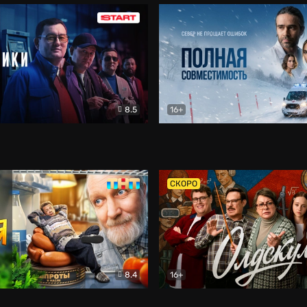
8.5
16+
и
Детектив
Полная совместимость
Др
СКОРО
8.4
16+