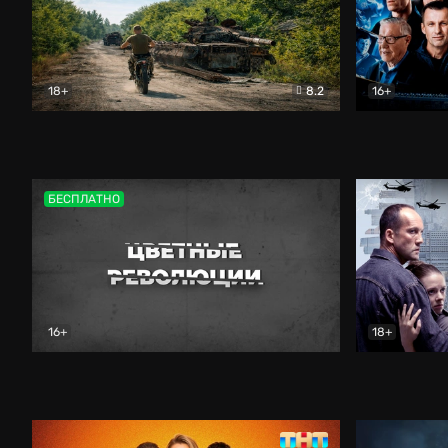
18+
8.2
16+
Дороги небесные
Документальный
Зенит навс
БЕСПЛАТНО
16+
18+
Цветные революции
Документальный
Возмездие