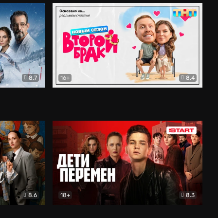
8.7
16+
8.4
ама
Второй брак
Комедия
8.6
18+
8.3