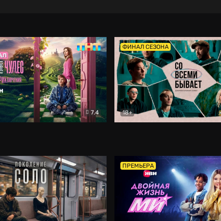
ФИНАЛ СЕЗОНА
7.4
18+
ране Чудес. Безумные приключения
Со всеми бывает
Фэнтези
Докумен
ПРЕМЬЕРА