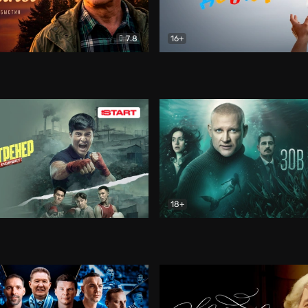
7.8
16+
стины
Драма
В круге добра
Документа
18+
ренер
Драма
Зов русалки
Детектив