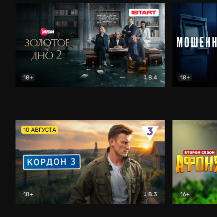
18+
8.4
18+
Золотое дно
Драма
Мошенник
10 АВГУСТА
18+
8.3
16+