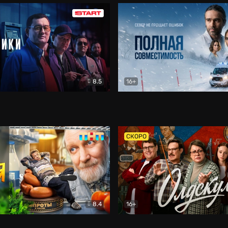
8.5
16+
и
Детектив
Полная совместимость
Др
СКОРО
8.4
16+