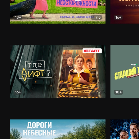
18+
7.5
16+
Свободна по неосторожности
Комедия
Простые и
16+
7.7
18+
Где лифт?
Комедия
Старший т