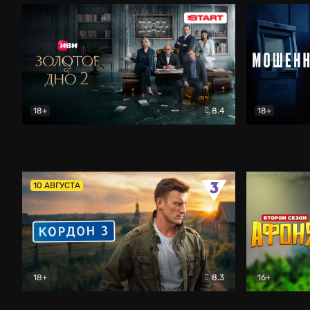
18+
8.4
18+
Золотое дно
Драма
Мошенник
10 АВГУСТА
18+
8.3
16+