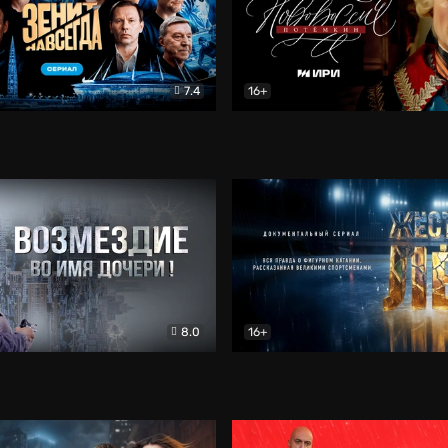
7.4
16+
егда. Сериал
Документальный
Новороссия. Потёмкин
Др
8.0
16+
Боевик
Жёсткий лёд
Документал