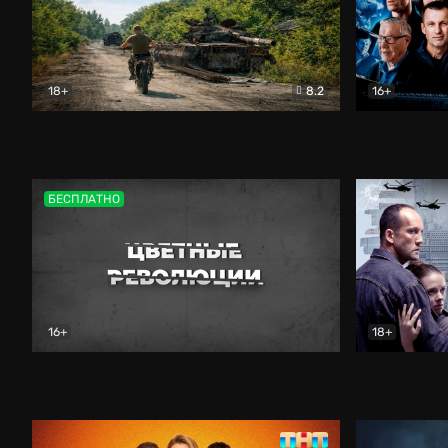
18+
8.2
16+
Дороги небесные
Документальный
Зенит навс
БЕСПЛАТНО
16+
18+
Цветные революции
Документальный
Возмездие