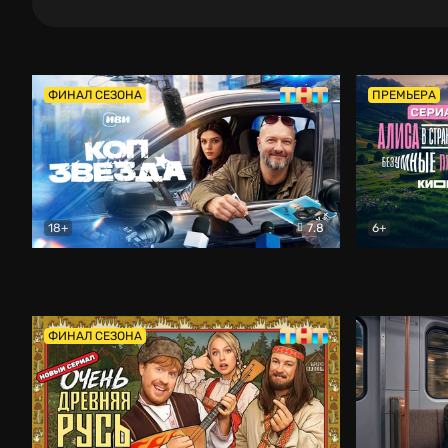
ФИНАЛ СЕЗОНА
ПРЕМЬЕРА
18+
7.8
6+
Коп-звезда
Комедия
Алиса в Ст
ФИНАЛ СЕЗОНА