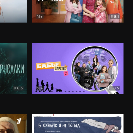
16+
8.1
льный
Папины дочки. Новые
Комедия
8.3
18+
8.6
Бабье царство
Детектив