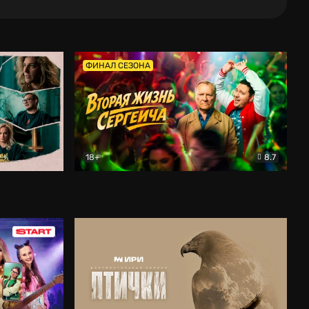
ФИНАЛ СЕЗОНА
18+
8.7
тальный
Вторая жизнь Сергеича
Комедия