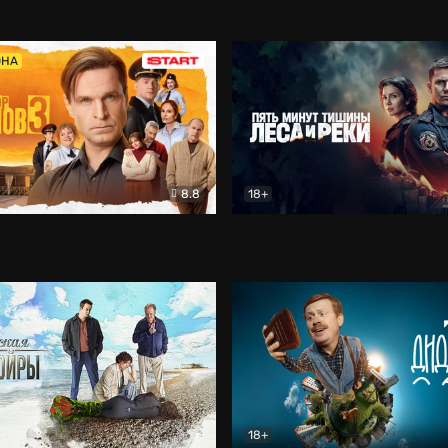
5)
Комедия
Олдскул
Комедия
ОНА
8.8
18+
Гаврилов
Комедия
Пять минут тишины
Детек
18+