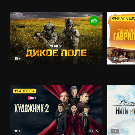
Кордон
Боевик
Афоня (202
ФИНАЛ СЕЗ
18+
18+
Дикое поле
Документальный
Инспектор 
19 АВГУСТА
18+
8.6
18+