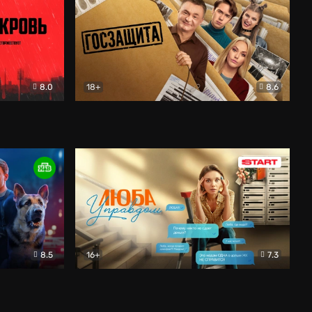
8.0
18+
8.6
вик
Госзащита
Комедия
8.5
16+
7.3
ектив
Люба Управдом
Комедия