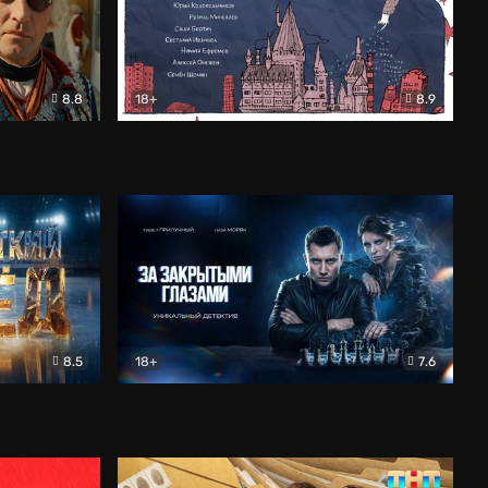
8.8
18+
8.9
ама
В «Хогвартс» я не попал
Документальный
8.5
18+
7.6
ьный
За закрытыми глазами
Детектив