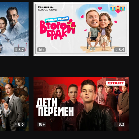
8.7
16+
8.4
ама
Второй брак
Комедия
8.6
18+
8.3