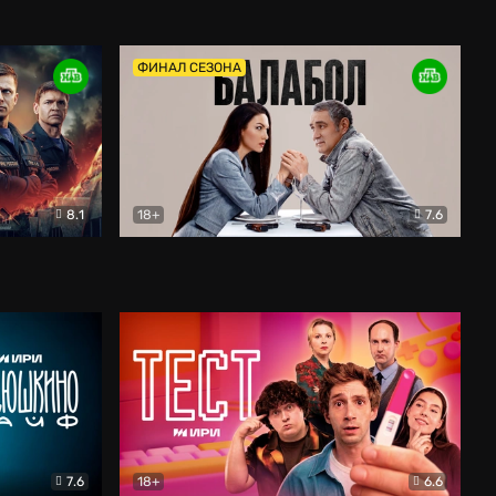
Дети перемен
Драма
ФИНАЛ СЕЗОНА
8.1
18+
7.6
тив
Балабол
Детектив
7.6
18+
6.6