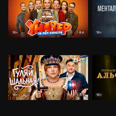
18+
8.6
18+
Универ. 15 лет спустя
Комедия
Менталист
18+
8.7
18+
Гуляй, шальная!
Комедия
Позывной 