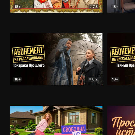
18+
7.3
18+
Очень древняя Русь
Комедия
Поколение 
18+
8.2
18+
Абонемент на расследование. Призраки прошлого
Абонемент 