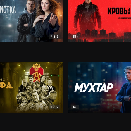
8.6
18+
ка
Детектив
Кровь за кровь (2026)
Бое
8.2
16+
«Альфа»
Боевик
Мухтар. Он вернулся
Дет