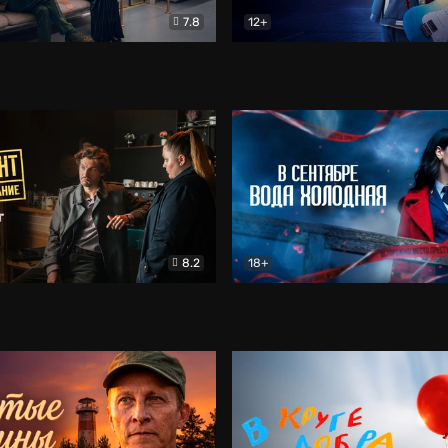
7.8
12+
Соло
Документальный
Двойная жизнь Ми
Комед
8.2
18+
на расследование. Тайный враг
Детектив
В сентябре вода холодная
Детектив