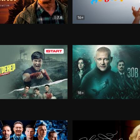
7.8
16+
стины
Драма
В круге добра
Документа
18+
ренер
Драма
Зов русалки
Детектив