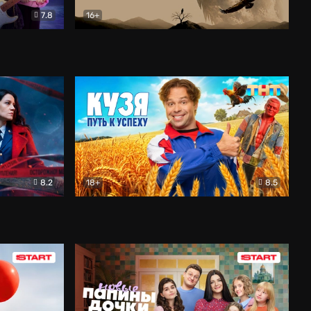
7.8
16+
ия
Птички
Документальный
8.2
18+
8.5
Детектив
Кузя. Путь к успеху
Комедия