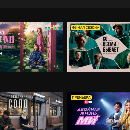
ФИНАЛ СЕЗОНА
7.3
18+
ране Чудес. Безумные приключения
Со всеми бывает
Фэнтези
Докумен
ПРЕМЬЕРА