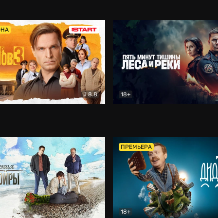
5)
Комедия
Олдскул
Комедия
ОНА
8.8
18+
Гаврилов
Комедия
Пять минут тишины
Детек
ПРЕМЬЕРА
18+