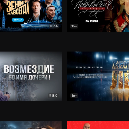
7.4
16+
егда. Сериал
Документальный
Новороссия. Потёмкин
Др
8.0
16+
Боевик
Жёсткий лёд
Документал