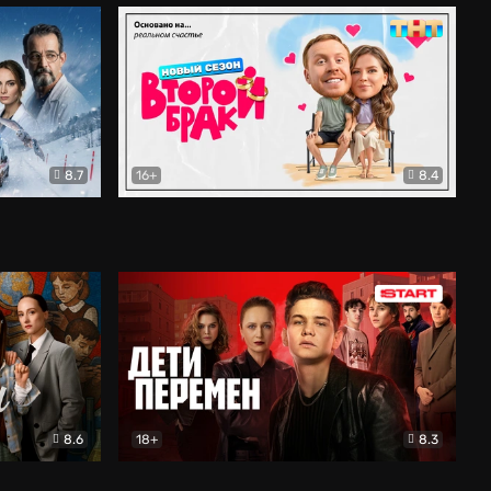
8.7
16+
8.4
ама
Второй брак
Комедия
8.6
18+
8.3