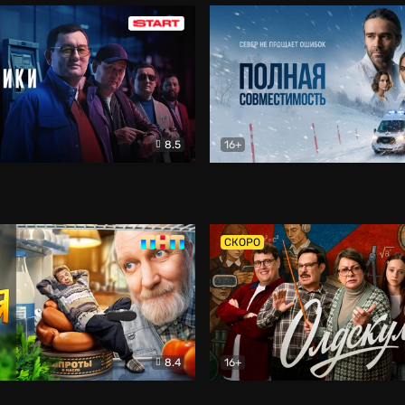
8.5
16+
и
Детектив
Полная совместимость
Др
СКОРО
8.4
16+