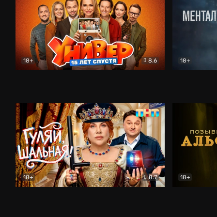
18+
8.6
18+
Универ. 15 лет спустя
Комедия
Менталист
18+
8.7
18+
Гуляй, шальная!
Комедия
Позывной 