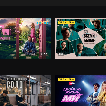
ПРЕМЬЕРА
7.3
18+
ране Чудес. Безумные приключения
Со всеми бывает
Фэнтези
Докумен
ПРЕМЬЕРА