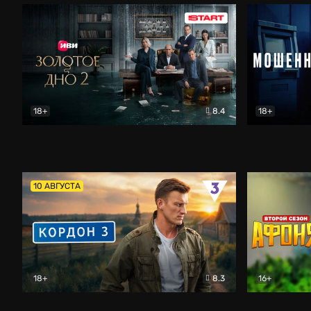
18+
8.4
18+
Золотое дно
Драма
Мошенник
10 АВГУСТА
18+
8.3
16+