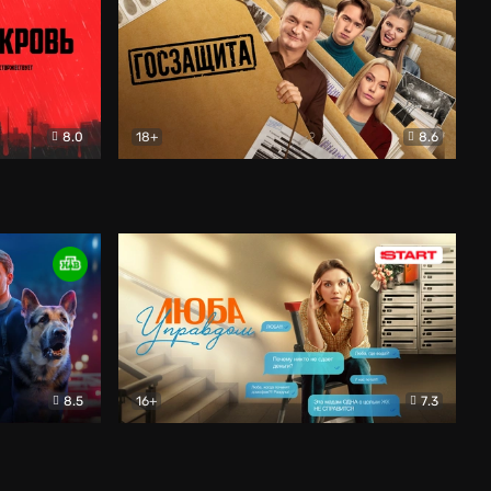
8.0
18+
8.6
вик
Госзащита
Комедия
8.5
16+
7.3
ектив
Люба Управдом
Комедия