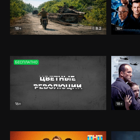
18+
8.2
16+
Дороги небесные
Документальный
Зенит навс
БЕСПЛАТНО
16+
18+
Цветные революции
Документальный
Возмездие