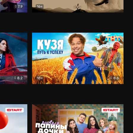
7.9
16+
ия
Птички
Документальный
8.2
18+
8.6
Детектив
Кузя. Путь к успеху
Комедия