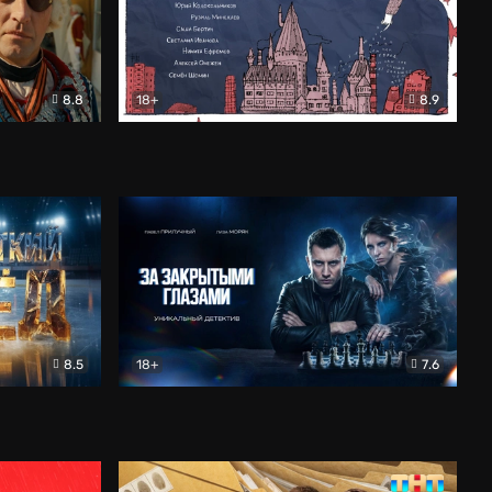
8.8
18+
8.9
ама
В «Хогвартс» я не попал
Документальный
8.5
18+
7.6
ьный
За закрытыми глазами
Детектив