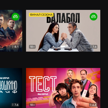
Дети перемен
Драма
ФИНАЛ СЕЗОНА
8.1
18+
7.6
тив
Балабол
Детектив
7.6
18+
6.6