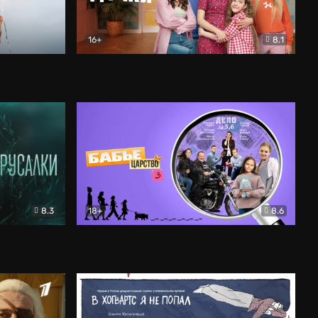
16+
8.1
льный
Папины дочки. Новые
Комедия
8.3
18+
8.6
Бабье царство
Детектив