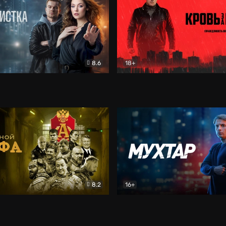
8.6
18+
ка
Детектив
Кровь за кровь (2026)
Бое
8.2
16+
«Альфа»
Боевик
Мухтар. Он вернулся
Дет