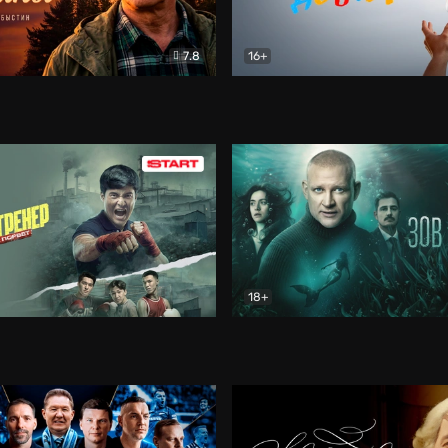
7.8
16+
стины
Драма
В круге добра
Документа
18+
ренер
Драма
Зов русалки
Детектив