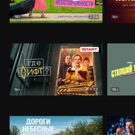
18+
7.5
16+
Свободна по неосторожности
Комедия
Простые и
16+
7.7
18+
Где лифт?
Комедия
Старший т