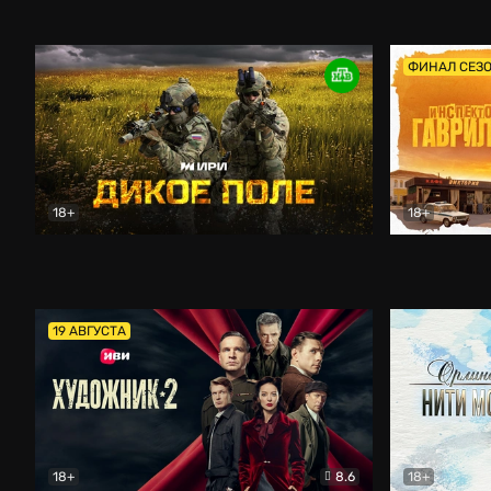
Кордон
Боевик
Афоня (202
ФИНАЛ СЕЗ
18+
18+
Дикое поле
Документальный
Инспектор 
19 АВГУСТА
18+
8.6
18+