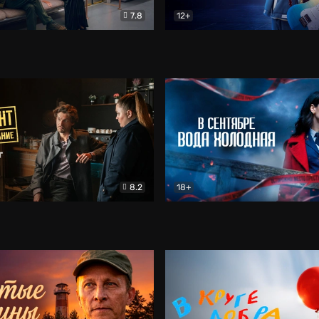
7.8
12+
Соло
Документальный
Двойная жизнь Ми
Комед
8.2
18+
на расследование. Тайный враг
Детектив
В сентябре вода холодная
Детектив