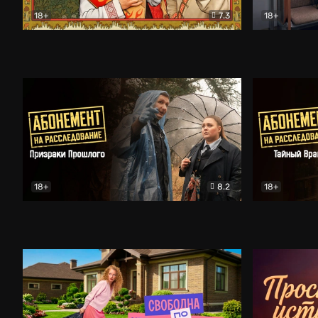
18+
7.3
18+
Очень древняя Русь
Комедия
Поколение 
18+
8.2
18+
Абонемент на расследование. Призраки прошлого
Абонемент 