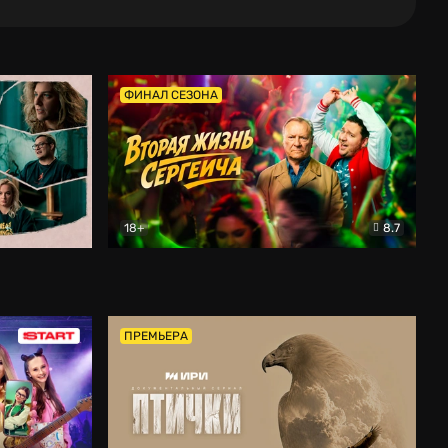
ФИНАЛ СЕЗОНА
18+
8.7
тальный
Вторая жизнь Сергеича
Комедия
ПРЕМЬЕРА