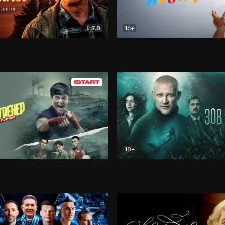
7.8
16+
стины
Драма
В круге добра
Документа
18+
ренер
Драма
Зов русалки
Детектив