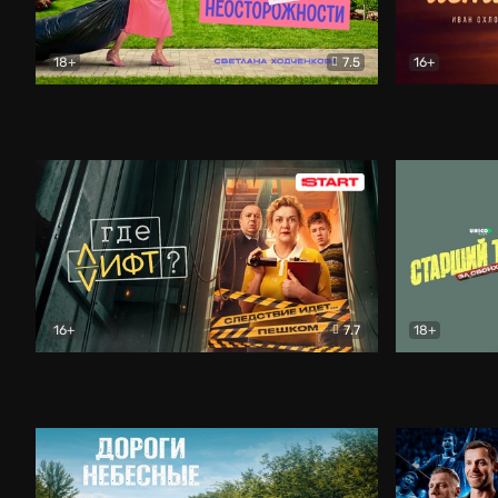
18+
7.5
16+
Свободна по неосторожности
Комедия
Простые и
16+
7.7
18+
Где лифт?
Комедия
Старший т