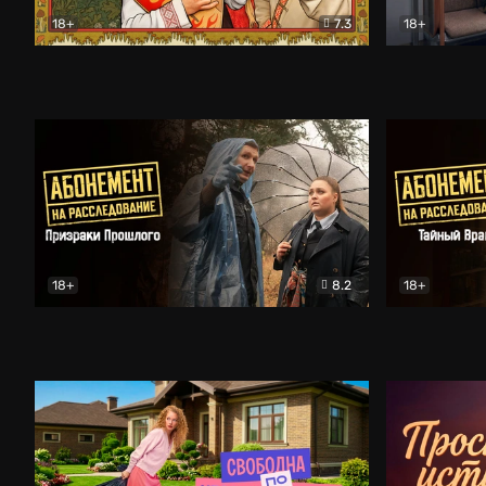
18+
7.3
18+
Очень древняя Русь
Комедия
Поколение 
18+
8.2
18+
Абонемент на расследование. Призраки прошлого
Абонемент 