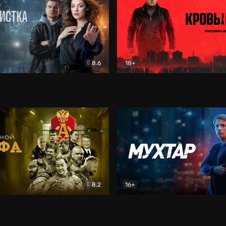
8.6
18+
ка
Детектив
Кровь за кровь (2026)
Бое
8.2
16+
«Альфа»
Боевик
Мухтар. Он вернулся
Дет