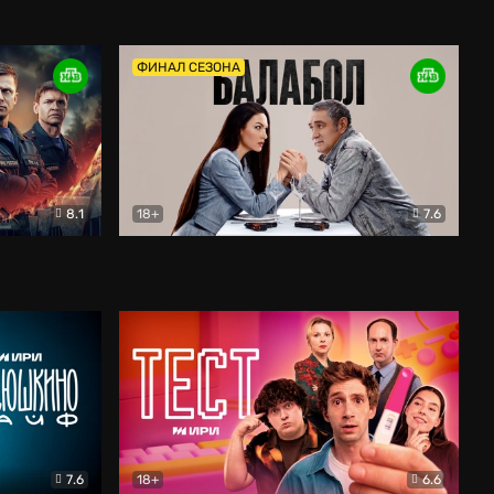
Дети перемен
Драма
ФИНАЛ СЕЗОНА
8.1
18+
7.6
тив
Балабол
Детектив
7.6
18+
6.6