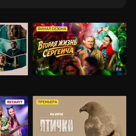
ФИНАЛ СЕЗОНА
18+
8.6
тальный
Вторая жизнь Сергеича
Комедия
ПРЕМЬЕРА