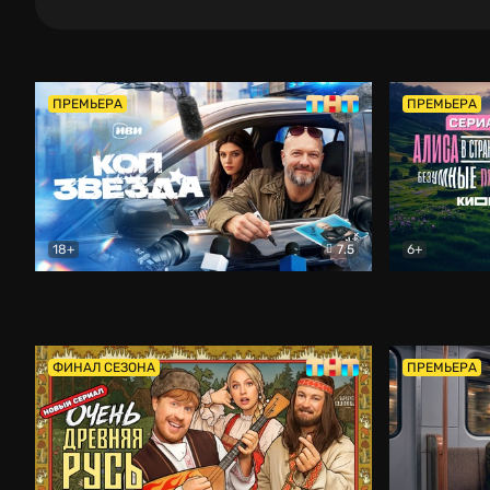
ПРЕМЬЕРА
ПРЕМЬЕРА
18+
7.5
6+
Коп-звезда
Комедия
Алиса в Ст
ФИНАЛ СЕЗОНА
ПРЕМЬЕРА