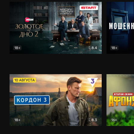
18+
8.4
18+
Золотое дно
Драма
Мошенник
10 АВГУСТА
18+
8.3
16+