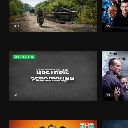
18+
8.2
16+
Дороги небесные
Документальный
Зенит навс
БЕСПЛАТНО
16+
18+
Цветные революции
Документальный
Возмездие