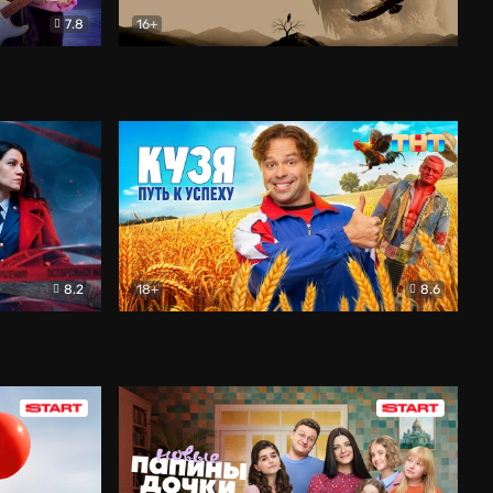
7.8
16+
ия
Птички
Документальный
8.2
18+
8.6
Детектив
Кузя. Путь к успеху
Комедия