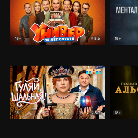
18+
8.6
18+
Универ. 15 лет спустя
Комедия
Менталист
18+
8.7
18+
Гуляй, шальная!
Комедия
Позывной 