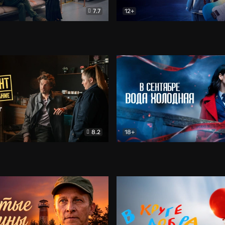
7.7
12+
Соло
Документальный
Двойная жизнь Ми
Комед
8.2
18+
на расследование. Тайный враг
Детектив
В сентябре вода холодная
Детектив