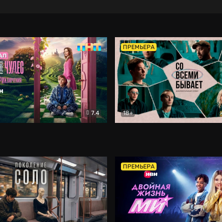
ПРЕМЬЕРА
7.4
18+
ране Чудес. Безумные приключения
Со всеми бывает
Фэнтези
Докумен
ПРЕМЬЕРА