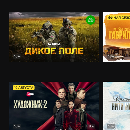
Кордон
Боевик
Афоня (202
ФИНАЛ СЕЗ
18+
18+
Дикое поле
Документальный
Инспектор 
19 АВГУСТА
18+
8.6
18+