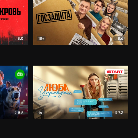
8.0
18+
8.6
вик
Госзащита
Комедия
8.5
16+
7.3
ектив
Люба Управдом
Комедия