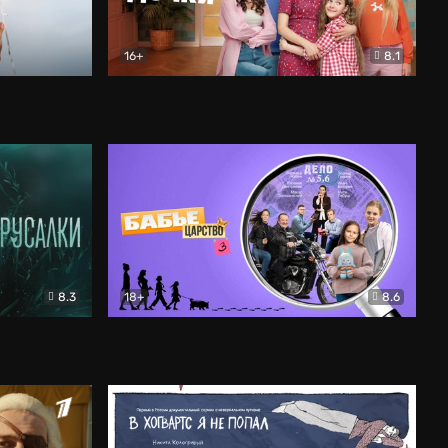
16+
8.1
льный
Папины дочки. Новые
Комедия
8.3
18+
8.6
Бабье царство
Детектив