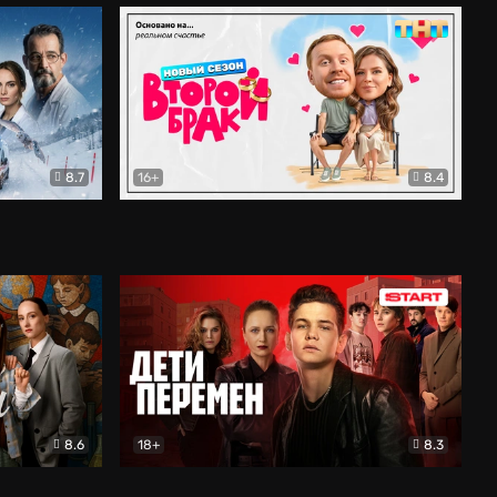
8.7
16+
8.4
ама
Второй брак
Комедия
8.6
18+
8.3