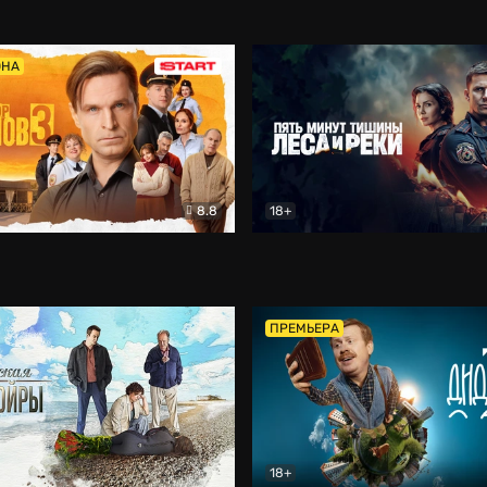
5)
Комедия
Олдскул
Комедия
ОНА
8.8
18+
Гаврилов
Комедия
Пять минут тишины
Детек
ПРЕМЬЕРА
18+