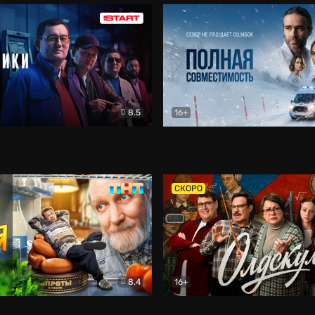
8.5
16+
и
Детектив
Полная совместимость
Др
СКОРО
8.4
16+