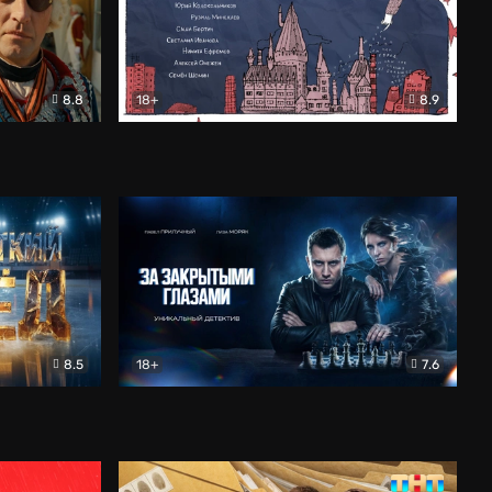
8.8
18+
8.9
ама
В «Хогвартс» я не попал
Документальный
8.5
18+
7.6
ьный
За закрытыми глазами
Детектив