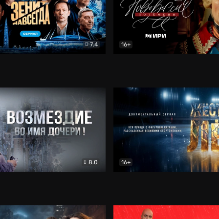
7.4
16+
егда. Сериал
Документальный
Новороссия. Потёмкин
Др
8.0
16+
Боевик
Жёсткий лёд
Документал