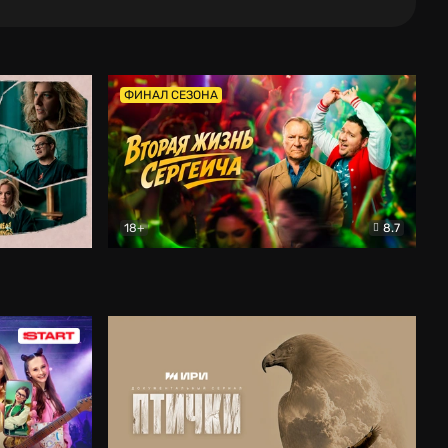
ФИНАЛ СЕЗОНА
18+
8.7
тальный
Вторая жизнь Сергеича
Комедия