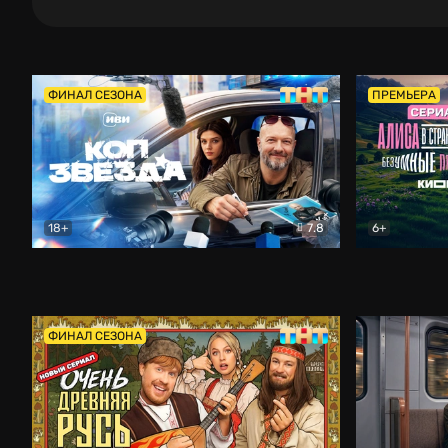
ФИНАЛ СЕЗОНА
ПРЕМЬЕРА
18+
7.8
6+
Коп-звезда
Комедия
Алиса в Ст
ФИНАЛ СЕЗОНА