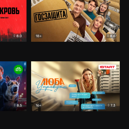
8.0
18+
8.6
вик
Госзащита
Комедия
8.5
16+
7.3
ектив
Люба Управдом
Комедия