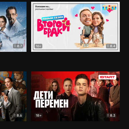
8.7
16+
8.4
ама
Второй брак
Комедия
8.6
18+
8.3