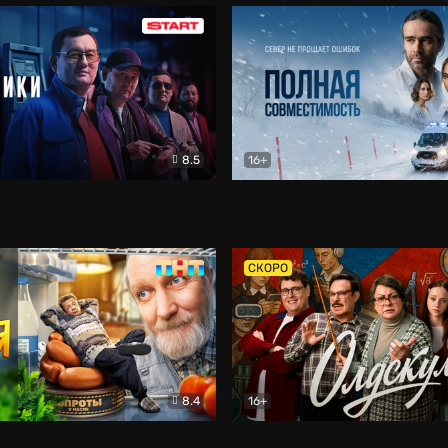
8.5
16+
и
Детектив
Полная совместимость
Др
СКОРО
8.4
16+