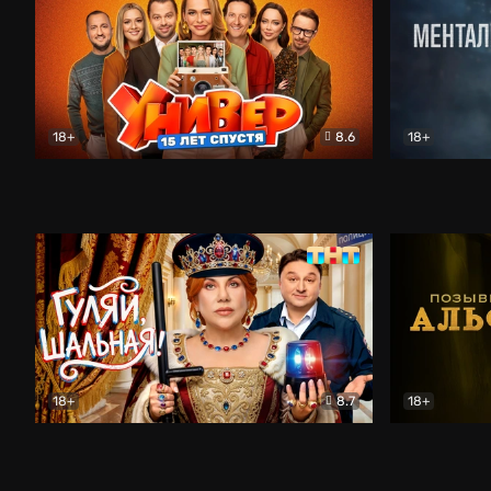
18+
8.6
18+
Универ. 15 лет спустя
Комедия
Менталист
18+
8.7
18+
Гуляй, шальная!
Комедия
Позывной 