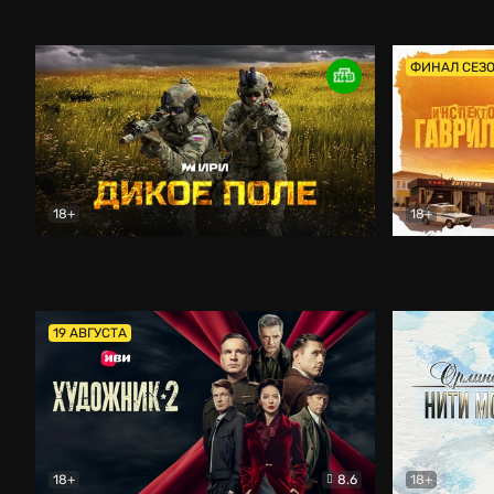
Кордон
Боевик
Афоня (202
ФИНАЛ СЕЗ
18+
18+
Дикое поле
Документальный
Инспектор 
19 АВГУСТА
18+
8.6
18+