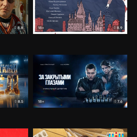
8.8
18+
8.9
ама
В «Хогвартс» я не попал
Документальный
8.5
18+
7.6
ьный
За закрытыми глазами
Детектив