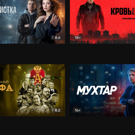
8.6
18+
ка
Детектив
Кровь за кровь (2026)
Бое
8.2
16+
«Альфа»
Боевик
Мухтар. Он вернулся
Дет