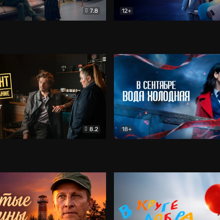
7.8
12+
Соло
Документальный
Двойная жизнь Ми
Комед
8.2
18+
на расследование. Тайный враг
Детектив
В сентябре вода холодная
Детектив