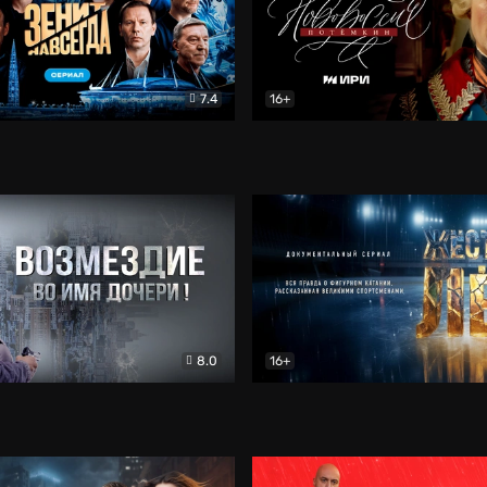
7.4
16+
егда. Сериал
Документальный
Новороссия. Потёмкин
Др
8.0
16+
Боевик
Жёсткий лёд
Документал