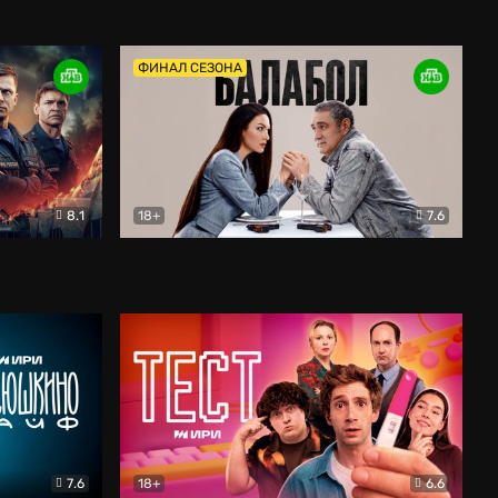
Дети перемен
Драма
ФИНАЛ СЕЗОНА
8.1
18+
7.6
тив
Балабол
Детектив
7.6
18+
6.6