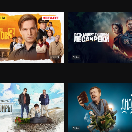
5)
Комедия
Олдскул
Комедия
ОНА
8.8
18+
Гаврилов
Комедия
Пять минут тишины
Детек
18+