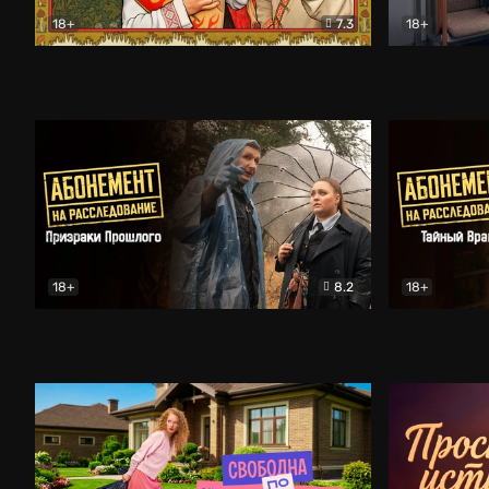
18+
7.3
18+
Очень древняя Русь
Комедия
Поколение 
18+
8.2
18+
Абонемент на расследование. Призраки прошлого
Абонемент 