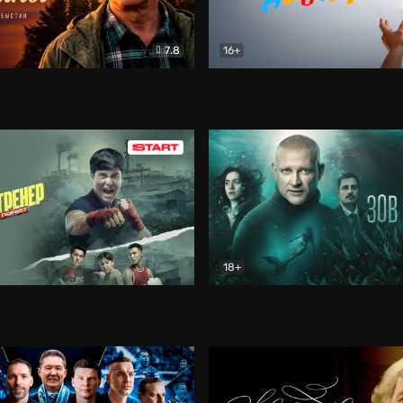
7.8
16+
стины
Драма
В круге добра
Документа
18+
ренер
Драма
Зов русалки
Детектив