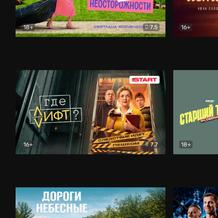
18+
7.5
16+
Свободна по неосторожности
Комедия
Простые и
16+
7.7
18+
Где лифт?
Комедия
Старший т