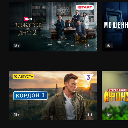
18+
8.4
18+
Золотое дно
Драма
Мошенник
10 АВГУСТА
18+
8.3
16+