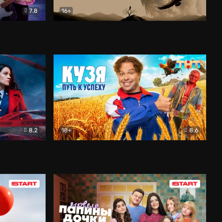
7.8
16+
ия
Птички
Документальный
8.2
18+
8.6
Детектив
Кузя. Путь к успеху
Комедия