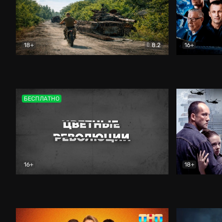
18+
8.2
16+
Дороги небесные
Документальный
Зенит навс
БЕСПЛАТНО
16+
18+
Цветные революции
Документальный
Возмездие