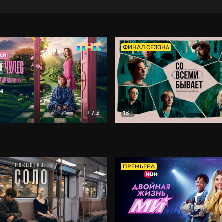
ФИНАЛ СЕЗОНА
7.3
18+
ране Чудес. Безумные приключения
Со всеми бывает
Фэнтези
Докумен
ПРЕМЬЕРА