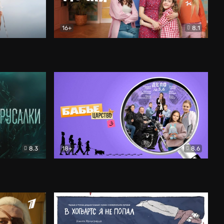
16+
8.1
льный
Папины дочки. Новые
Комедия
8.3
18+
8.6
Бабье царство
Детектив