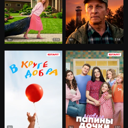
7.5
7.8
18+
16+
8.1
16+
16+