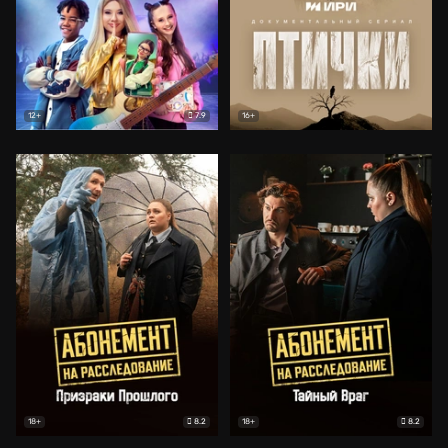
7.9
12+
16+
8.2
8.2
18+
18+