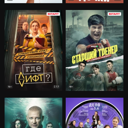
7.7
16+
18+