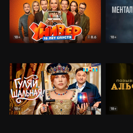
18+
8.6
18+
Универ. 15 лет спустя
Комедия
Менталист
18+
8.7
18+
Гуляй, шальная!
Комедия
Позывной 