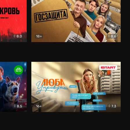
8.0
18+
8.6
вик
Госзащита
Комедия
8.5
16+
7.3
ектив
Люба Управдом
Комедия