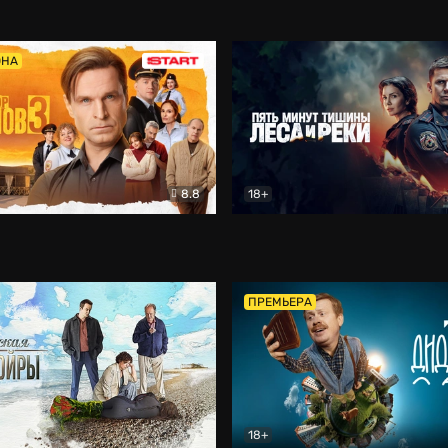
5)
Комедия
Олдскул
Комедия
ОНА
8.8
18+
Гаврилов
Комедия
Пять минут тишины
Детек
ПРЕМЬЕРА
18+