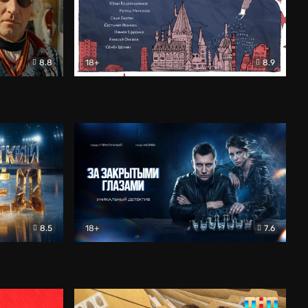
8.8
18+
8.9
ама
В «Хогвартс» я не попал
Документальный
8.5
18+
7.6
ьный
За закрытыми глазами
Детектив