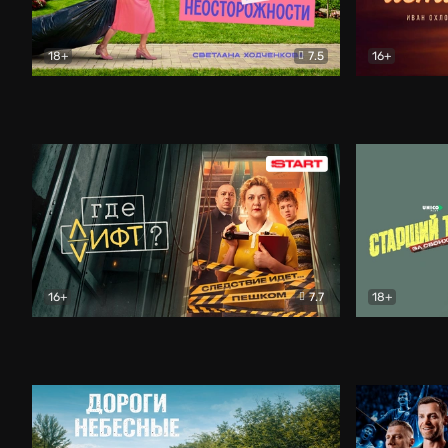
18+
7.5
16+
Свободна по неосторожности
Комедия
Простые и
16+
7.7
18+
Где лифт?
Комедия
Старший т