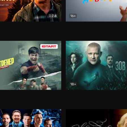
7.8
16+
стины
Драма
В круге добра
Документа
18+
ренер
Драма
Зов русалки
Детектив