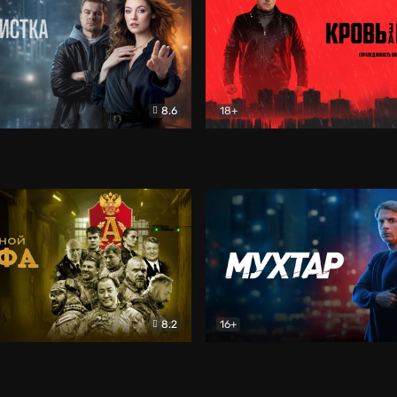
8.6
18+
ка
Детектив
Кровь за кровь (2026)
Бое
8.2
16+
«Альфа»
Боевик
Мухтар. Он вернулся
Дет