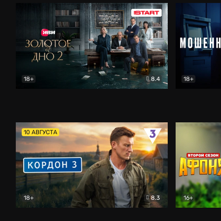
18+
8.4
18+
Золотое дно
Драма
Мошенник
10 АВГУСТА
18+
8.3
16+