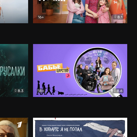
16+
8.1
льный
Папины дочки. Новые
Комедия
8.3
18+
8.6
Бабье царство
Детектив