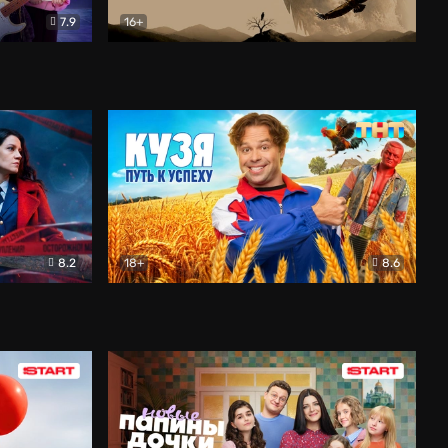
7.9
16+
ия
Птички
Документальный
8.2
18+
8.6
Детектив
Кузя. Путь к успеху
Комедия