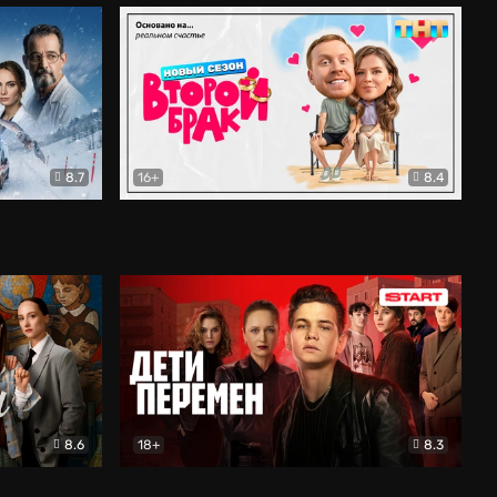
8.7
16+
8.4
ама
Второй брак
Комедия
8.6
18+
8.3