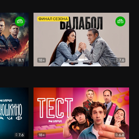
Дети перемен
Драма
ФИНАЛ СЕЗОНА
8.1
18+
7.6
тив
Балабол
Детектив
7.6
18+
6.6