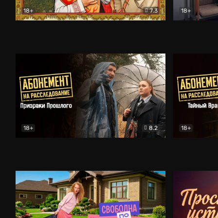
18+
7.3
18+
Очень древняя Русь
Комедия
Поколение 
18+
8.2
18+
Абонемент на расследование. Призраки прошлого
Абонемент 