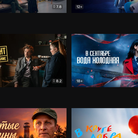
7.8
12+
Соло
Документальный
Двойная жизнь Ми
Комед
8.2
18+
на расследование. Тайный враг
Детектив
В сентябре вода холодная
Детектив