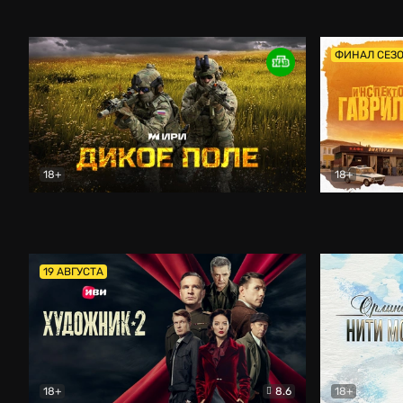
Кордон
Боевик
Афоня (202
ФИНАЛ СЕЗ
18+
18+
Дикое поле
Документальный
Инспектор 
19 АВГУСТА
18+
8.6
18+