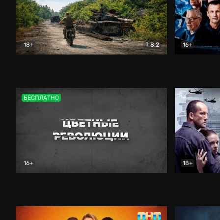
18+
8.2
16+
Дороги небесные
Документальный
Зенит навс
БЕСПЛАТНО
16+
18+
Цветные революции
Документальный
Возмездие