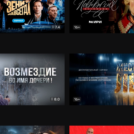
7.4
16+
егда. Сериал
Документальный
Новороссия. Потёмкин
Др
8.0
16+
Боевик
Жёсткий лёд
Документал