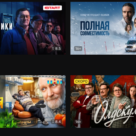
8.5
16+
и
Детектив
Полная совместимость
Др
СКОРО
8.4
16+