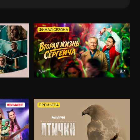
ФИНАЛ СЕЗОНА
18+
8.7
тальный
Вторая жизнь Сергеича
Комедия
ПРЕМЬЕРА