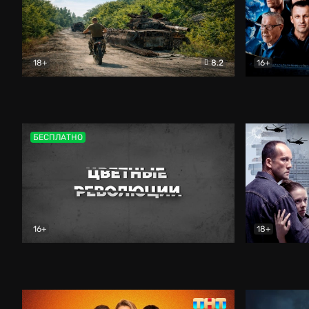
18+
8.2
16+
Дороги небесные
Документальный
Зенит навс
БЕСПЛАТНО
16+
18+
Цветные революции
Документальный
Возмездие