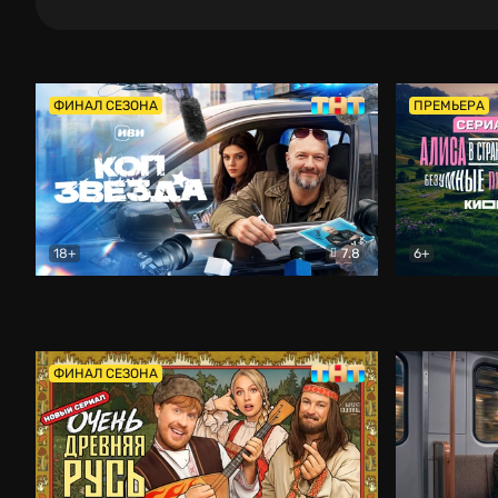
ФИНАЛ СЕЗОНА
ПРЕМЬЕРА
18+
7.8
6+
Коп-звезда
Комедия
Алиса в Ст
ФИНАЛ СЕЗОНА