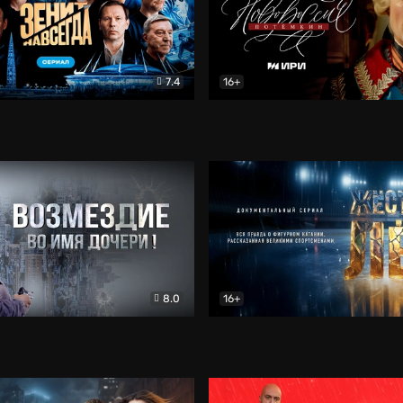
7.4
16+
егда. Сериал
Документальный
Новороссия. Потёмкин
Др
8.0
16+
Боевик
Жёсткий лёд
Документал