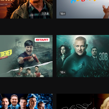
7.8
16+
стины
Драма
В круге добра
Документа
18+
ренер
Драма
Зов русалки
Детектив