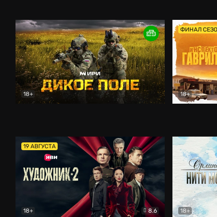
Кордон
Боевик
Афоня (202
ФИНАЛ СЕЗ
18+
18+
Дикое поле
Документальный
Инспектор 
19 АВГУСТА
18+
8.6
18+