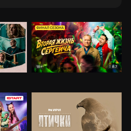
ФИНАЛ СЕЗОНА
18+
8.7
тальный
Вторая жизнь Сергеича
Комедия