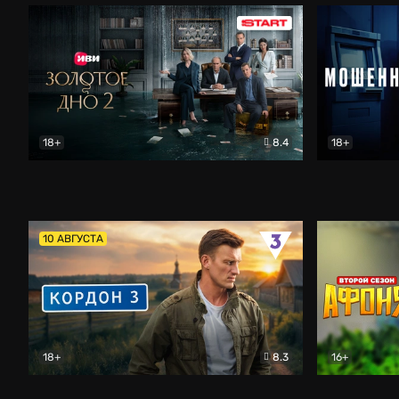
18+
8.4
18+
Золотое дно
Драма
Мошенник
10 АВГУСТА
18+
8.3
16+