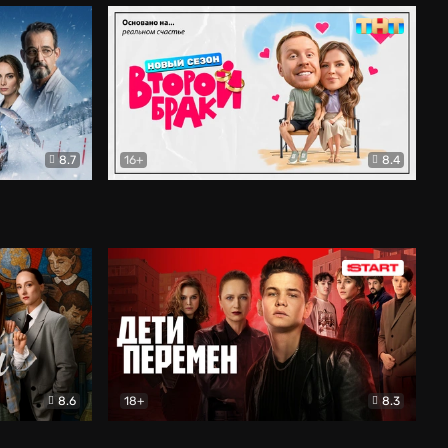
8.7
16+
8.4
ама
Второй брак
Комедия
8.6
18+
8.3