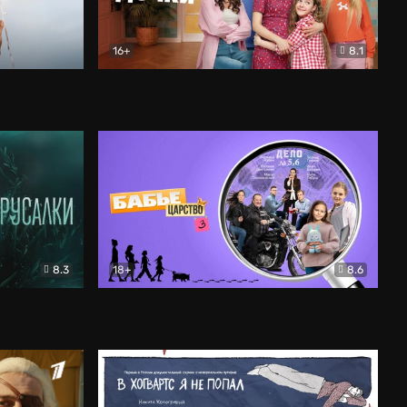
16+
8.1
льный
Папины дочки. Новые
Комедия
8.3
18+
8.6
Бабье царство
Детектив