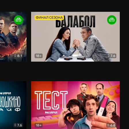
Дети перемен
Драма
ФИНАЛ СЕЗОНА
8.1
18+
7.6
тив
Балабол
Детектив
7.6
18+
6.6