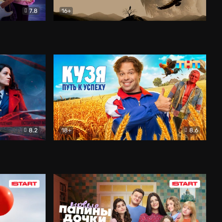
7.8
16+
ия
Птички
Документальный
8.2
18+
8.6
Детектив
Кузя. Путь к успеху
Комедия