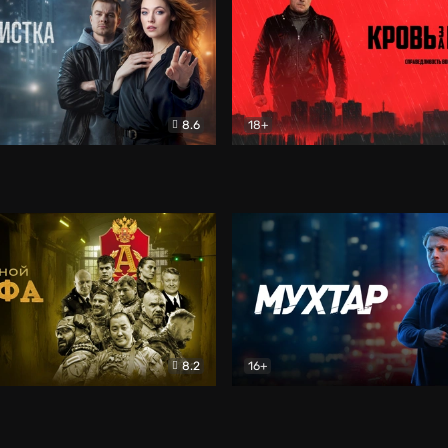
8.6
18+
ка
Детектив
Кровь за кровь (2026)
Бое
8.2
16+
«Альфа»
Боевик
Мухтар. Он вернулся
Дет