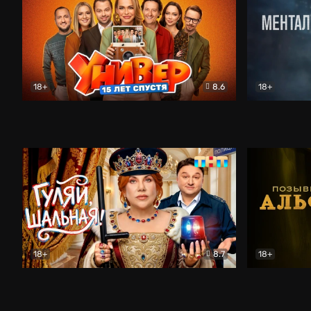
18+
8.6
18+
Универ. 15 лет спустя
Комедия
Менталист
18+
8.7
18+
Гуляй, шальная!
Комедия
Позывной 