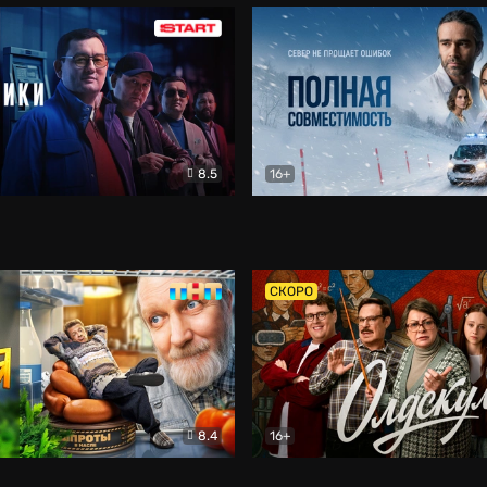
8.5
16+
и
Детектив
Полная совместимость
Др
СКОРО
8.4
16+