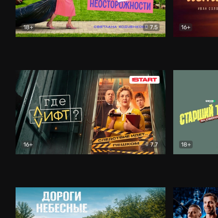
18+
7.5
16+
Свободна по неосторожности
Комедия
Простые и
16+
7.7
18+
Где лифт?
Комедия
Старший т