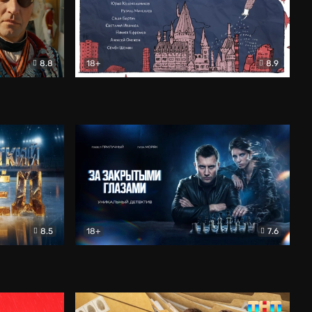
8.8
18+
8.9
ама
В «Хогвартс» я не попал
Документальный
8.5
18+
7.6
ьный
За закрытыми глазами
Детектив