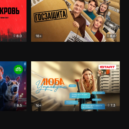
8.0
18+
8.6
вик
Госзащита
Комедия
8.5
16+
7.3
ектив
Люба Управдом
Комедия