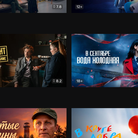
7.8
12+
Соло
Документальный
Двойная жизнь Ми
Комед
8.2
18+
на расследование. Тайный враг
Детектив
В сентябре вода холодная
Детектив