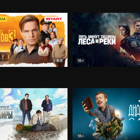
5)
Комедия
Олдскул
Комедия
ОНА
8.8
18+
Гаврилов
Комедия
Пять минут тишины
Детек
18+