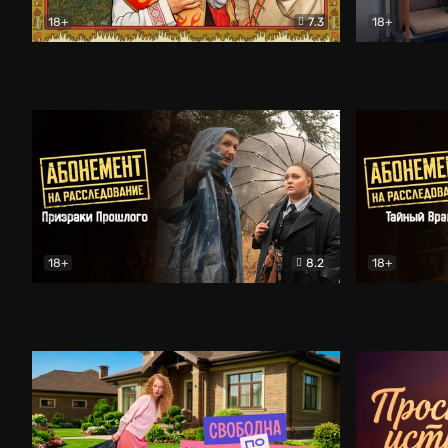
18+
7.3
18+
Очень древняя Русь
Комедия
Поколение 
18+
8.2
18+
Абонемент на расследование. Призраки прошлого
Абонемент 