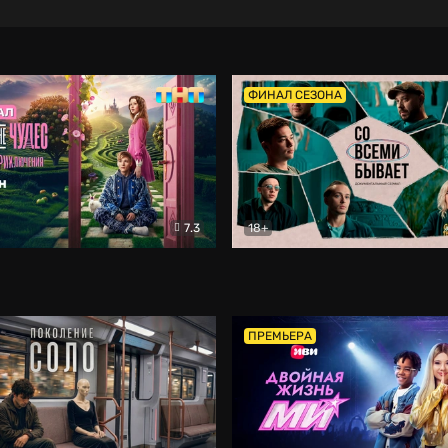
ФИНАЛ СЕЗОНА
7.3
18+
ране Чудес. Безумные приключения
Со всеми бывает
Фэнтези
Докумен
ПРЕМЬЕРА