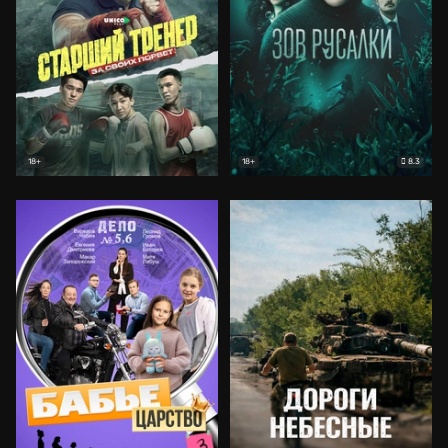
8.3
18+
18+