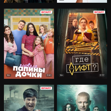
8.1
7.7
16+
16+